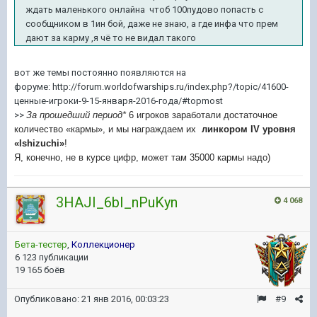
ждать маленького онлайна чтоб 100пудово попасть с
сообщником в 1ин бой, даже не знаю, а где инфа что прем
дают за карму ,я чё то не видал такого
вот же темы постоянно появляются на
форуме: http://forum.worldofwarships.ru/index.php?/topic/41600-
ценные-игроки-9-15-января-2016-года/#topmost
>>
За прошедший период*
6 игроков заработали достаточное
количество «кармы», и мы награждаем их
линкором
IV уровня
«Ishizuchi»
!
Я, конечно, не в курсе цифр, может там 35000 кармы надо)
3HAJI_6bI_nPuKyn
4 068
Бета-тестер
,
Коллекционер
6 123 публикации
19 165 боёв
Опубликовано:
21 янв 2016, 00:03:23
#9