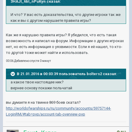
3HAJI_6bI_nPuKyn сказал:
И что? У вас есть доказательства, что другие игроки так же
как и вы с другом нарушаете правила игры?
Как же я нарушаю правила игры? Я убедился, что есть такая
возможность и написал на форум. Информации о других игроках
нет, но есть информация о уязвимости. Если я её нашел, то кто-
то другой тоже может найти и использовать.
00:06 Добавлено спустя 0 минут
В 21.01.2016 в 00:03:39 пользователь bolters2 сказал:
а какое твое настоящее ник?
вернее основу покажи гюльчатай
вы думаете я на твинке 869 боев скатал?
http://worldofwarships.ru/ru/community/accounts/59757144-
LoginRM/#tab=pvp/account-tab-overview-pvp