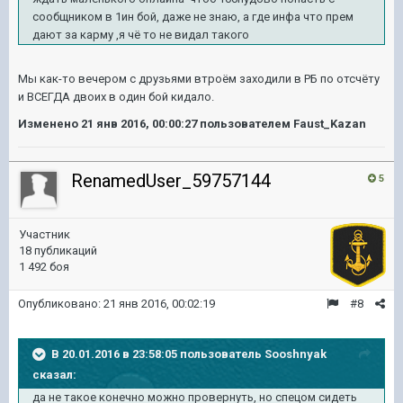
сообщником в 1ин бой, даже не знаю, а где инфа что прем
дают за карму ,я чё то не видал такого
Мы как-то вечером с друзьями втроём заходили в РБ по отсчёту
и ВСЕГДА двоих в один бой кидало.
Изменено
21 янв 2016, 00:00:27
пользователем Faust_Kazan
RenamedUser_59757144
5
Участник
18 публикаций
1 492 боя
Опубликовано:
21 янв 2016, 00:02:19
#8
В 20.01.2016 в 23:58:05 пользователь Sooshnyak
сказал:
да не такое конечно можно провернуть, но спецом сидеть