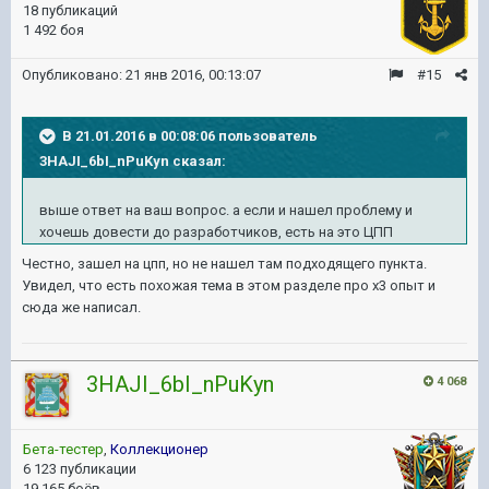
18 публикаций
1 492 боя
Опубликовано:
21 янв 2016, 00:13:07
#15
В 21.01.2016 в 00:08:06 пользователь
3HAJI_6bI_nPuKyn сказал:
выше ответ на ваш вопрос. а если и нашел проблему и
хочешь довести до разработчиков, есть на это ЦПП
Честно, зашел на цпп, но не нашел там подходящего пункта.
Увидел, что есть похожая тема в этом разделе про х3 опыт и
сюда же написал.
3HAJI_6bI_nPuKyn
4 068
Бета-тестер
,
Коллекционер
6 123 публикации
19 165 боёв