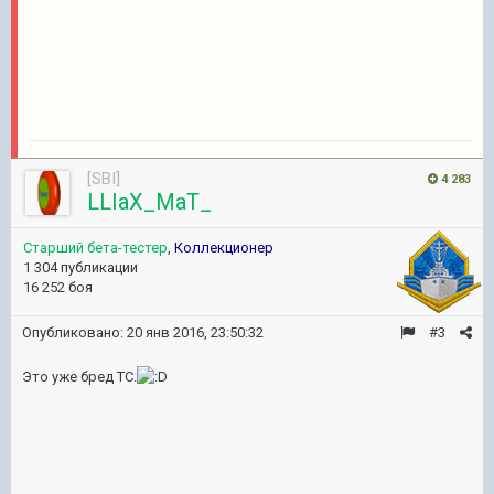
[SBI]
4 283
LLIaX_MaT_
Старший бета-тестер
,
Коллекционер
1 304 публикации
16 252 боя
Опубликовано:
20 янв 2016, 23:50:32
#3
Это уже бред ТС.