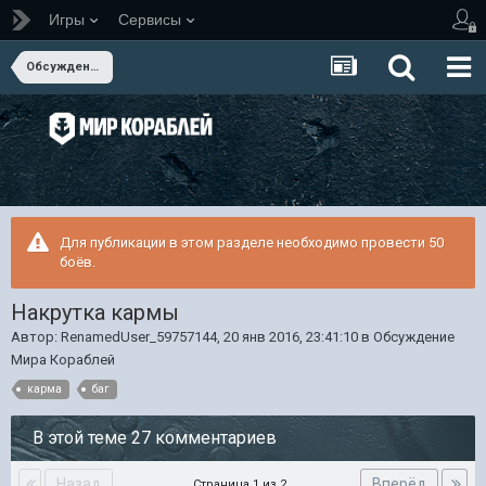
Игры
Сервисы
Обсуждение Мира Кораблей
Для публикации в этом разделе необходимо провести 50
боёв.
Накрутка кармы
Автор:
RenamedUser_59757144
,
20 янв 2016, 23:41:10
в
Обсуждение
Мира Кораблей
карма
баг
В этой теме 27 комментариев
Назад
Вперёд
Страница 1 из 2