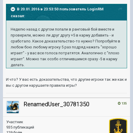
В 20.01.2016 в 23:53:50 пользователь LoginRM
сказал:
Неделю назад с другом попали в ранговый бой вместе и
проверили, можно ли друг другу +5 в карму добавить - и
сработало. Какое доказательство-то нужно? Попробуйте в
любом бою любому игроку 5 раз подряд нажать "хорошо
играет" - у вас все голоса потратятся. Аналогично с "плохо
играет". Можно так особо отличившимся сразу -5 в карму
делать.
И что? У вас есть доказательства, что другие игроки так же как и
вы с другом нарушаете правила игры?
RenamedUser_30781350
135
Участник
935 публикаций
129 боёв