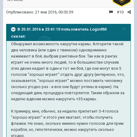
Опубликовано:
21 янв 2016, 00:03:39
#10
В 20.01.2016 в 23:41:10 пользователь LoginRM
сказал:
Обнаружил возможность накрутки кармы. Алгоритм такой:
два человека (или один с твинком) одновременно
нажимают в бой, выбрав ранговые бои. Так как в рангах
играет не очень много людей, то в большинстве случаев
этих двоих кидает в один и тот же бой, где они могут все 5
голосов "хорошо играет" отдать друг другу (интересно, что,
оказывается, "хорошо играет" можно поставить человеку
сколько угодно раз - и все они будут учтены в карме). На
следующий день процедура повторяется. Таким образом за
неделю вдвоем можно накрутить +35 кармы.
К примеру, мне, обычно, за неделю прилетает 3-4 голоса
"хорошо играет" и этого уже хватает, чтобы получить
флажки. Не знаю, сколько именно нужно голосов
для прем
корабля
, но, гипотетически, можно накрутить сколько
угодно.