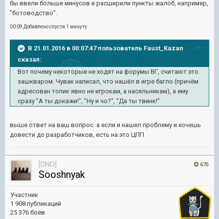
бы ввели больше минусов и расширили пункты жалоб, например,
"ботоводство".
00:09 Добавлено спустя 1 минуту
В 21.01.2016 в 00:07:47 пользователь Faust_Kazan
сказал:
Вот почему некоторые не ходят на форумы ВГ, считают это
зашкваром. Чувак написал, что нашёл в игре багло (причём
адресован топик явно не игрокам, а насяльникам), а ему
сразу "А ты докажи!", "Ну и чо?", "Да ты твинк!"
выше ответ на ваш вопрос. а если и нашел проблему и хочешь
довести до разработчиков, есть на это ЦПП
[DNO]
675
Sooshnyak
Участник
1 908 публикаций
25 376 боёв