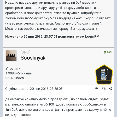
Неделю назад с другом попали в ранговый бой вместе и
проверили, можно ли друг другу +5 в карму добавить - и
сработало. Какое доказательство-то нужно? Попробуйте в
любом бою любому игроку 5 раз подряд нажать "хорошо играет"
- у вас все голоса потратятся. Аналогично с "плохо играет".
Можно так особо отличившимся сразу -5 в карму делать.
Изменено
20 янв 2016, 23:57:04
пользователем LoginRM
[DNO]
675
Sooshnyak
Участник
1 908 публикаций
25 376 боёв
Опубликовано:
20 янв 2016, 23:58:05
#6
да не такое конечно можно провернуть, но спецом сидеть ждать
маленького онлайна чтоб 100пудово попасть с сообщником в
1ин бой, даже не знаю, а где инфа что прем дают за карму ,я чё то
не видал такого