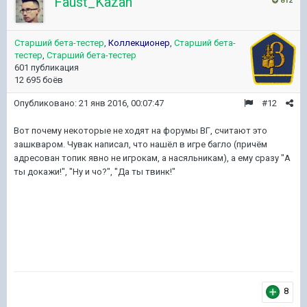
Faust_Kazan
812
Старший бета-тестер
,
Коллекционер
,
Старший бета-
тестер
,
Старший бета-тестер
601 публикация
12 695 боёв
Опубликовано:
21 янв 2016, 00:07:47
#12
Вот почему некоторые не ходят на форумы ВГ, считают это
зашкваром. Чувак написал, что нашёл в игре багло (причём
адресован топик явно не игрокам, а насяльникам), а ему сразу "А
ты докажи!", "Ну и чо?", "Да ты твинк!"
8