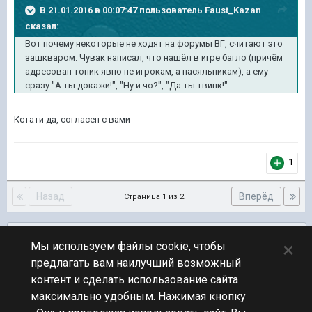
В 21.01.2016 в 00:07:47 пользователь Faust_Kazan
сказал:
Вот почему некоторые не ходят на форумы ВГ, считают это
зашкваром. Чувак написал, что нашёл в игре багло (причём
адресован топик явно не игрокам, а насяльникам), а ему
сразу "А ты докажи!", "Ну и чо?", "Да ты твинк!"
Кстати да, согласен с вами
1
Назад
Вперёд
Страница 1 из 2
Подписчики
0
×
Мы используем файлы cookie, чтобы
предлагать вам наилучший возможный
ПЕРЕЙТИ К СПИСКУ ТЕМ
контент и сделать использование сайта
Обсуждение Мира Кораблей
максимально удобным. Нажимая кнопку