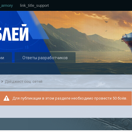
e_armory
link_title_support
ии
Ответы разработчиков
и
Дайджест соц. сетей
Для публикации в этом разделе необходимо провести 50 боёв.