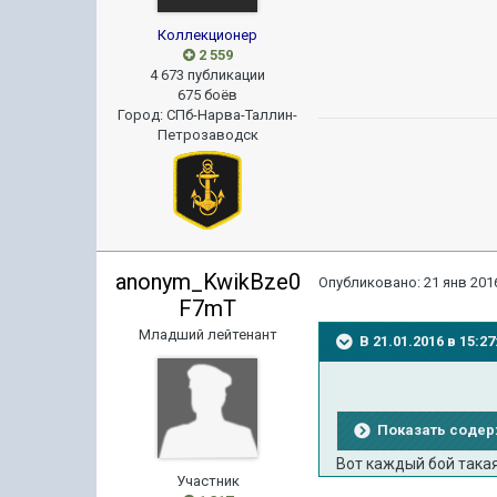
Коллекционер
2 559
4 673 публикации
675 боёв
Город
:
СПб-Нарва-Таллин-
Петрозаводск
anonym_KwikBze0
Опубликовано:
21 янв 2016
F7mT
Младший лейтенант
В 21.01.2016 в 15:2
Показать соде
Вот каждый бой такая
Участник