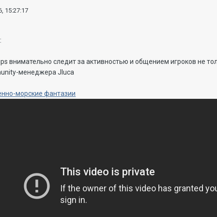
, 15:27:17
ips внимательно следит за активностью и общением игроков не то
munity-менеджера Jluca
оенно-морские фантазии