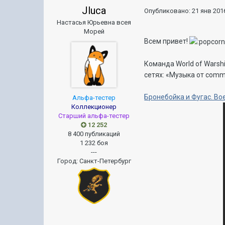
Jluca
Опубликовано:
21 янв 2016
Настасья Юрьевна всея
Морей
Всем привет!
Команда World of Warsh
сетях: «Музыка от com
Бронебойка и Фугас. В
Альфа-тестер
Коллекционер
Старший альфа-тестер
12 252
8 400 публикаций
1 232 боя
---
Город
:
Санкт-Петербург