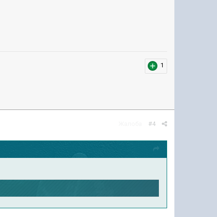
1
Жалоба
#4