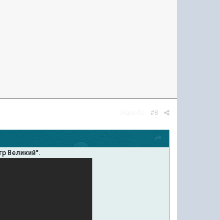
Жалоба
#8
р Великий".