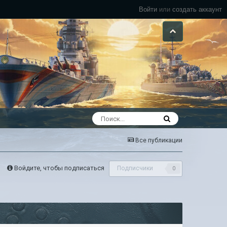
Войти
или
создать аккаунт
Все публикации
Войдите, чтобы подписаться
Подписчики
0