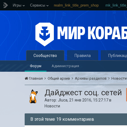
Игры
Сервисы
realm_link_title_prem_shop
mk_link_titl
Сообщество
Правила
Публикац
Форум
Администрация
Главная
Общий архив
Архивы разделов
Новост
Дайджест соц. сетей
Автор:
Jluca
,
21 янв 2016, 15:27:17
в
Новости
В этой теме 19 комментариев