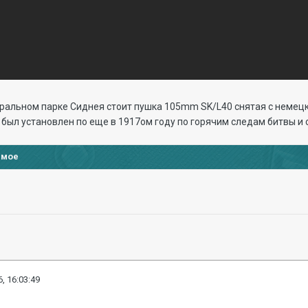
ральном парке Сиднея стоит пушка 105mm SK/L40 снятая с немецк
 был установлен по еще в 1917ом году по горячим следам битвы и с
имое
, 16:03:49