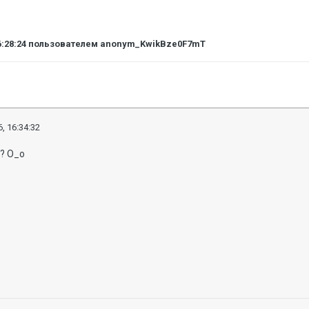
6:28:24
пользователем anonym_KwikBze0F7mT
, 16:34:32
.? О_о