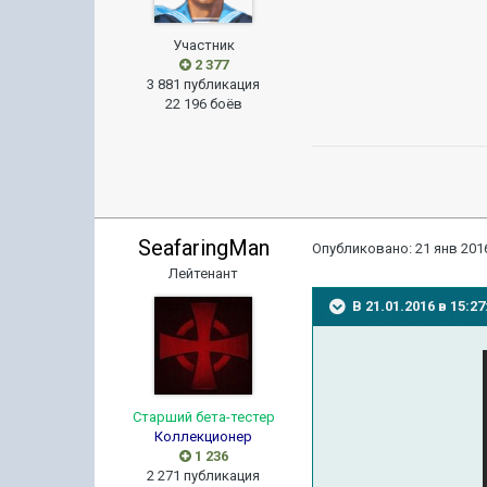
Участник
2 377
3 881 публикация
22 196 боёв
SeafaringMan
Опубликовано:
21 янв 2016
Лейтенант
В 21.01.2016 в 15:2
Старший бета-тестер
Коллекционер
1 236
2 271 публикация