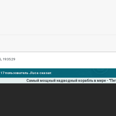
, 19:35:29
7:17 пользователь Jluca сказал:
Самый мощный надводный корабль в мире - "Пет