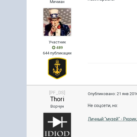
Мичман
Участник
489
644 публикации
[PF_DS]
Опубликовано:
21 янв 2016
Thori
Не соцсети, но:
Ворчун
Личный "музей" - Рюри