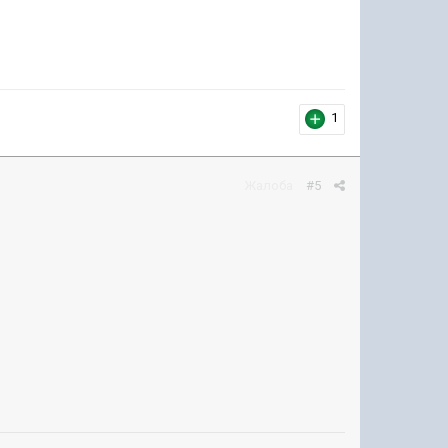
1
Жалоба
#5