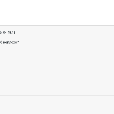
6, 04:48:18
о б неплохо?