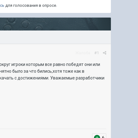
есь
для голосования в опросе.
Жалоба
#1
 вокруг игроки которым все равно победят они или
нятно было за что бились,хотя тоже как в
ку качать с достижениями. Уважаемые разработчики
6