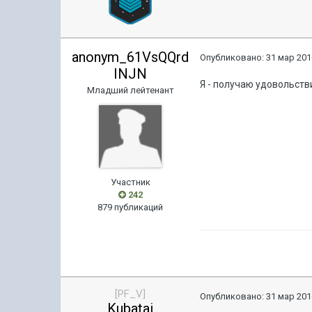
anonym_61VsQQrd
Опубликовано:
31 мар 201
INJN
Я - получаю удовольств
Младший лейтенант
Участник
242
879 публикаций
[PF_V]
Опубликовано:
31 мар 201
Kubatai