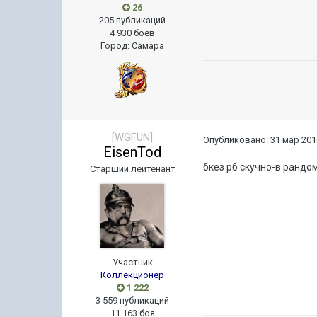
26
205 публикаций
4 930 боёв
Город
:
Самара
[WGFUN]
Опубликовано:
31 мар 201
EisenTod
бкез рб скучно-в рандо
Старший лейтенант
Участник
Коллекционер
1 222
3 559 публикаций
11 163 боя