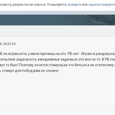
просмотр результатов опроса. Пожалуйста,
войдите
или
зарегистрируйт
6, 04:22:29
КБ не играю,есть у меня причины на это. РБ нет . Играю в рандом,а
рельские задачи,есть ежедневные задачи,но это все не то. В РБ по
мул то был ! Поэтому хочется стимула,за что биться а не статисти
ь стимул для побед,вам не сложно.