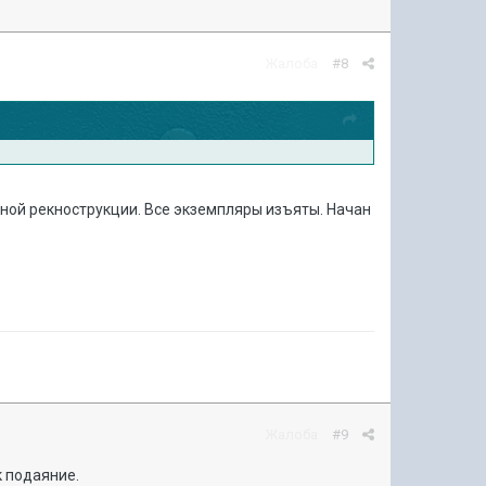
Жалоба
#8
ной рекнострукции. Все экземпляры изъяты. Начан
Жалоба
#9
к подаяние.