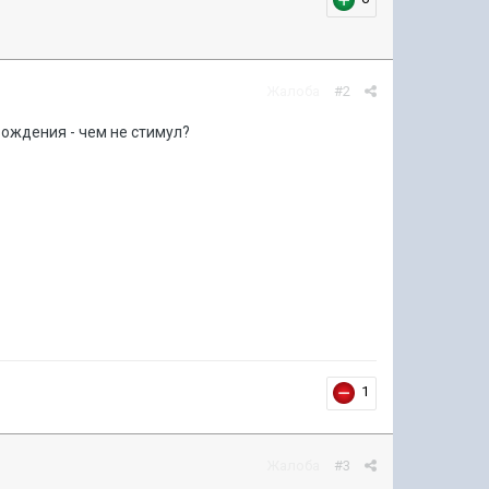
Жалоба
#2
вождения - чем не стимул?
1
Жалоба
#3