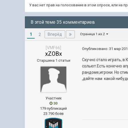
У вас нет прав на голосование в этом опросе, или на 
В этой теме 35 комментариев
1
Вперёд
2
Страница 1 из 2
[VMF66]
Опубликовано:
31 мар 201
xZOBx
Скучно стало играть, в 
Старшина 1 статьи
сольют.Есть конечно ап
рандоме,игроки. Но сти
,дайте нам какой нибуд
Участник
30
179 публикаций
23 790 боёв