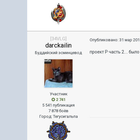
[34VLG]
Опубликовано:
31 мар 201
darckailin
проект Р часть 2.... был
Буддийский эсминцевод
Участник
2 741
5 541 публикация
7 878 боёв
Город
:
Тегусигальпа