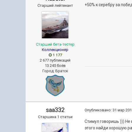
+50% к серебру за побед
Старший лейтенант
Старший бета-тестер
Коллекционер
1 177
2 677 публикаций
13 245 боёв
Город
:
Братск
saa332
Опубликовано:
31 мар 201
Старшина 1 статьи
Стимул говоришь ))) Не 
этого найди хорошую раб