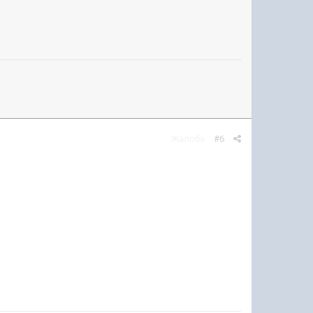
Жалоба
#6