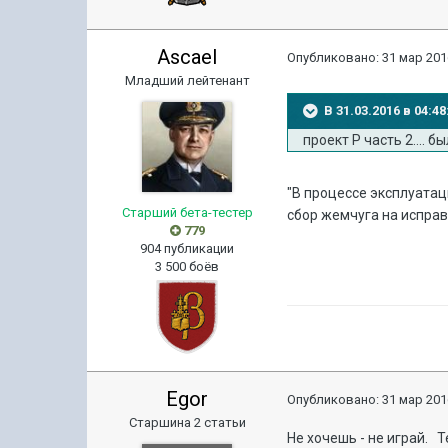
Ascael
Опубликовано:
31 мар 201
Младший лейтенант
В 31.03.2016 в 04:4
проект Р часть 2.... б
"В процессе эксплуата
Старший бета-тестер
сбор жемчуга на испра
779
904 публикации
3 500 боёв
Egor
Опубликовано:
31 мар 201
Старшина 2 статьи
Не хочешь - не играй. 