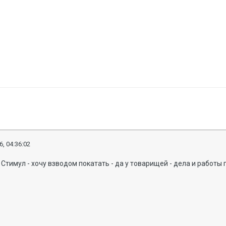
6, 04:36:02
 Стимул - хочу взводом покатать - да у товарищей - дела и работы 