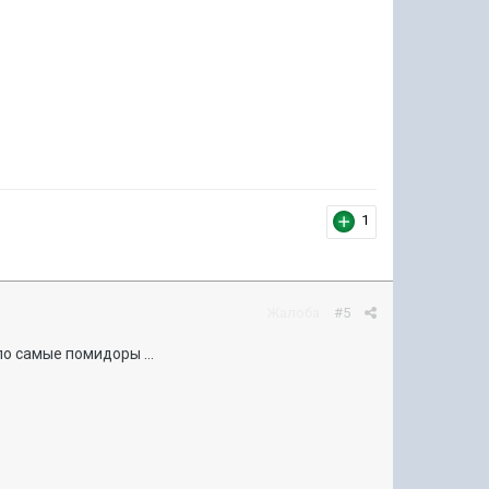
1
Жалоба
#5
по самые помидоры ...