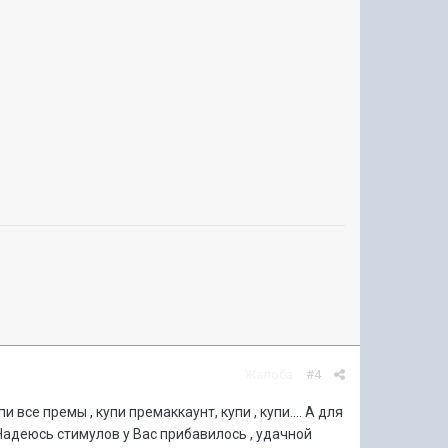
Жалоба
#4
 все премы , купи премаккаунт, купи , купи.... А для
) Надеюсь стимулов у Вас прибавилось , удачной