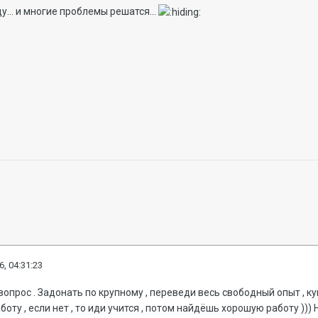
у... и многие проблемы решатся...
6, 04:31:23
вопрос . Задонать по крупному , переведи весь свободный опыт , купи
оту , если нет , то иди учится , потом найдёшь хорошую работу ))