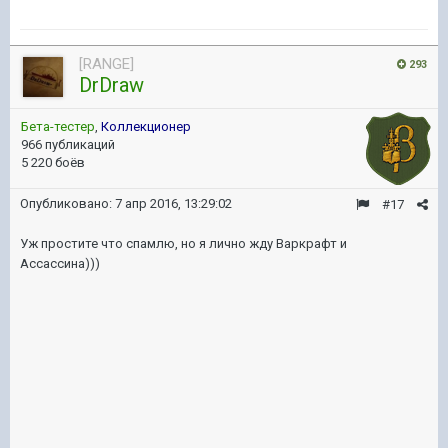
[RANGE]
293
DrDraw
Бета-тестер
,
Коллекционер
966 публикаций
5 220 боёв
Опубликовано:
7 апр 2016, 13:29:02
#17
Уж простите что спамлю, но я лично жду Варкрафт и
Ассассина)))