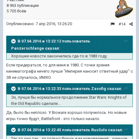
8 963 публикации
5 705 боёв
Опубликовано:
7 апр 2016, 13:26:20
#14
В 07.04.2016 в 13:22:12 пользователь
Panzerschlange сказал:
Хорошие новости закончились где-то в 1983 году.
Если придираться, то для меня в 1980. С точки зрения
кинематографа ничего лучше "Империя наносит ответный удар" с
ЗВ не случалось, ИМХО.
В 07.04.2016 в 13:22:33 пользователь Zasofig сказал:
Эх, лучше бы нормальное продолжение Star Wars: Knights of
the Old Republic сделали...
Да, было бы неплохо. У Bioware хорошо получилось. Но новые
игры точно будут, Battlefront - это только начало.
В 07.04.2016 в 13:22:45 пользователь RusSolo сказал:
Так то оно так...да только боюсь я их нововедений... раньше