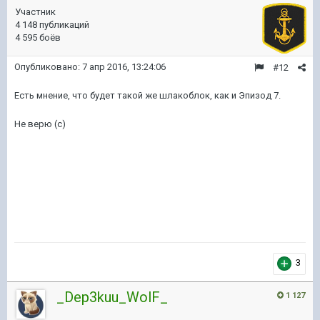
Участник
4 148 публикаций
4 595 боёв
Опубликовано:
7 апр 2016, 13:24:06
#12
Есть мнение, что будет такой же шлакоблок, как и Эпизод 7.
Не верю (с)
3
_Dep3kuu_WolF_
1 127