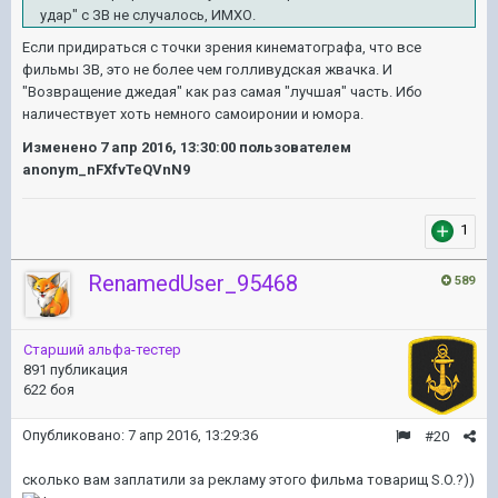
удар" с ЗВ не случалось, ИМХО.
Если придираться с точки зрения кинематографа, что все
фильмы ЗВ, это не более чем голливудская жвачка. И
"Возвращение джедая" как раз самая "лучшая" часть. Ибо
наличествует хоть немного самоиронии и юмора.
Изменено
7 апр 2016, 13:30:00
пользователем
anonym_nFXfvTeQVnN9
1
RenamedUser_95468
589
Старший альфа-тестер
891 публикация
622 боя
Опубликовано:
7 апр 2016, 13:29:36
#20
сколько вам заплатили за рекламу этого фильма товарищ S.O.?))