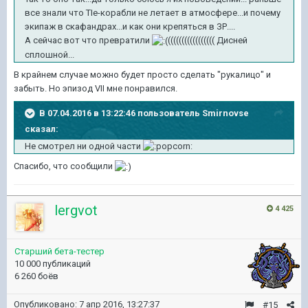
все знали что TIe-корабли не летает в атмосфере...и почему
экипаж в скафандрах...и как они крепяться в ЗР....
А сейчас вот что превратили
((((((((((((((((( Дисней
сплошной...
В крайнем случае можно будет просто сделать "рукалицо" и
забыть. Но эпизод VII мне понравился.
В 07.04.2016 в 13:22:46 пользователь Smirnovse
сказал:
Не смотрел ни одной части
Спасибо, что сообщили
lergvot
4 425
Старший бета-тестер
10 000 публикаций
6 260 боёв
Опубликовано:
7 апр 2016, 13:27:37
#15