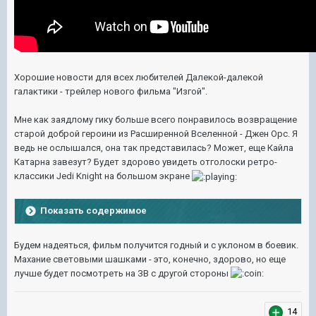
Хорошие новости для всех любителей Далекой-далекой
галактики - трейлер нового фильма "Изгой".
Мне как заядлому гику больше всего понравилось возвращение
старой доброй героини из Расширенной Вселенной - Джен Орс. Я
ведь не ослышался, она так представилась? Может, еще Кайла
Катарна завезут? Будет здорово увидеть отголоски ретро-
классики Jedi Knight на большом экране
Показать содержимое
Будем надеяться, фильм получится годный и с уклоном в боевик.
Махание световыми шашками - это, конечно, здорово, но еще
лучше будет посмотреть на ЗВ с другой стороны
14