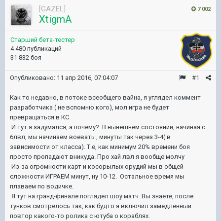
[GAZEL]
7 002
XtigmA
Старший бета-тестер
4 480 публикаций
31 832 боя
Опубликовано:
11 апр 2016, 07:04:07
#1
Как то недавно, в потоке всеобщего вайна, я углядел коммент
разработчика ( не вспомню кого), мол игра не будет
превращаться в КС.
И тут я задумался, а почему? В нынешнем состоянии, начиная с
6лвл, мы начинаем воевать , минуты так через 3-4( в
зависимости от класса). Т.е, как минимум 20% времени боя
просто пропадают вникуда. Про хай лвл я вообще молчу
Из-за огромности карт и косорылых орудий мы в общей
сложности ИГРАЕМ минут, ну 10-12. Остальное время мы
плаваем по водичке.
Я тут на гранд-финале поглядел шоу матч. Вы знаете, после
тунков смотрелось так, как будто я включил замедленный
повтор какого-то ролика с ютуба о кораблях.