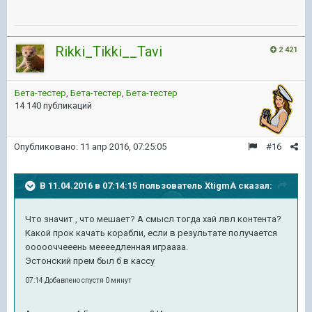
Rikki_Tikki__Tavi
2 421
Бета-тестер
,
Бета-тестер
,
Бета-тестер
14 140 публикаций
Опубликовано:
11 апр 2016, 07:25:05
#16
В 11.04.2016 в 07:14:15 пользователь XtigmA сказал:
Что значит , что мешает? А смысл тогда хай лвл контента?
Какой прок качать корабли, если в результате получается
оооооччееень меееедленная играааа.
Эстонский прем был б в кассу
07:14 Добавлено спустя 0 минут