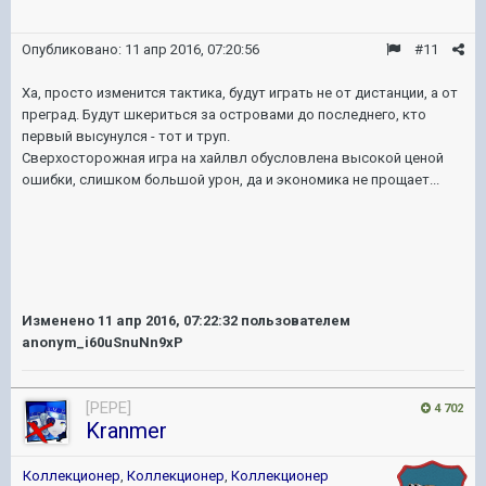
Опубликовано:
11 апр 2016, 07:20:56
#11
Ха, просто изменится тактика, будут играть не от дистанции, а от
преград. Будут шкериться за островами до последнего, кто
первый высунулся - тот и труп.
Сверхосторожная игра на хайлвл обусловлена высокой ценой
ошибки, слишком большой урон, да и экономика не прощает...
Изменено
11 апр 2016, 07:22:32
пользователем
anonym_i60uSnuNn9xP
[PEPE]
4 702
Kranmer
Коллекционер
,
Коллекционер
,
Коллекционер