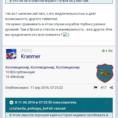
А что лк на 4-5лвл не играют? И все ок у них там
так вот наличие хай лвл, с его медлительностью и даёт
возможность другого геймплея.
Не нужно сравнивать в этом случае корабли глубоко разных
уровней. Там и броня и стволы и маневренность - все другое. Или
вы предлагаете это все поменять?
[PEPE]
4 702
Kranmer
Коллекционер
,
Коллекционер
,
Коллекционер
10 826 публикаций
13 498 боёв
Опубликовано:
11 апр 2016, 07:25:22
#17
В 11.04.2016 в 07:23:55 пользователь
LLIalanda_polnaya_keFali сказал:
В этом смысле хорошая идея которая недавно пробежала в