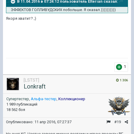
В 11.04.2016 в 07:24:12 пользователь Elterian сказал:
ЭФФЕКТОВ ГОЛЛИВУДСКИХ побольше. Я сказал.))))))))))
Якоря хватит? ;)
1
[LSTST]
1 306
Lonkraft
Супертестер
,
Альфа-тестер
,
Коллекционер
1 989 публикаций
18 562 боя
Опубликовано:
11 апр 2016, 07:27:37
#19
На счет КС. Честно говоря именно поэтому и играю проекты ВГ.