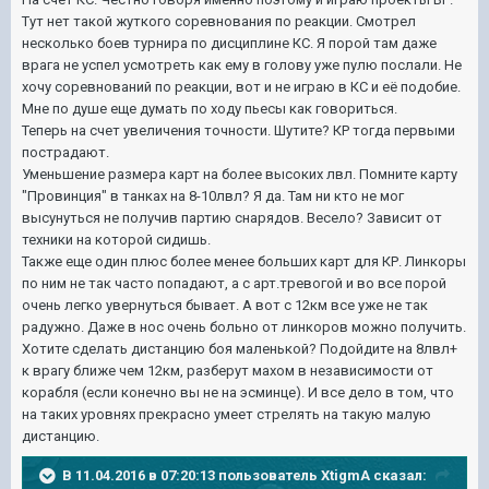
Тут нет такой жуткого соревнования по реакции. Смотрел
несколько боев турнира по дисциплине КС. Я порой там даже
врага не успел усмотреть как ему в голову уже пулю послали. Не
хочу соревнований по реакции, вот и не играю в КС и её подобие.
Мне по душе еще думать по ходу пьесы как говориться.
Теперь на счет увеличения точности. Шутите? КР тогда первыми
пострадают.
Уменьшение размера карт на более высоких лвл. Помните карту
"Провинция" в танках на 8-10лвл? Я да. Там ни кто не мог
высунуться не получив партию снарядов. Весело? Зависит от
техники на которой сидишь.
Также еще один плюс более менее больших карт для КР. Линкоры
по ним не так часто попадают, а с арт.тревогой и во все порой
очень легко увернуться бывает. А вот с 12км все уже не так
радужно. Даже в нос очень больно от линкоров можно получить.
Хотите сделать дистанцию боя маленькой? Подойдите на 8лвл+
к врагу ближе чем 12км, разберут махом в независимости от
корабля (если конечно вы не на эсминце). И все дело в том, что
на таких уровнях прекрасно умеет стрелять на такую малую
дистанцию.
В 11.04.2016 в 07:20:13 пользователь XtigmA сказал: