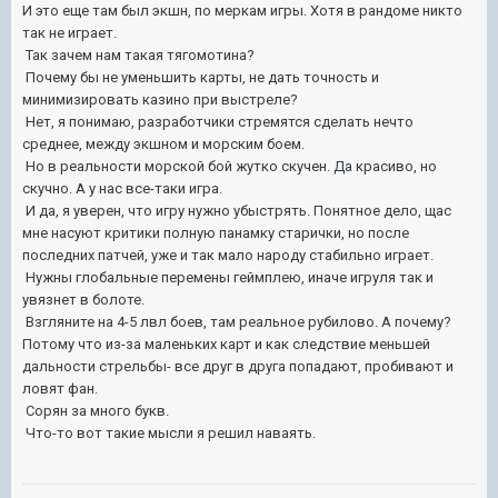
И это еще там был экшн, по меркам игры. Хотя в рандоме никто
так не играет.
Так зачем нам такая тягомотина?
Почему бы не уменьшить карты, не дать точность и
минимизировать казино при выстреле?
Нет, я понимаю, разработчики стремятся сделать нечто
среднее, между экшном и морским боем.
Но в реальности морской бой жутко скучен. Да красиво, но
скучно. А у нас все-таки игра.
И да, я уверен, что игру нужно убыстрять. Понятное дело, щас
мне насуют критики полную панамку старички, но после
последних патчей, уже и так мало народу стабильно играет.
Нужны глобальные перемены геймплею, иначе игруля так и
увязнет в болоте.
Взгляните на 4-5 лвл боев, там реальное рубилово. А почему?
Потому что из-за маленьких карт и как следствие меньшей
дальности стрельбы- все друг в друга попадают, пробивают и
ловят фан.
Сорян за много букв.
Что-то вот такие мысли я решил наваять.