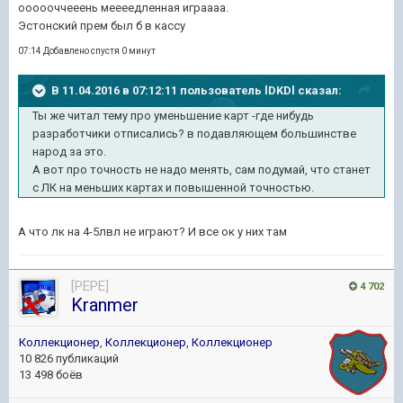
оооооччееень меееедленная играааа.
Эстонский прем был б в кассу
07:14 Добавлено спустя 0 минут
В 11.04.2016 в 07:12:11 пользователь lDKDl сказал:
Ты же читал тему про уменьшение карт -где нибудь
разработчики отписались? в подавляющем большинстве
народ за это.
А вот про точность не надо менять, сам подумай, что станет
с ЛК на меньших картах и повышенной точностью.
А что лк на 4-5лвл не играют? И все ок у них там
[PEPE]
4 702
Kranmer
Коллекционер
,
Коллекционер
,
Коллекционер
10 826 публикаций
13 498 боёв