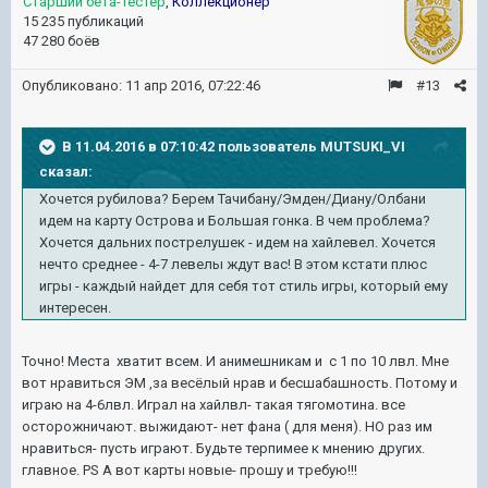
Старший бета-тестер
,
Коллекционер
15 235 публикаций
47 280 боёв
Опубликовано:
11 апр 2016, 07:22:46
#13
В 11.04.2016 в 07:10:42 пользователь MUTSUKI_VI
сказал:
Хочется рубилова? Берем Тачибану/Эмден/Диану/Олбани
идем на карту Острова и Большая гонка. В чем проблема?
Хочется дальних пострелушек - идем на хайлевел. Хочется
нечто среднее - 4-7 левелы ждут вас! В этом кстати плюс
игры - каждый найдет для себя тот стиль игры, который ему
интересен.
Точно! Места хватит всем. И анимешникам и с 1 по 10 лвл. Мне
вот нравиться ЭМ ,за весёлый нрав и бесшабашность. Потому и
играю на 4-6лвл. Играл на хайлвл- такая тягомотина. все
осторожничают. выжидают- нет фана ( для меня). НО раз им
нравиться- пусть играют. Будьте терпимее к мнению других.
главное. PS А вот карты новые- прошу и требую!!!