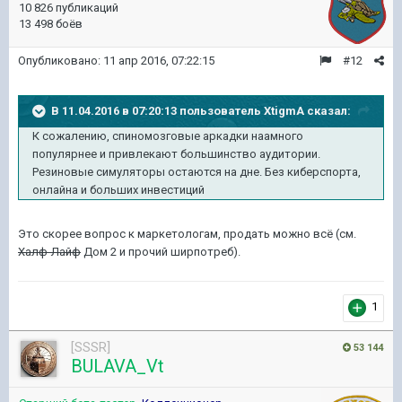
10 826 публикаций
13 498 боёв
Опубликовано:
11 апр 2016, 07:22:15
#12
В 11.04.2016 в 07:20:13 пользователь XtigmA сказал:
К сожалению, спиномозговые аркадки наамного
популярнее и привлекают большинство аудитории.
Резиновые симуляторы остаются на дне. Без киберспорта,
онлайна и больших инвестиций
Это скорее вопрос к маркетологам, продать можно всё (см.
Халф-Лайф
Дом 2 и прочий ширпотреб).
1
[SSSR]
53 144
BULAVA_Vt