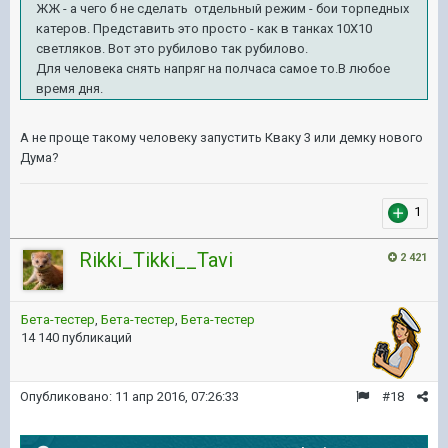
ЖЖ - а чего б не сделать отдельный режим - бои торпедных
катеров. Представить это просто - как в танках 10Х10
светляков. Вот это рубилово так рубилово.
Для человека снять напряг на полчаса самое то.В любое
время дня.
А не проще такому человеку запустить Кваку 3 или демку нового
Дума?
1
Rikki_Tikki__Tavi
2 421
Бета-тестер
,
Бета-тестер
,
Бета-тестер
14 140 публикаций
Опубликовано:
11 апр 2016, 07:26:33
#18