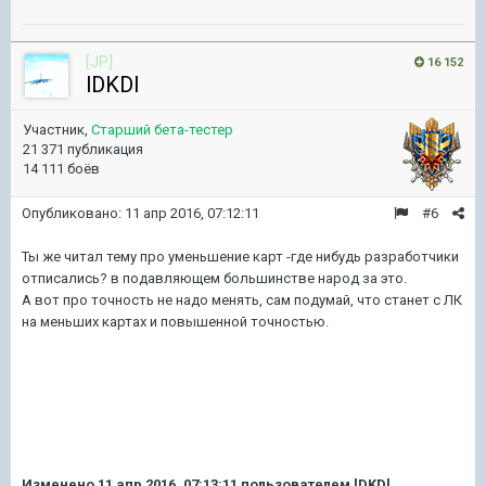
[JP]
16 152
lDKDl
Участник,
Старший бета-тестер
21 371 публикация
14 111 боёв
Опубликовано:
11 апр 2016, 07:12:11
#6
Ты же читал тему про уменьшение карт -где нибудь разработчики
отписались? в подавляющем большинстве народ за это.
А вот про точность не надо менять, сам подумай, что станет с ЛК
на меньших картах и повышенной точностью.
Изменено
11 апр 2016, 07:13:11
пользователем lDKDl