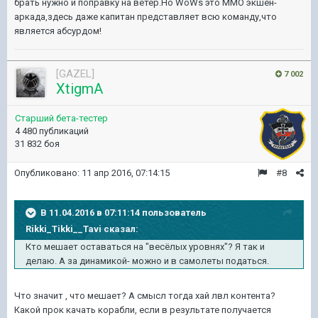
брать нужно и поправку на ветер.Но WoWs это ММО экшен-
аркада,здесь даже капитан представляет всю команду,что
является абсурдом!
[GAZEL]
7 002
XtigmA
Старший бета-тестер
4 480 публикаций
31 832 боя
Опубликовано:
11 апр 2016, 07:14:15
#8
В 11.04.2016 в 07:11:14 пользователь
Rikki_Tikki__Tavi сказал:
Кто мешает оставаться на "весёлых уровнях"? Я так и
делаю. А за динамикой- можно и в самолеты податься.
Что значит , что мешает? А смысл тогда хай лвл контента?
Какой прок качать корабли, если в результате получается