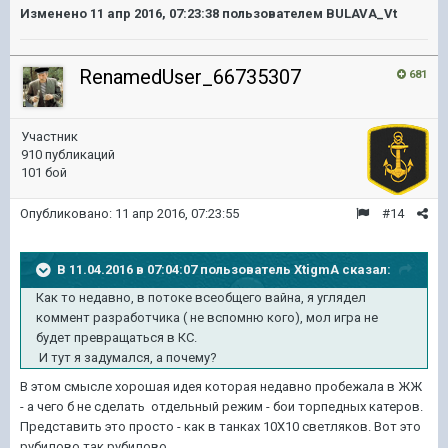
Изменено
11 апр 2016, 07:23:38
пользователем BULAVA_Vt
RenamedUser_66735307
681
Участник
910 публикаций
101 бой
Опубликовано:
11 апр 2016, 07:23:55
#14
В 11.04.2016 в 07:04:07 пользователь XtigmA сказал:
Как то недавно, в потоке всеобщего вайна, я углядел
коммент разработчика ( не вспомню кого), мол игра не
будет превращаться в КС.
И тут я задумался, а почему?
В этом смысле хорошая идея которая недавно пробежала в ЖЖ
- а чего б не сделать отдельный режим - бои торпедных катеров.
Представить это просто - как в танках 10Х10 светляков. Вот это
рубилово так рубилово.