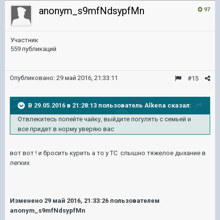
anonym_s9mfNdsypfMn
97
Участник
559 публикаций
Опубликовано:
29 май 2016, 21:33:11
#15
В 29.05.2016 в 21:28:13 пользователь Alkena сказал:
Отвлекитесь попейте чайку, выйдите погулять с семьей и
все придет в норму уверяю вас
вот вот ! и бросить курить а то у ТС слышно тяжелое дыхание в
легких
Изменено
29 май 2016, 21:33:26
пользователем
anonym_s9mfNdsypfMn