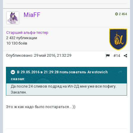
MiaFF
2 454
Старший альфа-тестер
2 432 публикации
10 130 боёв
Опубликовано:
29 май 2016, 21:32:29
#14
В 29.05.2016 в 21:29:28 пользователь Arestovich
сказал:
Да после 24 сливов подряд на Ил-2Д мне уже все пофигу.
Закален.
Это ж как надо было постараться... ))