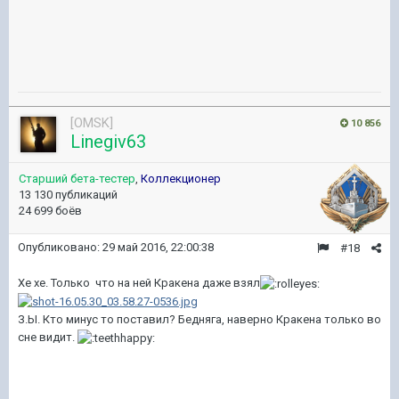
[OMSK]
10 856
Linegiv63
Старший бета-тестер
,
Коллекционер
13 130 публикаций
24 699 боёв
Опубликовано:
29 май 2016, 22:00:38
#18
Хе хе. Только что на ней Кракена даже взял
З.Ы. Кто минус то поставил? Бедняга, наверно Кракена только во
сне видит.