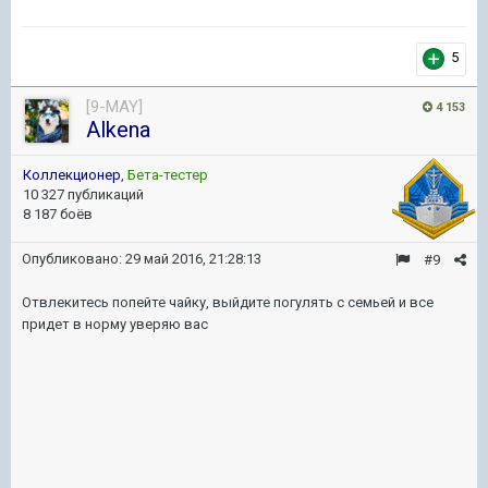
5
[9-MAY]
4 153
Alkena
Коллекционер
,
Бета-тестер
10 327 публикаций
8 187 боёв
Опубликовано:
29 май 2016, 21:28:13
#9
Отвлекитесь попейте чайку, выйдите погулять с семьей и все
придет в норму уверяю вас