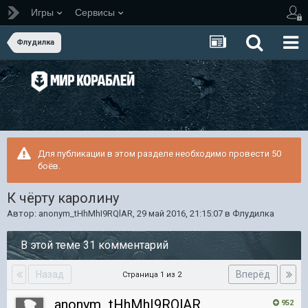
Игры
Сервисы
Флудилка
Для публикации в этом разделе необходимо провести 50
боёв.
К чёрту каролину
Автор:
anonym_tHhMhI9RQlAR
,
29 май 2016, 21:15:07
в
Флудилка
В этой теме 31 комментарий
Назад
Вперёд
Страница 1 из 2
anonym_tHhMhI9RQlAR
952