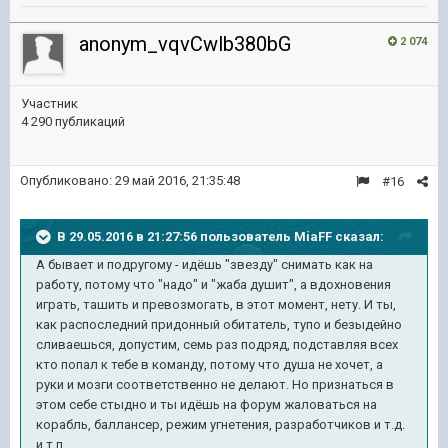
anonym_vqvCwlb380bG
2 074
Участник
4 290 публикаций
Опубликовано:
29 май 2016, 21:35:48
#16
В 29.05.2016 в 21:27:56 пользователь MiaFF сказал:
А бывает и подругому - идёшь "звезду" снимать как на
работу, потому что "надо" и "жаба душит", а вдохновения
играть, ташить и превозмогать, в этот момент, нету. И ты,
как распоследний придонный обитатель, тупо и безыдейно
сливаешься, допустим, семь раз подряд, подставляя всех
кто попал к тебе в команду, потому что душа не хочет, а
руки и мозги соответственно не делают. Но признаться в
этом себе стыдно и ты идёшь на форум жаловаться на
корабль, баллансер, режим угнетения, разработчиков и т.д.
и т.п.