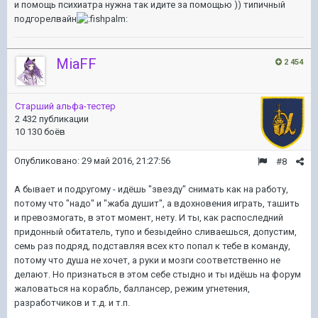
и помощь психиатра нужна так идите за помощью )) типичный
подгорелвайн
MiaFF
2 454
Старший альфа-тестер
2 432 публикации
10 130 боёв
Опубликовано:
29 май 2016, 21:27:56
#8
А бывает и подругому - идёшь "звезду" снимать как на работу,
потому что "надо" и "жаба душит", а вдохновения играть, ташить
и превозмогать, в этот момент, нету. И ты, как распоследний
придонный обитатель, тупо и безыдейно сливаешься, допустим,
семь раз подряд, подставляя всех кто попал к тебе в команду,
потому что душа не хочет, а руки и мозги соответственно не
делают. Но признаться в этом себе стыдно и ты идёшь на форум
жаловаться на корабль, баллансер, режим угнетения,
разработчиков и т.д. и т.п.