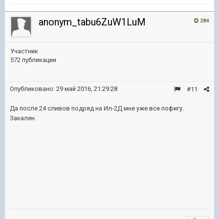
anonym_tabu6ZuW1LuM
284
Участник
572 публикации
Опубликовано:
29 май 2016, 21:29:28
#11
Да после 24 сливов подряд на Ил-2Д мне уже все пофигу.
Закален.