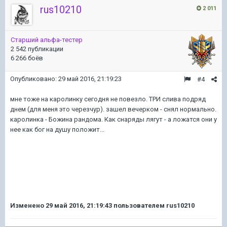
rus10210
2 011
Старший альфа-тестер
2 542 публикации
6 266 боёв
Опубликовано:
29 май 2016, 21:19:23
#4
мне тоже на каролинку сегодня не повезло. ТРИ слива подряд
днем (для меня это черезчур). зашел вечерком - снял нормально.
каролинка - Божина рандома. Как снаряды лягут - а ложатся они у
нее как бог на душу положит...
Изменено
29 май 2016, 21:19:43
пользователем rus10210