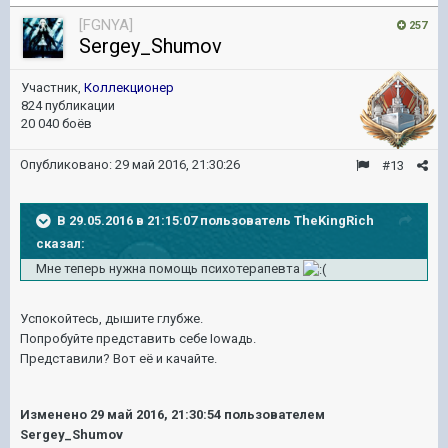
[FGNYA]
257
Sergey_Shumov
Участник,
Коллекционер
824 публикации
20 040 боёв
Опубликовано:
29 май 2016, 21:30:26
#13
В 29.05.2016 в 21:15:07 пользователь TheKingRich
сказал:
Мне теперь нужна помощь психотерапевта
Успокойтесь, дышите глубже.
Попробуйте представить себе Iowaдь.
Представили? Вот её и качайте.
Изменено
29 май 2016, 21:30:54
пользователем
Sergey_Shumov