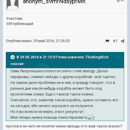
anonym_s9mfNdsypfMn
97
Участник
559 публикаций
Опубликовано:
29 май 2016, 21:26:20
#7
В 29.05.2016 в 21:15:07 пользователь TheKingRich
сказал:
Семь безуспешных попыток снять с неё звезду. Делал
перерывы, снимал звёзды с других кораблей - всё тщетно.
На самом деле проблема не в ней, а правду говорят, что в
разные дни какой-нибудь корабль может быть под
проклятием слива. Ещё с танков такое помню.
Считается, что, заметив такой корабль, нужно оставить его
на сегодня, ибо ничего хорошего не получится.
Но я во всякое не верю, и вот результат.
Мне теперь нужна помощь психотерапевта
прочла и ни чего не поняла! какие звезды кто вам такое сказал?