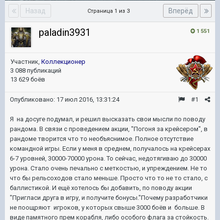
Назад
Вперёд
Страница 1 из 3
paladin3931
1 551
Участник,
Коллекционер
3 088 публикаций
13 629 боёв
Опубликовано:
17 июл 2016, 13:31:24
#1
Я на досуге подумал, и решил высказать свои мысли по поводу
рандома. В связи с проведением акции, "Погоня за крейсером", в
рандоме творится что то необъяснимое. Полное отсутствие
командной игры. Если у меня в среднем, получалось на крейсерах
6-7 уровней, 30000-70000 урона. То сейчас, недотягиваю до 30000
урона. Стало очень печально с меткостью, и упреждением. Не то
что бы рельсоходов стало меньше. Просто что то не то стало, с
баллистикой. И ещё хотелось бы добавить, по поводу акции
"Пригласи друга в игру, и получите бонусы."Почему разработчики
не поощряют игроков, у которых свыше 3000 боёв и больше. В
виде памятного прем корабля, либо особого флага за стойкость.