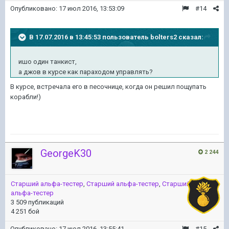
Опубликовано:
17 июл 2016, 13:53:09
#14
В 17.07.2016 в 13:45:53 пользователь bolters2 сказал:
ишо один танкист,
а джов в курсе как параходом управлять?
В курсе, встречала его в песочнице, когда он решил пощупать
корабли!)
GeorgeK30
2 244
Старший альфа-тестер
,
Старший альфа-тестер
,
Старший
альфа-тестер
3 509 публикаций
4 251 бой
Опубликовано:
17 июл 2016, 13:55:41
#15