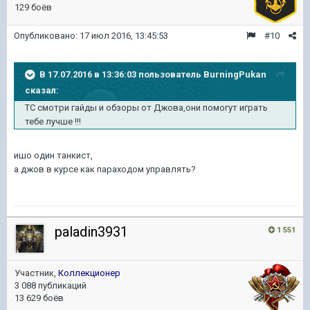
129 боёв
Опубликовано:
17 июл 2016, 13:45:53
#10
В 17.07.2016 в 13:36:03 пользователь BurningPukan
сказал:
ТС смотри гайды и обзоры от Джова,они помогут играть
тебе лучше !!!
ишо один танкист,
а джов в курсе как параходом управлять?
paladin3931
1 551
Участник,
Коллекционер
3 088 публикаций
13 629 боёв