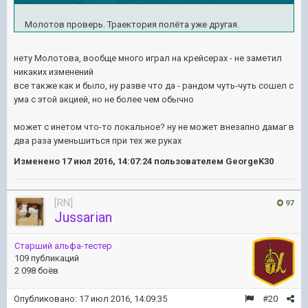
Молотов проверь. Траектория полёта уже другая.
нету Молотова, вообще много играл на крейсерах - не заметил
никаких изменений
все также как и было, ну разве что да - рандом чуть-чуть сошел с
ума с этой акцией, но не более чем обычно
может с инетом что-то локальное? ну не может внезапно дамаг в
два раза уменьшиться при тех же руках
Изменено
17 июл 2016, 14:07:24
пользователем GeorgeK30
[RN]
97
Jussarian
Старший альфа-тестер
109 публикаций
2 098 боёв
Опубликовано:
17 июл 2016, 14:09:35
#20