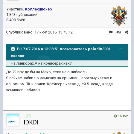
Участник,
Коллекционер
1 843 публикации
8 498 боёв
Опубликовано:
17 июл 2016, 13:43:12
#8
В 17.07.2016 в 13:38:51 пользователь paladin3931
сказал:
На линкорах.А на крейсерах как?
До 72 вроде бы на Мёко, если не ошибаюсь.
Я сейчас набиваю дамажку на крымнаш, поэтому катаю в
основном ЛК и авики. Крейсера катал дней 5 назад, когда
эсминцев набивал.
[JP]
16 152
lDKDl