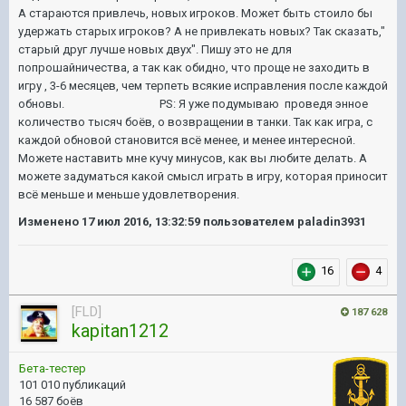
А стараются привлечь, новых игроков. Может быть стоило бы
удержать старых игроков? А не привлекать новых? Так сказать,"
старый друг лучше новых двух". Пишу это не для
попрошайничества, а так как обидно, что проще не заходить в
игру , 3-6 месяцев, чем терпеть всякие исправления после каждой
обновы. PS: Я уже подумываю проведя энное
количество тысяч боёв, о возвращении в танки. Так как игра, с
каждой обновой становится всё менее, и менее интересной.
Можете наставить мне кучу минусов, как вы любите делать. А
можете задуматься какой смысл играть в игру, которая приносит
всё меньше и меньше удовлетворения.
Изменено
17 июл 2016, 13:32:59
пользователем paladin3931
16
4
[FLD]
187 628
kapitan1212
Бета-тестер
101 010 публикаций
16 587 боёв