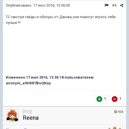
Опубликовано:
17 июл 2016, 13:36:03
#4
ТС смотри гайды и обзоры от Джова,они помогут играть тебе
лучше !!!
Изменено
17 июл 2016, 13:36:18
пользователем
anonym_a9HKR7BuQNay
1
1
[POI]
924
Reena