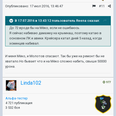
Опубликовано:
17 июл 2016, 13:46:47
#11
В 17.07.2016 в 13:43:12 пользователь Reena сказал:
До 72 вроде бы на Мёко, если не ошибаюсь.
Я сейчас набиваю дамажку на крымнаш, поэтому катаю в
основном ЛК и авики. Крейсера катал дней 5 назад, когда
эсминцев набивал.
И меня Мёко, и Молотов спасают. Так бы уже на ремонт бы не
хватало.Но бывает что и на Мёко сложно набить, свыше 50000
урона.
Linda102
977
Альфа-тестер
4 721 публикация
3 532 боя