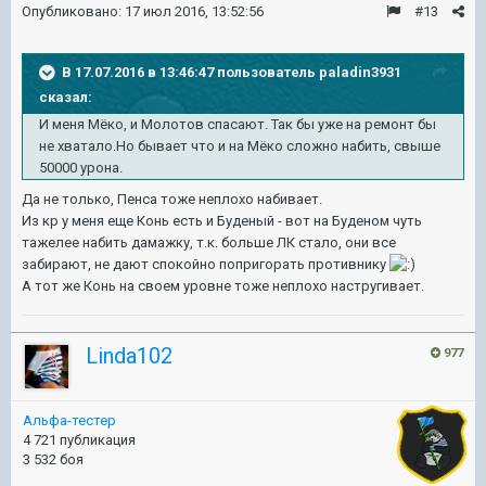
Опубликовано:
17 июл 2016, 13:52:56
#13
В 17.07.2016 в 13:46:47 пользователь paladin3931
сказал:
И меня Мёко, и Молотов спасают. Так бы уже на ремонт бы
не хватало.Но бывает что и на Мёко сложно набить, свыше
50000 урона.
Да не только, Пенса тоже неплохо набивает.
Из кр у меня еще Конь есть и Буденый - вот на Буденом чуть
тажелее набить дамажку, т.к. больше ЛК стало, они все
забирают, не дают спокойно попригорать противнику
А тот же Конь на своем уровне тоже неплохо настругивает.
Linda102
977
Альфа-тестер
4 721 публикация
3 532 боя