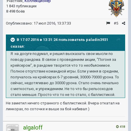
Участник,
Коллекционер
1 843 публикации
8 498 боёв
Опубликовано:
17 июл 2016, 13:37:33
#5
В 17.07.2016 в 13:31:24 пользователь paladin3931
сказал:
Я на досуге подумал, и решил высказать свои мысли по
поводу рандома. В связи с проведением акции, "Погоня за
крейсером", в рандоме творится что то необъяснимое.
Полное отсутствие командной игры. Если у меня в среднем,
получалось на крейсерах 6-7 уровней, 30000-70000 урона. То
сейчас, недотягиваю до 30000 урона. Стало очень печально
с меткостью, и упреждением. Не то что бы рельсоходов
стало меньше. Просто что то не то стало, с баллистикой.
Не заметил ничего странного с баллистикой. Вчера откатал на
линкорах, по соточке и выше за бой набивал )
algaloff
418