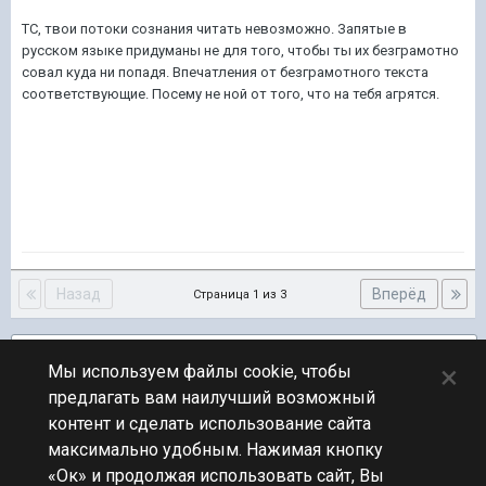
ТС, твои потоки сознания читать невозможно. Запятые в
русском языке придуманы не для того, чтобы ты их безграмотно
совал куда ни попадя. Впечатления от безграмотного текста
соответствующие. Посему не ной от того, что на тебя агрятся.
Назад
Вперёд
Страница 1 из 3
Подписчики
2
×
Мы используем файлы cookie, чтобы
предлагать вам наилучший возможный
ПЕРЕЙТИ К СПИСКУ ТЕМ
контент и сделать использование сайта
Обсуждение Мира Кораблей
максимально удобным. Нажимая кнопку
«Ок» и продолжая использовать сайт, Вы