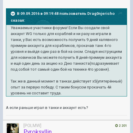
В 09.09.2016 в 09:19:48 пользователь Drag0njericho
сказал:
Уважаемые участники форума! Если Вы создали свой
аккаунт WG только для кораблей и ни разу не играли в
танки, у Вас есть возможность получить 9 дней халявного
премиум-аккаунта для корабликов, прокачав танк 4-го
уровня и выйдя один раз в бой на оном. Следуя инструкциям
для новичков Вы можете получить 8 дней-премиум аккаунта
и ещё один день за акцию ко Дню танкиста(подразумевает
под собой тот самый один бой на технике 4го уровня).
Так же в данный момент в танках действует х5(упятерённый)
опыт за первую победу. С таким бонусом прокачать 4й
уровень не составит труда.
А если раньше играл в танки и аккаунт есть?
[POLMW]
2 201
Pyroksyllin