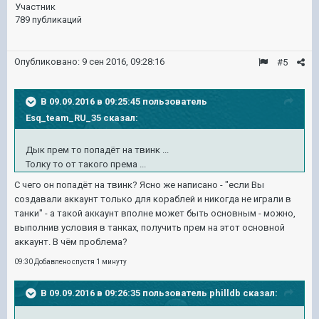
Участник
789 публикаций
Опубликовано:
9 сен 2016, 09:28:16
#5
В 09.09.2016 в 09:25:45 пользователь
Esq_team_RU_35 сказал:
Дык прем то попадёт на твинк ...
Толку то от такого према ...
С чего он попадёт на твинк? Ясно же написано - "если Вы
создавали аккаунт только для кораблей и никогда не играли в
танки" - а такой аккаунт вполне может быть основным - можно,
выполнив условия в танках, получить прем на этот основной
аккаунт. В чём проблема?
09:30 Добавлено спустя 1 минуту
В 09.09.2016 в 09:26:35 пользователь philldb сказал: