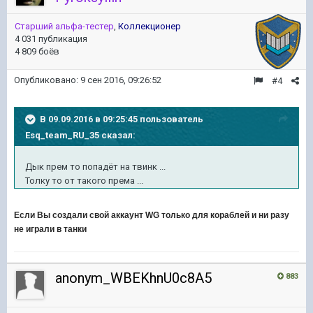
Старший альфа-тестер
,
Коллекционер
4 031 публикация
4 809 боёв
Опубликовано:
9 сен 2016, 09:26:52
#4
В 09.09.2016 в 09:25:45 пользователь
Esq_team_RU_35 сказал:
Дык прем то попадёт на твинк ...
Толку то от такого према ...
Если Вы создали свой аккаунт WG только для кораблей и ни разу
не играли в танки
anonym_WBEKhnU0c8A5
883