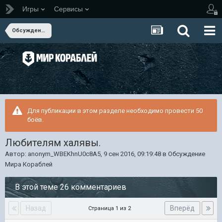
Игры
Сервисы
Обсуждение Мира Кораблей
Для публикации в этом разделе необходимо провести 50
боёв.
Любителям халявы.
Автор:
anonym_WBEKhnU0c8A5
,
9 сен 2016, 09:19:48
в
Обсуждение
Мира Кораблей
В этой теме 26 комментариев
Назад
Вперёд
Страница 1 из 2