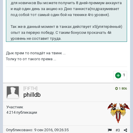
для новичков Вы можете получить 8 дней-премиум аккаунта
и ещё один день за акцию ко Дню танкиста(подразумевает
под собой тот самый один бой на технике 4го уровня).
Так же в данный момент в танках действует х5(упятерённый)
опыт за первую победу. С таким бонусом прокачать 4й
уровень не составит труда.
Дык прем то попадёт на твинк ...
Толку то от такого према ...
1
[FIFTH]
1 806
philldb
Участник
4 214 публикации
Опубликовано:
9 сен 2016, 09:26:35
#3