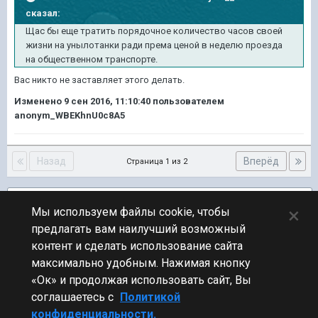
сказал:
Щас бы еще тратить порядочное количество часов своей
жизни на унылотанки ради према ценой в неделю проезда
на общественном транспорте.
Вас никто не заставляет этого делать.
Изменено
9 сен 2016, 11:10:40
пользователем
anonym_WBEKhnU0c8A5
Назад
Вперёд
Страница 1 из 2
Подписчики
1
×
Мы используем файлы cookie, чтобы
предлагать вам наилучший возможный
ПЕРЕЙТИ К СПИСКУ ТЕМ
контент и сделать использование сайта
Обсуждение Мира Кораблей
максимально удобным. Нажимая кнопку
«Ок» и продолжая использовать сайт, Вы
соглашаетесь с
Политикой
конфиденциальности.
Стиль