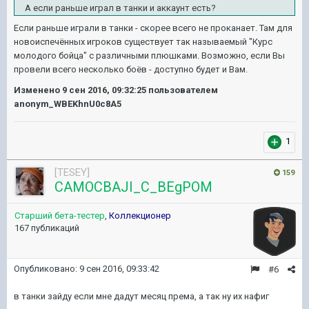
А если раньше играл в танки и аккаунт есть?
Если раньше играли в танки - скорее всего не проканает. Там для
новоиспечённых игроков существует так называемый "Курс
молодого бойца" с различными плюшками. Возможно, если Вы
провели всего несколько боёв - доступно будет и Вам.
Изменено
9 сен 2016, 09:32:25
пользователем
anonym_WBEKhnU0c8A5
1
[TESEY]
159
CAMOCBAJI_C_BEgPOM
Старший бета-тестер
,
Коллекционер
167 публикаций
Опубликовано:
9 сен 2016, 09:33:42
#6
в танки зайду если мне дадут месяц према, а так ну их нафиг