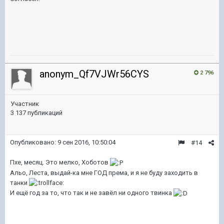
anonym_Qf7VJWr56CYS
2 796
Участник
3 137 публикаций
Опубликовано:
9 сен 2016, 10:50:04
#14
Пхе, месяц. Это мелко, Хоботов
Альо, Леста, выдай-ка мне ГОД према, и я не буду заходить в
танки
И ещё год за то, что так и не завёл ни одного твинка