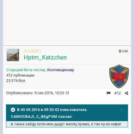
[XGAME]
540
Hptm_Katzchen
Старший бета-тестер
,
Коллекционер
412 публикации
25 374 боя
Опубликовано:
9 сен 2016, 10:23:13
#12
В 09.09.2016 в 09:33:42 пользователь
CAMOCBAJI_C_BEgPOM сказал:
в танки зайду если мне дадут месяц према, а так ну их нафиг