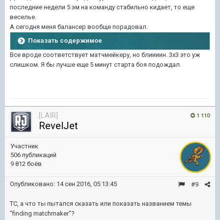
последние недели 5 эм на команду стабильно кидает, то еще
веселье.
А сегодня меня балансер вообще порадовал.
Показать содержимое
Все вроде соответствует матчмейкеру, но блиииин. 3х3 это уж
слишком. Я бы лучше еще 5 минут старта боя подождал.
[LAIR]
1 110
RevelJet
Участник
506 публикаций
9 812 боёв
Опубликовано:
14 сен 2016, 05:13:45
#9
ТС, а что ты пытался сказать или показать названием темы
"finding matchmaker"?