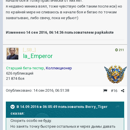
начале боя и толку практически от них нет.
я недавно миника взял, тоже чувствую себя таким после иси) но
по крайней мере не сливаюсь в начале боя и бегаю по точкам
захватываю, либо свечу, пока не убьют)
Изменено
14 сен 2016, 06:14:36
пользователем papkakote
[_SB_]
211
la_Emperor
Старший бета-тестер
,
Коллекционер
626 публикаций
21 874 боя
Опубликовано:
14 сен 2016, 06:51:38
#16
В 14.09.2016 в 06:05:49 пользователь Berry_Tiger
сказал:
Спорить особо не буду.
Но занять точку быстрее остальных и через дымы давать