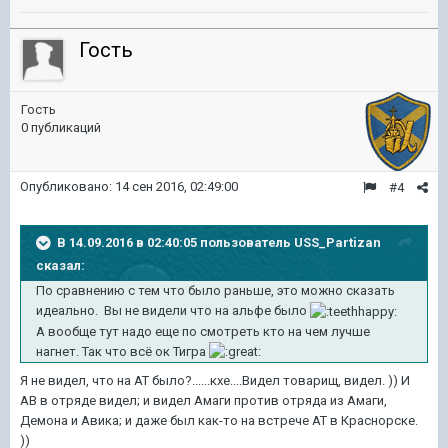
Гость
Гость
0 публикаций
Опубликовано:
14 сен 2016, 02:49:00
#4
В 14.09.2016 в 02:40:05 пользователь USS_Partizan
сказал:
По сравнению с тем что было раньше, это можно сказать
идеально. Вы не видели что на альфе было
А вообще тут надо еще по смотреть кто на чем лучше
нагнет. Так что всё ок Тигра
Я не видел, что на АТ было?......кхе....Видел товарищ, видел. )) И
АВ в отряде видел; и видел Амаги против отряда из Амаги,
Демона и Авика; и даже был как-то на встрече АТ в Краснорске.
))