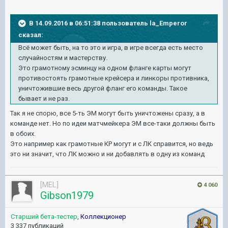
В 14.09.2016 в 06:51:38 пользователь la_Emperor
сказал:
Всё может быть, на то это и игра, в игре всегда есть место
случайностям и мастерству.
Это грамотному эсминцу на одном фланге карты могут
противостоять грамотные крейсера и линкоры противника,
уничтожившие весь другой фланг его команды. Такое
бывает и не раз.
Так я не спорю, все 5-ть ЭМ могут быть уничтожены сразу, а в
команде нет. Но по идеи матчмейкера ЭМ все-таки должны быть
в обоих.
Это например как грамотные КР могут и с ЛК справится, но ведь
это ни значит, что ЛК можно и ни добавлять в одну из команд
[MEL]
4 060
Gibson1979
Старший бета-тестер
,
Коллекционер
3 337 публикаций