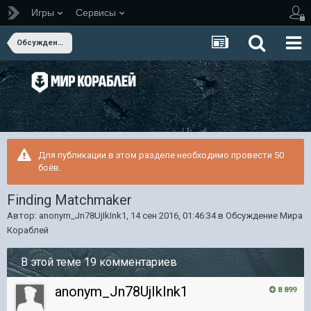
Игры
Сервисы
Обсуждение Мира Кораблей
Для публикации в этом разделе необходимо провести 50
боёв.
Finding Matchmaker
Автор:
anonym_Jn78UjIkInk1
,
14 сен 2016, 01:46:34
в
Обсуждение Мира
Кораблей
В этой теме 19 комментариев
anonym_Jn78UjIkInk1
8 899