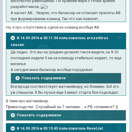
абсолютно равноценны. По крайней мере с точки зрения
разработчиков.
А насчет АВ... Уверен, что балансер не отличает пресеты АВ
при формировании команд. Так что как повезет...
Не, я про отсутствие в одной из команд вообще АВ.
В 14.09.2016 в 05:11:34 пользователь arezz66rus
сказал:
Да ладно. Это вы на средних уровнях такое видите, на 9-10
последние недели 5 эм на команду стабильно кидает, то еще
веселье.
А сегодня меня балансер вообще порадовал.
Показать содержимое
Все вроде соответствует матчмейкеру, но блиииин. 3х3 это
уж слишком. Я бы лучше еще 5 минут старта боя подождал.
В теме про матчмейкер.
Превосходство. Случайный на 7 человек....к РБ готовимся? ))
Показать содержимое
В 14.09.2016 в 05:13:45 пользователь RevelJet