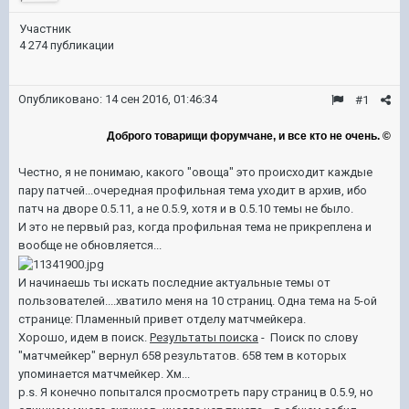
Участник
4 274 публикации
Опубликовано:
14 сен 2016, 01:46:34
#1
Доброго товарищи форумчане, и все кто не очень. ©
Честно, я не понимаю, какого "овоща" это происходит каждые
пару патчей...очередная профильная тема уходит в архив, ибо
патч на дворе 0.5.11, а не 0.5.9, хотя и в 0.5.10 темы не было.
И это не первый раз, когда профильная тема не прикреплена и
вообще не обновляется...
И начинаешь ты искать последние актуальные темы от
пользователей....хватило меня на 10 страниц. Одна тема на 5-ой
странице: Пламенный привет отделу матчмейкера.
Хорошо, идем в поиск.
Результаты поиска
- Поиск по слову
"матчмейкер" вернул 658 результатов. 658 тем в которых
упоминается матчмейкер. Хм...
p.s. Я конечно попытался просмотреть
пару страниц в 0.5.9, но