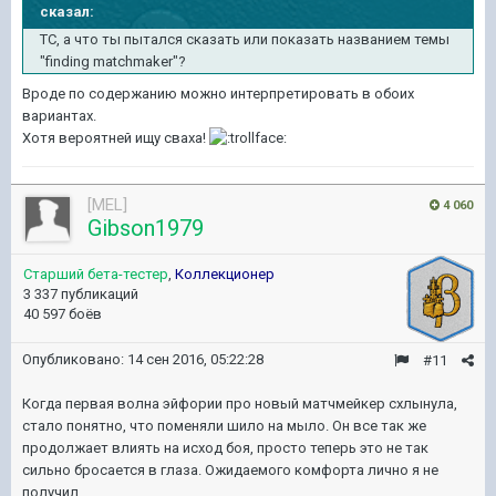
сказал:
ТС, а что ты пытался сказать или показать названием темы
"finding matchmaker"?
Вроде по содержанию можно интерпретировать в обоих
вариантах.
Хотя вероятней ищу сваха!
[MEL]
4 060
Gibson1979
Старший бета-тестер
,
Коллекционер
3 337 публикаций
40 597 боёв
Опубликовано:
14 сен 2016, 05:22:28
#11
Когда первая волна эйфории про новый матчмейкер схлынула,
стало понятно, что поменяли шило на мыло. Он все так же
продолжает влиять на исход боя, просто теперь это не так
сильно бросается в глаза. Ожидаемого комфорта лично я не
получил.