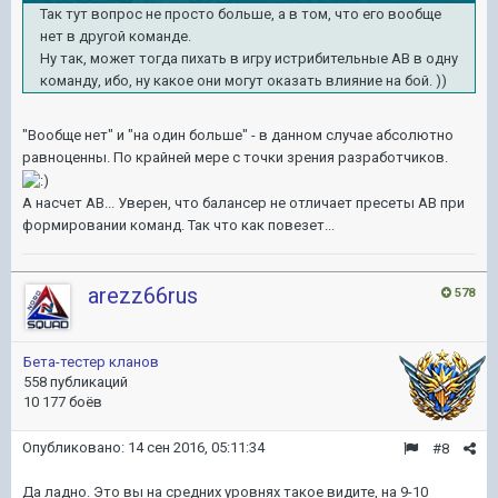
Так тут вопрос не просто больше, а в том, что его вообще
нет в другой команде.
Ну так, может тогда пихать в игру истрибительные АВ в одну
команду, ибо, ну какое они могут оказать влияние на бой. ))
"Вообще нет" и "на один больше" - в данном случае абсолютно
равноценны. По крайней мере с точки зрения разработчиков.
А насчет АВ... Уверен, что балансер не отличает пресеты АВ при
формировании команд. Так что как повезет...
arezz66rus
578
Бета-тестер кланов
558 публикаций
10 177 боёв
Опубликовано:
14 сен 2016, 05:11:34
#8
Да ладно. Это вы на средних уровнях такое видите, на 9-10