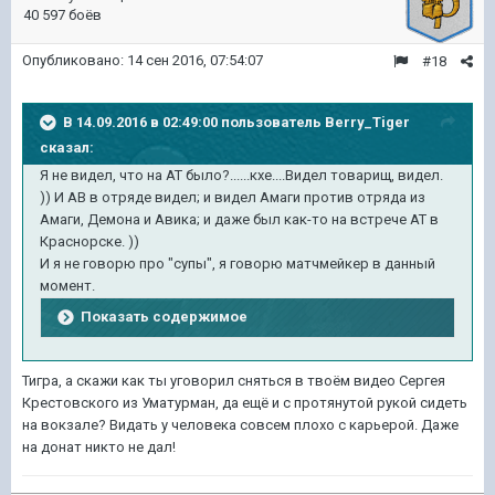
40 597 боёв
Опубликовано:
14 сен 2016, 07:54:07
#18
В 14.09.2016 в 02:49:00 пользователь Berry_Tiger
сказал:
Я не видел, что на АТ было?......кхе....Видел товарищ, видел.
)) И АВ в отряде видел; и видел Амаги против отряда из
Амаги, Демона и Авика; и даже был как-то на встрече АТ в
Краснорске. ))
И я не говорю про "супы", я говорю матчмейкер в данный
момент.
Показать содержимое
Тигра, а скажи как ты уговорил сняться в твоём видео Сергея
Крестовского из Уматурман, да ещё и с протянутой рукой сидеть
на вокзале? Видать у человека совсем плохо с карьерой. Даже
на донат никто не дал!