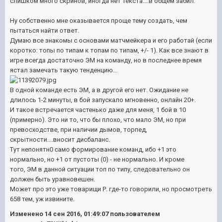
слишком много скринов, иногда нет текста....в общем забил.
Ну собственно мне оказывается проще тему создать, чем
пытаться найти ответ.
Думаю все знакомы с основами матчмейкера и его работай (если
коротко: топы по типам к топам по типам, +/- 1). Как все знают в
игре всегда достаточно ЭМ на команду, но в последнее время
ястал замечать такую тенденцию...
В одной команде есть ЭМ, а в другой его нет. Ожидание не
длилось 1-2 минуты, в бой запускало мгновенно, онлайн 20+.
И такое встречается частенько даже для меня, 1 бой в 10
(примерно). Это ни то, что бы плохо, что мало ЭМ, но при
превосходстве, при наличии дымов, торпед,
скрытности....вносит дисбаланс.
Тут непонятн0 само формирование команд, ибо +1 это
нормально, но +1 от пустоты (0) - не нормально. И кроме
того, ЭМ в данной ситуации топ по типу, следовательно он
должен быть уравновешен.
Может про это уже товарищи Р. где-то говорили, но просмотреть
658 тем, уж извините.
Изменено
14 сен 2016, 01:49:07
пользователем