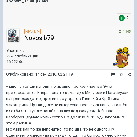
anonym_Jn78UjIkInk1
2
[RPZDN]
4 145
Novosib79
Участник
7 647 публикаций
16 222 боя
Опубликовано:
14 сен 2016, 02:21:19
#2
+ мне то же как непонятно именно про количество Эм в
превосходстве. Вчера попал в команду с Миником и Погремухой
на превосходство, против нас у врагов Гневный и Кр 5 типа
законтрили. Ну так даже не интересно, все точки наши, кто шёл
их отбивать тут же погибал на них под фокусом. А бывает
наоборот. Думаю количество Эм должно быть одинаковым в
этом режиме.
И с Авиками то же непонятно, то по два, то не одного. Ну
сделайте по одному на команду тогда, что бы постоянно с ними