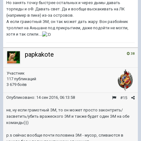
Но занять точку быстрее остальных и через дымы давать
торпеды и оФ. Давать свет. Да и вообще выскакивать на ЛК
(например в пике) из-за островов.
А если грамотный ЭМ, он так может дать жару. Вон разбойник
троллил на Аньшане под прикрытием, даже подойти не могли,
хотя и так слили....
papkakote
38
Участник
117 публикаций
3 679 боёв
Опубликовано:
14 сен 2016, 06:13:58
#15
не, ну если грамотный ЭМ, то он может просто законтрить/
засветить/убить вражеского ЭМ и также будет один ЭМ на обе
команды)))
p.s сейчас вообще почти половина ЭМ - мусор, сливаются в