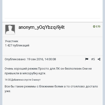
anonym_yOqYbzqi9j4t
570
Участник
1 427 публикаций
Опубликовано:
19 сен 2016, 14:00:08
#5
Очень хороший режим.Просто для ЛК он бесполезен.Они не
привыкли в мясорубку идти.
14:00 Добавлено спустя 0 минут
Все бы такие режимы с ближними боями а то стоялово достало
уже.