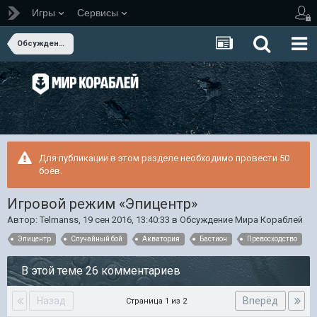
Игры
Сервисы
Обсуждение Мира Кораблей
Для публикации в этом разделе необходимо провести 50
боёв.
Игровой режим «Эпицентр»
Автор:
Telmanss
,
19 сен 2016, 13:40:33
в
Обсуждение Мира Кораблей
Эпицентр
Случайный бой
Акватория
Бастион
Превосходство
В этой теме 26 комментариев
Назад
Вперёд
Страница 1 из 2