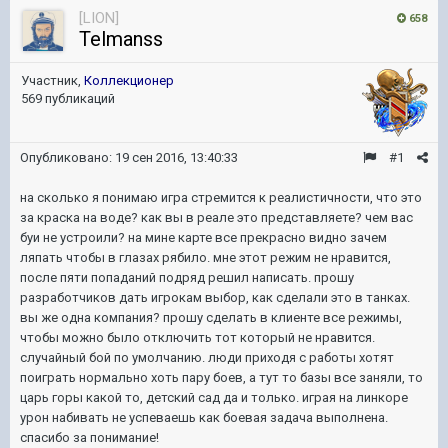
[LION]
658
Telmanss
Участник,
Коллекционер
569 публикаций
Опубликовано:
19 сен 2016, 13:40:33
#1
на сколько я понимаю игра стремится к реалистичности, что это
за краска на воде? как вы в реале это представляете? чем вас
буи не устроили? на мине карте все прекрасно видно зачем
ляпать чтобы в глазах рябило. мне этот режим не нравится,
после пяти попаданий подряд решил написать. прошу
разработчиков дать игрокам выбор, как сделали это в танках.
вы же одна компания? прошу сделать в клиенте все режимы,
чтобы можно было отключить тот который не нравится.
случайный бой по умолчанию. люди приходя с работы хотят
поиграть нормально хоть пару боев, а тут то базы все заняли, то
царь горы какой то, детский сад да и только. играя на линкоре
урон набивать не успеваешь как боевая задача выполнена.
спасибо за понимание!