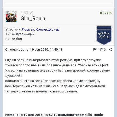
[LST-V]
57 205
Glin_Ronin
Участник,
Лоцман
,
Коллекционер
17 149 публикаций
24 184 боя
Опубликовано:
19 сен 2016, 14:49:41
#16
Еще ни разу не выигрывал в этом режиме, при его загрузке
хочется просто выйти из боя плюнув на все. Уберите его нафиг!
Уж если на то пошло акватория была интересней, короче режим
дурацкий !
попадал в него на всех классах кораблей кроме авиков, ну
неинтересен он хоть на изнанку вывернись да и смкомандами
тотально не везет почему то в этом режиме.
Изменено
19 сен 2016, 14:52:12
пользователем Glin_Ronin