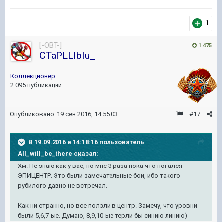
1
[-OBT-]
1 475
CTaPLLIbIu_
Коллекционер
2 095 публикаций
Опубликовано:
19 сен 2016, 14:55:03
#17
В 19.09.2016 в 14:18:16 пользователь
All_will_be_there сказал:
Хм. Не знаю как у вас, но мне 3 раза пока что попался
ЭПИЦЕНТР. Это были замечательные бои, ибо такого
рубилого давно не встречал.
Как ни странно, но все ползли в центр. Замечу, что уровни
были 5,6,7-ые. Думаю, 8,9,10-ые терли бы синию линию)