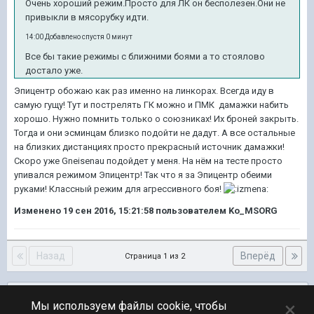
Очень хороший режим.Просто для ЛК он бесполезен.Они не
привыкли в мясорубку идти.
14:00 Добавлено спустя 0 минут
Все бы такие режимы с ближними боями а то стоялово
достало уже.
Эпицентр обожаю как раз именно на линкорах. Всегда иду в
самую гущу! Тут и пострелять ГК можно и ПМК дамажки набить
хорошо. Нужно помнить только о союзниках! Их броней закрыть.
Тогда и они эсминцам близко подойти не дадут. А все остальные
на близких дистанциях просто прекрасный источник дамажки!
Скоро уже Gneisenau подойдет у меня. На нём на тесте просто
упивался режимом Эпицентр! Так что я за Эпицентр обеими
руками! Классный режим для агрессивного боя!
Изменено
19 сен 2016, 15:21:58
пользователем Ko_MSORG
Назад
Вперёд
Страница 1 из 2
Подписчики
0
×
Мы используем файлы cookie, чтобы