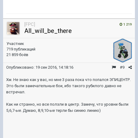
[FPC]
1 219
All_will_be_there
Участник
719 публикаций
21 859 боёв
Опубликовано:
19 сен 2016, 14:18:16
#9
Хм. Не знаю как у вас, но мне 3 раза пока что попался ЭПИЦЕНТР.
Это были замечательные бои, ибо такого рубилого давно не
встречал.
Как ни странно, но все ползли в центр. Замечу, что уровни были
5,6,7-ые. Думаю, 8,9,10-ые терли бы синию линию)