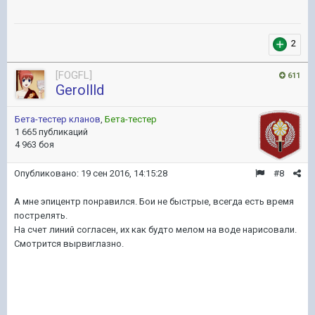
2
[FOGFL]
611
Gerollld
Бета-тестер кланов
,
Бета-тестер
1 665 публикаций
4 963 боя
Опубликовано:
19 сен 2016, 14:15:28
#8
А мне эпицентр понравился. Бои не быстрые, всегда есть время
пострелять.
На счет линий согласен, их как будто мелом на воде нарисовали.
Смотрится вырвиглазно.