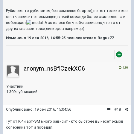
Рубилово то рубиловом,без сомненья бодрое),но вот только все
опять зависит от эсминцев,в чьей команде более скиловые та и
побеждает
.А хотелось бы чтобы зависело,что то от
других классов тоже,линкоров например)
Изменено
19 сен 2016, 14:55:25
пользователем Baguk77
1
anonym_nsBflCzekXO6
429
Участник
1 309 публикаций
Опубликовано:
19 сен 2016, 15:04:56
#18
Тут от КР и арт-ЭМ много зависит - кто быстрее вынесет эсмов
соперника тот и победил.