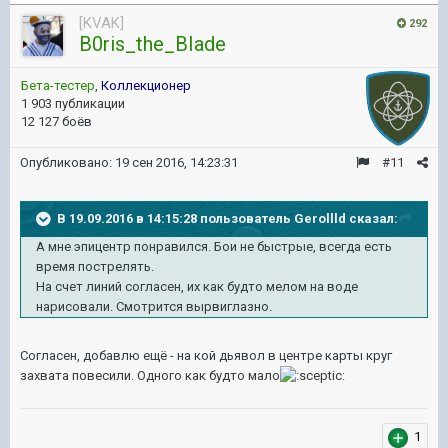
[KVAK]
292
B0ris_the_BIade
Бета-тестер
,
Коллекционер
1 903 публикации
12 127 боёв
Опубликовано:
19 сен 2016, 14:23:31
#11
В 19.09.2016 в 14:15:28 пользователь Gerollld сказал:
А мне эпицентр понравился. Бои не быстрые, всегда есть
время пострелять.
На счет линий согласен, их как будто мелом на воде
нарисовали. Смотрится вырвиглазно.
Согласен, добавлю ещё - на кой дьявол в центре карты круг
захвата повесили. Одного как будто мало
1