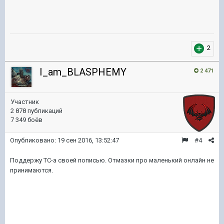
2
I_am_BLASPHEMY
2 471
Участник
2 878 публикаций
7 349 боёв
Опубликовано:
19 сен 2016, 13:52:47
#4
Поддержу ТС-а своей пописью. Отмазки про маленький онлайн не
принимаются.