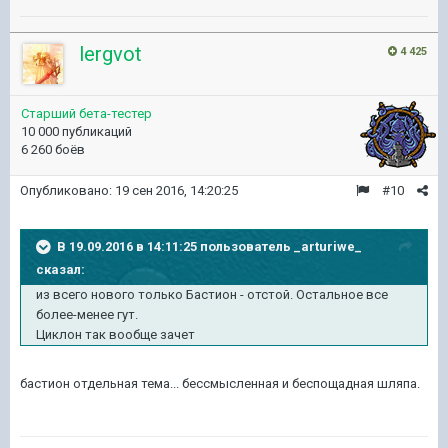
lergvot
4 425
Старший бета-тестер
10 000 публикаций
6 260 боёв
Опубликовано:
19 сен 2016, 14:20:25
#10
В 19.09.2016 в 14:11:25 пользователь _arturiwe_
сказал:
из всего нового только Бастион - отстой. Остальное все
более-менее гут.
Циклон так вообще зачет
бастион отдельная тема... бессмысленная и беспощадная шляпа.