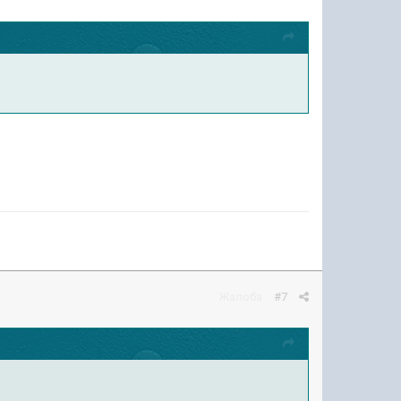
Жалоба
#7