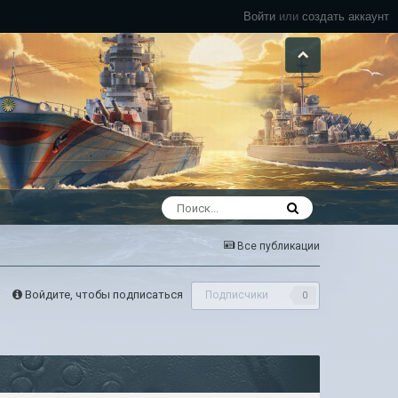
Войти
или
создать аккаунт
Все публикации
Войдите, чтобы подписаться
Подписчики
0