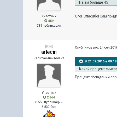
На эм больше 45
Участник
Ого! Спасибо! Сам при
459
531 публикация
[KM]
Опубликовано:
24 сен 2016
arlecin
Капитан-лейтенант
В 24.09.2016 в 09:
Какой процент счита
Процент попаданий опред
Участник
2 864
6 669 публикаций
6 532 боя