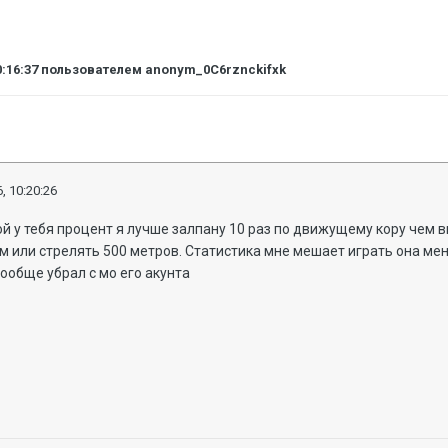
0:16:37
пользователем anonym_0C6rznckifxk
, 10:20:26
кой у тебя процент я лучше залпану 10 раз по движущему кору чем 
м или стрелять 500 метров. Статистика мне мешает играть она ме
вообще убрал с мо его акунта