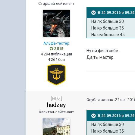
Старший лейтенант
В 24.09.2016 в 09:
На лк больше 30
На кр больше 35
На эм больше 45
Альфа-тестер
2 515
Ну ни фига себе.
4 294 публикации
Да ты мастер.
4 264 боя
[HDZ]
Опубликовано:
24 сен 2016
hadzey
Капитан-лейтенант
В 24.09.2016 в 09:
На лк больше 30
На кр больше 35