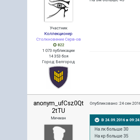
Участник
Коллекционер
Столкновение Серв-ов
822
1 073 публикации
14 353 боя
Город
:
Белгород
anonym_ufCsz0Qt
Опубликовано:
24 сен 2016
2tTU
Мичман
В 24.09.2016 в 09:
На лк больше 30
На кр больше 35