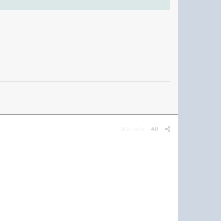
Жалоба
#8