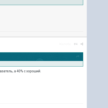
Жалоба
#4
азатель, а 40% с хороший.