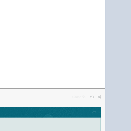
Жалоба
#3