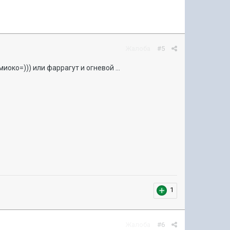
Жалоба
#5
око=))) или фаррагут и огневой ...
1
Жалоба
#6