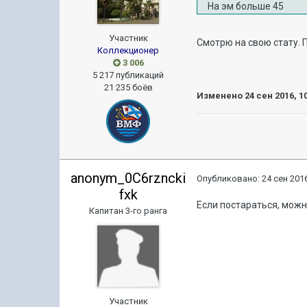
На эм больше 45
Участник
Смотрю на свою стату. 
Коллекционер
3 006
5 217 публикаций
21 235 боёв
Изменено
24 сен 2016, 1
anonym_0C6rzncki
Опубликовано:
24 сен 2016
fxk
Если постараться, можн
Капитан 3-го ранга
Участник