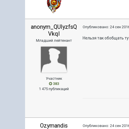
anonym_QUIyzfsQ
Опубликовано:
24 сен 2016
VkqI
Нельзя так обобщать тут
Младший лейтенант
Участник
383
1 475 публикаций
Ozymandis
Опубликовано:
24 сен 2016