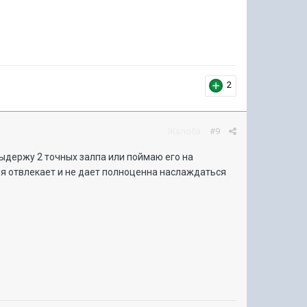
2
Жалоба
#9
выдержу 2 точных залпа или поймаю его на
ня отвлекает и не дает полноценна наслаждаться