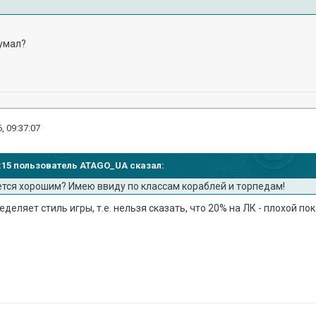
думал?
, 09:37:07
18:15 пользователь ATAGO_UA сказал:
ется хорошим? Имею ввиду по классам кораблей и торпедам!
еляет стиль игры, т.е. нельзя сказать, что 20% на ЛК - плохой пок