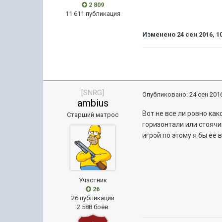
2 809
11 611 публикация
Изменено
24 сен 2016, 1
[SNRG]
Опубликовано:
24 сен 2016
ambius
Вот не все ли ровно ка
Старший матрос
горизонтали или стоячи
игрой по этому я бы ее 
Участник
26
26 публикаций
2 588 боёв