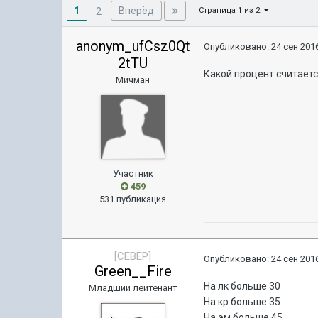
1
Вперёд
2
Страница 1 из 2
anonym_ufCsz0Qt
Опубликовано:
24 сен 2016
2tTU
Какой процент считает
Мичман
Участник
459
531 публикация
[CEBEP]
Опубликовано:
24 сен 2016
Green__Fire
На лк больше 30
Младший лейтенант
На кр больше 35
На эм больше 45