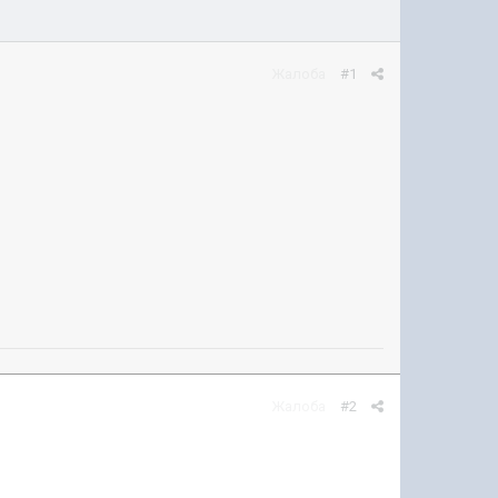
Жалоба
#1
Жалоба
#2