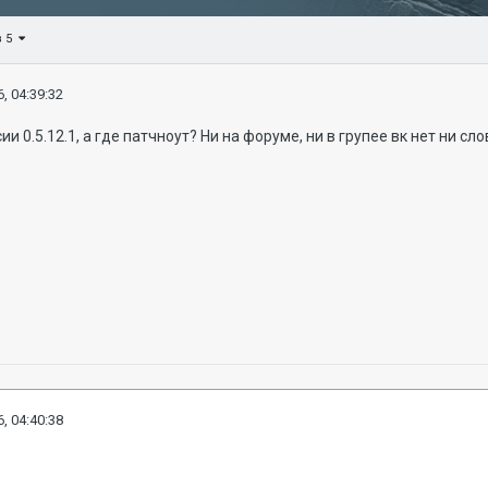
з 5
, 04:39:32
 0.5.12.1, а где патчноут? Ни на форуме, ни в групее вк нет ни сл
, 04:40:38