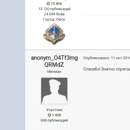
10 856
13 130 публикаций
24 699 боёв
Город
:
Омск
anonym_O4Tf3mg
Опубликовано:
11 окт 2016
QRMdZ
Спасибо! Знатно спрятал
Мичман
Участник
1 400
696 публикаций