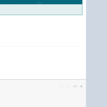
Жалоба
#9