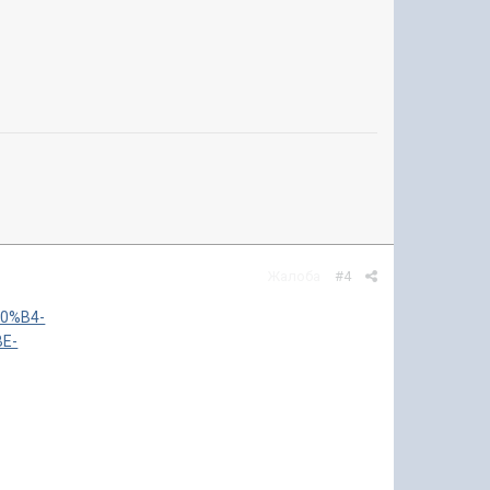
Жалоба
#4
D0%B4-
E-