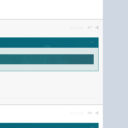
Жалоба
#7
Жалоба
#8