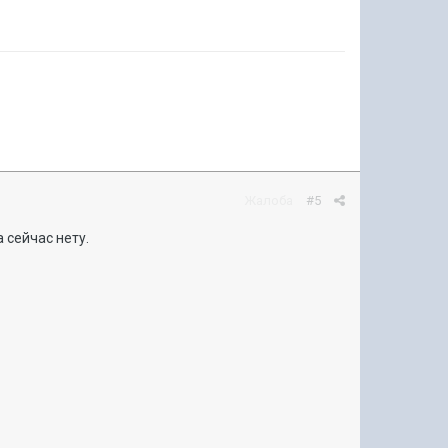
Жалоба
#5
 сейчас нету.