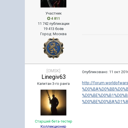
Участник
4 811
11 742 публикации
19 413 боёв
Город
:
Москва
[OMSK]
Опубликовано:
11 окт 2016
Linegiv63
http://forum.worldofw
Капитан 3-го ранга
%D0%BA%D0%BB%D0%B
%D0%BE%D0%B1%D0%B
%D0%BE%D0%BA%D1%8
Старший бета-тестер
Коллекционер