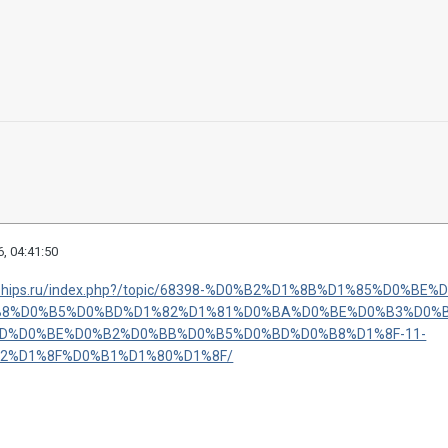
, 04:41:50
arships.ru/index.php?/topic/68398-%D0%B2%D1%8B%D1%85%D0%BE%
8%D0%B5%D0%BD%D1%82%D1%81%D0%BA%D0%BE%D0%B3%D0%B
D%D0%BE%D0%B2%D0%BB%D0%B5%D0%BD%D0%B8%D1%8F-11-
2%D1%8F%D0%B1%D1%80%D1%8F/