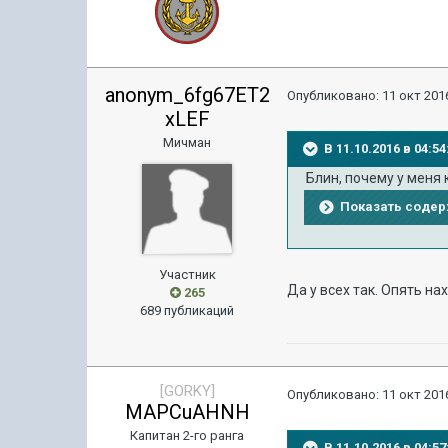
anonym_6fg67ET2
Опубликовано:
11 окт 2016
xLEF
Мичман
В 11.10.2016 в 04
Блин, почему у меня 
Показать соде
Участник
Да у всех так. Опять н
265
689 публикаций
[GORKY]
Опубликовано:
11 окт 2016
MAPCuAHNH
Капитан 2-го ранга
В 11.10.2016 в 04: