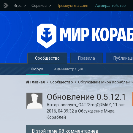
Игры
Сервисы
Премиум магазин
Адмиралтейство
Сообщество
Правила
Публикац
Форум
Администрация
Главная
Сообщество
Обсуждение Мира Кораблей
Обновление 0.5.12.1
Автор:
anonym_O4Tf3mgQRMdZ
,
11 окт
2016, 04:39:32
в
Обсуждение Мира
Кораблей
В этой теме 98 комментариев