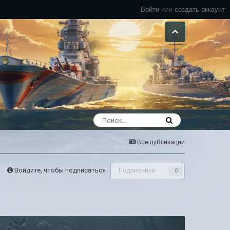
Войти
или
создать аккаунт
Все публикации
Войдите, чтобы подписаться
Подписчики
0