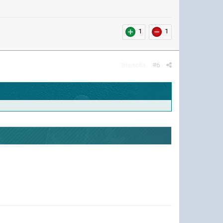
1
1
Жалоба
#6