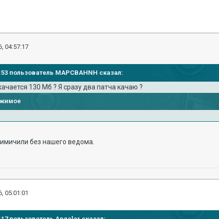
, 04:57:17
:54:53 пользователь MAPCBAHNH сказал:
качается 130 Мб ? Я сразу два патча качаю ?
ржимое
ахимичили без нашего ведома.
, 05:01:01
57:17 пользователь Angalar сказал: