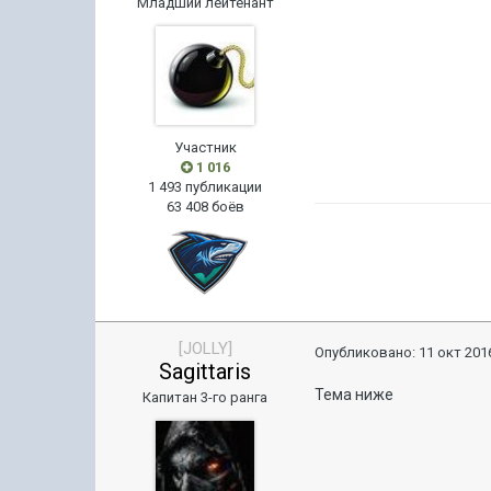
Младший лейтенант
Участник
1 016
1 493 публикации
63 408 боёв
[JOLLY]
Опубликовано:
11 окт 2016
Sagittaris
Тема ниже
Капитан 3-го ранга