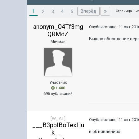
1
Вперёд
2
3
4
5
Страница 1 и
anonym_O4Tf3mg
Опубликовано:
11 окт 2016
QRMdZ
Вышло обновление версии
Мичман
Участник
1 400
696 публикаций
[W_AT]
Опубликовано:
11 окт 2016
___B3pbIBoTexHu
k___
в объявлениях