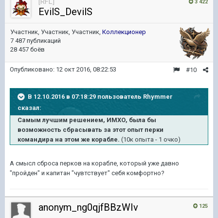
[RFL]
3 422
EvilS_DevilS
Участник, Участник, Участник,
Коллекционер
7 487 публикаций
28 457 боёв
Опубликовано:
12 окт 2016, 08:22:53
#10
В 12.10.2016 в 07:18:29 пользователь Rhymmer
сказал:
Самым лучшим решением, ИМХО, была бы
возможность сбрасывать за этот опыт перки
командира на этом же корабле.
(10к опыта - 1 очко)
А смысл сброса перков на корабле, который уже давно
"пройден" и капитан "чувтствует" себя комфортно?
anonym_ng0qjfBBzWIv
125