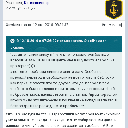
Участник,
Коллекционер
2 278 публикаций
Опубликовано:
12 окт 2016, 08:31:37
#12
В 12.10.2016 в 07:36:29 пользователь SteelKazakh
сказал:
"зайдите на мой аккаунт"- это мне понравилось больше
всего!!!! Я ВАМ НЕ ВЕРЮ!!!! дайте мне вашу почту и пароль- я
проверю!!!))))
а по теме- проблема лишнего опыта есть! Особенно на
премах!!!! перевод в свободный- не все готовы в бабло, но
как вариант ввести что то другое- это да. вопрос в том
чтобы это было полезно всем- и компании и игрокам. Чтобы
не бросал народ дальше играть на элитном /прем корабле и
игроку было это интересно и компания не вкладывала это в
безвозвратные расходы! это проблема!!!!
Хихи, а у Вас губа не ***... Разработчики могут проверить сколько
у меня опыта не заходя на аккаунт и я не собираюсь им давать
данные по мылу/паролю это и так хранится в их базе... А Вам