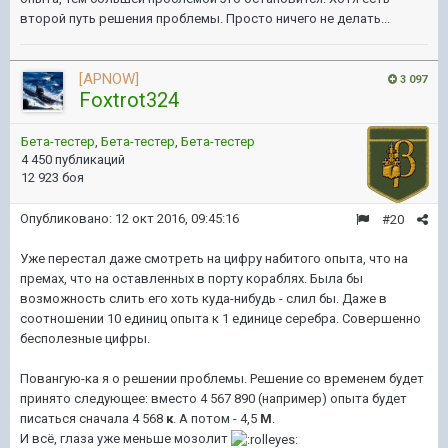
второй путь решения проблемы. Просто ничего не делать...
[APNOW]
3 097
Foxtrot324
Бета-тестер
,
Бета-тестер
,
Бета-тестер
4 450 публикаций
12 923 боя
Опубликовано:
12 окт 2016, 09:45:16
#20
Уже перестал даже смотреть на цифру набитого опыта, что на
премах, что на оставленных в порту кораблях. Была бы
возможность слить его хоть куда-нибудь - слил бы. Даже в
соотношении 10 единиц опыта к 1 единице серебра. Совершенно
бесполезные цифры.
Повангую-ка я о решении проблемы. Решение со временем будет
принято следующее: вместо 4 567 890 (например) опыта будет
писаться сначала 4 568
к
. А потом - 4,5
М
.
И всё, глаза уже меньше мозолит