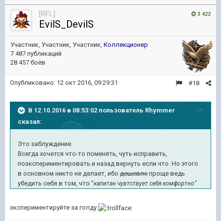
[RFL]
3 422
EvilS_DevilS
Участник, Участник, Участник,
Коллекционер
7 487 публикаций
28 457 боёв
Опубликовано:
12 окт 2016, 09:29:31
#18
В 12.10.2016 в 08:53:02 пользователь Rhymmer
сказал:
Это заблуждение.
Всегда хочется что-то поменять, чуть исправить,
поэкспериментировать и назад вернуть если что. Но этого
в основном никто не делает, ибо
дешевле
проще ведь
убедить себя в том, что "
"
капитан чувтствует себя комфортно
экспериментируйте за голду