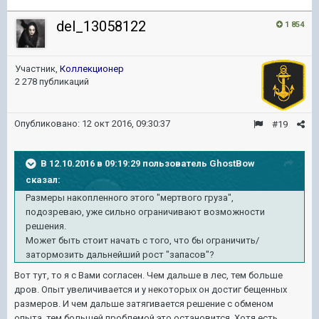
del_13058122
1 854
Участник,
Коллекционер
2 278 публикаций
Опубликовано:
12 окт 2016, 09:30:37
#19
В 12.10.2016 в 09:19:29 пользователь GhostBow
сказал:
Размеры накопленного этого "мертвого груза",
подозреваю, уже сильно ограничивают возможности
решения.
Может быть стоит начать с того, что бы ограничить/
затормозить дальнейший рост "запасов"?
Вот тут, то я с Вами согласен. Чем дальше в лес, тем больше
дров. Опыт увеличивается и у некоторых он достиг бещенных
размеров. И чем дальше затягивается решение с обменом
опыта, тем большей проблемой это остановится. Хотя есть