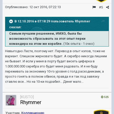
Опубликовано:
12 окт 2016, 07:22:13
#5
В 12.10.2016 в 07:18:29 пользователь Rhymmer
сказал:
Самым лучшим решением, ИМХО, была бы
возможность сбрасывать за этот опыт перки
командира на этом же корабле.
(10к опыта - 1 очко)
Невыгодно Лесте, поэтому нет. Перевод в опыт кэпов, тоже не
вариант. Слишком жирновато будет. А серебро никогда лишним
не бывает. И если у меня в порту будет висеть циферка в
1.000.000.000 серебра это будет меня радовать. И я не буду
переживать за экономику 10-го уровня с голд расходниками, а
просто гонять в полном обвесе, правда я и так под завязку
ставлю все... Но на 10-ки подзабил... Денег мало...
[KUSTO]
525
Rhymmer
Участник,
Коллекционер