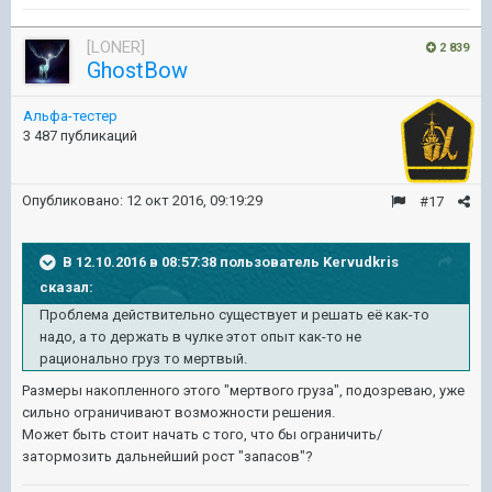
[LONER]
2 839
GhostBow
Альфа-тестер
3 487 публикаций
Опубликовано:
12 окт 2016, 09:19:29
#17
В 12.10.2016 в 08:57:38 пользователь Kervudkris
сказал:
Проблема действительно существует и решать её как-то
надо, а то держать в чулке этот опыт как-то не
рационально груз то мертвый.
Размеры накопленного этого "мертвого груза", подозреваю, уже
сильно ограничивают возможности решения.
Может быть стоит начать с того, что бы ограничить/
затормозить дальнейший рост "запасов"?