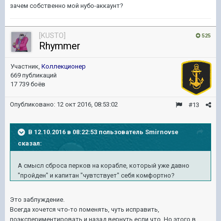
зачем собственно мой нубо-аккаунт?
[KUSTO]
525
Rhymmer
Участник,
Коллекционер
669 публикаций
17 739 боёв
Опубликовано:
12 окт 2016, 08:53:02
#13
В 12.10.2016 в 08:22:53 пользователь Smirnovse
сказал:
А смысл сброса перков на корабле, который уже давно
"пройден" и капитан "чувтствует" себя комфортно?
Это заблуждение.
Всегда хочется что-то поменять, чуть исправить,
поэкспериментировать и назад вернуть если что. Но этого в