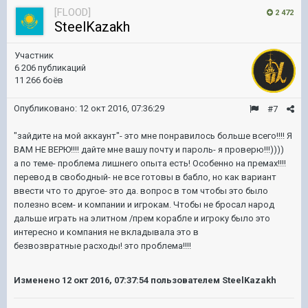
[FLOOD]
2 472
SteelKazakh
Участник
6 206 публикаций
11 266 боёв
Опубликовано:
12 окт 2016, 07:36:29
#7
"зайдите на мой аккаунт"- это мне понравилось больше всего!!!! Я
ВАМ НЕ ВЕРЮ!!!! дайте мне вашу почту и пароль- я проверю!!!))))
а по теме- проблема лишнего опыта есть! Особенно на премах!!!!
перевод в свободный- не все готовы в бабло, но как вариант
ввести что то другое- это да. вопрос в том чтобы это было
полезно всем- и компании и игрокам. Чтобы не бросал народ
дальше играть на элитном /прем корабле и игроку было это
интересно и компания не вкладывала это в
безвозвратные расходы! это проблема!!!!
Изменено
12 окт 2016, 07:37:54
пользователем SteelKazakh