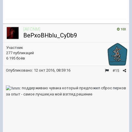
[AFCNM]
103
BePxoBHbIu_CyDb9
Участник
277 публикаций
6 195 боёв
Опубликовано:
12 окт 2016, 08:59:16
#15
поддерживаю чувака который предложил сброс перков
за опыт - самое лучшее,на мой взгляд решение