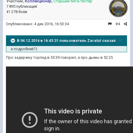
Участник,
Коллекционер
,
Старший бета-тестер
7 895 публикаций
41 278 боёв
Опубликовано:
4 дек 2016, 16:53:34
#4
В 04.12.2016 в 16:43:31 пользователь ZaratuI сказал:
а подробней?)
Про задержку торпед в 55:39 говорил, а про дымы в 52:25