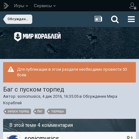
Игры
Сервисы
Обсуждение Мира Кораблей
Для публикации в этом разделе необходимо провести 50
боёв.
Баг с пуском торпед
Автор:
sonicmusics
,
4 дек 2016, 16:35:05
в
Обсуждение Мира
Кораблей
запуск торпед
баг
торпеды
В этой теме 4 комментария
sonicmusics
6