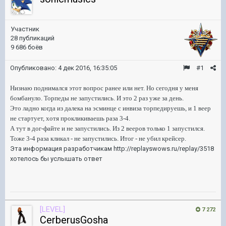
Участник
28 публикаций
9 686 боёв
Опубликовано:
4 дек 2016, 16:35:05
#1
Низнаю поднимался этот вопрос ранее или нет. Но сегодня у меня
бомбануло. Торпеды не запустились. И это 2 раз уже за день.
Это ладно когда из далека на эсминце с инвиза торпедируешь, и 1 веер
не стартует, хотя прокликиваешь раза 3-4.
А тут в дог-файте и не запустились. Из 2 вееров только 1 запустился.
Тоже 3-4 раза кликал - не запустились. Итог - не убил крейсер.
Эта информация разработчикам http://replayswows.ru/replay/3518
хотелось бы услышать ответ
[LEVEL]
7 272
CerberusGosha