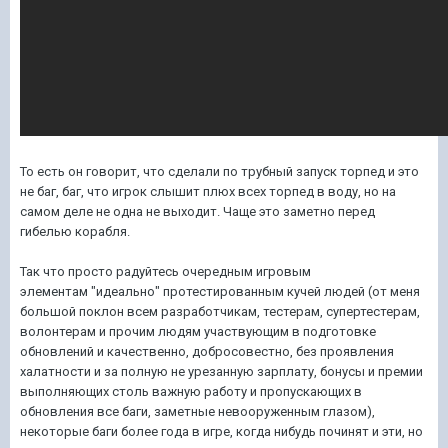
То есть он говорит, что сделали по трубный запуск торпед и это
не баг, баг, что игрок слышит плюх всех торпед в воду, но на
самом деле не одна не выходит. Чаще это заметно перед
гибелью корабля.
Так что просто радуйтесь очередным игровым
элементам "идеально" протестированным кучей людей (от меня
большой поклон всем разработчикам, тестерам, супертестерам,
волонтерам и прочим людям участвующим в подготовке
обновлений и качественно, добросовестно, без проявления
халатности и за полную не урезанную зарплату, бонусы и премии
выполняющих столь важную работу и пропускающих в
обновления все баги, заметные невооруженным глазом),
некоторые баги более года в игре, когда нибудь починят и эти, но