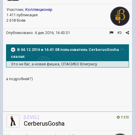
Участник,
Коллекционер
1 411 публикация
2 618 боёв
Опубликовано:
4 дек 2016, 16:43:31
#3
В 04.12.2016 в 16:41:08 пользователь CerberusGosha
сказал:
Это не баг, а новая фишка, СПАСИБО Влегрису.
а подробней?)
[LEVEL]
7 272
CerberusGosha