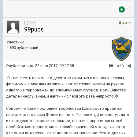
1
[QUIK]
4 317
99pups
Участник
4 890 публикаций
Опубликовано:
22 июн 2017, 09:27:38
#20
-В клипе есть несколько десятков скрытых отсылок к песням,
фильмам и эпизодам из жизни Цоя: от группы крови на рукаве
одного из персонажей до алюминиевых огурцов. Большинство
деталей неслучайны, и найти их с первого раза непросто.©
Совсем не ярый поклонник творчества Цоя,просто нравятся
несколько его песен (Кончится лето,
Печаль и тд)
не смог угадать
и с полдесятка скрытых посылов, но клип понравился своей
особой атмосферностью и спасибо нынешней молодёжи за то
что он им интересен - этот человек из такого далёкого для них