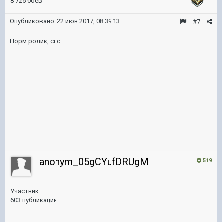
8 725 боёв
Опубликовано:
22 июн 2017, 08:39:13
#7
Норм ролик, спс.
anonym_05gCYufDRUgM
519
Участник
603 публикации