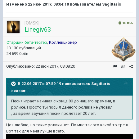
Изменено
22 июн 2017, 08:04:10
пользователем Sagittaris
[OMSK]
10 856
Linegiv63
Старший бета-тестер
,
Коллекционер
13 130 публикаций
24 699 боёв
Опубликовано:
22 июн 2017, 08:08:20
#5
В 22.06.2017 в 07:59:19 пользователь
Sagittaris
сказал:
Песня играет начиная с конца 80 до нашего времени, в
ролике. Просто ты посыл данного ролика не уловил
, за время звучания песни пролетает 20 лет.
Цоя люблю, но такие ролики нет. По мне так это какой то треш.
Вот так для меня лучше всего.