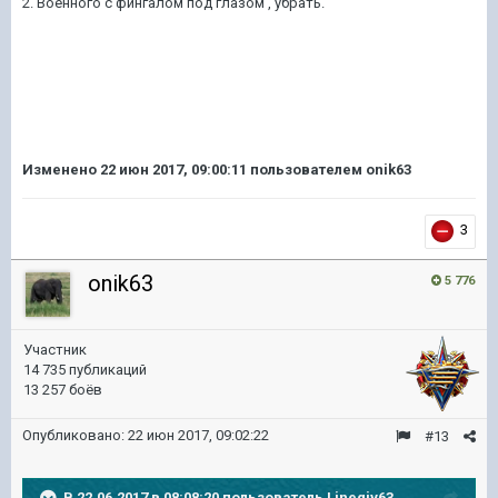
2. Военного с фингалом под глазом , убрать.
Изменено
22 июн 2017, 09:00:11
пользователем onik63
3
onik63
5 776
Участник
14 735 публикаций
13 257 боёв
Опубликовано:
22 июн 2017, 09:02:22
#13
В 22.06.2017 в 08:08:20 пользователь
Linegiv63