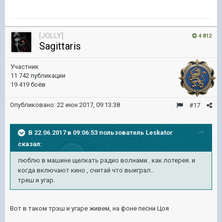
[JOLLY]
4 812
Sagittaris
Участник
11 742 публикации
19 419 боёв
Опубликовано:
22 июн 2017, 09:13:38
#17
В 22.06.2017 в 09:06:53 пользователь
Leskator
сказал:
люблю в машине щелкать радио волнами.. как лотерея. и
когда включают кино , считай что выиграл..
треш и угар.
Вот в таком трэш и угаре живем, на фоне песни Цоя