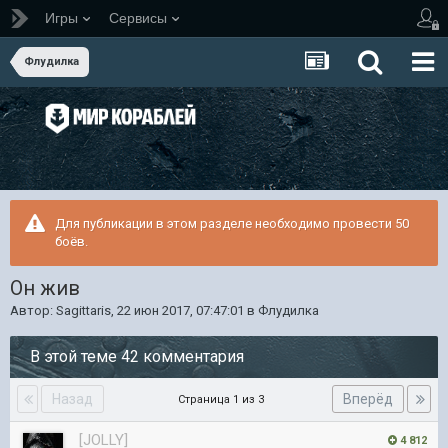
Игры
Сервисы
Флудилка
Для публикации в этом разделе необходимо провести 50
боёв.
Он жив
Автор:
Sagittaris
,
22 июн 2017, 07:47:01
в
Флудилка
В этой теме 42 комментария
Назад
Вперёд
Страница 1 из 3
[JOLLY]
4 812