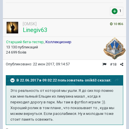
1
[OMSK]
10 856
Linegiv63
Старший бета-тестер
,
Коллекционер
13 130 публикаций
24 699 боёв
Опубликовано:
22 июн 2017, 09:14:57
#18
В 22.06.2017 в 09:02:22 пользователь
onik63
сказал:
Это реальность от которой мы ушли. Я до сих пор помню
как мне пьяный Ельцин из лимузина махал , когда я
переходил дорогу в парк. Мы там в футбол играли :)).
Хороший ролик в том плане , что показывает то , куда мы
можем вернуться. Если расслабимся. Ну и молодым тоже
стоит память освежить.