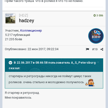
Прям такого треша что в ролике я что то не помню.
[HDZ]
3 006
hadzey
Участник,
Коллекционер
5 217 публикаций
21 235 боёв
Опубликовано:
22 июн 2017, 09:22:34
#19
В 22.06.2017 в 08:46:58 пользователь
A_S_Petersburg
сказал:
старперы и ретрограды никогда не поймут цимус таких
роликов. очень стильно и молодежно получилось.
Я старпер и ретроград.
Мне понравилось.