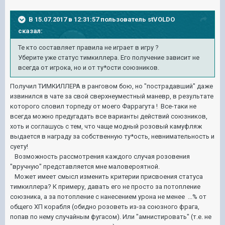
В 15.07.2017 в 12:31:57 пользователь
stVOLDO
сказал:
Те кто составляет правила не играет в игру ?
Уберите уже статус тимкиллера. Его получение зависит не
всегда от игрока, но и от ту*ости союзников.
Получил ТИМКИЛЛЕРА в ранговом бою, но "пострадавший" даже
извинился в чате за свой сверхнеуместный маневр, в результате
которого словил торпеду от моего Фаррагута ! Все-таки не
всегда можно предугадать все варианты действий союзников,
хоть и соглашусь с тем, что чаще модный розовый камуфляж
выдается в награду за собственную ту*ость, невнимательность и
суету!
Возможность рассмотрения каждого случая розовения
"вручную" представляется мне маловероятной.
Может имеет смысл изменить критерии присвоения статуса
тимкиллера? К примеру, давать его не просто за потопление
союзника, а за потопление с нанесением урона не менее ...% от
общего ХП корабля (обидно розоветь из-за союзного фрага,
попав по нему случайным фугасом). Или "амнистировать" (т.е. не