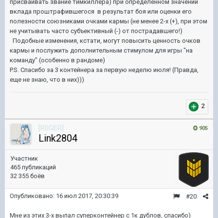
присваивать звание тимкиллера) при определенном значении
вклада проштрафившегося в результат боя или оценки его
полезности союзниками очками кармы (не менее 2-х (+), при этом
не учитывать часто субъективный (-) от пострадавшего!)
Подобные изменения, кстати, могут повысить ценность очков
кармы и послужить дополнительным стимулом для игры "на
команду" (особенно в рандоме)
P.S. Спасибо за 3 контейнера за первую неделю июля! (Правда,
еще не знаю, что в них)))
2
[R0GER]
905
Link2804
Участник
465 публикаций
32 355 боёв
Опубликовано:
16 июл 2017, 20:30:39
#20
Мне из этих 3-х выпал суперконтейнер с 1к дублов, спасибо)