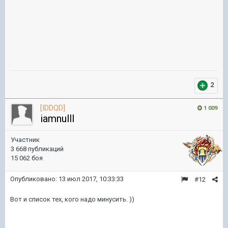
2
[IDDQD]
1 009
iamnulll
Участник
3 668 публикаций
15 062 боя
Опубликовано:
13 июл 2017, 10:33:33
#12
Вот и список тех, кого надо минусить. ))