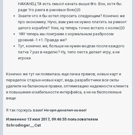
НАКАНЕЦ ТА есть смысл качать выше 8го. Вон, хотя бы
ради 1го ранга в раковых боях))0
Знаете что я бы хотел спросить следующим? Конечно же
про экономику. Нучо, вам уже не нужно платить за ремонт
целого корабля? Уххх, ну теперь точно встало с колен))0
YAY теперь мы поиграем с нормальным разбросом
уровней -1 +1. Правда же?
Тут, конечно же, больше не нужен модпак после каждого
патча 7 раз в неделю? Ну, типо леста делает игру, а не
игроки.
Конечно же тут не появилась еще пачка премов, новых карт и
переделок старых-новых карт, ведь разработчики все силы
уделили на балансные правки, оптимизацию надежности клиента
и повышение юзабельности интерфейса, а не на бесполезные
вещи.
Я так горжусь вами!
Не зря донатил за вас!
Изменено
13 июл 2017, 09:46:55
пользователем
Schrodinger__Cat