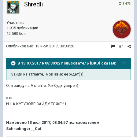
Shredli
1 475
Участник
1 935 публикаций
12 583 боя
Опубликовано:
13 июл 2017, 08:33:28
#4
В 13.07.2017 в 08:30:02 пользователь
lDKDl
сказал:
Зайди на атланте, мой авик ее ждет)))
О, я зайду на Атланте. Уж будь уверен)
з.ы.
И НА КУТУЗОВЕ ЗАЙДУ ТОЖЕ!!!1
Изменено
13 июл 2017, 08:34:57
пользователем
Schrodinger__Cat