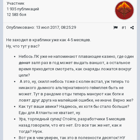
Участник
1 935 публикаций
12 583 боя
Опубликовано:
13 июл 2017, 08:25:29
#1
Не заходил в краблики уже как 4-5 месяцев.
Ну, что тут у вас?
Небось ЛК уже не напоминают плавающее казино, где один
донат
залп раз в год может выдать ваншот, а остальное
время приходится смотреть, как снаряды ложатся вокруг
цели?
А это, ну, скилл небось тоже с колен встал, уж теперь то
никакого дымного альтернативного геймплея быть не
может. Тут в рандоме отцы теперь мансуют как боги и
ловят друг друга на малейшей ошибке, не иначе. Верно же?
Как тут ваши авики? Надеюсь, их хотя бы стало больше?
Еды для Атланты не хватает, ну.
Ура, торпедный супец! Стойте, разработчики 5 месяцев
назад говорили, что его нет. Его все так же нет, как и
тогда? Нуок.
Вот уж в чем уверен, так это в полезности десяток! НУ