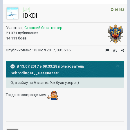
[JP]
16 152
lDKDl
Участник,
Старший бета-тестер
21 371 публикация
14 111 боёв
Опубликовано:
13 июл 2017, 08:36:16
#5
В 13.07.2017 в 08:33:28 пользователь
Schrodinger__Cat
сказал:
О, я зайду на Атланте. Уж будь уверен)
Тогда с возвращением