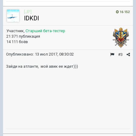
[JP]
16 152
lDKDl
Участник,
Старший бета-тестер
21 371 публикация
14 111 боёв
Опубликовано:
13 июл 2017, 08:30:02
#3
Зайди на атланте, мой авик ее ждет)))