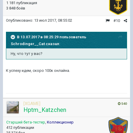
1 181 публикация
3 848 боёв
Опубликовано:
13 июл 2017, 08:55:02
#10
В 13.07.2017 в 08:25:29 пользователь
Schrodinger__Cat
сказал:
Ну, что тут у вас?
К успеху идем, скоро 100к онлайна.
[XGAME]
540
Hptm_Katzchen
Старший бета-тестер
,
Коллекционер
412 публикации
25 374 боя