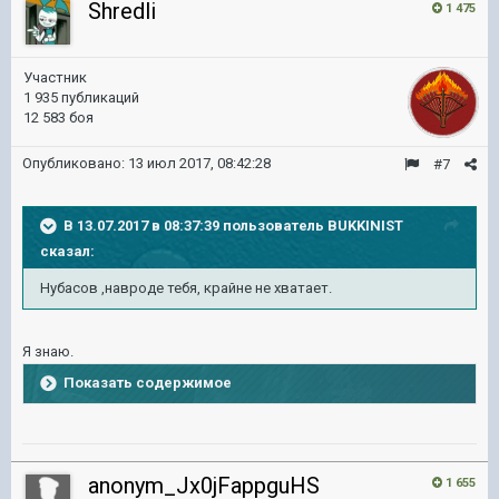
Shredli
1 475
Участник
1 935 публикаций
12 583 боя
Опубликовано:
13 июл 2017, 08:42:28
#7
В 13.07.2017 в 08:37:39 пользователь
BUKKINIST
сказал:
Нубасов ,навроде тебя, крайне не хватает.
Я знаю.
Показать содержимое
anonym_Jx0jFappguHS
1 655