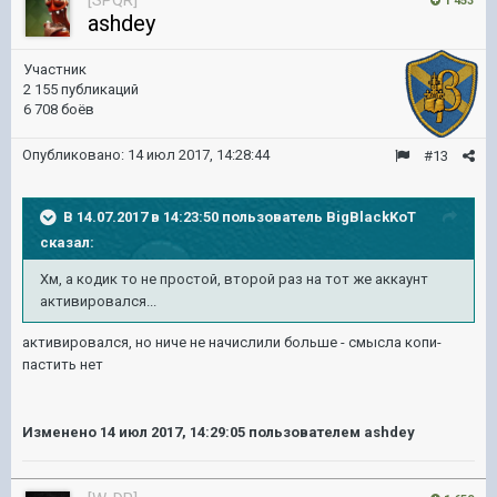
[SPQR]
1 453
ashdey
Участник
2 155 публикаций
6 708 боёв
Опубликовано:
14 июл 2017, 14:28:44
#13
В 14.07.2017 в 14:23:50 пользователь
BigBlackKoT
сказал:
Хм, а кодик то не простой, второй раз на тот же аккаунт
активировался...
активировался, но ниче не начислили больше - смысла копи-
пастить нет
Изменено
14 июл 2017, 14:29:05
пользователем ashdey