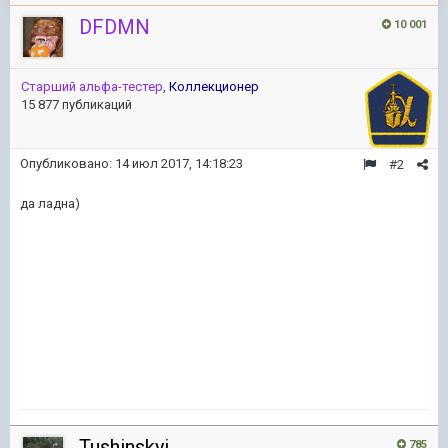
DFDMN
10 001
Старший альфа-тестер
,
Коллекционер
15 877 публикаций
Опубликовано:
14 июл 2017, 14:18:23
#2
да ладна)
Tushinskyi
785