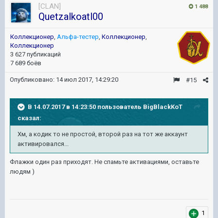
[CLAN]
1 488
Quetzalkoatl00
Коллекционер
,
Альфа-тестер
,
Коллекционер
,
Коллекционер
3 627 публикаций
7 689 боёв
Опубликовано:
14 июл 2017, 14:29:20
#15
В 14.07.2017 в 14:23:50 пользователь
BigBlackKoT
сказал:
Хм, а кодик то не простой, второй раз на тот же аккаунт
активировался...
Флажки один раз приходят. Не спамьте активациями, оставьте
людям )
1