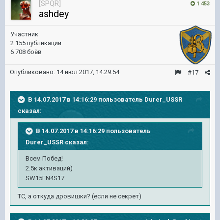
[SPQR]
1 453
ashdey
Участник
2 155 публикаций
6 708 боёв
Опубликовано:
14 июл 2017, 14:29:54
#17
В 14.07.2017 в 14:16:29 пользователь
Durer_USSR
сказал:
В 14.07.2017 в 14:16:29 пользователь
Durer_USSR
сказал:
Всем Побед!
2.5к активаций)
SW15FN4S17
ТС, а откуда дровишки? (если не секрет)