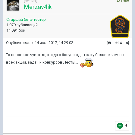
[W-DR]
1 659
Merzav4ik
Старший бета-тестер
1 979 публикаций
14 091 бой
Опубликовано:
14 июл 2017, 14:29:02
#14
То неловкое чувство, когда с бонус-кода толку больше, чем со
всех акций, задач и конкурсов Лесты...
4