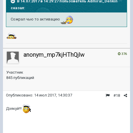
В 14.07.2017 в 14:29:27 пользователь
Admiral_Denkin
сказал:
Сожрал чью то активацию
anonym_mp7kjHThQjlw
376
Участник
845 публикаций
Опубликовано:
14 июл 2017, 14:30:37
#18
Дзякуй!!!