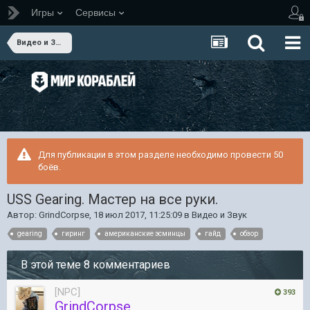
Игры
Сервисы
Видео и Звук
Для публикации в этом разделе необходимо провести 50
боёв.
USS Gearing. Мастер на все руки.
Автор:
GrindCorpse
,
18 июл 2017, 11:25:09
в
Видео и Звук
gearing
гиринг
американские эсминцы
гайд
обзор
В этой теме 8 комментариев
[NPC]
393
GrindCorpse