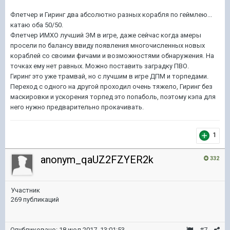
Флетчер и Гиринг два абсолютно разных корабля по геймлею...
катаю оба 50/50.
Флетчер ИМХО лучший ЭМ в игре, даже сейчас когда амеры
просели по балансу ввиду появления многочисленных новых
кораблей со своими фичами и возможностями обнаружения. На
точках ему нет равных. Можно поставить заградку ПВО.
Гиринг это уже трамвай, но с лучшим в игре ДПМ и торпедами.
Переход с одного на другой проходил очень тяжело, Гиринг без
маскировки и ускорения торпед это попаболь, поэтому кэпа для
него нужно предварительно прокачивать.
1
anonym_qaUZ2FZYER2k
332
Участник
269 публикаций
Опубликовано:
18 июл 2017, 13:01:53
#7