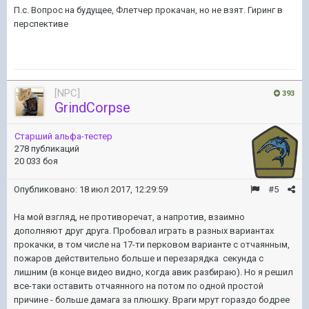
П.с. Вопрос на будущее, Флетчер прокачан, но не взят. Гиринг в
перспективе
[NPC]
393
GrindCorpse
Старший альфа-тестер
278 публикаций
20 033 боя
Опубликовано:
18 июл 2017, 12:29:59
#5
На мой взгляд, не противоречат, а напротив, взаимно
дополняют друг друга. Пробовал играть в разных вариантах
прокачки, в том числе на 17-ти перковом варианте с отчаянным,
пожаров действительно больше и перезарядка секунда с
лишним (в конце видео видно, когда авик разбираю). Но я решил
все-таки оставить отчаянного на потом по одной простой
причине - больше дамага за плюшку. Враги мрут гораздо бодрее