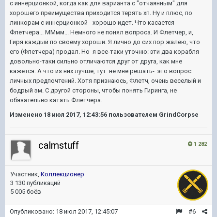
с иннерционкой, когда как для варианта с "отчаянным" для
хорошего преимущества приходится терять хп. Ну и плюс, по
линкорам с иннерционкой - хорошо идет. Что касается
Флетчера... ММмм... Немного не понял вопроса. И Флетчер, и,
Гиря каждый по своему хороши. Я лично до сих пор жалею, что
его (Флетчера) продал. Но я все-таки уточню: эти два корабля
довольно-таки сильно отличаются друг от друга, как мне
кажется. А что из них лучше, тут не мне решать- это вопрос
личных предпочтений. Хотя признаюсь, Флетч, очень веселый и
бодрый эм. С другой стороны, чтобы понять Гиринга, не
обязательно катать Флетчера.
Изменено
18 июл 2017, 12:43:56
пользователем GrindCorpse
calmstuff
1 282
Участник,
Коллекционер
3 130 публикаций
5 005 боёв
Опубликовано:
18 июл 2017, 12:45:07
#6