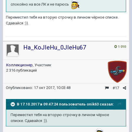
спокойно на все ЛК и не парюсь
Переместил тебя на вторую строчку в личном чёрное списке.
Сдавайся :)).
Ha_KoJIeHu_0JIeHu67
1 010
Коллекционер
, Участник
2 316 публикаций
Опубликовано:
17 окт 2017, 10:03:48
#17
В 17.10.2017 в 09:47:24 пользователь
onik63
сказал:
Переместил тебя на вторую строчку в личном чёрное
списке. Сдавайся :)).