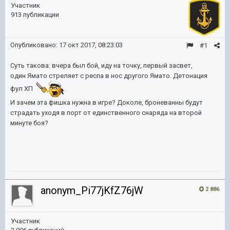
Участник
913 публикации
Опубликовано:
17 окт 2017, 08:23:03
#1
Суть такова: вчера был бой, иду на точку, первый засвет,
один Ямато стреляет с респа в нос другого Ямато. Детонация
фул ХП
.
И зачем эта фишка нужна в игре? Доколе, броневанны будут
страдать уходя в порт от единственного снаряда на второй
минуте боя?
anonym_Pi77jKfZ76jW
2 886
Участник