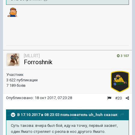
[MLLRT]
3 107
Forroshnik
Участник
3 622 публикации
7 189 боёв
Опубликовано:
18 окт 2017, 07:23:28
#20
В 17.10.2017 в 08:23:03 пользователь
uh_huh
сказал:
Суть такова: вчера был бой, иду на точку, первый засвет,
один Ямато стреляет с респа в нос другого Ямато.