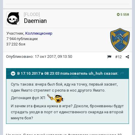
[FLOOD]
5 558
Daemian
Участник,
Коллекционер
7 944 публикации
37 232 боя
Опубликовано:
17 окт 2017, 09:13:50
#12
В 17.10.2017 в 08:23:03 пользователь
uh_huh
сказал:
Суть такова: вчера был бой, иду на точку, первый засвет,
один Ямато стреляет с респа в нос другого Ямато.
Детонация фул ХП
.
И зачем эта фишка нужна в игре? Доколе, броневанны будут
страдать уходя в порт от единственного снаряда на второй
минуте боя?