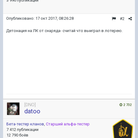
3 996 публикаций
Опубликовано:
17 окт 2017, 08:26:28
#2
Детонация на ЛК от снаряда- считай что выиграл в лотерею.
[DNO]
2 732
datoo
Бета-тестер кланов
,
Старший альфа-тестер
7 412 публикации
12 790 боёв