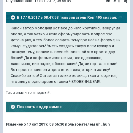
Опубликовано:
17 окт 2017, 08:55:49
#10
В 17.10.2017 в 08:47:58 пользователь
Rem495
сказал:
Какой автор молодец! Вот все до него крутились вокруг да
около, а так чётко и ясно сформулировать вопрос про
детонацию, а тем более создать тему про неё на форуме, ни
кому не удавалось! Уметь создать такую всем нужную и
важную тему, поразить всех её новизной это просто дар
божий! Да и по форме изложения, все сдержанно,
лаконично, выкладки, обоснования! Да, автор талантлив!
Вот просто пришел и просветил всех, открыл истину!
Спасибо автор! Остается только восхищаться и гордится,
что живу в одно время с таким ЧЕЛОВЕЧИЩЕМ!!!
Так и знал что я первый!
Показать содержимое
Изменено
17 окт 2017, 08:56:30
пользователем uh_huh