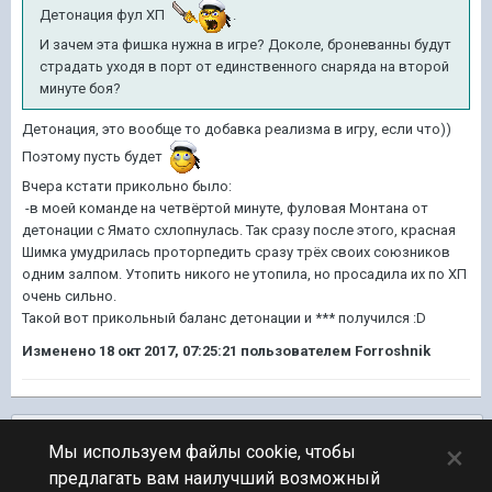
Детонация фул ХП
.
И зачем эта фишка нужна в игре? Доколе, броневанны будут
страдать уходя в порт от единственного снаряда на второй
минуте боя?
Детонация, это вообще то добавка реализма в игру, если что))
Поэтому пусть будет
Вчера кстати прикольно было:
-в моей команде на четвёртой минуте, фуловая Монтана от
детонации с Ямато схлопнулась. Так сразу после этого, красная
Шимка умудрилась проторпедить сразу трёх своих союзников
одним залпом. Утопить никого не утопила, но просадила их по ХП
очень сильно.
Такой вот прикольный баланс детонации и *** получился :D
Изменено
18 окт 2017, 07:25:21
пользователем Forroshnik
Подписчики
0
×
Мы используем файлы cookie, чтобы
предлагать вам наилучший возможный
ПЕРЕЙТИ К СПИСКУ ТЕМ