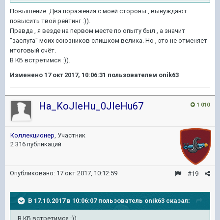
Повышение. Два поражения с моей стороны , вынуждают
повысить твой рейтинг :)).
Правда , я везде на первом месте по опыту был , а значит
"заслуга" моих союзников слишком велика. Но , это не отменяет
итоговый счёт.
В КБ встретимся :)).
Изменено
17 окт 2017, 10:06:31
пользователем onik63
Ha_KoJIeHu_0JIeHu67
1 010
Коллекционер
, Участник
2 316 публикаций
Опубликовано:
17 окт 2017, 10:12:59
#19
В 17.10.2017 в 10:06:07 пользователь
onik63
сказал:
В КБ встретимся :)).