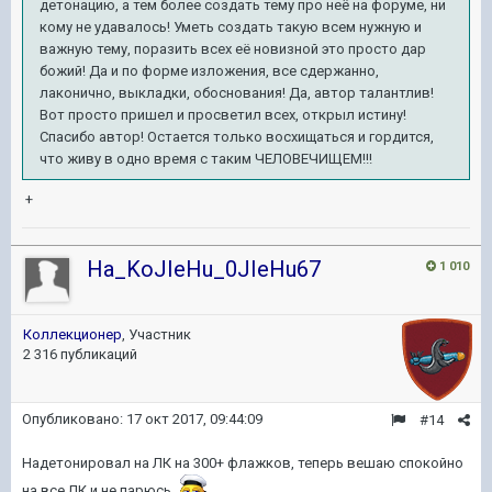
детонацию, а тем более создать тему про неё на форуме, ни
кому не удавалось! Уметь создать такую всем нужную и
важную тему, поразить всех её новизной это просто дар
божий! Да и по форме изложения, все сдержанно,
лаконично, выкладки, обоснования! Да, автор талантлив!
Вот просто пришел и просветил всех, открыл истину!
Спасибо автор! Остается только восхищаться и гордится,
что живу в одно время с таким ЧЕЛОВЕЧИЩЕМ!!!
+
Ha_KoJIeHu_0JIeHu67
1 010
Коллекционер
, Участник
2 316 публикаций
Опубликовано:
17 окт 2017, 09:44:09
#14
Надетонировал на ЛК на 300+ флажков, теперь вешаю спокойно
на все ЛК и не парюсь