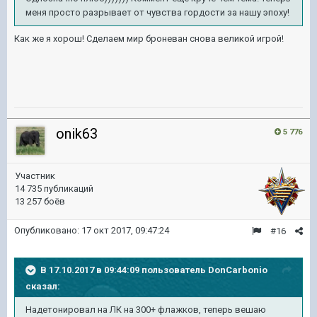
меня просто разрывает от чувства гордости за нашу эпоху!
Как же я хорош! Сделаем мир броневан снова великой игрой!
onik63
5 776
Участник
14 735 публикаций
13 257 боёв
Опубликовано:
17 окт 2017, 09:47:24
#16
В 17.10.2017 в 09:44:09 пользователь
DonCarbonio
сказал:
Надетонировал на ЛК на 300+ флажков, теперь вешаю