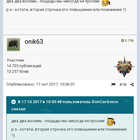
два два восемь - пощады мы никогда не просим
p.s - кстати, вторая строчка это повышение или понижение ?)
onik63
5 776
Участник
14 735 публикаций
13 257 боёв
Опубликовано:
17 окт 2017, 10:06:07
#18
В 17.10.2017 в 10:03:48 пользователь
DonCarbonio
сказал:
два два восемь - пощады мы никогда не просим
p.s - кстати, вторая строчка это повышение или понижение
?)