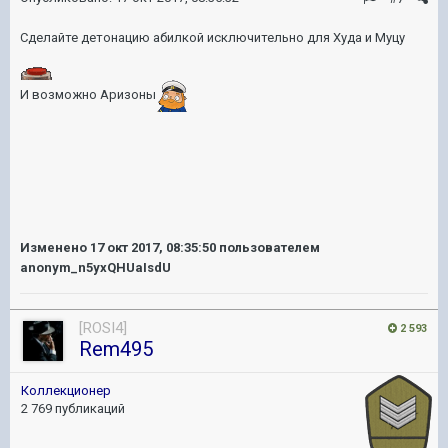
Сделайте детонацию абилкой исключительно для Худа и Муцу
И возможно Аризоны
Изменено
17 окт 2017, 08:35:50
пользователем
anonym_n5yxQHUaIsdU
[ROSI4]
2 593
Rem495
Коллекционер
2 769 публикаций