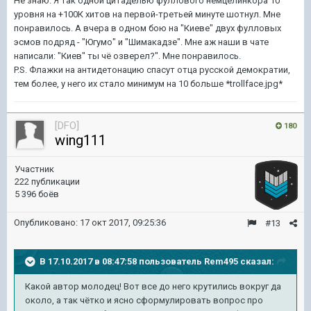
Не знаю. Я так одной цитаделью фуллового немцелинкора 10
уровня на +100К хитов на первой-третьей минуте шотнул. Мне
понравилось. А вчера в одном бою на "Киеве" двух фулловых
эсмов подряд - "Югумо" и "Шимакадзе". Мне аж наши в чате
написали: "Киев" ты чё озверел?". Мне понравилось.
P.S. Флажки на антидетонацию спасут отца русской демократии,
тем более, у него их стало минимум на 10 больше *trollface.jpg*
[DFO]
180
wing111
Участник
222 публикации
5 396 боёв
Опубликовано:
17 окт 2017, 09:25:36
#13
В 17.10.2017 в 08:47:58 пользователь
Rem495
сказал:
Какой автор молодец! Вот все до него крутились вокруг да
около, а так чётко и ясно сформулировать вопрос про