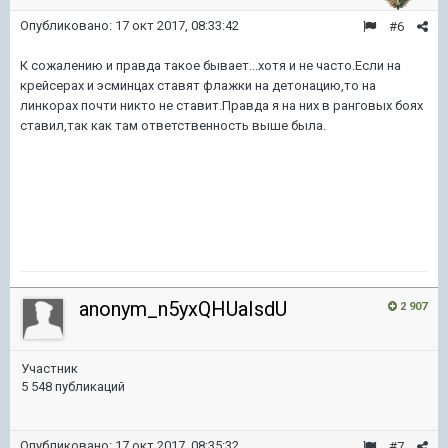
Опубликовано:
17 окт 2017, 08:33:42
#6
К сожалению и правда такое бывает...хотя и не часто.Если на
крейсерах и эсминцах ставят флажки на детонацию,то на
линкорах почти никто не ставит.Правда я на них в ранговых боях
ставил,так как там ответственность выше была.
anonym_n5yxQHUaIsdU
2 907
Участник
5 548 публикаций
Опубликовано:
17 окт 2017, 08:35:32
#7