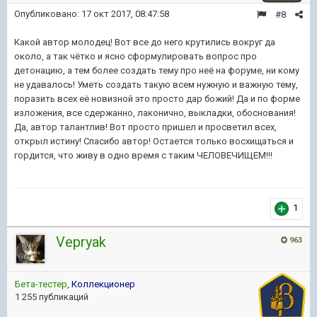
Опубликовано:
17 окт 2017, 08:47:58
#8
Какой автор молодец! Вот все до него крутились вокруг да
около, а так чётко и ясно сформулировать вопрос про
детонацию, а тем более создать тему про неё на форуме, ни кому
не удавалось! Уметь создать такую всем нужную и важную тему,
поразить всех её новизной это просто дар божий! Да и по форме
изложения, все сдержанно, лаконично, выкладки, обоснования!
Да, автор талантлив! Вот просто пришел и просветил всех,
открыл истину! Спасибо автор! Остается только восхищаться и
гордится, что живу в одно время с таким ЧЕЛОВЕЧИЩЕМ!!!
1
Vepryak
963
Бета-тестер
,
Коллекционер
1 255 публикаций