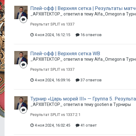
Плей-офф | Верхняя сетка | Результаты матч
_APXIIITEKTOP_ ответил в тему Alfa_Omegon в
Тур
Результат SPLIT vs 1337
4 ноя 2024, 16:12:15
16 ответов
Плей-офф | Верхняя сетка WB
_APXIIITEKTOP_ ответил в тему Alfa_Omegon в
Тур
Результат SPLIT vs 1337
4 ноя 2024, 16:09:16
37 ответов
Турнир «Царь морей III» — Группа 5. Резуль
_APXIIITEKTOP_ ответил в тему gootien в
Турниры
Результат SPLIT vs 1337 2:1
4 ноя 2024, 16:02:45
41 ответ