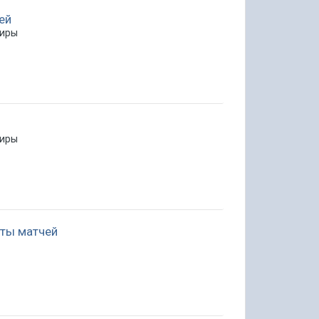
ей
ниры
ниры
таты матчей