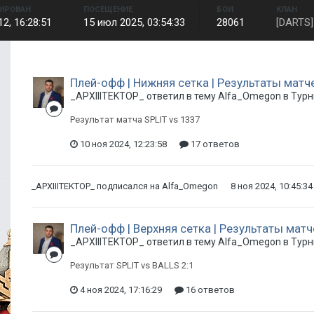
ИРОВАН
ПОСЕЩЕНИЕ
БОИ
КЛАН
12, 16:28:51
15 июл 2025, 03:54:33
28061
[DARTS]
Плей-офф | Нижняя сетка | Результаты матч
_APXIIITEKTOP_ ответил в тему Alfa_Omegon в
Тур
Результат матча SPLIT vs 1337
10 ноя 2024, 12:23:58
17 ответов
_APXIIITEKTOP_
подписался на
Alfa_Omegon
8 ноя 2024, 10:45:34
Плей-офф | Верхняя сетка | Результаты матч
_APXIIITEKTOP_ ответил в тему Alfa_Omegon в
Тур
Результат SPLIT vs BALLS 2:1
4 ноя 2024, 17:16:29
16 ответов