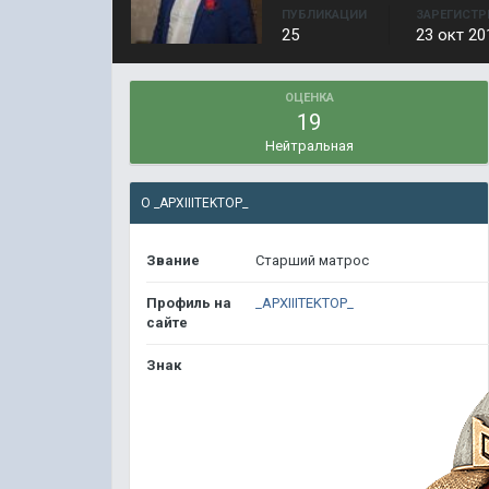
ПУБЛИКАЦИИ
ЗАРЕГИСТР
25
23 окт 20
ОЦЕНКА
19
Нейтральная
О _APXIIITEKTOP_
Звание
Старший матрос
Профиль на
_APXIIITEKTOP_
сайте
Знак