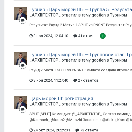
Турнир «Царь морей III» — Группа 5. Резуль
_APXIIITEKTOP_ ответил в тему gootien в
Турниры
Результат Раунд 2 Матча 1 SPLIT vs PNSNT Результат Рау
3 ноя 2024, 12:04:10
41 ответ
1
Турнир «Царь морей III» — Групповой этап. Г
_APXIIITEKTOP_ ответил в тему gootien в
Турниры
Раунд 2 Матч 1 SPLIT vs PNSNT Комната создана игрок
3 ноя 2024, 11:27:40
27 ответов
Царь морей III: регистрация
_APXIIITEKTOP_ ответил в тему gootien в
Турниры
SPLIT-[SPLIT] Командир: @_APXIIITEKTOP_ Состав ком
@Karmach_ @kaos2 @Maozhi Запасные: @Aleks_Kors @An
24 окт 2024, 20:29:31
73 ответа