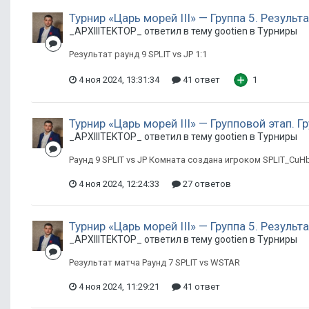
Турнир «Царь морей III» — Группа 5. Резуль
_APXIIITEKTOP_ ответил в тему gootien в
Турниры
Результат раунд 9 SPLIT vs JP 1:1
4 ноя 2024, 13:31:34
41 ответ
1
Турнир «Царь морей III» — Групповой этап. Г
_APXIIITEKTOP_ ответил в тему gootien в
Турниры
Раунд 9 SPLIT vs JP Комната создана игроком SPLIT_Cu
4 ноя 2024, 12:24:33
27 ответов
Турнир «Царь морей III» — Группа 5. Резуль
_APXIIITEKTOP_ ответил в тему gootien в
Турниры
Результат матча Раунд 7 SPLIT vs WSTAR
4 ноя 2024, 11:29:21
41 ответ