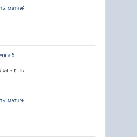
таты матчей
руппа 5
Hb_XyHb_BaHb
таты матчей