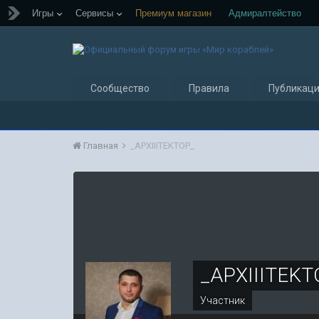
Игры
Сервисы
Премиум магазин
Адмиралтейство
Сообщество
Правила
Публикац
Главная
_APXIIITEKTOP_
_APXIIITEKT
Участник