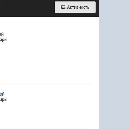
Активность
ей
ниры
ей
ниры