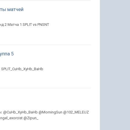
таты матчей
нд 2 Матча 1 SPLIT vs PNSNT
руппа 5
ом SPLIT_CuHb_XyHb_BaHb
анды: @CuHb_XyHb_BaHb @MorningSun @102_MELEUZ
gel_exorcist @Zipun_