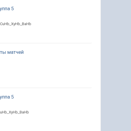
руппа 5
T_CuHb_XyHb_BaHb
таты матчей
руппа 5
_CuHb_XyHb_BaHb