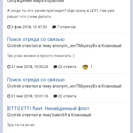
Обсуждение Мира Кораблей
А сюда ты это зачем притащил? Иди сразу в ЦПП, там уже
решат что с кем делать.
3 фев 2018, 12:47:33
7 ответов
Поиск отряда со связью
Grotrek ответил в тему anonym_ienTMsyesyBv в
Клановый
Так у нас можно и просто покатать :)
31 янв 2018, 10:30:26
22 ответа
1
Поиск отряда со связью
Grotrek ответил в тему anonym_ienTMsyesyBv в
Клановый
31 янв 2018, 10:01:16
22 ответа
[ETTI] ETTI fleet. Ненайденный флот.
Grotrek ответил в тему balev69 в
Клановый
Тра-та-та ап-ап