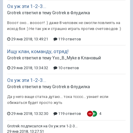
Ох уж эти 1-2-3...
Grotrek ответил в тему Grotrek в
Флудилка
Вооот оно... воооот! :) даже 8 человек не смогли повлиять на
исход боя :) Не так уж и страшно играть против счетоводов :)
29 янв 2018, 13:49:21
119 ответов
Ищу клан, команду, отряд!
Grotrek ответил в тему Yxo_B_Myke в
Клановый
29 янв 2018, 13:34:32
10 ответов
Ох уж эти 1-2-3...
Grotrek ответил в тему Grotrek в
Флудилка
Да у него ваще статка дутаю... тока тсссс... узнает если
обижаться будет просто жуть
29 янв 2018, 13:32:30
119 ответов
4
Grotrek
подписался на
Ох уж эти 1-2-3...
29 янв 2018, 13:27:51