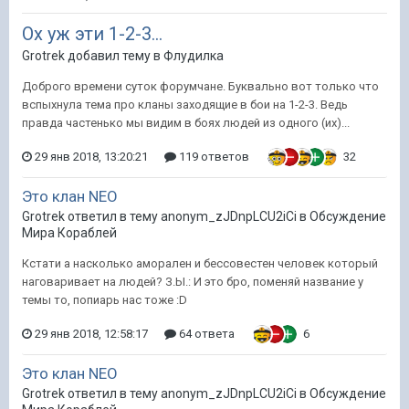
Ох уж эти 1-2-3...
Grotrek добавил тему в
Флудилка
Доброго времени суток форумчане. Буквально вот только что
вспыхнула тема про кланы заходящие в бои на 1-2-3. Ведь
правда частенько мы видим в боях людей из одного (их)...
29 янв 2018, 13:20:21
119 ответов
32
Это клан NEO
Grotrek ответил в тему anonym_zJDnpLCU2iCi в
Обсуждение
Мира Кораблей
Кстати а насколько аморален и бессовестен человек который
наговаривает на людей? З.Ы.: И это бро, поменяй название у
темы то, попиарь нас тоже :D
29 янв 2018, 12:58:17
64 ответа
6
Это клан NEO
Grotrek ответил в тему anonym_zJDnpLCU2iCi в
Обсуждение