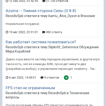
12 сен 2022, 01:42:45
21 726 ответов
Azuma -- Темная сторона Силы (0.8.8)
RecedivSpb ответил в тему Isamu_Alva_Dyson в
Японские
Нормальная посудина)
19 авг 2022, 23:51:01
492 ответа
Как работает система пожаловаться?
RecedivSpb ответил в тему Slipkn0t_Gehenna в
Обсуждение
Мира Кораблей
Давно пора ввести систему передачи управления, в другой игре
такое есть, чел из команды АФК, проходит минута-две
(разрабам на выбор), и управление переходит скайнету... Так...
6 авг 2022, 14:49:31
9 ответов
1
FPS стал не ограниченным
RecedivSpb ответил в тему RecedivSpb в
Технические
вопросы
После последней обновы FPS перестал ограничиваться, по