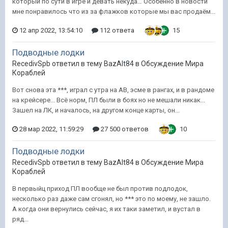
который по сути в игре и девать некуда… Особенно в новости
мне понравилось что из за флажков которые мы вас продаём...
12 апр 2022, 13:54:10
112 ответа
15
Подводные лодки
RecedivSpb ответил в тему BazAlt84 в
Обсуждение Мира
Кораблей
Вот снова эта ***, играл с утра на АВ, эсме в рангах, и в рандоме
на крейсере... Всё норм, ПЛ были в боях но не мешали никак...
Зашел на ЛК, и началось, на другом конце карты, он...
28 мар 2022, 11:59:29
27 500 ответов
10
Подводные лодки
RecedivSpb ответил в тему BazAlt84 в
Обсуждение Мира
Кораблей
В первыйц приход ПЛ вообще не был против подлодок,
несколько раз даже сам сгонял, но *** это по моему, не зашло.
А когда они вернулись сейчас, я их таки заметил, и вустал в
ряд...