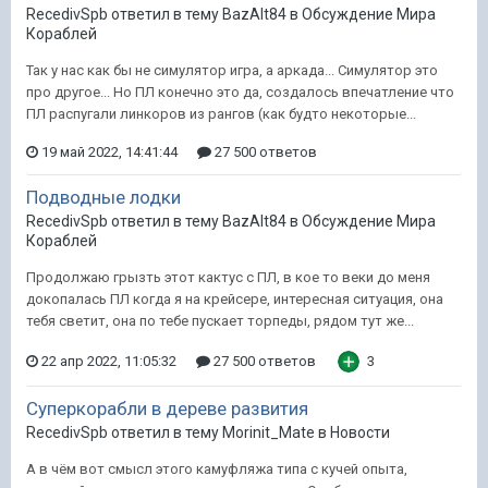
RecedivSpb ответил в тему BazAlt84 в
Обсуждение Мира
Кораблей
Так у нас как бы не симулятор игра, а аркада... Симулятор это
про другое... Но ПЛ конечно это да, создалось впечатление что
ПЛ распугали линкоров из рангов (как будто некоторые...
19 май 2022, 14:41:44
27 500 ответов
Подводные лодки
RecedivSpb ответил в тему BazAlt84 в
Обсуждение Мира
Кораблей
Продолжаю грызть этот кактус с ПЛ, в кое то веки до меня
докопалась ПЛ когда я на крейсере, интересная ситуация, она
тебя светит, она по тебе пускает торпеды, рядом тут же...
22 апр 2022, 11:05:32
27 500 ответов
3
Cуперкорабли в дереве развития
RecedivSpb ответил в тему Morinit_Mate в
Новости
А в чём вот смысл этого камуфляжа типа с кучей опыта,