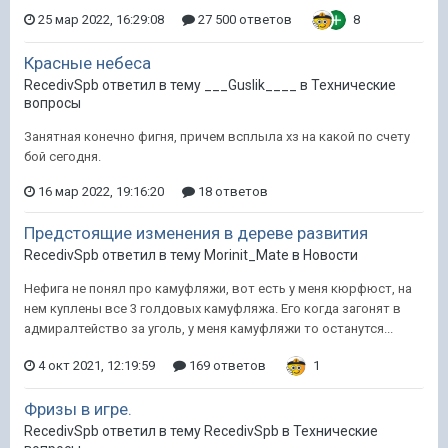
25 мар 2022, 16:29:08
27 500 ответов
8
Красные небеса
RecedivSpb ответил в тему ___Guslik____ в
Технические
вопросы
Занятная конечно фигня, причем всплыла хз на какой по счету
бой сегодня.
16 мар 2022, 19:16:20
18 ответов
Предстоящие изменения в дереве развития
RecedivSpb ответил в тему Morinit_Mate в
Новости
Нефига не понял про камуфляжи, вот есть у меня кюрфюст, на
нем куплены все 3 голдовых камуфляжа. Его когда загонят в
адмиралтейство за уголь, у меня камуфляжи то останутся...
4 окт 2021, 12:19:59
169 ответов
1
Фризы в игре.
RecedivSpb ответил в тему RecedivSpb в
Технические