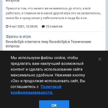
вопросы
Прикол в том, что ничего же не менялось до этого, и всё
работало, и главное ни в какой другой игре это не засветилось,
иначе бы я сразу начал у себя копаться и сюда бы и не...
4 окт 2021, 12:04:05
15 ответов
Фризы в игре.
RecedivSpb ответил в тему RecedivSpb в
Технические
вопросы
Не туда копали. С тех по выяснили что дело в буке, сделав
×
Мы используем файлы cookie, чтобы
чистый запуск винды (не путать с безопасным режимом).
предлагать вам наилучший возможный
Корабли заработали нормально, осталось методом перебора...
контент и сделать использование сайта
1 окт 2021, 20:18:02
15 ответов
максимально удобным. Нажимая кнопку
«Ок» и продолжая использовать сайт, Вы
соглашаетесь с
Политикой
конфиденциальности.
Стиль
OK