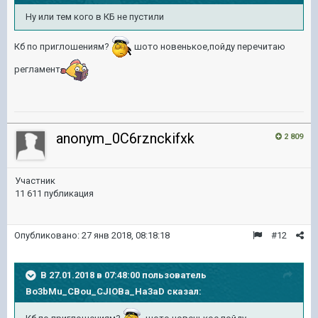
Ну или тем кого в КБ не пустили
Кб по приглошениям?
шото новенькое,пойду перечитаю
регламент
anonym_0C6rznckifxk
2 809
Участник
11 611 публикация
Опубликовано:
27 янв 2018, 08:18:18
#12
В 27.01.2018 в 07:48:00 пользователь
Bo3bMu_CBou_CJIOBa_Ha3aD
сказал: