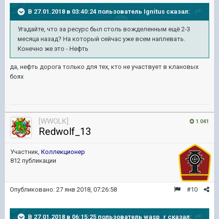
В 27.01.2018 в 03:40:24 пользователь
Ignitus
сказал:
Угадайте, что за ресурс был столь вожделенным ещё 2-3
месяца назад? На который сейчас уже всем наплевать.
Конечно же это - Нефть
да, нефть дорога только для тех, кто не участвует в клановых
боях
[WWOLK]
1 041
Redwolf_13
Участник,
Коллекционер
812 публикации
Опубликовано:
27 янв 2018, 07:26:58
#10
В 27.01.2018 в 06:15:25 пользователь
wasp_r
сказал: