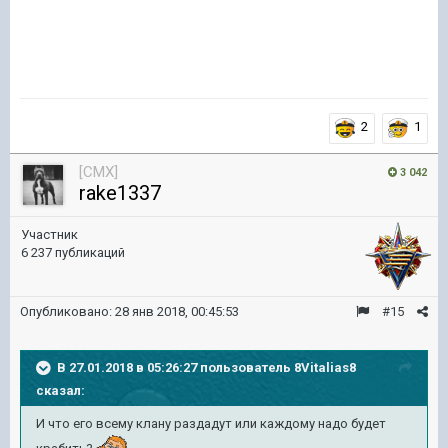
2
1
[CMX]
3 042
rake1337
Участник
6 237 публикаций
Опубликовано:
28 янв 2018, 00:45:53
#15
В 27.01.2018 в 05:26:27 пользователь
8Vitalias8
сказал:
И что его всему клану раздадут или каждому надо будет