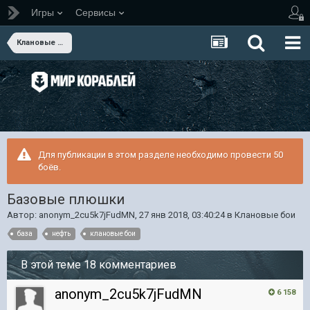
Игры
Сервисы
Клановые бои
Для публикации в этом разделе необходимо провести 50
боёв.
Базовые плюшки
Автор:
anonym_2cu5k7jFudMN
,
27 янв 2018, 03:40:24
в
Клановые бои
база
нефть
клановые бои
В этой теме 18 комментариев
anonym_2cu5k7jFudMN
6 158