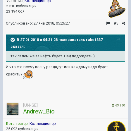
Участник,
Коллекционер
2 510 публикаций
23 194 боя
Опубликовано:
27 янв 2018, 05:26:27
#5
В 27.01.2018 в 04:31:28 пользователь
rake1337
сказал:
так салем же за нефть будет. Над подождать )
И что его всему клану раздадут или каждому надо будет
крабить?
[UN-SE]
63 260
Andrew_Bio
Бета-тестер
,
Коллекционер
25 092 публикации