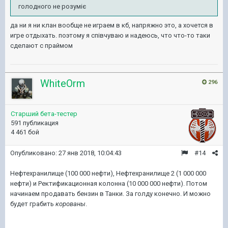
голодного не розуміє
да ни я ни клан вообще не играем в кб, напряжно это, а хочется в
игре отдыхать. поэтому я співчуваю и надеюсь, что что-то таки
сделают с праймом
WhiteOrm
296
Старший бета-тестер
591 публикация
4 461 бой
Опубликовано:
27 янв 2018, 10:04:43
#14
Нефтехранилище (100 000 нефти), Нефтехранилище 2 (1 000 000
нефти) и Ректификационная колонна (10 000 000 нефти). Потом
начинаем продавать бензин в Танки. За голду конечно. И можно
будет грабить
корованы
.