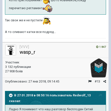
Кб по приглошениям?
шото новенькое,пойду
перечитаю регламент
Так свои же и не пустили
А то сливают катки все подряд...
[VVV]
1 847
wasp_r
Участник
3 132 публикации
27 908 боёв
Опубликовано:
27 янв 2018, 09:14:45
#13
В 27.01.2018 в 08:50:16 пользователь
Redwolf_13
сказал:
Ладно Я понимают что наш разговор бесплоден Ситий