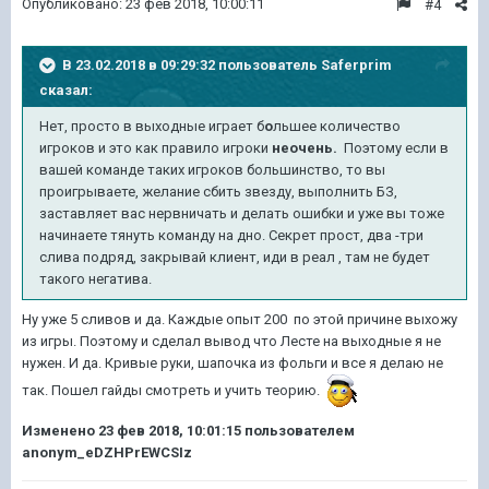
Опубликовано:
23 фев 2018, 10:00:11
#4
В 23.02.2018 в 09:29:32 пользователь
Saferprim
сказал:
Нет, просто в выходные играет б
о
льшее количество
игроков и это как правило игроки
неочень.
Поэтому если в
вашей команде таких игроков большинство, то вы
проигрываете, желание сбить звезду, выполнить БЗ,
заставляет вас нервничать и делать ошибки и уже вы тоже
начинаете тянуть команду на дно. Секрет прост, два -три
слива подряд, закрывай клиент, иди в реал , там не будет
такого негатива.
Ну уже 5 сливов и да. Каждые опыт 200 по этой причине выхожу
из игры. Поэтому и сделал вывод что Лесте на выходные я не
нужен. И да. Кривые руки, шапочка из фольги и все я делаю не
так. Пошел гайды смотреть и учить теорию.
Изменено
23 фев 2018, 10:01:15
пользователем
anonym_eDZHPrEWCSIz