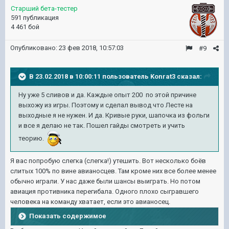
Старший бета-тестер
591 публикация
4 461 бой
Опубликовано:
23 фев 2018, 10:57:03
#9
В 23.02.2018 в 10:00:11 пользователь
Konrat3
сказал:
Ну уже 5 сливов и да. Каждые опыт 200 по этой причине
выхожу из игры. Поэтому и сделал вывод что Лесте на
выходные я не нужен. И да. Кривые руки, шапочка из фольги
и все я делаю не так. Пошел гайды смотреть и учить
теорию.
Я вас попробую слегка (слегка!) утешить. Вот несколько боёв
слитых 100% по вине авианосцев. Там кроме них все более менее
обычно играли. У нас даже были шансы выиграть. Но потом
авиация противника перегибала. Одного плохо сыгравшего
человека на команду хватает, если это авианосец.
Показать содержимое