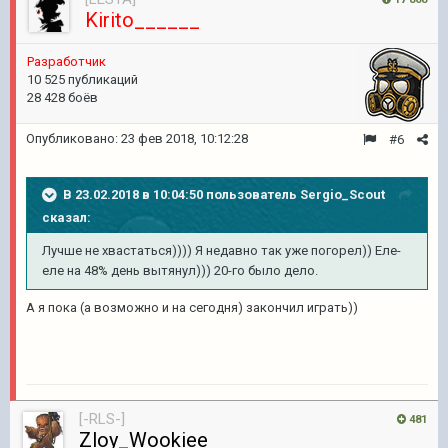
Kirito______
Разработчик
10 525 публикаций
28 428 боёв
Опубликовано:
23 фев 2018, 10:12:28
#6
В 23.02.2018 в 10:04:50 пользователь
Sergio_Scout
сказал:
Лучше не хвастаться)))) Я недавно так уже погорел)) Еле-
еле на 48% день вытянул))) 20-го было дело.
А я пока (а возможно и на сегодня) закончил играть))
[-RLS-]
481
Zloy_Wookiee