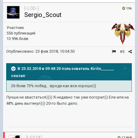
[-LOD-]
196
Sergio_Scout
Участник
556 публикаций
13 996 боёв
Опубликовано:
23 фев 2018, 10:04:50
#5
В 23.02.2018 в 09:48:20 пользователь
Kirito______
сказал:
26 боев 73% побед... вроде как все хорошо))
Лучше не хвастаться)))) Я недавно так уже погорел)) Еле-еле на
48% день вытянул))) 20-го было дело.
[LESTA]
17 868