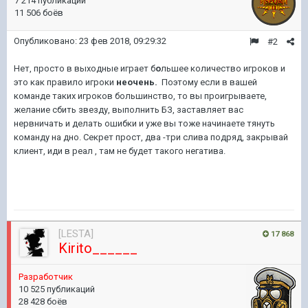
7 214 публикации
11 506 боёв
Опубликовано:
23 фев 2018, 09:29:32
#2
Нет, просто в выходные играет б
о
льшее количество игроков и
это как правило игроки
неочень.
Поэтому если в вашей
команде таких игроков большинство, то вы проигрываете,
желание сбить звезду, выполнить БЗ, заставляет вас
нервничать и делать ошибки и уже вы тоже начинаете тянуть
команду на дно. Секрет прост, два -три слива подряд, закрывай
клиент, иди в реал , там не будет такого негатива.
[LESTA]
17 868
Kirito______
Разработчик
10 525 публикаций
28 428 боёв