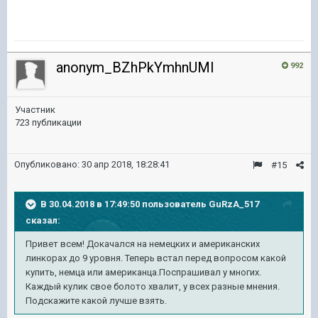
anonym_BZhPkYmhnUMl
992
Участник
723 публикации
Опубликовано:
30 апр 2018, 18:28:41
#15
В 30.04.2018 в 17:49:50 пользователь
GuRzA_517
сказал:
Привет всем! Докачался на немецких и американских
линкорах до 9 уровня. Теперь встал перед вопросом какой
купить, немца или американца.Поспрашивал у многих.
Каждый кулик свое болото хвалит, у всех разные мнения.
Подскажите какой лучше взять.