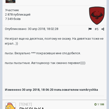
Участник
2 878 публикаций
7 349 боёв
Опубликовано:
30 апр 2018, 18:02:28
#5
Не играл еще на десятках, поэтому не скажу. На девятках тоже не
играл...))
пысы. Визуально *** покрасивше мне сподобился.
пысы пысытные. Автоцензор так смачно перевел))))
Изменено
30 апр 2018, 18:06:20
пользователем vamkryshka
[TENET]
1 188