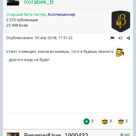
Rorabek_B
Старший бета-тестер
,
Коллекционер
2 573 публикации
25 498 боёв
Опубликовано:
30 апр 2018, 17:51:22
#2
ответ очевиден, какой возьмешь, того и будешь хвалить
...другого ведь не будет
3
3
2
RenamedUser_1900432
262