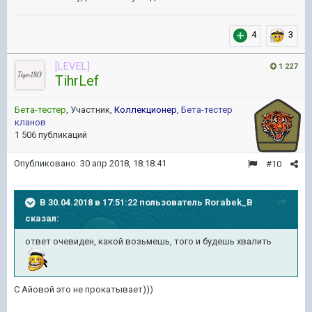
4
3
[LEVEL]
1 227
TihrLef
Бета-тестер
, Участник,
Коллекционер
,
Бета-тестер
кланов
1 506 публикаций
Опубликовано:
30 апр 2018, 18:18:41
#10
В 30.04.2018 в 17:51:22 пользователь
Rorabek_B
сказал:
ответ очевиден, какой возьмешь, того и будешь хвалить
С Айовой это не прокатывает)))