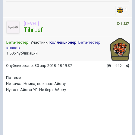
1
[LEVEL]
1 227
TihrLef
Бета-тестер
, Участник,
Коллекционер
,
Бета-тестер
кланов
1 506 публикаций
Опубликовано:
30 апр 2018, 18:19:37
#12
По теме:
Не качал Немца, но качал Айову.
Ну вот. Айова УГ. Не бери Айову.