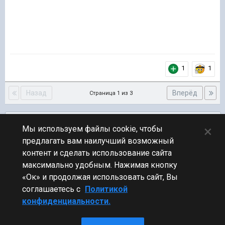
1
1
Назад
Вперёд
Страница 1 из 3
Подписчики
0
×
Мы используем файлы cookie, чтобы
предлагать вам наилучший возможный
ПЕРЕЙТИ К СПИСКУ ТЕМ
контент и сделать использование сайта
Обсуждение Мира Кораблей
максимально удобным. Нажимая кнопку
«Ок» и продолжая использовать сайт, Вы
соглашаетесь с
Политикой
конфиденциальности.
Стиль