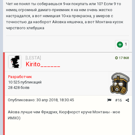
Чет не понял ты собераешься 9-ки покупать или 10? Если 9 то
немец огромный дамаго-приемник я на нем очень жестко
настрадался, а вот немецкая 10-ка прекрасна, у амеров с
точностью да наоборот Айовка няшечка, а вот Монтана кусок
черствого хлебушка
1
[LESTA]
17 868
Kirito______
Разработчик
10 525 публикаций
28 428 боёв
Опубликовано:
30 апр 2018, 18:30:45
#16
Айова лучше чем Фридрих, Кюрфюрст круче Монтаны - мое
ИМХО)