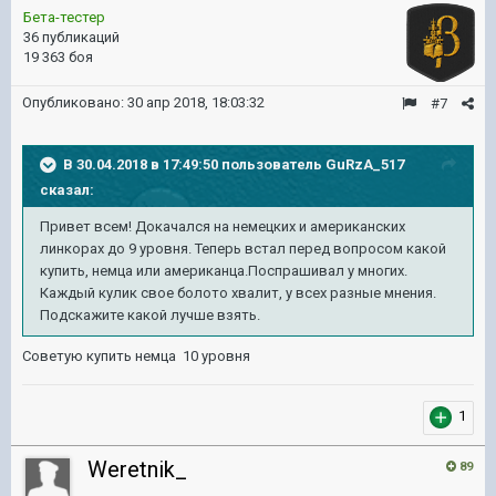
Бета-тестер
36 публикаций
19 363 боя
Опубликовано:
30 апр 2018, 18:03:32
#7
В 30.04.2018 в 17:49:50 пользователь
GuRzA_517
сказал:
Привет всем! Докачался на немецких и американских
линкорах до 9 уровня. Теперь встал перед вопросом какой
купить, немца или американца.Поспрашивал у многих.
Каждый кулик свое болото хвалит, у всех разные мнения.
Подскажите какой лучше взять.
Советую купить немца 10 уровня
1
Weretnik_
89