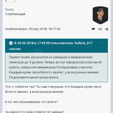
Гость
0 публикаций
Опубликовано:
30 апр 2018, 18:17:42
#9
В 30.04.2018 в 17:49:50 пользователь
GuRzA_517
сказал:
Привет всем! Докачался на немецких и американских
линкорах до 9 уровня. Теперь встал перед вопросом какой
купить, немца или американца.Поспрашивал у многих.
Каждый кулик свое болото хвалит, у всех разные мнения.
Подскажите какой лучше взять.
Что с тобой не так? Ты сам говоришь что Каждый кулик свое
болото хвалит, у всех разные мнения
и тут же спрашиваешь что взять?
ты какого то чудо ответа тут ждешь?