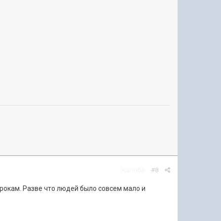
Жалоба
#8
грокам. Разве что людей было совсем мало и