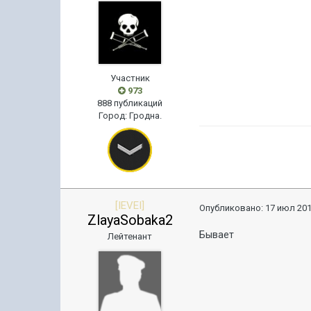
Участник
973
888 публикаций
Город
:
Гродна.
[IEVEI]
Опубликовано:
17 июл 201
ZlayaSobaka2
Бывает
Лейтенант