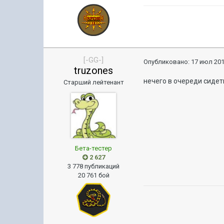
[-GG-]
Опубликовано:
17 июл 201
truzones
нечего в очереди сидет
Старший лейтенант
Бета-тестер
2 627
3 778 публикаций
20 761 бой