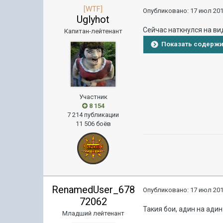
[WTF]
Опубликовано:
17 июл 201
Uglyhot
Сейчас наткнулся на вид
Капитан-лейтенант
Показать содерж
Участник
8 154
7 214 публикации
11 506 боёв
RenamedUser_678
Опубликовано:
17 июл 201
72062
Такия бои, адин на ади
Младший лейтенант