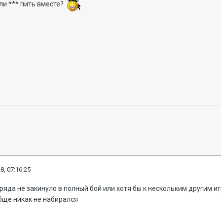
ли *** пить вместе?
8, 07:16:25
тряда не закинуло в полный бой или хотя бы к нескольким другим и
бще никак не набирался