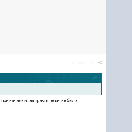
Жалоба
#4
го при начале игры практически не было.