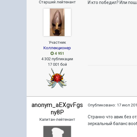
Старший лейтенант
И кто победил? Или пош
Участник
Коллекционер
4 951
4 302 публикации
17 001 бой
anonym_aEXgvFgs
Опубликовано:
17 июл 201
ny8P
Странно что авик без о
Капитан-лейтенант
зеркальный баланс воо