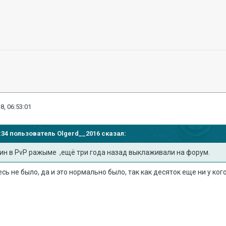
8, 06:53:01
48:34 пользователь
Olgerd__2016
сказал:
дин в PvP ражыме ,ещё три года назад выклаживали на форум.
сь не было, да и это нормально было, так как десяток еще ни у ко