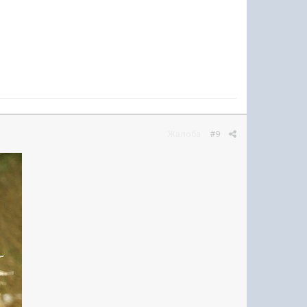
Жалоба
#9