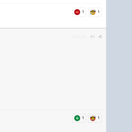
1
1
Жалоба
#5
1
1