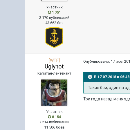
Участник
1 751
2 170 публикаций
43 662 боя
[WTF]
Опубликовано:
17 июл 201
Uglyhot
Капитан-лейтенант
В 17.07.2018 в 06:
Такия бои, адин на а
Три года назад меня зде
Участник
8 154
7 214 публикации
11 506 боёв