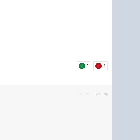
1
1
Жалоба
#3