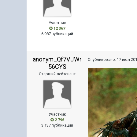
Участник
12 367
6 987 публикаций
anonym_Qf7VJWr
Опубликовано:
17 июл 201
56CYS
Старший лейтенант
Участник
2 796
3 137 публикаций