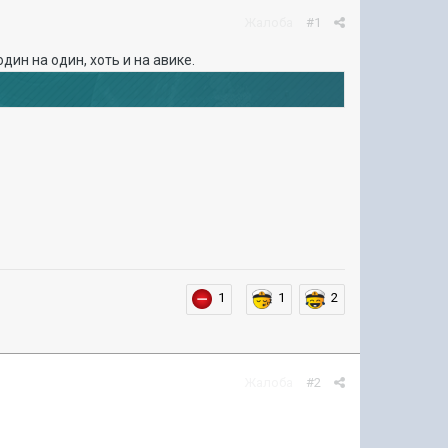
Жалоба
#1
дин на один, хоть и на авике.
1
1
2
Жалоба
#2