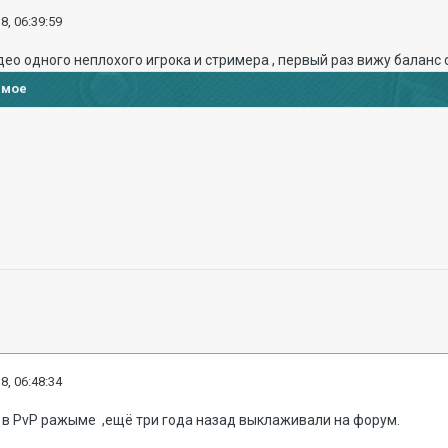
8, 06:39:59
ео одного неплохого игрока и стримера , первый раз вижу баланс о
имое
8, 06:48:34
н в PvP ражыме ,ещё три года назад выклаживали на форум.