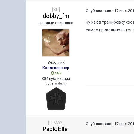
[SP]
Опубликовано:
17 июл 201
dobby_fm
ну как в тренировку схо
Главный старшина
самое прикольное - гол
Участник
Коллекционер
588
384 публикации
27 016 боёв
[9-MAY]
Опубликовано:
17 июл 201
PabloEller