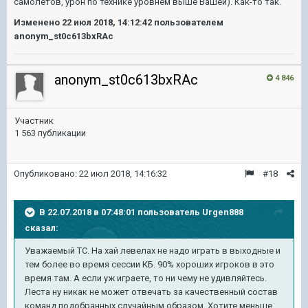
самолетов, урон по технике уровнем выше Вашей). Как-то так.
Изменено
22 июл 2018, 14:12:42
пользователем
anonym_st0c613bxRAc
anonym_st0c613bxRAc
4 846
Участник
1 563 публикации
Опубликовано:
22 июл 2018, 14:16:32
#18
В 22.07.2018 в 07:48:01 пользователь
Urgen888
сказал:
Уважаемый ТС. На хай левелах не надо играть в выходные и
тем более во время сессии КБ. 90% хороших игроков в это
время там. А если уж играете, то ни чему не удивляйтесь.
Леста ну никак не может отвечать за качественный состав
команд подобранных случайным образом. Хотите меньше