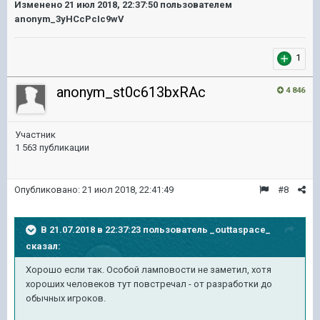
Изменено
21 июл 2018, 22:37:50
пользователем
anonym_3yHCcPcIc9wV
1
anonym_st0c613bxRAc
4 846
Участник
1 563 публикации
Опубликовано:
21 июл 2018, 22:41:49
#8
В 21.07.2018 в 22:37:23 пользователь
_outtaspace_
сказал:
Хорошо если так. Особой ламповости не заметил, хотя
хороших человеков тут повстречал - от разработки до
обычных игроков.