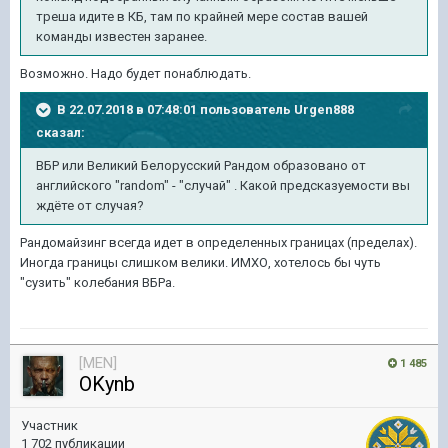
треша идите в КБ, там по крайней мере состав вашей
команды известен заранее.
Возможно. Надо будет понаблюдать.
В 22.07.2018 в 07:48:01 пользователь
Urgen888
сказал:
ВБР или Великий Белорусский Рандом образовано от
английского "random" - "cлучай" . Какой предсказуемости вы
ждёте от случая?
Рандомайзинг всегда идет в определенных границах (пределах).
Иногда границы слишком велики. ИМХО, хотелось бы чуть
"сузить" колебания ВБРа.
[MEN]
1 485
OKynb
Участник
1 702 публикации