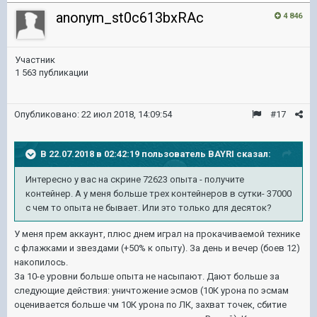
anonym_st0c613bxRAc
4 846
Участник
1 563 публикации
Опубликовано:
22 июл 2018, 14:09:54
#17
В 22.07.2018 в 02:42:19 пользователь
BAYRI
сказал:
Интересно у вас на скрине 72623 опыта - получите
контейнер. А у меня больше трех контейнеров в сутки- 37000
с чем то опыта не бывает. Или это только для десяток?
У меня прем аккаунт, плюс днем играл на прокачиваемой технике
с флажками и звездами (+50% к опыту). За день и вечер (боев 12)
накопилось.
За 10-е уровни больше опыта не насыпают. Дают больше за
следующие действия: уничтожение эсмов (10К урона по эсмам
оценивается больше чм 10К урона по ЛК, захват точек, сбитие