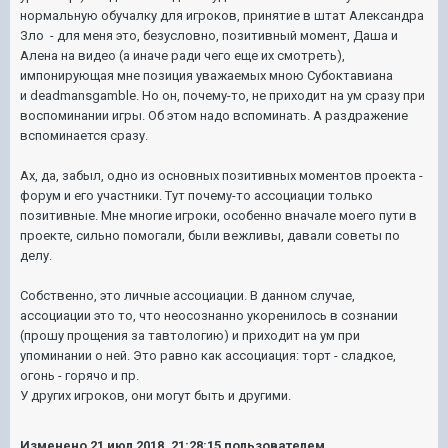
нормальную обучалку для игроков, принятие в штат Александра
Зло - для меня это, безусловно, позитивный момент, Даша и
Алена на видео (а иначе ради чего еще их смотреть),
импонирующая мне позиция уважаемых мною Субоктавиана
и
deadmansgamble. Но он, почему-то, не приходит на ум сразу при
воспоминании игры. Об этом надо вспоминать. А раздражение
вспоминается сразу.
Ах, да, забыл, одно из основных позитивных моментов проекта -
форум и его участники. Тут почему-то ассоциации только
позитивные. Мне многие игроки, особенно вначале моего пути в
проекте, сильно помогали, были вежливы, давали советы по
делу.
Собственно, это личные ассоциации. В данном случае,
ассоциации это то, что неосознанно укоренилось в сознании
(прошу прощения за тавтологию) и приходит на ум при
упоминании о ней. Это равно как ассоциация: торт - сладкое,
огонь - горячо и пр.
У других игроков, они могут быть и другими.
Изменено
21 июл 2018, 21:28:15
пользователем