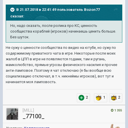
В 21.07.2018 в 22:41:49 пользователь
Bozon77
сказал:
Но, надо сказать, после ролика про КС, ценность
сообщества кораблей (игроков) начинаешь ценить больше.
Без шуток.
Не сужу о ценности сообщества по видео на ютубе, но сужу по
содержимому приватного чата в игре. Некоторые после моих
жалоб в ЦПП в игре не появляются годами, там и ругань,
мамколюбство, прямые угрозы физического насилия и прочее
анти-ламповое. Поэтому я чат отключаю (я бы вообще всю
социализацию отключал, в т.ч. никнеймы игроков), вот тут и
начинается моя ламповость.
2
1
2
[MILL]
1 355
_77100_