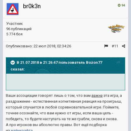
br0k3n
94
Участник
96 публикаций
5 774 боя
Опубликовано:
22 июл 2018, 02:34:26
#11
В 21.07.2018 в 21:26:47 пользователь
Bozon77
сказал:
Ваши ассоциации говорят лишь о том, что вам
важна
эта игра, а
раздражение - естественная когнитивная реакция на проигрыш,
который случается в любой соревновательной игре. Поймите,
точнее осознайте, что вам нужно от игры, если ваша цель -
победить, то будете наступать на те же грабли, снова и снова.
А про игроков вы абсолютно правы. Вот ещё подборка
из
майнкрафта
.