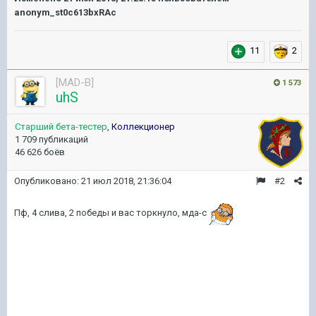
anonym_st0c613bxRAc
11
2
[MAD-B]
1 573
uhS
Старший бета-тестер
,
Коллекционер
1 709 публикаций
46 626 боёв
Опубликовано:
21 июл 2018, 21:36:04
#2
Пф, 4 слива, 2 победы и вас торкнуло, мда-с