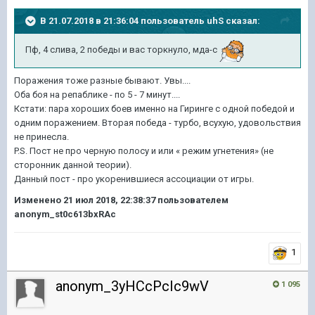
В 21.07.2018 в 21:36:04 пользователь
uhS
сказал:
Пф, 4 слива, 2 победы и вас торкнуло, мда-с
Поражения тоже разные бывают. Увы....
Оба боя на репаблике - по 5 - 7 минут....
Кстати: пара хороших боев именно на Гиринге с одной победой и
одним поражением. Вторая победа - турбо, всухую, удовольствия
не принесла.
P.S. Пост не про черную полосу и или « режим угнетения» (не
сторонник данной теории).
Данный пост - про укоренившиеся ассоциации от игры.
Изменено
21 июл 2018, 22:38:37
пользователем
anonym_st0c613bxRAc
1
anonym_3yHCcPcIc9wV
1 095