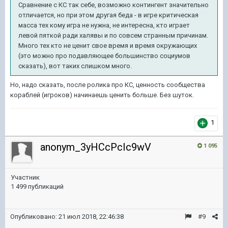
Сравнение с КС так себе, возможно контингент значительно
отличается, но при этом другая беда - в игре критическая
масса тех кому игра не нужна, не интересна, кто играет
левой пяткой ради халявы и по совсем странным причинам.
Много тех кто не ценит свое время и время окружающих
(это можно про подавляющее большинство социумов
сказать), вот таких слишком много.
Но, надо сказать, после ролика про КС, ценность сообщества
кораблей (игроков) начинаешь ценить больше. Без шуток.
1
anonym_3yHCcPcIc9wV
1 095
Участник
1 499 публикаций
Опубликовано:
21 июл 2018, 22:46:38
#9