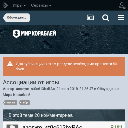
Игры
Сервисы
Обсуждение Мира Кораблей
Для публикации в этом разделе необходимо провести 50
боёв.
Ассоциации от игры
Автор:
anonym_st0c613bxRAc
,
21 июл 2018, 21:26:47
в
Обсуждение
Мира Кораблей
леста
вбр
В этой теме 20 комментариев
anonym_st0c613bxRAc
4 846