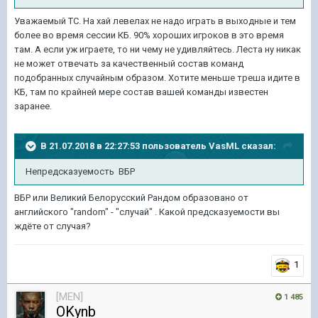
Уважаемый ТС. На хай левелах не надо играть в выходные и тем
более во время сессии КБ. 90% хороших игроков в это время
там. А если уж играете, то ни чему не удивляйтесь. Леста ну никак
не может отвечать за качественный состав команд
подобранных случайным образом. Хотите меньше треша идите в
КБ, там по крайней мере состав вашей команды известен
заранее.
В 21.07.2018 в 22:27:53 пользователь
VasML
сказал:
Непредсказуемость ВБР
ВБР или Великий Белорусский Рандом образовано от
английского "random" - "cлучай" . Какой предсказуемости вы
ждёте от случая?
1
[MEN]
1 485
OKynb