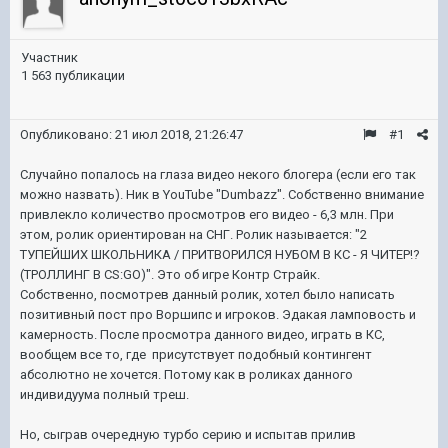
Участник
1 563 публикации
Опубликовано:
21 июл 2018, 21:26:47
#1
Случайно попалось на глаза видео некого блогера (если его так
можно назвать). Ник в YouTube "Dumbazz". Собственно внимание
привлекло количество просмотров его видео - 6,3 млн. При
этом, ролик ориентирован на СНГ. Ролик называется: "2
ТУПЕЙШИХ ШКОЛЬНИКА / ПРИТВОРИЛСЯ НУБОМ В КС - Я ЧИТЕР!?
(ТРОЛЛИНГ В CS:GO)". Это об игре Контр Страйк.
Собственно, посмотрев данный ролик, хотел было написать
позитивный пост про Воршипс и игроков. Эдакая ламповость и
камерность. После просмотра данного видео, играть в КС,
вообщем все то, где присутствует подобный контингент
абсолютно не хочется. Потому как в роликах данного
индивидуума полный треш.
Но, сыграв очередную турбо серию и испытав прилив