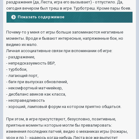
раздражения (да, Леста, игра его вызывает) - отпустило. Да,
сегодня вечером был треш в игре. Турботреш. Кроме пары боев.
Показать содержимое
Почему-то у меня от игры больше запоминаются негативные
моменты. Вроде и бывают интересные, напряженные бои, но
видимо их мало.
Личная ассоциативные связи при вспоминании об игре:
- раздражение,
- непредсказуемость ВБР,
- турбобои,
- лагающий порт,
- баги при выпусках обновлений,
- некомфортный матчмейкер,
- дисбаланс авиков как класса,
- несправедливость
- хороший, ламповый форум на котором приятно общаться.
При этом, в игре присутствуют, безусловно, позитивные,
приятные моменты которые могли бы превалировать:
изменения последних патчей, видео о механиках игры (пожары,
урон и пр.) - надеюсь когда-нибудь Леста все же выпустит