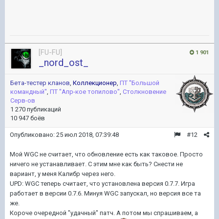
[FU-FU]
1 901
_nord_ost_
Бета-тестер кланов
,
Коллекционер
,
ПТ ''Большой
командный''
,
ПТ ''Апр-кое топилово''
,
Столкновение
Серв-ов
1 270 публикаций
10 947 боёв
Опубликовано:
25 июл 2018, 07:39:48
#12
Мой WGC не считает, что обновление есть как таковое. Просто
ничего не устанавливает. С этим мне как быть? Снести не
вариант, у меня Калибр через него.
UPD: WGC теперь считает, что установлена версия 0.7.7. Игра
работает в версии 0.7.6. Минуя WGC запускал, но версия все та
же.
Короче очередной "удачный" патч. А потом мы спрашиваем, а