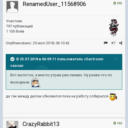
RenamedUser_11568906
292
Участник
797 публикаций
1 100 боёв
Опубликовано:
25 июл 2018, 06:10:42
#7
В 25.07.2018 в 06:09:11 пользователь
chartroom
сказал:
Вот молоток, а мне по утрам уже лениво. Ну разве что по
выходным.
да так между делом обновился пока на работу собирался
CrazyRabbit13
162