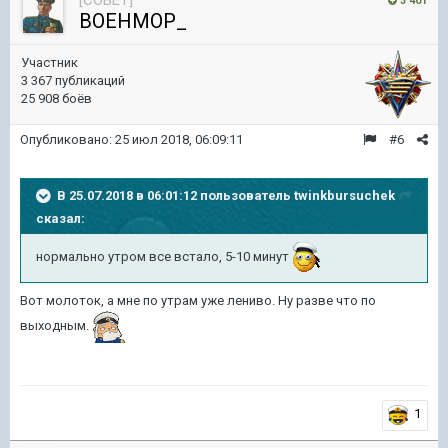
3 401
BOEHMOP_
Участник
3 367 публикаций
25 908 боёв
Опубликовано:
25 июл 2018, 06:09:11
#6
В 25.07.2018 в 06:01:12 пользователь
twinkbursuchek
сказал:
нормально утром все встало, 5-10 минут
Вот молоток, а мне по утрам уже лениво. Ну разве что по
выходным.
1