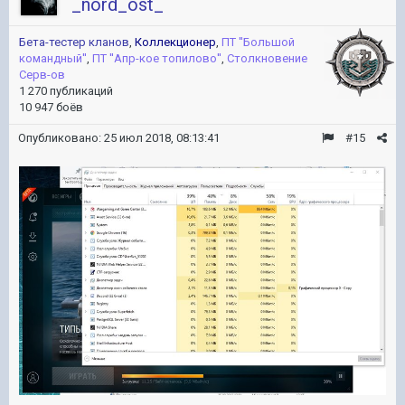
_nord_ost_
Бета-тестер кланов
,
Коллекционер
,
ПТ ''Большой
командный''
,
ПТ ''Апр-кое топилово''
,
Столкновение
Серв-ов
1 270 публикаций
10 947 боёв
Опубликовано:
25 июл 2018, 08:13:41
#15