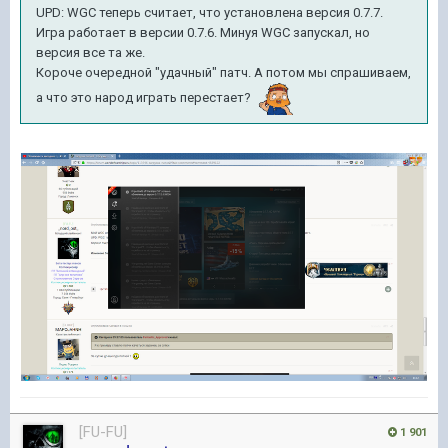
UPD: WGC теперь считает, что установлена версия 0.7.7.
Игра работает в версии 0.7.6. Минуя WGC запускал, но
версия все та же.
Короче очередной "удачный" патч. А потом мы спрашиваем,
а что это народ играть перестает?
[FU-FU]
1 901