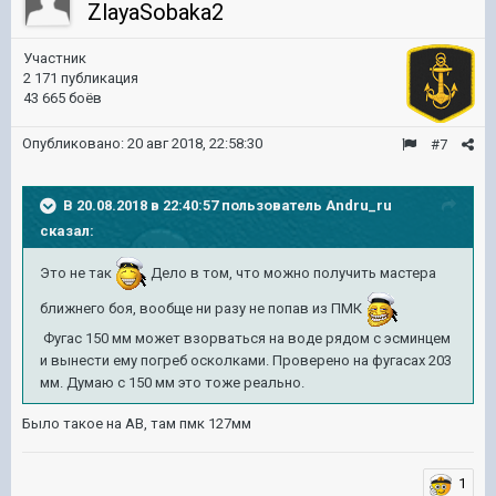
ZlayaSobaka2
Участник
2 171 публикация
43 665 боёв
Опубликовано:
20 авг 2018, 22:58:30
#7
В 20.08.2018 в 22:40:57 пользователь
Andru_ru
сказал:
Это не так
Дело в том, что можно получить мастера
ближнего боя, вообще ни разу не попав из ПМК
Фугас 150 мм может взорваться на воде рядом с эсминцем
и вынести ему погреб осколками. Проверено на фугасах 203
мм. Думаю с 150 мм это тоже реально.
Было такое на АВ, там пмк 127мм
1