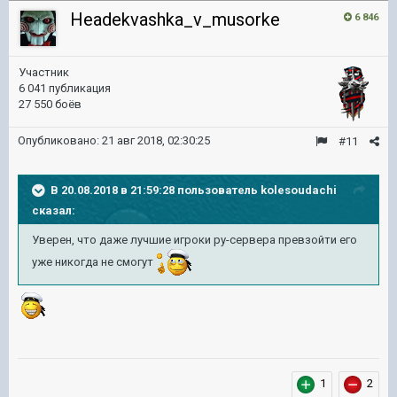
Headekvashka_v_musorke
6 846
Участник
6 041 публикация
27 550 боёв
Опубликовано:
21 авг 2018, 02:30:25
#11
В 20.08.2018 в 21:59:28 пользователь
kolesoudachi
сказал:
Уверен, что даже лучшие игроки ру-сервера превзойти его
уже никогда не смогут
1
2