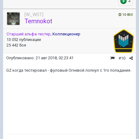
2
[W_WST]
10 850
Temnokot
Старший альфа-тестер
,
Коллекционер
13 052 публикации
25 442 боя
Опубликовано:
21 авг 2018, 02:23:41
#10
GZ когда тестировал - фуловый Огневой лопнул с 1го попадания.