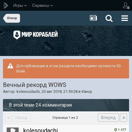
Игры
Сервисы
Юмор
Для публикации в этом разделе необходимо провести 50
боёв.
Вечный рекорд WOWS
Автор:
kolesoudachi
,
20 авг 2018, 21:59:28
в
Юмор
В этой теме 24 комментария
Назад
Вперёд
Страница 1 из 2
kolesoudachi
1 477