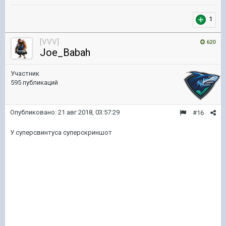
1
[VVV]
620
Joe_Babah
Участник
595 публикаций
Опубликовано:
21 авг 2018, 03:57:29
#16
У суперсвинтуса суперскриншот