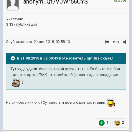
anonym_Qf7VJWr56CYS
2 796
Участник
3 137 публикаций
Опубликовано:
21 авг 2018, 02:58:10
#13
В 21.08.2018 в 02:50:43 пользователь
Ignitus
сказал:
Тут куда удивительнее, такой результат на Лк ближнего боя
- для которого ПМК - второй хлеб (и всего одно попадание
)
На синюю линию к ТСу приплыл всего один противник
1
2