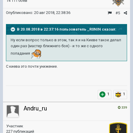
14 111 боёв
Опубликовано:
20 авг 2018, 22:38:36
#5
В 20.08.2018 в 22:37:16 пользователь
_R0NIN
сказал:
Ну если вопрос только в этом, так я и на Киеве такое делал
один раз (мастер ближнего боя) - и то же с одного
попадания
С киева это почти унижение.
1
1
Andru_ru
339
Участник
227 публикаций