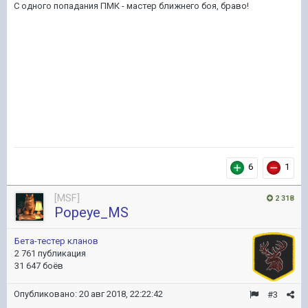
С одного попадания ПМК - мастер ближнего боя, браво!
6
1
[MSF]
2 318
Popeye_MS
Бета-тестер кланов
2 761 публикация
31 647 боёв
Опубликовано:
20 авг 2018, 22:22:42
#3