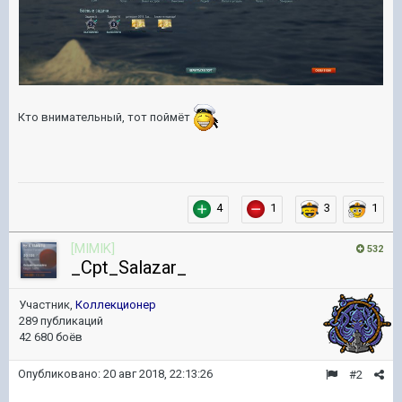
Кто внимательный, тот поймёт
4
1
3
1
[MIMIK]
532
_Cpt_Salazar_
Участник,
Коллекционер
289 публикаций
42 680 боёв
Опубликовано:
20 авг 2018, 22:13:26
#2