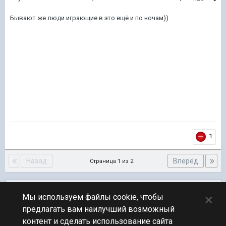
Бывают же люди играющие в это ещё и по ночам))
1
Назад
Вперёд
Страница 1 из 2
Подписчики
0
×
Мы используем файлы cookie, чтобы
предлагать вам наилучший возможный
ПЕРЕЙТИ К СПИСКУ ТЕМ
контент и сделать использование сайта
Юмор