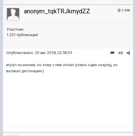
anonym_tqkTRJkmydZZ
2 098
Участник
1 251 публикация
Опубликовано:
20 авг 2018, 23:58:29
#8
играл на изюме, по эсму с пмк попал ровно один снаряд, но
вызвал детонацию)