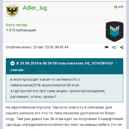
Adler_lug
470
Бета-тестер
1 615 публикаций
Опубликовано:
29 авг 2018, 08:43:44
#2
В 29.08.2018 в 08:39:58 пользователь
HE_OCHOBHOU
сказал:
в игре проходит какая-то активность с
геймскомом2018. выполняется 2й этап.
а где прочитать про саму акцию, сроки прохождения,
регламент, этапы, призы?
На европейском портале. Там есть новость и описание, для
нашего региона это что-то типа пасхалки доступной по бонус-
коду. Там уже давно как 3й этам идет на получение 5 камуфляжей
где надо определенное количество лент на немцах набить (то ли