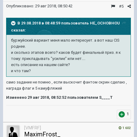
Опубликовано:
29 авг 2018, 08:50:42
#5
В 29.08.2018 в 08:48:59 пользователь
HE_OCHOBHOU
сказал:
буржуйский вариант меня мало интересует. а вот наш CIS
роднее.
и сколько этапов всего? каков будет финальный приз. я к
тому: прикладывать "усилие" или нет....
есть описание на нашем сайте?
и что там?
само задание не помню , если выскочит фантом скрин сделаю ,
награда флаг и 5 камуфляжей
Изменено
29 авг 2018, 08:52:52
пользователем S____T
1
[VMFRF]
1 602
MaximFrost_