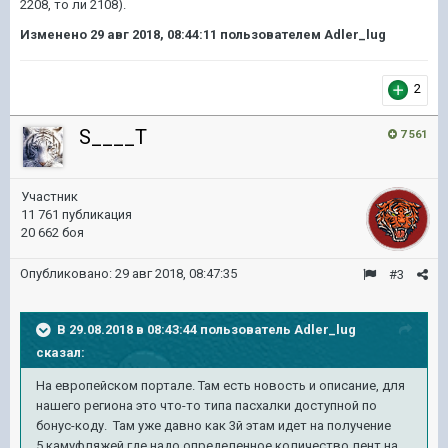
2208, то ли 2108).
Изменено
29 авг 2018, 08:44:11
пользователем Adler_lug
2
S____T
7 561
Участник
11 761 публикация
20 662 боя
Опубликовано:
29 авг 2018, 08:47:35
#3
В 29.08.2018 в 08:43:44 пользователь
Adler_lug
сказал:
На европейском портале. Там есть новость и описание, для
нашего региона это что-то типа пасхалки доступной по
бонус-коду. Там уже давно как 3й этам идет на получение
5 камуфляжей где надо определенное количество лент на