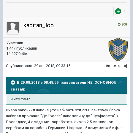
1
kapitan_lop
808
Участник
1 447 публикаций
14 497 боёв
Опубликовано:
29 авг 2018, 09:33:15
#16
В 29.08.2018 в 08:48:59 пользователь
HE_OCHOBHOU
сказал:
и что там?
Вчера закончил наконец-то набивать эти 2200 ленточек ( пока
набивал прокачал "Де Гроссе" наполовину до "Курфюрста" ).
Последнее, 4-е задание - заработать около 2,5 миллионов
серебром на кораблях Германии. Награда - 5 камуфляжей и флаг.