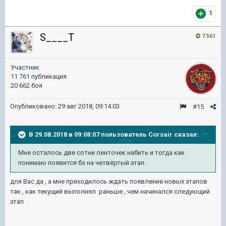
1
S____T
7 561
Участник
11 761 публикация
20 662 боя
Опубликовано:
29 авг 2018, 09:14:03
#15
В 29.08.2018 в 09:08:07 пользователь
Corsair
сказал:
Мне осталось две сотни ленточек набить и тогда как
понимаю появится бз на четвёртый этап.
для Вас да , а мне приходилось ждать появление новых этапов
так , как текущий выполнял раньше , чем начинался следующий
этап