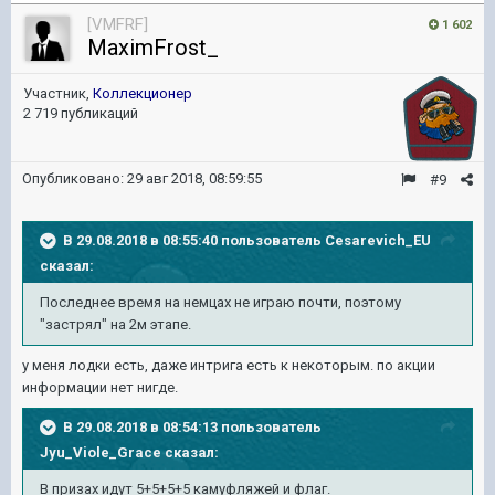
[VMFRF]
1 602
MaximFrost_
Участник,
Коллекционер
2 719 публикаций
Опубликовано:
29 авг 2018, 08:59:55
#9
В 29.08.2018 в 08:55:40 пользователь
Cesarevich_EU
сказал:
Последнее время на немцах не играю почти, поэтому
"застрял" на 2м этапе.
у меня лодки есть, даже интрига есть к некоторым. по акции
информации нет нигде.
В 29.08.2018 в 08:54:13 пользователь
Jyu_Viole_Grace
сказал:
В призах идут 5+5+5+5 камуфляжей и флаг.