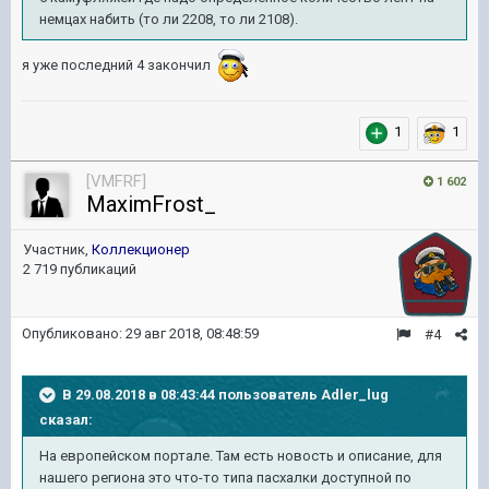
немцах набить (то ли 2208, то ли 2108).
я уже последний 4 закончил
1
1
[VMFRF]
1 602
MaximFrost_
Участник,
Коллекционер
2 719 публикаций
Опубликовано:
29 авг 2018, 08:48:59
#4
В 29.08.2018 в 08:43:44 пользователь
Adler_lug
сказал:
На европейском портале. Там есть новость и описание, для
нашего региона это что-то типа пасхалки доступной по