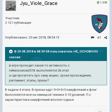
Jyu_Viole_Grace
1 078
Участник
2 121 публикация
Опубликовано:
29 авг 2018, 08:54:13
#7
В 29.08.2018 в 08:39:58 пользователь
HE_OCHOBHOU
сказал:
в игре проходит какая-то активность с
геймскомом2018. выполняется 2й этап.
а где прочитать про саму акцию, сроки прохождения,
регламент, этапы, призы?
В задаче 4 этапа. В призах идут 5+5+5+5 камуфляжей и флаг.
Выполняется все на немецкой технике 5-10 уровней. П.с.
характеристика камуфляжей вполне годные