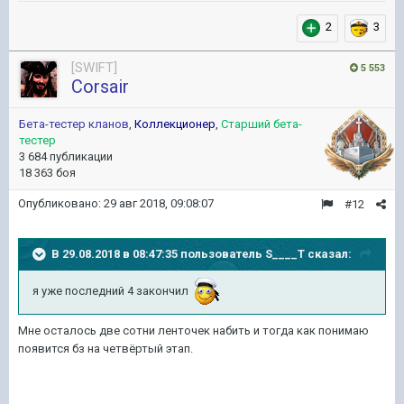
2
3
[SWIFT]
5 553
Corsair
Бета-тестер кланов
,
Коллекционер
,
Старший бета-
тестер
3 684 публикации
18 363 боя
Опубликовано:
29 авг 2018, 09:08:07
#12
В 29.08.2018 в 08:47:35 пользователь
S____T
сказал:
я уже последний 4 закончил
Мне осталось две сотни ленточек набить и тогда как понимаю
появится бз на четвёртый этап.