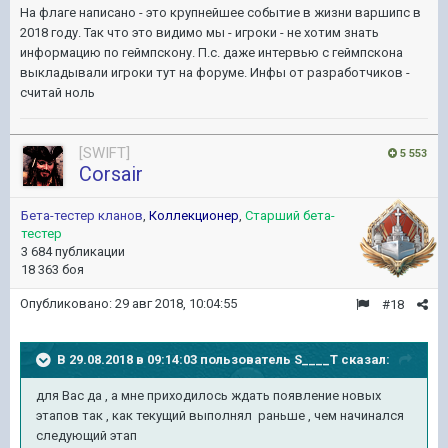
На флаге написано - это крупнейшее событие в жизни варшипс в
2018 году. Так что это видимо мы - игроки - не хотим знать
информацию по геймпскону. П.с. даже интервью с геймпскона
выкладывали игроки тут на форуме. Инфы от разработчиков -
считай ноль
[SWIFT]
5 553
Corsair
Бета-тестер кланов
,
Коллекционер
,
Старший бета-
тестер
3 684 публикации
18 363 боя
Опубликовано:
29 авг 2018, 10:04:55
#18
В 29.08.2018 в 09:14:03 пользователь
S____T
сказал:
для Вас да , а мне приходилось ждать появление новых
этапов так , как текущий выполнял раньше , чем начинался
следующий этап