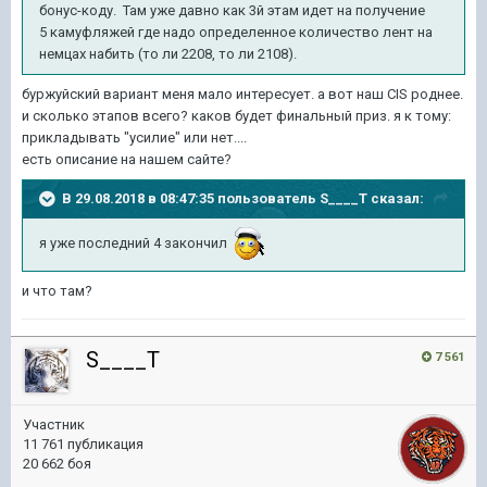
бонус-коду. Там уже давно как 3й этам идет на получение
5 камуфляжей где надо определенное количество лент на
немцах набить (то ли 2208, то ли 2108).
буржуйский вариант меня мало интересует. а вот наш CIS роднее.
и сколько этапов всего? каков будет финальный приз. я к тому:
прикладывать "усилие" или нет....
есть описание на нашем сайте?
В 29.08.2018 в 08:47:35 пользователь
S____T
сказал:
я уже последний 4 закончил
и что там?
S____T
7 561
Участник
11 761 публикация
20 662 боя