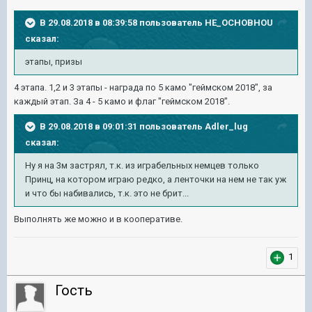
В 29.08.2018 в 08:39:58 пользователь
HE_OCHOBHOU
сказал:
этапы, призы
4 этапа. 1,2 и 3 этапы - награда по 5 камо "геймском 2018", за
каждый этап. За 4 - 5 камо и флаг "геймском 2018".
В 29.08.2018 в 09:01:31 пользователь
Adler_lug
сказал:
Ну я на 3м застрял, т.к. из играбельных немцев только
Принц, на котором играю редко, а ленточки на нем не так уж
и что бы набивались, т.к. это не брит...
Выполнять же можно и в кооперативе.
1
Гость