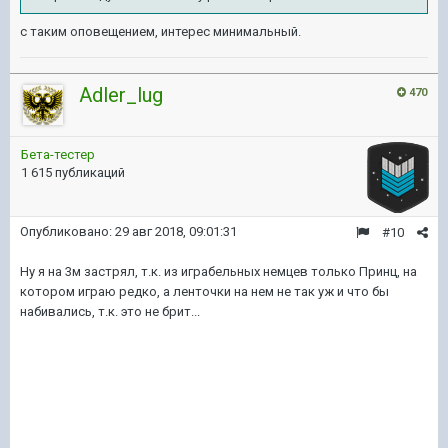
с таким оповещением, интерес минимальный.
Adler_lug
470
Бета-тестер
1 615 публикаций
Опубликовано:
29 авг 2018, 09:01:31
#10
Ну я на 3м застрял, т.к. из играбельных немцев только Принц, на
котором играю редко, а ленточки на нем не так уж и что бы
набивались, т.к. это не брит...