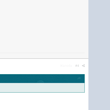
Жалоба
#4