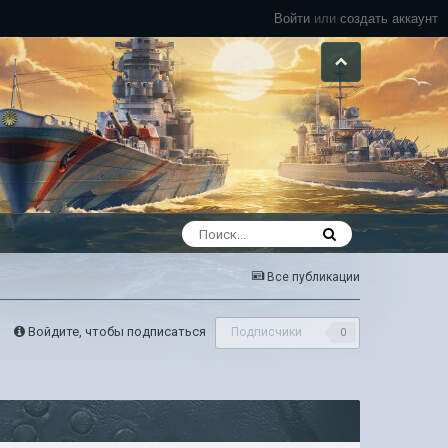
Войти
или
создать аккаунт
Все публикации
Войдите, чтобы подписаться
Подписчики
0