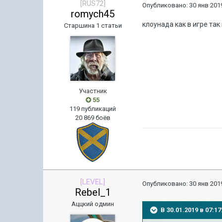
[RUS72]
Опубликовано:
30 янв 2019
romych45
клоунада как в игре так 
Старшина 1 статьи
Участник
55
119 публикаций
20 869 боёв
[LEVEL]
Опубликовано:
30 янв 2019
Rebel_1
Аццкий одмин
В 30.01.2019 в 07: