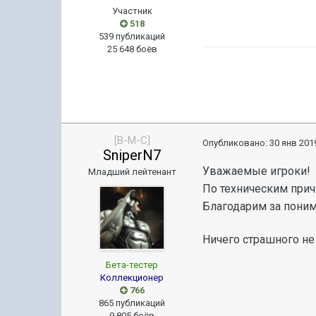
Участник
518
539 публикаций
25 648 боёв
[B-M-C]
Опубликовано:
30 янв 2019
SniperN7
Уважаемые игроки!
Младший лейтенант
По техническим прич
Благодарим за поним
Ничего страшного не
Бета-тестер
Коллекционер
766
865 публикаций
9 805 боёв