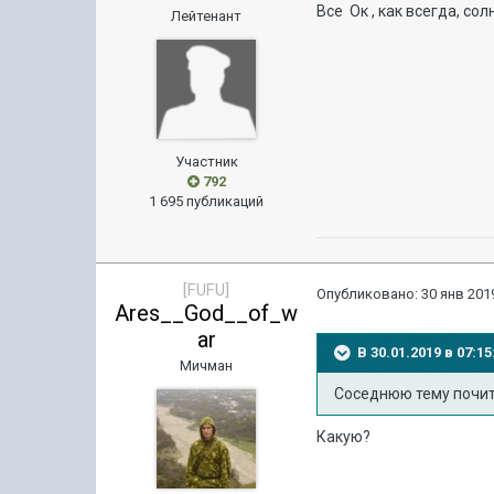
Все Ок , как всегда, со
Лейтенант
Участник
792
1 695 публикаций
[FUFU]
Опубликовано:
30 янв 2019
Ares__God__of_w
ar
В 30.01.2019 в 07:
Мичман
Соседнюю тему почит
Какую?