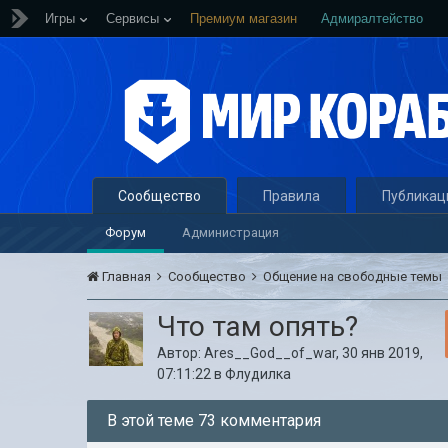
Игры
Сервисы
Премиум магазин
Адмиралтейство
Сообщество
Правила
Публикац
Форум
Администрация
Главная
Сообщество
Общение на свободные темы
Что там опять?
Автор:
Ares__God__of_war
,
30 янв 2019,
07:11:22
в
Флудилка
В этой теме 73 комментария