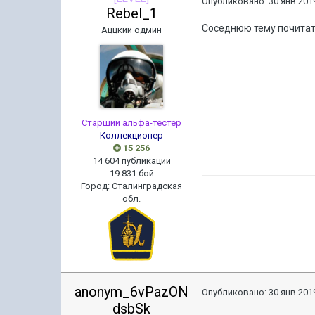
Опубликовано:
30 янв 2019
Rebel_1
Соседнюю тему почитат
Аццкий одмин
Старший альфа-тестер
Коллекционер
15 256
14 604 публикации
19 831 бой
Город
:
Сталинградская
обл.
anonym_6vPazON
Опубликовано:
30 янв 2019
dsbSk