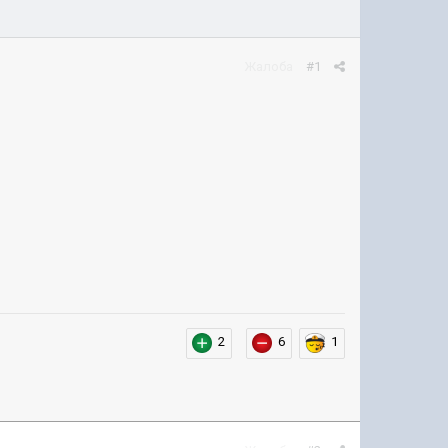
Жалоба
#1
2
6
1