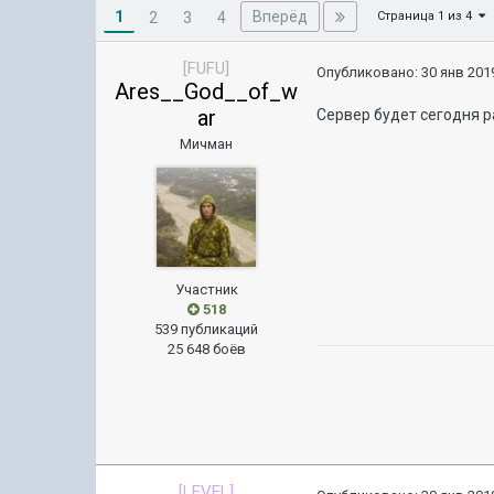
1
Вперёд
2
3
4
Страница 1 из 4
[FUFU]
Опубликовано:
30 янв 2019
Ares__God__of_w
ar
Сервер будет сегодня 
Мичман
Участник
518
539 публикаций
25 648 боёв
[LEVEL]