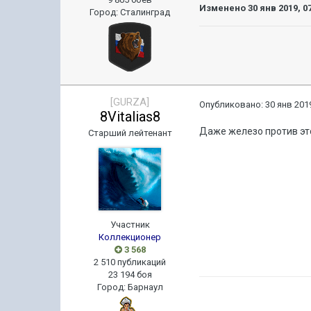
Изменено
30 янв 2019, 0
Город
:
Сталинград
[GURZA]
Опубликовано:
30 янв 2019
8Vitalias8
Даже железо против этой
Старший лейтенант
Участник
Коллекционер
3 568
2 510 публикаций
23 194 боя
Город
:
Барнаул