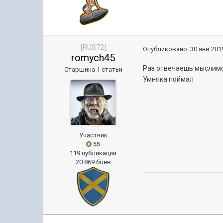
[RUS72]
Опубликовано:
30 янв 2019
romych45
Раз отвечаешь мыслимо
Старшина 1 статьи
Умняка поймал
Участник
55
119 публикаций
20 869 боёв