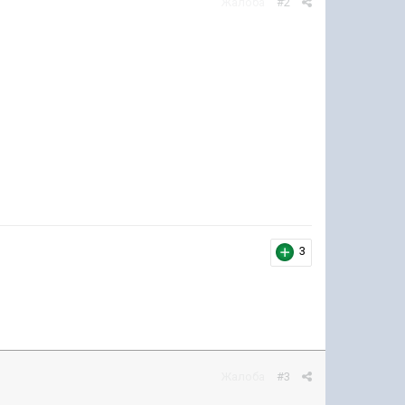
Жалоба
#2
3
Жалоба
#3