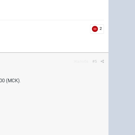
2
Жалоба
#5
00 (МСК).