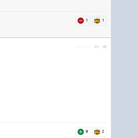
1
1
Жалоба
#6
8
2