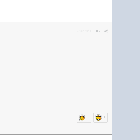
Жалоба
#7
1
1