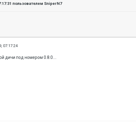
7:17:31
пользователем SniperN7
, 07:17:24
 дичи под номером 0.8.0....