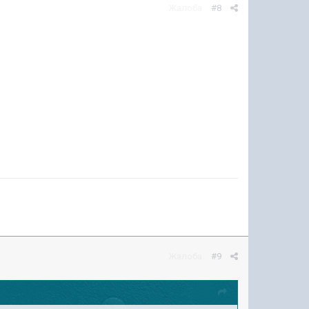
Жалоба
#8
Жалоба
#9