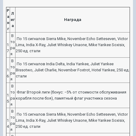
Р
Л
а
иг
Награда
н
а
г
В
По 15 сигналов Sierra Mike, November Echo Setteseven, Victor
то
1
Lima, India X-Ray, Juliet Whiskey Unaone, Mike Yankee Soxisix,
ра
7
250 ед. стали
я
В
По 15 сигналов India Delta, India Yankee, Juliet Yankee
то
1
Bissotwo, Juliet Charlie, November Foxtrot, Hotel Yankee, 250 ед.
ра
6
стали
я
В
то
Флаг Второй лиги (бонус: −5% от стоимости обслуживания
1
ра
корабля после боя), памятный флаг участника сезона
5
я
В
По 15 сигналов Sierra Mike, November Echo Setteseven, Victor
то
1
Lima, India X-Ray, Juliet Whiskey Unaone, Mike Yankee Soxisix,
ра
4
250 ед. стали
я