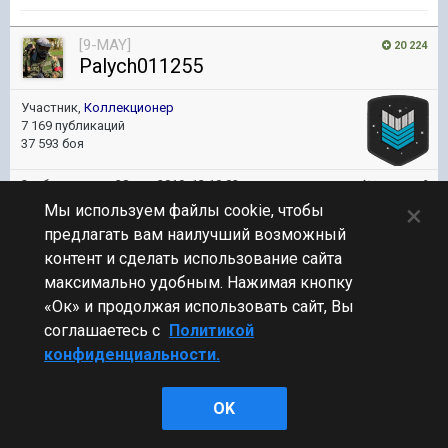
[9-MAY]
20 224
Palych011255
Участник,
Коллекционер
7 169 публикаций
37 593 боя
Опубликовано:
28 янв 2019, 13:10:02
#9
×
Мы используем файлы cookie, чтобы
предлагать вам наилучший возможный
В 28.01.2019 в 13:06:40 пользователь
nevic
сказал:
контент и сделать использование сайта
Жаль авиков
нет =(
максимально удобным. Нажимая кнопку
«Ок» и продолжая использовать сайт, Вы
У меня 4 девятки и все в ПВО.. Беда.
соглашаетесь с
Политикой
Поиграю немного, с режимом знаком. Скучно точно не будет.
конфиденциальности.
OK