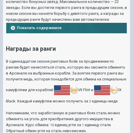
количество бонусных звёзд. Максимальное количество — 22
звезды. Если вы достигли первого ранга в предыдущем сезоне, в
новом сезоне вы начнёте борьбу с девятого ранга, а награды за
предыдущие ранги будут начислены вам автоматически.
Показать содержимое
Награды за ранги
В одиннадцатом сезоне ранговых боёв за продвижение по
рангам будет начисляться сталь, которую вы сможете обменять
в Арсенале на выбранные корабли. За взятие первого ранга вы
получите медь, которая понадобится для обмена на специальные
камуфляжи для кораблей
VII Flint
и
IX
Black
. Каждый камуфляж можно получить за
единицы меди.
3
Напоминаем, что заработанную в ранговых боях сталь можно
обменять на уголь для приобретения другого имущества в
Арсенале. Курс обмена:
единиц угля за
единицу стали.
10
1
Обратный обмен угля на сталь невозможен.