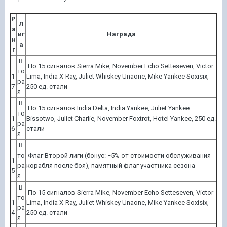
Р
Л
а
иг
Награда
н
а
г
В
По 15 сигналов Sierra Mike, November Echo Setteseven, Victor
то
1
Lima, India X-Ray, Juliet Whiskey Unaone, Mike Yankee Soxisix,
ра
7
250 ед. стали
я
В
По 15 сигналов India Delta, India Yankee, Juliet Yankee
то
1
Bissotwo, Juliet Charlie, November Foxtrot, Hotel Yankee, 250 ед.
ра
6
стали
я
В
то
Флаг Второй лиги (бонус: −5% от стоимости обслуживания
1
ра
корабля после боя), памятный флаг участника сезона
5
я
В
По 15 сигналов Sierra Mike, November Echo Setteseven, Victor
то
1
Lima, India X-Ray, Juliet Whiskey Unaone, Mike Yankee Soxisix,
ра
4
250 ед. стали
я