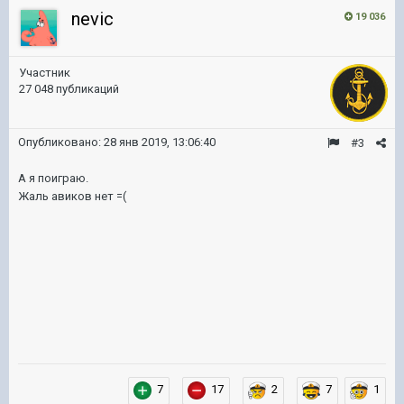
nevic
19 036
Участник
27 048 публикаций
Опубликовано:
28 янв 2019, 13:06:40
#3
А я поиграю.
Жаль авиков нет =(
7
17
2
7
1