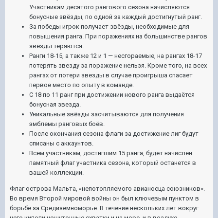
Участникам десятого рангового сезона начисляются
бонусные звёзды, по одной за каждый достигнутый ранг.
За победы игрок получает звёзды, необходимые для
повышения ранга. При поражениях на большинстве рангов
звёзды теряются.
Ранги 18-15, а также 12 и 1 — несгораемые, на рангах 18-17
потерять звезду за поражение нельзя. Кроме того, на всех
рангах от потери звезды в случае проигрыша спасает
первое место по опыту в команде.
С 18 по 11 ранг при достижении нового ранга выдаётся
бонусная звезда.
Уникальные звёзды засчитываются для получения
эмблемы ранговых боёв.
После окончания сезона флаги за достижение лиг будут
списаны с аккаунтов.
Всем участникам, достигшим 15 ранга, будет начислен
памятный флаг участника сезона, который останется в
вашей коллекции.
Флаг острова Мальта, «непотопляемого авианосца союзников».
Во время Второй мировой войны он был ключевым пунктом в
борьбе за Средиземноморье. В течение нескольких лет вокруг
него кипели нешуточные схватки и на море, и в воздухе.