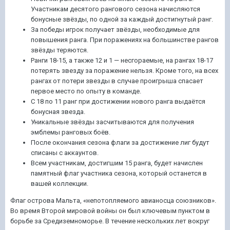
Участникам десятого рангового сезона начисляются
бонусные звёзды, по одной за каждый достигнутый ранг.
За победы игрок получает звёзды, необходимые для
повышения ранга. При поражениях на большинстве рангов
звёзды теряются.
Ранги 18-15, а также 12 и 1 — несгораемые, на рангах 18-17
потерять звезду за поражение нельзя. Кроме того, на всех
рангах от потери звезды в случае проигрыша спасает
первое место по опыту в команде.
С 18 по 11 ранг при достижении нового ранга выдаётся
бонусная звезда.
Уникальные звёзды засчитываются для получения
эмблемы ранговых боёв.
После окончания сезона флаги за достижение лиг будут
списаны с аккаунтов.
Всем участникам, достигшим 15 ранга, будет начислен
памятный флаг участника сезона, который останется в
вашей коллекции.
Флаг острова Мальта, «непотопляемого авианосца союзников».
Во время Второй мировой войны он был ключевым пунктом в
борьбе за Средиземноморье. В течение нескольких лет вокруг