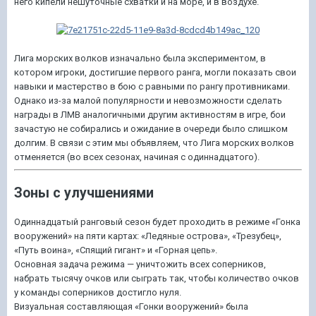
него кипели нешуточные схватки и на море, и в воздухе.
Лига морских волков изначально была экспериментом, в
котором игроки, достигшие первого ранга, могли показать свои
навыки и мастерство в бою с равными по рангу противниками.
Однако из-за малой популярности и невозможности сделать
награды в ЛМВ аналогичными другим активностям в игре, бои
зачастую не собирались и ожидание в очереди было слишком
долгим. В связи с этим мы объявляем, что Лига морских волков
отменяется (во всех сезонах, начиная с одиннадцатого).
Зоны с улучшениями
Одиннадцатый ранговый сезон будет проходить в режиме «Гонка
вооружений» на пяти картах: «Ледяные острова», «Трезубец»,
«Путь воина», «Спящий гигант» и «Горная цепь».
Основная задача режима — уничтожить всех соперников,
набрать тысячу очков или сыграть так, чтобы количество очков
у команды соперников достигло нуля.
Визуальная составляющая «Гонки вооружений» была