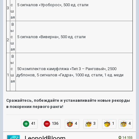
с
5 сигналов «Уроборос», 500 ед. стали
3
ш
ая
В
ы
с
5 сигналов «Виверна», 500 ед. стали
2
ш
ая
В
ы
с
50 комплектов камуфляжа «Тип 3 – Ранговый», 2500
1
ш
дублонов, 5 сигналов «Гидра», 1000 ед. стали, 1 ед. меди
ая
Сражайтесь, побеждайте и устанавливайте новые рекорды
в покорении первого ранга!
41
136
4
3
1
4
LeopoldBloom
14 155