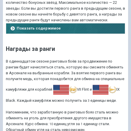
количество бонусных звёзд. Максимальное количество — 22
звезды. Если вы достигли первого ранга в предыдущем сезоне, в
новом сезоне вы начнёте борьбу с девятого ранга, а награды за
предыдущие ранги будут начислены вам автоматически.
Показать содержимое
Награды за ранги
В одиннадцатом сезоне ранговых боёв за продвижение по
рангам будет начисляться сталь, которую вы сможете обменять
в Арсенале на выбранные корабли. За взятие первого ранга вы
получите медь, которая понадобится для обмена на специальные
камуфляжи для кораблей
VII Flint
и
IX
Black
. Каждый камуфляж можно получить за
единицы меди.
3
Напоминаем, что заработанную в ранговых боях сталь можно
обменять на уголь для приобретения другого имущества в
Арсенале. Курс обмена:
единиц угля за
единицу стали.
10
1
Обратный обмен угля на сталь невозможен.