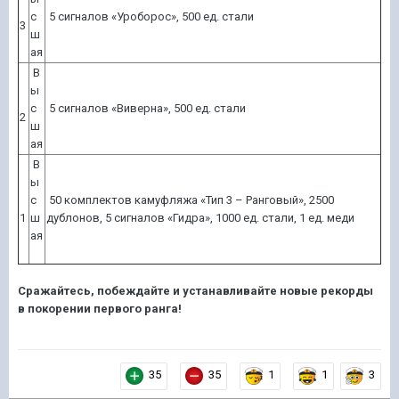
с
5 сигналов «Уроборос», 500 ед. стали
3
ш
ая
В
ы
с
5 сигналов «Виверна», 500 ед. стали
2
ш
ая
В
ы
с
50 комплектов камуфляжа «Тип 3 – Ранговый», 2500
1
ш
дублонов, 5 сигналов «Гидра», 1000 ед. стали, 1 ед. меди
ая
Сражайтесь, побеждайте и устанавливайте новые рекорды
в покорении первого ранга!
35
35
1
1
3