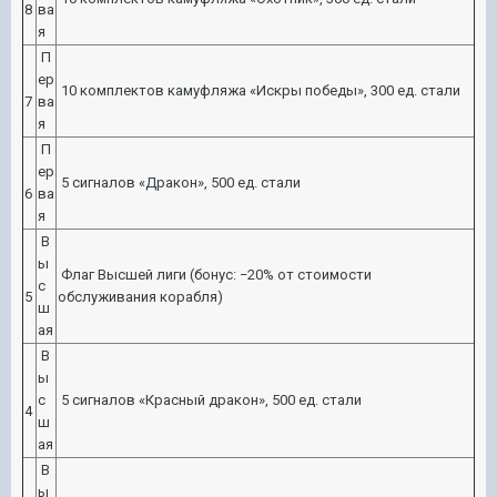
8
ва
я
П
ер
10 комплектов камуфляжа «Искры победы», 300 ед. стали
7
ва
я
П
ер
5 сигналов «Дракон», 500 ед. стали
6
ва
я
В
ы
Флаг Высшей лиги (бонус: −20% от стоимости
с
5
обслуживания корабля)
ш
ая
В
ы
с
5 сигналов «Красный дракон», 500 ед. стали
4
ш
ая
В
ы