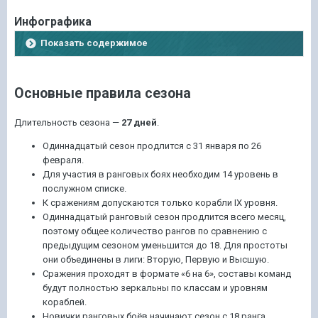
Инфографика
Показать содержимое
Основные правила сезона
Длительность сезона —
27 дней
.
Одиннадцатый сезон продлится с 31 января по 26
февраля.
Для участия в ранговых боях необходим 14 уровень в
послужном списке.
К сражениям допускаются только корабли IX уровня.
Одиннадцатый ранговый сезон продлится всего месяц,
поэтому общее количество рангов по сравнению с
предыдущим сезоном уменьшится до 18. Для простоты
они объединены в лиги: Вторую, Первую и Высшую.
Сражения проходят в формате «6 на 6», составы команд
будут полностью зеркальны по классам и уровням
кораблей.
Новички ранговых боёв начинают сезон с 18 ранга.