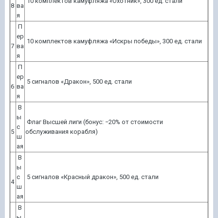
10 комплектов камуфляжа «Охотник», 300 ед. стали
8
ва
я
П
ер
10 комплектов камуфляжа «Искры победы», 300 ед. стали
7
ва
я
П
ер
5 сигналов «Дракон», 500 ед. стали
6
ва
я
В
ы
Флаг Высшей лиги (бонус: −20% от стоимости
с
5
обслуживания корабля)
ш
ая
В
ы
с
5 сигналов «Красный дракон», 500 ед. стали
4
ш
ая
В
ы