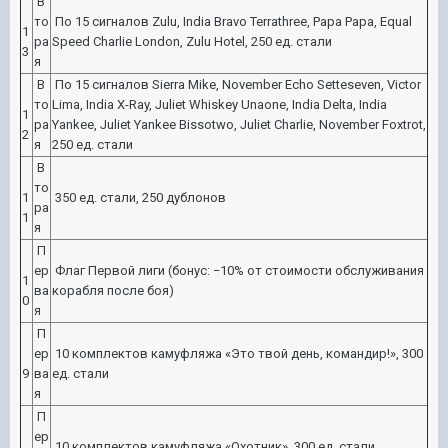
В
то
По 15 сигналов Zulu, India Bravo Terrathree, Papa Papa, Equal
1
ра
Speed Charlie London, Zulu Hotel, 250 ед. стали
3
я
В
По 15 сигналов Sierra Mike, November Echo Setteseven, Victor
то
Lima, India X-Ray, Juliet Whiskey Unaone, India Delta, India
1
ра
Yankee, Juliet Yankee Bissotwo, Juliet Charlie, November Foxtrot,
2
я
250 ед. стали
В
то
1
350 ед. стали, 250 дублонов
ра
1
я
П
ер
Флаг Первой лиги (бонус: −10% от стоимости обслуживания
1
ва
корабля после боя)
0
я
П
ер
10 комплектов камуфляжа «Это твой день, командир!», 300
9
ва
ед. стали
я
П
ер
10 комплектов камуфляжа «Охотник», 300 ед. стали