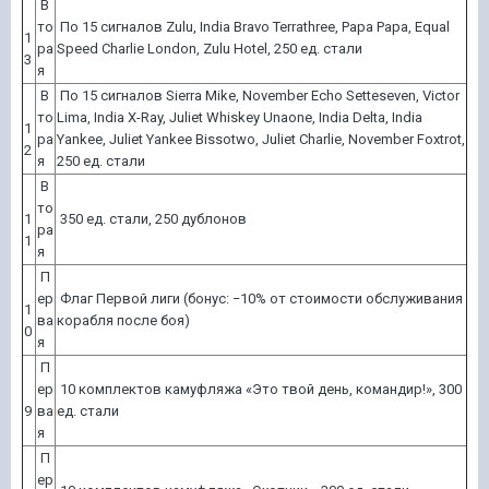
В
то
По 15 сигналов Zulu, India Bravo Terrathree, Papa Papa, Equal
1
ра
Speed Charlie London, Zulu Hotel, 250 ед. стали
3
я
В
По 15 сигналов Sierra Mike, November Echo Setteseven, Victor
то
Lima, India X-Ray, Juliet Whiskey Unaone, India Delta, India
1
ра
Yankee, Juliet Yankee Bissotwo, Juliet Charlie, November Foxtrot,
2
я
250 ед. стали
В
то
1
350 ед. стали, 250 дублонов
ра
1
я
П
ер
Флаг Первой лиги (бонус: −10% от стоимости обслуживания
1
ва
корабля после боя)
0
я
П
ер
10 комплектов камуфляжа «Это твой день, командир!», 300
9
ва
ед. стали
я
П
ер