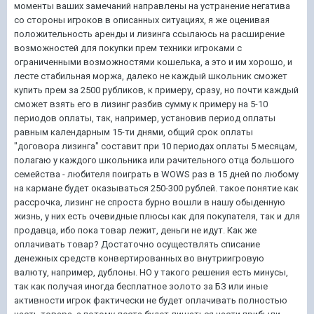
моменты ваших замечаний направлены на устранение негатива
со стороны игроков в описанных ситуациях, я же оценивая
положительность аренды и лизинга ссылаюсь на расширение
возможностей для покупки прем техники игроками с
ограниченными возможностями кошелька, а это и им хорошо, и
лесте стабильная моржа, далеко не каждый школьник сможет
купить прем за 2500 рубликов, к примеру, сразу, но почти каждый
сможет взять его в лизинг разбив сумму к примеру на 5-10
периодов оплаты, так, например, установив период оплаты
равным календарным 15-ти днями, общий срок оплаты
"договора лизинга" составит при 10 периодах оплаты 5 месяцам,
полагаю у каждого школьника или рачительного отца большого
семейства - любителя поиграть в WOWS раз в 15 дней по любому
на кармане будет оказываться 250-300 рублей. такое понятие как
рассрочка, лизинг не спроста бурно вошли в нашу обыденную
жизнь, у них есть очевидные плюсы как для покупателя, так и для
продавца, ибо пока товар лежит, деньги не идут. Как же
оплачивать товар? Достаточно осуществлять списание
денежных средств конвертированных во внутриигровую
валюту, например, дублоны. НО у такого решения есть минусы,
так как получая иногда бесплатное золото за БЗ или иные
активности игрок фактически не будет оплачивать полностью