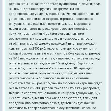
релиза игры. Но как говориться лучше поздно, чем никогда.
Вы приводите конструктивные аргументы, но
положительные моменты ваших замечаний направлены на
устранение негатива со стороны игроков в описанных
ситуациях, я же оценивая положительность аренды и
лизинга ссылаюсь на расширение возможностей для
покупки прем техники игроками
с ограниченными
возможностями кошелька, а это и им хорошо, и лесте
стабильная моржа, далеко не каждый школьник сможе
т
купить прем за 2500 рубликов, к примеру, сразу, но почти
каждый сможет
взять его в лизинг разбив сумму к примеру
на 5-10 периодов оплаты, так, например, установив период
оплаты равным календарным 15-ти днями, общий срок
оплаты "договора лизинга" составит при 10 периодах
оплаты 5 месяцам, полагаю у каждого школьника или
рачительного отца большого семейства - любителя
поиграть в WOWS раз в 15 дней по любому на кармане будет
оказываться 250-300 рублей. такое понятие как рассрочка,
лизинг не спроста бурно вошли в нашу обыденную жизнь, у
них есть очевидные плюсы как для покупателя, так и для
продавца, ибо пока товар лежит, деньги не идут. Как же
оплачивать товар? Достаточно осуществлять списание