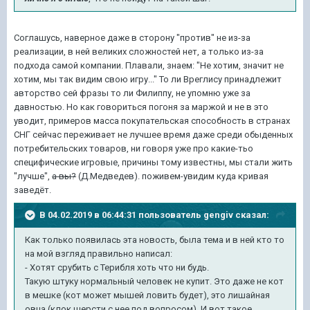
Соглашусь, наверное даже в сторону "против" не из-за
реализации, в ней великих сложностей нет, а только из-за
подхода самой компании. Плавали, знаем: "Не хотим, значит не
хотим, мы так видим свою игру..." То ли Вреглису принадлежит
авторство сей фразы то ли Филиппу, не упомню уже за
давностью. Но как говориться погоня за маржой и не в это
уводит, примеров масса покупательская способность в странах
СНГ сейчас переживает не лучшее время даже среди обыденных
потребительских товаров, ни говоря уже про какие-тьо
специфические игровые, причины тому известны, мы стали жить
"лучше",
а вы?
(Д.Медведев). поживем-увидим куда кривая
заведёт.
В 04.02.2019 в 06:44:31 пользователь
gengiv
сказал:
Как только появилась эта новость, была тема и в ней кто то
на мой взгляд правильно написал:
- Хотят срубить с Терибля хоть что ни будь.
Такую штуку нормальный человек не купит. Это даже не кот
в мешке (кот может мышей ловить будет), это лишайная
овца (клок шерсти с нее под вопросом). И вот такое