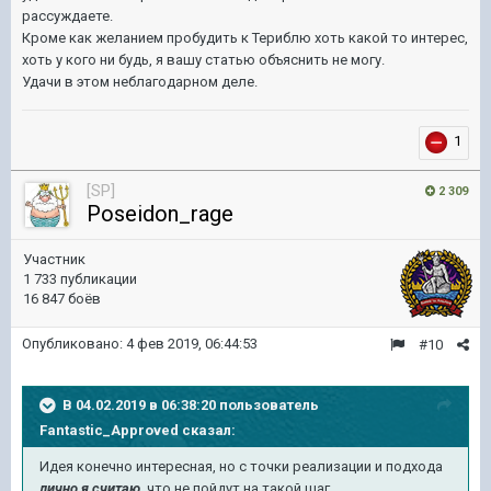
рассуждаете.
Кроме как желанием пробудить к Териблю хоть какой то интерес,
хоть у кого ни будь, я вашу статью объяснить не могу.
Удачи в этом неблагодарном деле.
1
[SP]
2 309
Poseidon_rage
Участник
1 733 публикации
16 847 боёв
Опубликовано:
4 фев 2019, 06:44:53
#10
В 04.02.2019 в 06:38:20 пользователь
Fantastic_Approved
сказал:
Идея конечно интересная, но с точки реализации и подхода
лично я считаю
, что не пойдут на такой шаг.