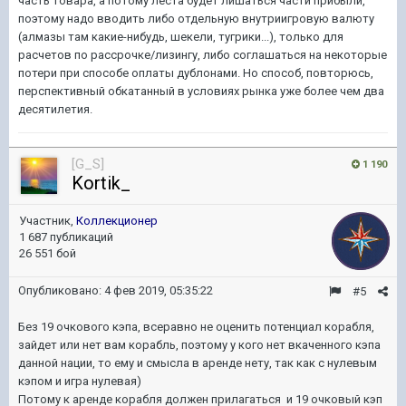
часть товара, а потому леста будет лишаться части прибыли,
поэтому надо вводить либо отдельную внутриигровую валюту
(алмазы там какие-нибудь, шекели, тугрики...), только для
расчетов по рассрочке/лизингу, либо соглашаться на некоторые
потери при способе оплаты дублонами. Но способ, повторюсь,
перспективный обкатанный в условиях рынка уже более чем два
десятилетия.
[G_S]
1 190
Kortik_
Участник,
Коллекционер
1 687 публикаций
26 551 бой
Опубликовано:
4 фев 2019, 05:35:22
#5
Без 19 очкового кэпа, всеравно не оценить потенциал корабля,
зайдет или нет вам корабль, поэтому у кого нет вкаченного кэпа
данной нации, то ему и смысла в аренде нету, так как с нулевым
кэпом и игра нулевая)
Потому к аренде корабля должен прилагаться и 19 очковый кэп