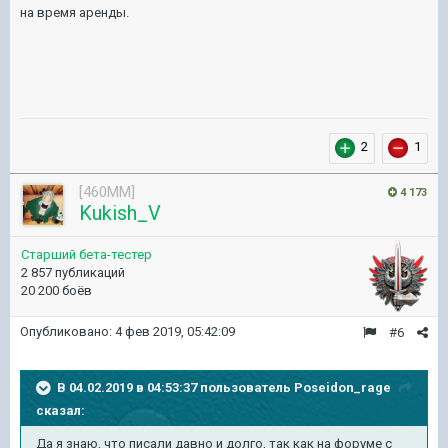
на время аренды.
2
1
[460MM]
4 173
Kukish_V
Старший бета-тестер
2 857 публикаций
20 200 боёв
Опубликовано:
4 фев 2019, 05:42:09
#6
В 04.02.2019 в 04:53:37 пользователь
Poseidon_rage
сказал:
Да я знаю, что писали давно и долго, так как на форуме с