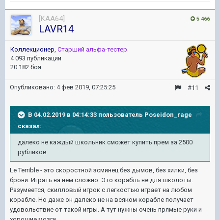
[KAA64]
5 466
LAVR14
Коллекционер
,
Старший альфа-тестер
4 093 публикации
20 182 боя
Опубликовано:
4 фев 2019, 07:25:25
#11
В 04.02.2019 в 04:14:33 пользователь
Poseidon_rage
сказал:
далеко не каждый школьник сможет купить прем за 2500
рубликов
Le Terrible - это скоростной эсминец без дымов, без хилки, без
брони. Играть на нем сложно. Это корабль не для школоты.
Разумеется, скилловый игрок с легкостью играет на любом
корабле. Но даже он далеко не на всяком корабле получает
удовольствие от такой игры. А тут нужны очень прямые руки и
хорошие мозги.