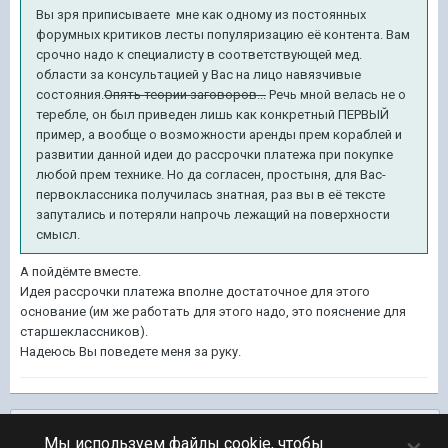
Вы зря приписываете мне как одному из постоянных
форумных критиков лесты популяризацию её контента. Вам
срочно надо к специалисту в соответствующей мед.
области за консультацией у Вас на лицо навязчивые
состояния.
Опять теории заговоров...
Речь мной велась не о
теребле, он был приведен лишь как конкретный ПЕРВЫЙ
пример, а вообще о возможности аренды прем кораблей и
развитии данной идеи до рассрочки платежа при покупке
любой прем технике. Но да согласен, простыня, для Вас-
первоклассника получилась знатная, раз вы в её тексте
запутались и потеряли напрочь лежащий на поверхности
смысл.
А пойдёмте вместе.
Идея рассрочки платежа вполне достаточное для этого
основание (им же работать для этого надо, это пояснение для
старшеклассников).
Надеюсь Вы поведете меня за руку.
Подписчики
0
Мы используем файлы cookie, чтобы