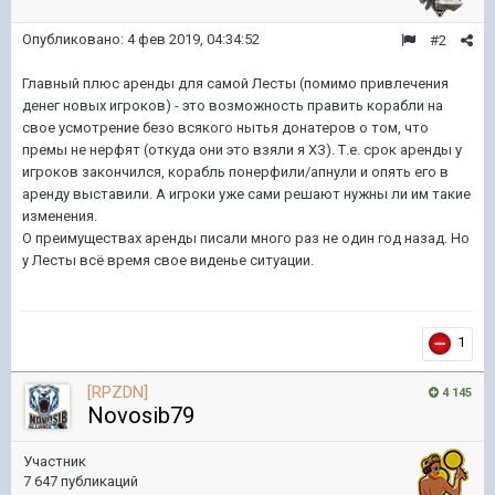
Опубликовано:
4 фев 2019, 04:34:52
#2
Главный плюс аренды для самой Лесты (помимо привлечения
денег новых игроков) - это возможность править корабли на
свое усмотрение безо всякого нытья донатеров о том, что
премы не нерфят (откуда они это взяли я ХЗ). Т.е. срок аренды у
игроков закончился, корабль понерфили/апнули и опять его в
аренду выставили. А игроки уже сами решают нужны ли им такие
изменения.
О преимуществах аренды писали много раз не один год назад. Но
у Лесты всё время свое виденье ситуации.
1
[RPZDN]
4 145
Novosib79
Участник
7 647 публикаций