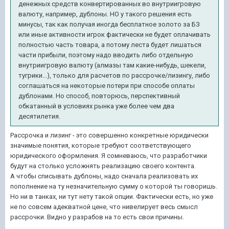
денежных средств конвертированных во внутриигровую
валюту, например, дублоны. НО у такого решения есть
минусы, так как получая иногда бесплатное золото за БЗ
или иные активности игрок фактически не будет оплачивать
полностью часть товара, а потому леста будет лишаться
части прибыли, поэтому надо вводить либо отдельную
внутриигровую валюту (алмазы там какие-нибудь, шекели,
тугрики...), только для расчетов по рассрочке/лизингу, либо
соглашаться на некоторые потери при способе оплаты
дублонами. Но способ, повторюсь, перспективный
обкатанный в условиях рынка уже более чем два
десятилетия.
Рассрочка и лизинг - это совершенно конкретные юридически
значимые понятия, которые требуют соответствующего
юридического оформления. Я сомневаюсь, что разработчики
будут на столько усложнять реализацию своего контента.
А чтобы списывать дублоны, надо сначала реализовать их
пополнение на ту незначительную сумму о которой ты говоришь.
Но ни в танках, ни тут нету такой опции. Фактически есть, но уже
не по совсем адекватной цене, что нивелирует весь смысл
рассрочки. Видно у разрабов на то есть свои причины.