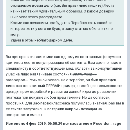
ожидаемое всеми дело (как Вы правильно пишите) Леста
начинает таким удивительным образом. О каком доверии
Вы после этого рассуждаете.
Кроме как желанием пробудить к Териблю хоть какой то
интерес, хоть у кого ни будь, я вашу статью объяснить не
могу.
Удачи в этом неблагодарном деле.
Вы зря приписываете мне как одному из постоянных форумных
критиков лесты популяризацию её контента. Вам срочно надо к
специалисту в соответствующей мед. области за консультацией
у Вас на лицо навязчивые состояния.
Опять теории
заговоров...
Речь мной велась не о теребле, он был приведен
лишь как конкретный ПЕРВЫЙ пример, а вообще о возможности
аренды прем кораблей и развитии данной идеи до рассрочки
платежа при покупке любой прем технике. Но да согласен,
простыня, для Вас-первоклассника получилась знатная, раз вы в
её тексте запутались и потеряли напрочь лежащий на
поверхности смысл.
Изменено
4 фев 2019, 06:50:29
пользователем Poseidon_rage