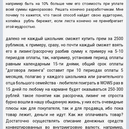
например быть на 10% больше чем его стоимость при уплате
всей суммы единоразово. Решать конечно разработчикам. Мне
почему то кажется, что такой способ найдет свою аудиторию,
копейка рубль бережет, если леста конечно не пренебрегает
этой мудростью.
далеко не каждый школьник сможет купить прем за 2500
рубликов, к примеру, сразу, но почти каждый сможет взять
его в лизинг/рассрочку разбив сумму к примеру на 5-10
периодов оплаты, так, например, установив период оплаты
равным календарным 15-ти днями, общий срок оплаты
"договора лизинга" составит при 10 периодах оплаты 5
месяцев, полагаю у каждого школьника или рачительного
отца большого семейства - любителя поиграть в WOWS раз в
15 дней по любому на кармане будет оказываться 250-300
рублей. такое понятие как рассрочка, лизинг не спроста
бурно вошли в нашу обыденную жизнь, у них есть очевидные
плюсы как для покупателя, так и для продавца, ибо пока
товар лежит, деньги не идут. Как же оплачивать товар?
Достаточно осуществлять списание денежных средств
конвертированных во внутриигровую валюту, например,