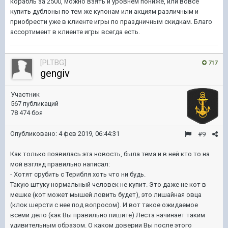
корабль за 2500, можно взять и уровнем пониже, или вовсе
купить дублоны по тем же купонам или акциям различным и
приобрести уже в клиенте игры по праздничным скидкам. Благо
ассортимент в клиенте игры всегда есть.
[PLTBG]
717
gengiv
Участник
567 публикаций
78 474 боя
Опубликовано:
4 фев 2019, 06:44:31
#9
Как только появилась эта новость, была тема и в ней кто то на
мой взгляд правильно написал:
- Хотят срубить с Терибля хоть что ни будь.
Такую штуку нормальный человек не купит. Это даже не кот в
мешке (кот может мышей ловить будет), это лишайная овца
(клок шерсти с нее под вопросом). И вот такое ожидаемое
всеми дело (как Вы правильно пишите) Леста начинает таким
удивительным образом. О каком доверии Вы после этого