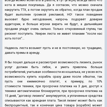
всегда можно испытать в работе, а тут (в игре) всегда было что
кота в мешке покупаешь. Да я согласен, что можно сначала
накрутить ТТХ, а потом скрутить их обратно, когда план продаж
будет выполнен громкой рекламой, НО! такое поведение
вызовет бурю негодования, напрочь подорвёт доверие
аудитории, и больше игроки верить не будут, а дальнейшие
продажи упадут очень сильно. Только откровенный глупец так
рискнет поступить. Уверен леста не живет планами "после нас
хоть потоп"...
Надеюсь леста возьмет пусть и не в постоянную, но традицию,
давать премы в аренду.
Я бы пошел дальше и рассмотрел возможность лизинга, рынок
услуг должен быть гибок, и уметь привлечь больше
потребителей, учитывая особенности их кошелька, не у всех есть
возможность купить корабль сразу даже после обкатки, так
пусть они ежемесячно платят, к примеру, по 10%
стоимости техники, при просрочке платежа на 3 дня, доступ к
технике автоматически блокируется, при просрочке платежа на
15 дней, "договор лизинга" аннулируется, а уплаченные средства
списываются как арендная плата. Такой лизинг может быть как
беспроцентный, так и конечная цена товара (корабля) может