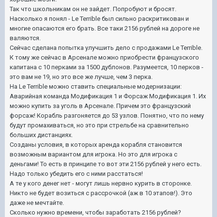
Так что школьникам он не зайдет. Попробуют и бросят.
Насколько я понял - Le Terrible был сильно раскритикован и
многие опасаются его брать. Все таки 2156 рублей на дороге не
валяются.
Сейчас сделана попытка улучшить дело с продажами Le Terrible.
К тому же сейчас в Арсенале можно приобрести французского
капитана с 10 перками за 1500 дублонов. Разумеется, 10 перков -
это вам не 19, но это все же лучше, чем 3 перка.
На Le Terrible можно ставить специальные модернизации:
Аварийная команда Модификация 1 и Форсаж Модификация 1. Их
можно купить за уголь в Арсенале. Причем это французский
форсаж! Корабль разгоняется до 53 узлов. Понятно, что по нему
будут промахиваться, но это при стрельбе на сравнительно
больших дистанциях.
Созданы условия, в которых аренда корабля становится
возможным вариантом для игрока. Но это для игрока с
деньгами! То есть в принципе то вот эти 2156 рублей у него есть.
Надо только убедить его с ними расстаться!
А те у кого денег нет - могут лишь нервно курить в сторонке.
Никто не будет возиться с рассрочкой (аж в 10 этапов!). Это
даже не мечтайте.
Сколько нужно времени, чтобы заработать 2156 рублей?