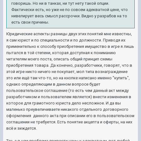
говоришь. Но ни в танках, ни тут нету такой опции.
Фактически есть, но уже не по совсем адекватной цене, что
нивелирует весь смысл рассрочки. Видно у разрабов на то
есть свои причины.
Юридические аспекты разницы двух этих понятий мне известны,
я сам юрист и по специальности и по должности. Приводя их
применительно к способу приобретения имущество в игре я лишь
пытался в той степени, которая доступная к пониманию
читателям моего поста, описать общий принцип схемы
приобретения товара. Да конечно, разработчики, говорят, что в
этой игре никто ничего не покупает, мол типа вознаграждение
это или ещё там что-то, но на кнопке написано именно "купить",
однако определяющим в данном вопросе будет
пользовательское соглашение (то есть чем данный акт между
разработчиком и пользователем является) внести изменения в
которое для грамотного юриста дело несложное. И да вы
маленько преувеличиваете никакого отдельного договорного
оформления данного акта при описании его в пользовательском
соглашении не требуется. Есть понятие акцепта и оферты, на них
всё и зиждется.
Так, а в чем проблема привести цены к адекватным, вот любой