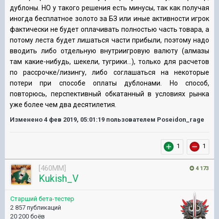
дублоны. НО у такого решения есть минусы, так как получая
иногда бесплатное золото за БЗ или иные активности игрок
фактически не будет оплачивать полностью часть товара, а
потому леста будет лишаться части прибыли, поэтому надо
вводить либо отдельную внутриигровую валюту (алмазы
там какие-нибудь, шекели, тугрики...), только для расчетов
по рассрочке/лизингу, либо соглашаться на некоторые
потери при способе оплаты дублонами. Но способ,
повторюсь, перспективный обкатанный в условиях рынка
уже более чем два десятилетия.
Изменено
4 фев 2019, 05:01:19
пользователем Poseidon_rage
1
1
[460MM]
4 173
Kukish_V
Старший бета-тестер
2 857 публикаций
20 200 боёв