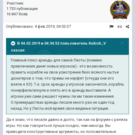
Участник
1 733 публикации
16 847 боёв
Опубликовано:
4 фев 2019, 04:53:37
#4
В 04.02.2019 в 04:34:52 пользователь
Kukish_V
сказал:
Главный плюс аренды для самой Лесты (помимо
привлечения денег новых игроков) - это возможность
править корабли на свое усмотрение безо всякого нытья
донатеров о том, что премы не нерфят (откуда они это
взяли я ХЗ). Т.е. срок аренды у игроков закончился, корабль
понерфили/апнули и опять его в аренду выставили. А
игроки уже сами решают нужны ли им такие изменения.
О преимуществах аренды писали много раз не один год
назад. Но у Лесты всё время свое виденье ситуации.
Да я знаю, что писали давно и долго, так как на форуме с релиза
игры. Но как говориться лучше поздно, чем никогда. Вы
приводите конструктивные аргументы, но положительные