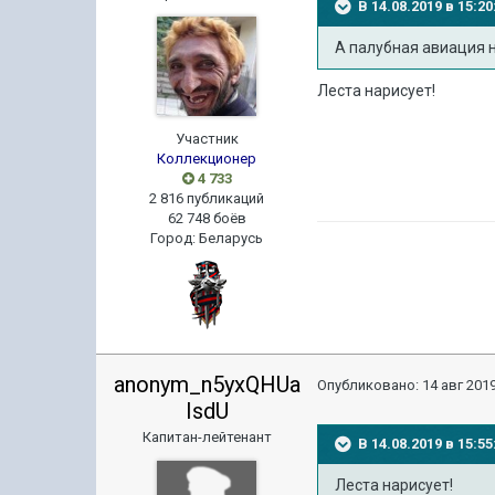
В 14.08.2019 в 15:
А палубная авиация н
Леста нарисует!
Участник
Коллекционер
4 733
2 816 публикаций
62 748 боёв
Город
:
Беларусь
anonym_n5yxQHUa
Опубликовано:
14 авг 2019
IsdU
Капитан-лейтенант
В 14.08.2019 в 15:
Леста нарисует!