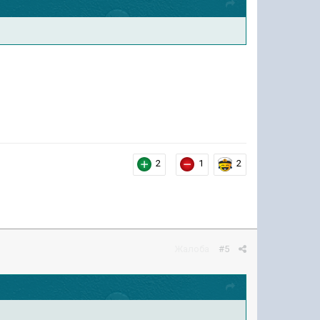
2
1
2
Жалоба
#5