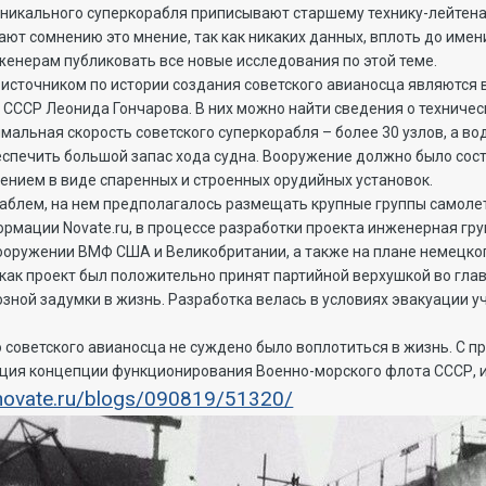
уникального суперкорабля приписывают старшему технику-лейтен
ют сомнению это мнение, так как никаких данных, вплоть до имени 
женерам публиковать все новые исследования по этой теме.
источником по истории создания советского авианосца являются
 СССР Леонида Гончарова. В них можно найти сведения о техничес
симальная скорость советского суперкорабля – более 30 узлов, а в
печить большой запас хода судна. Вооружение должно было состо
нием в виде спаренных и строенных орудийных установок.
аблем, на нем предполагалось размещать крупные группы самолет
ормации Novate.ru, в процессе разработки проекта инженерная г
вооружении ВМФ США и Великобритании, а также на плане немецко
о, как проект был положительно принят партийной верхушкой во гл
зной задумки в жизнь. Разработка велась в условиях эвакуации 
 советского авианосца не суждено было воплотиться в жизнь. С п
ия концепции функционирования Военно-морского флота СССР, и 
/novate.ru/blogs/090819/51320/