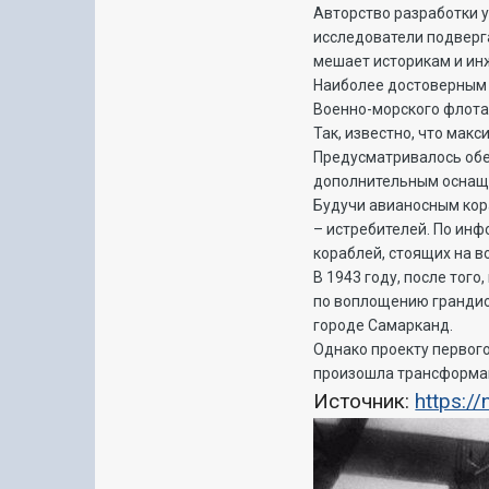
Авторство разработки 
исследователи подверга
мешает историкам и ин
Наиболее достоверным 
Военно-морского флота
Так, известно, что мак
Предусматривалось обес
дополнительным оснаще
Будучи авианосным кор
– истребителей. По инф
кораблей, стоящих на 
В 1943 году, после тог
по воплощению грандио
городе Самарканд.
Однако проекту первого
произошла трансформац
Источник:
https:/