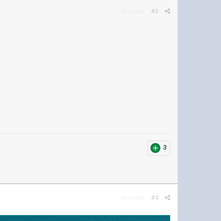
Жалоба
#3
3
Жалоба
#4