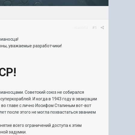
Жалоба
#1
вианосца!
роны, уважаемые разработчики!
СР!
вианосцами. Советский союз не собирался
суперкораблей. И когда в 1943 году в эвакуации
и во главе с лично Иосифом Сталиным вот-вот
лет после этого не могла похвастаться званием
нятие всего ограничений доступа к этим
зной задумки.