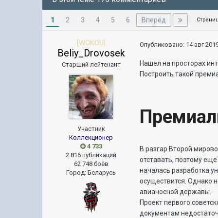
1
Вперёд
2
3
4
5
6
Страниц
[WOKOU]
Опубликовано:
14 авг 2019
Beliy_Drovosek
Нашел на просторах инт
Старший лейтенант
Построить такой преми
Премиал
Участник
Коллекционер
4 733
В разгар Второй мирово
2 816 публикаций
отставать, поэтому еще
62 748 боёв
началась разработка ун
Город
:
Беларусь
осуществится. Однако н
авианосной державы.
Проект первого советск
документам недостаточн