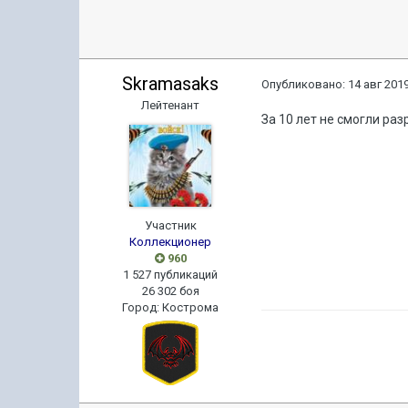
Skramasaks
Опубликовано:
14 авг 2019
Лейтенант
За 10 лет не смогли ра
Участник
Коллекционер
960
1 527 публикаций
26 302 боя
Город
:
Кострома