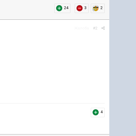
24
3
2
Жалоба
#2
4