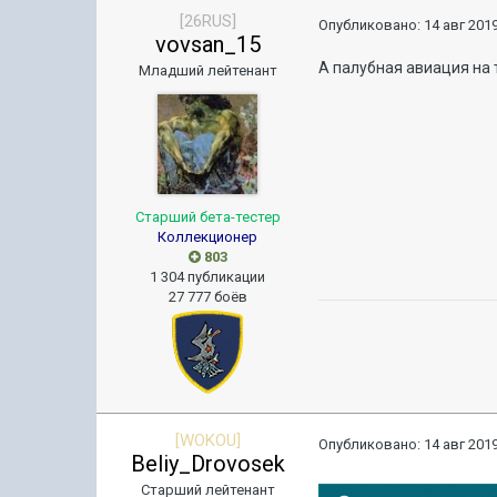
[26RUS]
Опубликовано:
14 авг 2019
vovsan_15
А палубная авиация на 
Младший лейтенант
Старший бета-тестер
Коллекционер
803
1 304 публикации
27 777 боёв
[WOKOU]
Опубликовано:
14 авг 2019
Beliy_Drovosek
Старший лейтенант