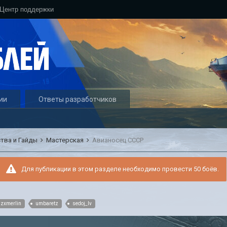
Центр поддержки
ии
Ответы разработчиков
ства и Гайды
Мастерская
Авианосец СССР
Для публикации в этом разделе необходимо провести 50 боёв.
zxmerlin
umbaretz
sedoj_lv