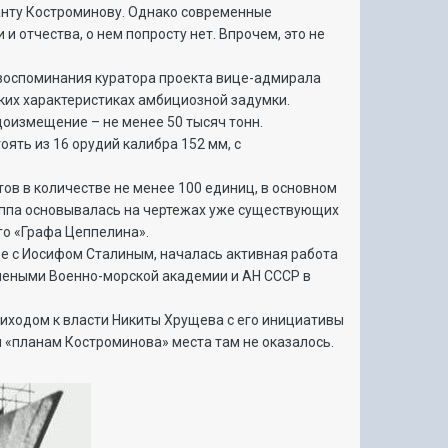
анту Костроминову. Однако современные
и отчества, о нем попросту нет. Впрочем, это не
 воспоминания куратора проекта вице-адмирала
ких характеристиках амбициозной задумки.
одоизмещение – не менее 50 тысяч тонн.
ять из 16 орудий калибра 152 мм, с
ов в количестве не менее 100 единиц, в основном
руппа основывалась на чертежах уже существующих
го «Графа Цеппелина».
аве с Иосифом Сталиным, началась активная работа
учеными Военно-морской академии и АН СССР в
риходом к власти Никиты Хрущева с его инициативы
«планам Костроминова» места там не оказалось.