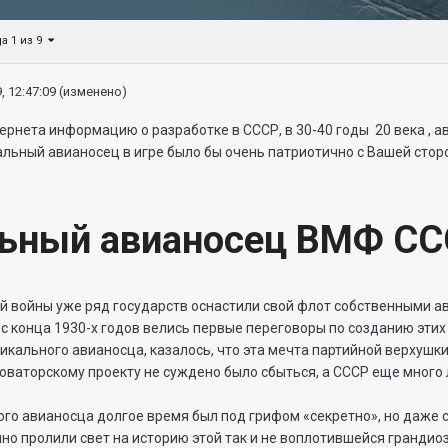
а 1 из 9
, 12:47:09
(изменено)
ернета информацию о разработке в СССР, в 30-40 годы 20 века , а
альный авианосец в игре было бы очень патриотично с Вашей сто
ьный авианосец ВМФ СС
й войны уже ряд государств оснастили свой флот собственными а
 с конца 1930-х годов велись первые переговоры по созданию этих 
икального авианосца, казалось, что эта мечта партийной верхушк
оваторскому проекту не суждено было сбыться, а СССР еще много 
ого авианосца долгое время был под грифом «секретно», но даже с
о пролили свет на историю этой так и не воплотившейся грандио