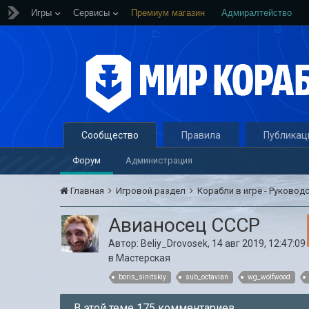
Игры
Сервисы
Премиум магазин
Адмиралтейство
Сообщество
Правила
Публикац
Форум
Администрация
Главная
Игровой раздел
Корабли в игре - Руковод
Авианосец СССР
Автор:
Beliy_Drovosek
,
14 авг 2019, 12:47:09
в
Мастерская
boris_sinitskiy
sub_octavian
wg_wolfwood
В этой теме 175 комментариев