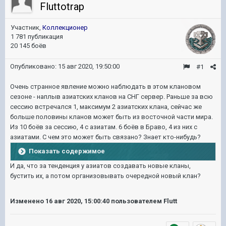
Fluttotrap
Участник,
Коллекционер
1 781 публикация
20 145 боёв
Опубликовано:
15 авг 2020, 19:50:00
#1
Очень странное явление можно наблюдать в этом клановом
сезоне - наплыв азиатских кланов на СНГ сервер. Раньше за всю
сессию встречался 1, максимум 2 азиатских клана, сейчас же
больше половины кланов может быть из восточной части мира.
Из 10 боёв за сессию, 4 с азиатам. 6 боёв в Браво, 4 из них с
азиатами. С чем это может быть связано? Знает кто-нибудь?
Показать содержимое
И да, что за тенденция у азиатов создавать новые кланы,
бустить их, а потом организовывать очередной новый клан?
Изменено
16 авг 2020, 15:00:40
пользователем Flutt