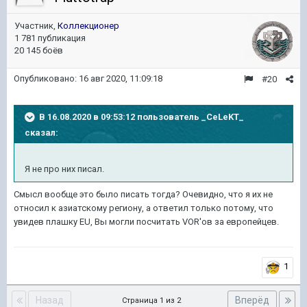
Участник,
Коллекционер
1 781 публикация
20 145 боёв
Опубликовано:
16 авг 2020, 11:09:18
#20
В 16.08.2020 в 09:53:12 пользователь
_CeLeKT_
сказал:
Я не про них писал.
Смысл вообще это было писать тогда? Очевидно, что я их не
относил к азиатскому региону, а ответил только потому, что
увидев плашку EU, Вы могли посчитать VOR'ов за европейцев.
1
Назад
Вперёд
Страница 1 из 2