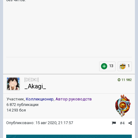
13
1
[DEDKI]
11 982
_Akagi_
Участник,
Коллекционер
,
Автор руководств
6 872 публикации
14 293 боя
Опубликовано:
15 авг 2020, 21:17:57
#4