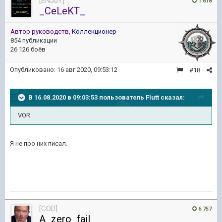
[ENJ0Y]
1 618
_CeLeKT_
Автор руководств
,
Коллекционер
854 публикации
26 126 боёв
Опубликовано:
16 авг 2020, 09:53:12
#18
В 16.08.2020 в 09:03:53 пользователь
Flutt
сказал:
VOR
Я не про них писал.
[COD]
6 757
A_zero_fail