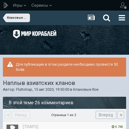
Игры
Сервисы
Клановые бои
Для публикации в этом разделе необходимо провести 50
боёв.
Наплыв азиатских кланов
Автор:
Fluttotrap
,
15 авг 2020, 19:50:00
в
Клановые бои
В этой теме 26 комментариев
Назад
Вперёд
Страница 1 из 2
[TRAPS]
5 745