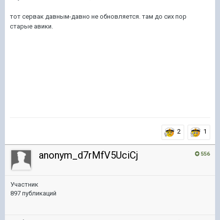
тот сервак давным-давно не обновляется. там до сих пор
старые авики.
2
1
anonym_d7rMfV5UciCj
556
Участник
897 публикаций