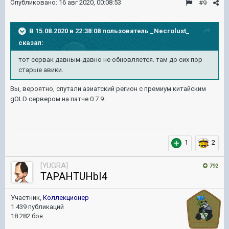
Опубликовано:
16 авг 2020, 00:08:53
#9
В 15.08.2020 в 22:38:08 пользователь
_Necrolust_
сказал:
тот сервак давным-давно не обновляется. там до сих пор
старые авики.
Вы, вероятно, спутали азиатский регион с премиум китайским
gOLD сервером на патче 0.7.9.
1
2
[YUGRA]
792
TAPAHTUHbI4
Участник,
Коллекционер
1 439 публикаций
18 282 боя