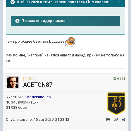
В 15.08.2020 в 20:46:39 пользователь
Flutt
сказал:
Показать содержимое
Там про общее Светлое Будущее
Как по мне, "наплыв" начался ещё год назад, причём не только на
CIS
[4MEZ]
9 124
ACETON87
Участник,
Коллекционер
10 345 публикаций
31 938 боёв
Опубликовано:
15 авг 2020, 21:23:12
#5