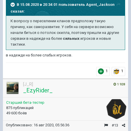
В 15.08.2020 в 20:34:01 пользователь
Agent_Jackson
сказал:
К вопросу о переселении кланов предположу такую
причину, как саморазвитие. У себя на сервере возможно
начали биться о потолок скилла, поэтому пришли на другие
серваки в надежде на более
сильных
игроков и новые
тактики.
в надежде на более слабых игроков.
1
1
[J_R]
1 928
_EzyRider_
Старший бета-тестер
875 публикаций
49 600 боёв
Опубликовано:
16 авг 2020, 05:56:36
#13