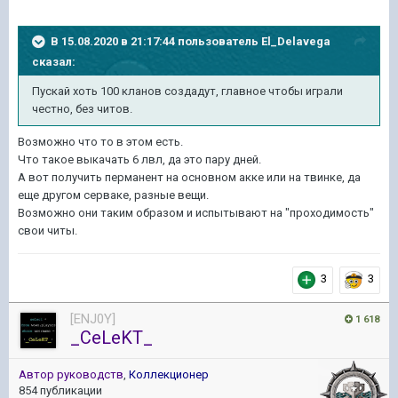
В 15.08.2020 в 21:17:44 пользователь
El_Delavega
сказал:
Пускай хоть 100 кланов создадут, главное чтобы играли
честно, без читов.
Возможно что то в этом есть.
Что такое выкачать 6 лвл, да это пару дней.
А вот получить перманент на основном акке или на твинке, да
еще другом серваке, разные вещи.
Возможно они таким образом и испытывают на "проходимость"
свои читы.
3
3
[ENJ0Y]
1 618
_CeLeKT_
Автор руководств
,
Коллекционер
854 публикации