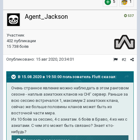
5
1
Agent_Jackson
537
Участник
402 публикации
15 738 боёв
Опубликовано:
15 авг 2020, 20:34:01
#2
В 15.08.2020 в 19:50:00 пользователь
Flutt
сказал:
Очень странное явление можно наблюдать в этом ранговом
сезоне - наплыв азиатских кланов на СНГ сервер. Раньше за
всю сессию встречался 1, максимум 2 азиатских клана,
сейчас же больше половины кланов может быть из
восточной части мира.
Из 10 боёв за сессию, 4 с азиатам. 6 боёв в Браво, 4 из них с
азиатами. С чем это может быть связано? Знает кто-
нибудь?