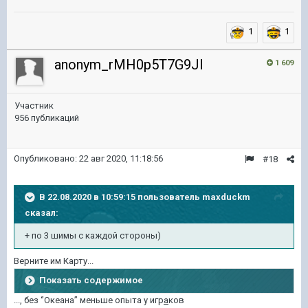
1
1
anonym_rMH0p5T7G9Jl
1 609
Участник
956 публикаций
Опубликовано:
22 авг 2020, 11:18:56
#18
В 22.08.2020 в 10:59:15 пользователь
maxduckm
сказал:
+ по 3 шимы с каждой стороны)
Верните им Карту...
Показать содержимое
..., без ‘’Океана’’ меньше опыта у игр
а
ков