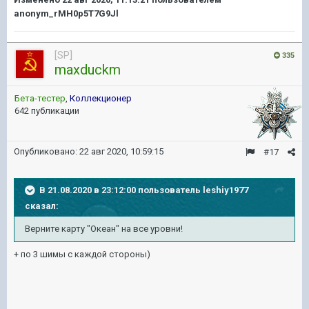
anonym_rMH0p5T7G9Jl
[SP]
335
maxduckm
Бета-тестер
,
Коллекционер
642 публикации
Опубликовано:
22 авг 2020, 10:59:15
#17
В 21.08.2020 в 23:12:00 пользователь
leshiy1977
сказал:
Верните карту "Океан" на все уровни!
+ по 3 шимы с каждой стороны)