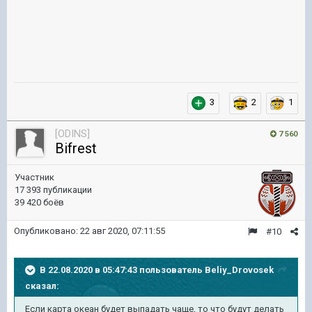
3
2
1
[ODINS]
7 560
Bifrest
Участник
17 393 публикации
39 420 боёв
Опубликовано:
22 авг 2020, 07:11:55
#10
В 22.08.2020 в 05:47:43 пользователь
Beliy_Drovosek
сказал:
Если карта океан будет выпадать чаще, то что будут делать