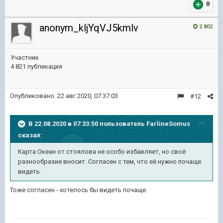
8
anonym_kljYqVJ5kmlv
2 802
Участник
4 821 публикация
Опубликовано:
22 авг 2020, 07:37:03
#12
В 22.08.2020 в 07:33:50 пользователь
FarlineSomus
сказал:
Карта Океан от стоялова не особо избавляет, но своё
разнообразие вносит. Согласен с тем, что её нужно почаще
видеть.
Тоже согласен - хотелось бы видеть почаще.