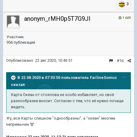
3
anonym_rMH0p5T7G9Jl
1 609
Участник
956 публикаций
Опубликовано:
22 авг 2020, 10:46:51
#16
В 22.08.2020 в 07:33:50 пользователь
FarlineSomus
сказал:
Карта Океан от стоялова не особо избавляет, но своё
разнообразие вносит. Согласен с тем, что её нужно почаще
видеть.
Угу, все Карты слишком ‘’однообразны’’, а ‘’океан’’ многим
непривычен
👿
Изменено
22 авг 2020, 11:13:21
пользователем