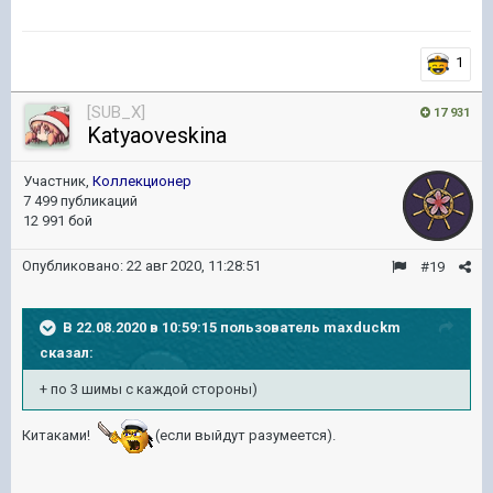
1
[SUB_X]
17 931
Katyaoveskina
Участник,
Коллекционер
7 499 публикаций
12 991 бой
Опубликовано:
22 авг 2020, 11:28:51
#19
В 22.08.2020 в 10:59:15 пользователь
maxduckm
сказал:
+ по 3 шимы с каждой стороны)
Китаками!
(если выйдут разумеется).