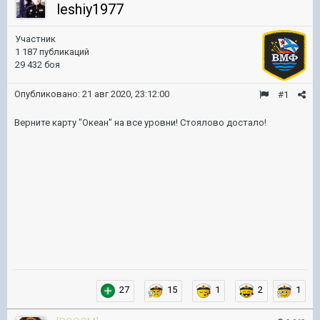
leshiy1977
Участник
1 187 публикаций
29 432 боя
Опубликовано:
21 авг 2020, 23:12:00
#1
Верните карту "Океан" на все уровни! Стоялово достало!
27
15
1
2
1