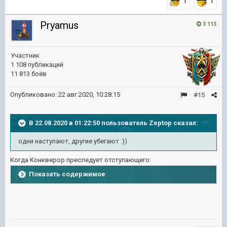
1
1
Pryamus
3 113
Участник
1 108 публикаций
11 813 боёв
Опубликовано:
22 авг 2020, 10:28:15
#15
В 22.08.2020 в 01:22:50 пользователь
Zeptop
сказал:
одни наступают, другие убегают
:))
Когда Конкверор преследует отступающего:
Показать содержимое