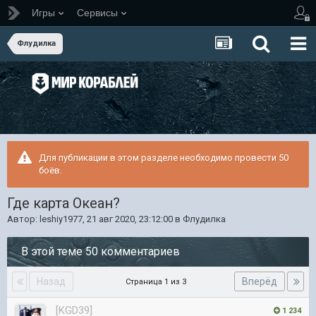
Игры
Сервисы
Флудилка
Для публикации в этом разделе необходимо провести 50
боёв.
Где карта Океан?
Автор:
leshiy1977
,
21 авг 2020, 23:12:00
в
Флудилка
В этой теме 50 комментариев
Назад
Вперёд
Страница 1 из 3
[KGD39]
1 234