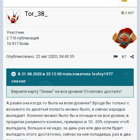
Tor_38_
2 637
Участник
2 716 публикаций
10 917 боёв
Опубликовано:
22 авг 2020, 04:43:55
#7
В 21.08.2020 в 23:12:00 пользователь
leshiy1977
сказал:
Верните карту "Океан" на все уровни! Стоялово достало!
А разве она когда то была на всех уровнях? Вроде бы только с
восьмого по десятый попасть можно было, и сейчас изредка
выпадает. Конечно можно было бы и почаще и на все уровни, в
пределах разумного конечно, примерно в 10 - 20% случаях чтоб
выпадала, больше и не надо, за день раз или два если будет
выпадать этого достаточно, сейчас на неё попадаешь раз в два -