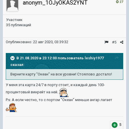
anonym_1OJyOKAS2YNT
27
Участник
35 публикаций
Опубликовано:
22 авг 2020, 03:39:32
#5
В 21.08.2020 в 23:12:00 пользователь
leshiy1977
сказал:
Верните карту "Океан" на все уровни! Стоялово достало!
У меня эта карта 24/7 в порту стоит, и каждый день 100-
процентовый винрейт на ней.
P.s: А если честно, то с портом "Океан" меньше ангар лагает
5