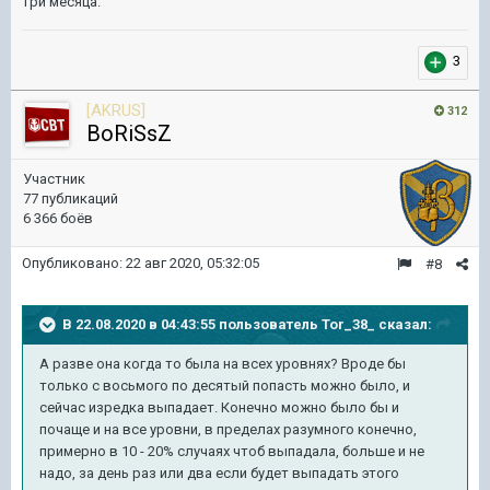
три месяца.
3
[AKRUS]
312
BoRiSsZ
Участник
77 публикаций
6 366 боёв
Опубликовано:
22 авг 2020, 05:32:05
#8
В 22.08.2020 в 04:43:55 пользователь
Tor_38_
сказал:
А разве она когда то была на всех уровнях? Вроде бы
только с восьмого по десятый попасть можно было, и
сейчас изредка выпадает. Конечно можно было бы и
почаще и на все уровни, в пределах разумного конечно,
примерно в 10 - 20% случаях чтоб выпадала, больше и не
надо, за день раз или два если будет выпадать этого