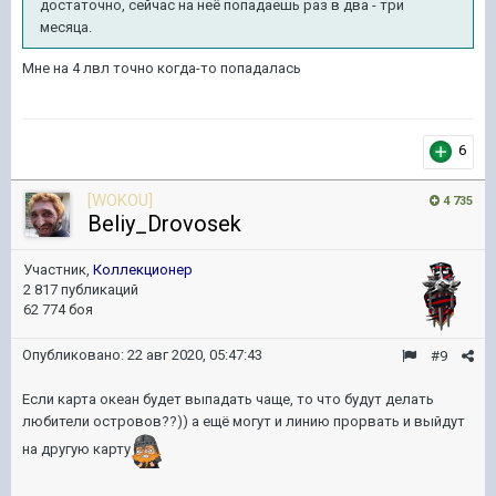
достаточно, сейчас на неё попадаешь раз в два - три
месяца.
Мне на 4 лвл точно когда-то попадалась
6
[WOKOU]
4 735
Beliy_Drovosek
Участник,
Коллекционер
2 817 публикаций
62 774 боя
Опубликовано:
22 авг 2020, 05:47:43
#9
Если карта океан будет выпадать чаще, то что будут делать
любители островов??)) а ещё могут и линию прорвать и выйдут
на другую карту