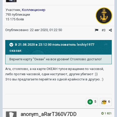
Участник,
Коллекционер
793 публикации
15 175 боёв
Опубликовано:
22 авг 2020, 01:22:50
#3
В 21.08.2020 в 23:12:00 пользователь
leshiy1977
сказал:
Верните карту "Океан" на все уровни! Стоялово достало!
Ага, стоялово, а на карте ОКЕАН тупое вращение по часовой,
либо против часовой, одни наступают, другие убегают
:))
Это вы предлагаете перейти из одной крайности в другую.
:)
5
6
anonym_aRarT360V7DD
1 821