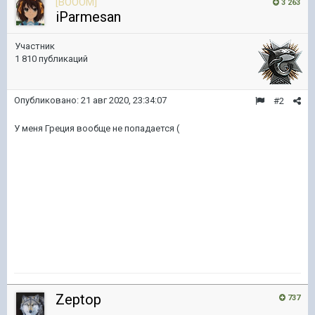
[BOOOM]
3 263
iParmesan
Участник
1 810 публикаций
Опубликовано:
21 авг 2020, 23:34:07
#2
У меня Греция вообще не попадается (
Zeptop
737