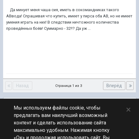
Да минует меня чаша сия, иметь в сокомандниках такого
АВвода! Спрашивая что купить, имеет у пирса оба АВ, но не имеет
умения играть на них! В следствии ничтожного количества
проведённых боёв! Суммарно - 32!!? Да уж ...
Назад
Вперёд
Страница 1 из 3
Подписчики
0
×
Мы используем файлы cookie, чтобы
предлагать вам наилучший возможный
ПЕРЕЙТИ К СПИСКУ ТЕМ
контент и сделать использование сайта
Обсуждение Мира Кораблей
максимально удобным. Нажимая кнопку
«Ок» и продолжая использовать сайт, Вы