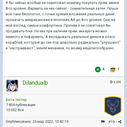
Я бы сейчас вообще не советовал новичку покупать прем. авики
8-го уровня. Фармить на них сейчас - сомнительная затея. Лучше
всё-таки бесплатно, с точки зрения вложения реальных денег,
прокачать американские и японские АВ до 8-го уровня. Они, на
мой взгляд, самые комфортные. Причём я не советовал бы
продавать 6-ки. На них при наличии прем. аккаунта можно
немного и пофармить. А вкладывать реальные деньги в класс
кораблей, который до сих пор довольно радикально "улучшают"
и "настраивают", меняя механики, по моему нецелесообразно.
4
1
Dilandualb
4 235
Бета-тестер
7 834 публикации
10 632 боя
Опубликовано:
26 мар 2022, 13:42:19
#19