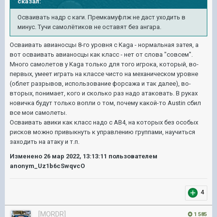
сказал:
Осваивать надр с каги. Премкамуфлж не даст уходить в
минус. Тучи самолётиков не оставят без ангара.
Осваивать авианосцы 8-го уровня с Kaga - нормальная затея, а
вот осваивать авианосцы как класс - нет от слова "совсем".
Много самолетов у Kaga только для того игрока, который, во-
первых, умеет играть на классе чисто на механическом уровне
(облет разрывов, использование форсажа и так далее), во-
вторых, понимает, кого и сколько раз надо атаковать. В руках
новичка будут только вопли о том, почему какой-то Austin сбил
все мои самолеты.
Осваивать авики как класс надо с АВ4, на которых без особых
рисков можно привыкнуть к управлению группами, научиться
заходить на атаку и т.п.
Изменено
26 мар 2022, 13:13:11
пользователем
anonym_Uz1b6cSwqvcO
4
[MORDR]
1 585