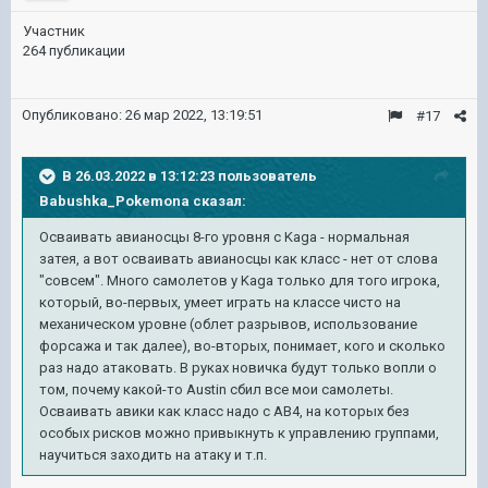
Участник
264 публикации
Опубликовано:
26 мар 2022, 13:19:51
#17
В 26.03.2022 в 13:12:23 пользователь
Babushka_Pokemona
сказал:
Осваивать авианосцы 8-го уровня с Kaga - нормальная
затея, а вот осваивать авианосцы как класс - нет от слова
"совсем". Много самолетов у Kaga только для того игрока,
который, во-первых, умеет играть на классе чисто на
механическом уровне (облет разрывов, использование
форсажа и так далее), во-вторых, понимает, кого и сколько
раз надо атаковать. В руках новичка будут только вопли о
том, почему какой-то Austin сбил все мои самолеты.
Осваивать авики как класс надо с АВ4, на которых без
особых рисков можно привыкнуть к управлению группами,
научиться заходить на атаку и т.п.