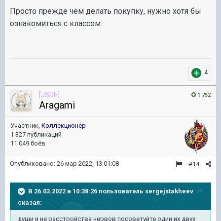
Просто прежде чем делать покупку, нужно хотя бы
ознакомиться с классом.
4
[JSDF]
1 752
Aragami
Участник,
Коллекционер
1 327 публикаций
11 049 боёв
Опубликовано:
26 мар 2022, 13:01:08
#14
В 26.03.2022 в 10:38:26 пользователь
sergejstakheev
сказал:
души
и
не расстройства нервов посоветуйте один их двух