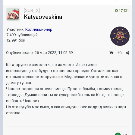
[SUB_X]
17 931
Katyaoveskina
Участник,
Коллекционер
7 499 публикаций
12 991 бой
Опубликовано:
26 мар 2022, 11:02:59
#3
Кага- хрупкие самолеты, но их много. Из активно
использующихся будут в основном торпеды. Остальное как
вспомогательное вооружение. Медленная и чувствительная к
дамагу тушка.
Чкалов- хорошая огневая мощь. Просто бомбы, топмачтовые,
торпеды. Думаю если ты не супернагибатель на Каге, то проще
выбрать Чкалов)
Но это сугубо мое имхо, я как авиадуша все подряд авики в порт
ставлю.