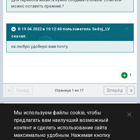
можно оставить прежний ?
В 19.04.2022 в 10:12:40 пользователь
Sedoj_LV
сказал:
на
любую удобную вам
почту
1
Назад
Вперёд
Страница 1 из 17
Подписчики
4
×
Мы используем файлы cookie, чтобы
предлагать вам наилучший возможный
ПЕРЕЙТИ К СПИСКУ ТЕМ
контент и сделать использование сайта
Новости
максимально удобным. Нажимая кнопку