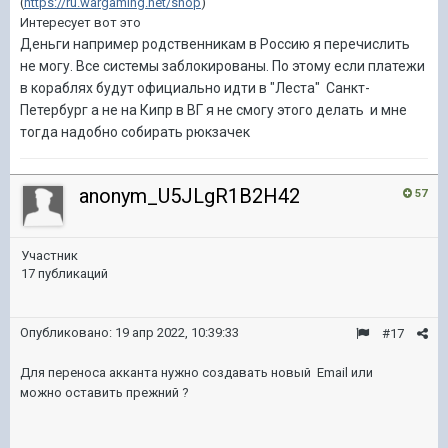
(
https://ru.wargaming.net/shop
)
Интересует вот это
Деньги например родственникам в Россию я перечислить
не могу. Все системы заблокированы. По этому если платежи
в кораблях будут официально идти в "Леста" Санкт-
Петербург а не на Кипр в ВГ я не смогу этого делать и мне
тогда надобно собирать рюкзачек
anonym_U5JLgR1B2H42
57
Участник
17 публикаций
Опубликовано:
19 апр 2022, 10:39:33
#17
Для переноса акканта нужно создавать новый Email или
можно оставить прежний ?