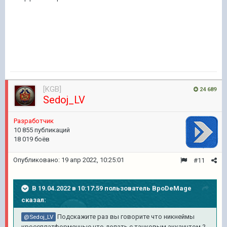
[KGB]
24 689
Sedoj_LV
Pазработчик
10 855 публикаций
18 019 боёв
Опубликовано:
19 апр 2022, 10:25:01
#11
В 19.04.2022 в 10:17:59 пользователь
BpoDeMage
сказал:
Подскажите раз вы говорите что никнеймы
@Sedoj_LV
кроссплатформенные что делать с танковым аккаунтом ?