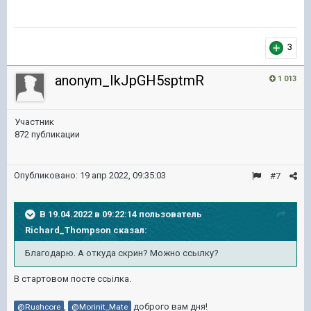
3
anonym_IkJpGH5sptmR
1 013
Участник
872 публикации
Опубликовано:
19 апр 2022, 09:35:03
#7
В 19.04.2022 в 09:22:14 пользователь
Richard_Thompson
сказал:
Благодарю. А отк
уда скрин? Можно ссылку?
В стартовом посте ссьілка.
,
доброго вам дня!
@Rushcore
@Morinit_Mate