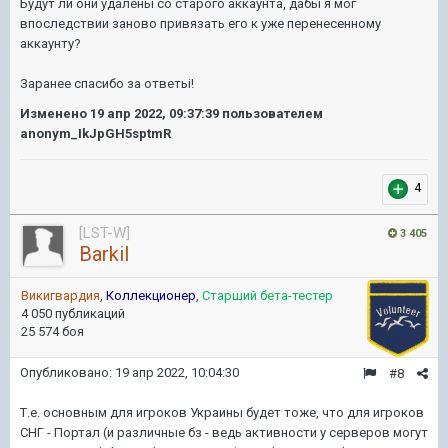
Будут ли они удаленьі со старого аккаунта, дабьі я мог
впоследствии заново привязать его к уже перенесенному
аккаунту?
Заранее спасибо за ответьі!
Изменено
19 апр 2022, 09:37:39
пользователем
anonym_IkJpGH5sptmR
4
[LST-W]
3 405
Barkil
Викигвардия
,
Коллекционер
,
Старший бета-тестер
4 050 публикаций
25 574 боя
Опубликовано:
19 апр 2022, 10:04:30
#8
Т.е. основным для игроков Украины будет тоже, что для игроков
СНГ - Портал (и различные бз - ведь активности у серверов могут