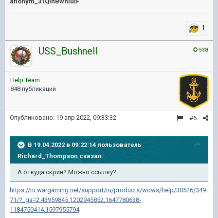
anonym_31QIhBwniulF
1
USS_Bushnell
538
Help Team
848 публикаций
Опубликовано:
19 апр 2022, 09:33:32
#6
В 19.04.2022 в 09:22:14 пользователь
Richard_Thompson
сказал:
А откуда скрин? Можно ссылку?
https://ru.wargaming.net/support/ru/products/wows/help/30526/349
71/?_ga=2.43959845.1202945852.1647780638-
1184750414.1597955794