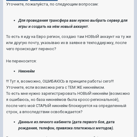
Уточните, пожалуйста, по следующим вопросам:
Для проведения трансфера вам нужно выбрать сервер для
игры и создать на нём новый аккаунт.
То есть я иду на Евро регион, создаю там НОВЬІЙ аккаунт на ту же
или другую почту, указьіваю их в заявке в техподдержку, после
чего происходит перенос?
Не переносится:
Никнейм
!!! Тут я, возможно, ОШИБАЮСЬ в принципе работьі сего!!!
Уточните, если возможна рега с ТЕМ ЖЕ никнеймом.
То есть мне нужно зарегистрировать НОВЬІЙ никнейм (возможно
я ошибаюсь, но база никнеймов бьіла кросс-региональной),
после чего мой СТАРЬІЙ никнейм блокируется на определенньій
строк, а впоследствии освобождается?
Данные из личного кабинета (дата первого боя, дата
рождения, телефон, привязка платежных методов).