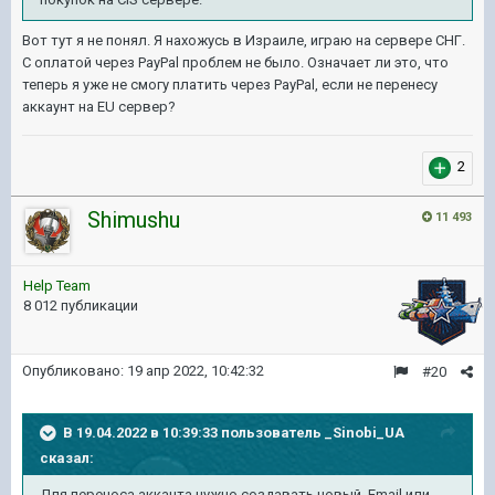
Вот тут я не понял. Я нахожусь в Израиле, играю на сервере СНГ.
С оплатой через PayPal проблем не было. Означает ли это, что
теперь я уже не смогу платить через PayPal, если не перенесу
аккаунт на EU сервер?
2
Shimushu
11 493
Help Team
8 012 публикации
Опубликовано:
19 апр 2022, 10:42:32
#20
В 19.04.2022 в 10:39:33 пользователь
_Sinobi_UA
сказал:
Для переноса акканта нужно создавать новый Email или