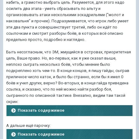
набить, а грамотно выбрать цель. Разумеется, для этого надо
осилить два этапа - уметь сбрасывать по альту и
организовывать атаки несколькими эскадрильями ("молот и
наковальня" и прочее). Подразумевается, что игрок либо умеет
эти два пункта и совершенствует третий, либо он идёт по
ссылочкам и смотрит разборы боёв, в которых всё описано
предельно просто, подробно и наглядно.
Быть несогласным, что ЭМ, жмущийся в островах, приоритетная
цель, Ваше право. Но, во-первых, как я уже сказал выше,
неплохо сыграть несколько боёв, чтобы мнение было
подкреплено хоть чем-то. В конце концов, я пишу гайды, сыграв
приличное число каток, и было бы странно, если бы я имел 0
боёв и учил других, верно? Во-вторых, в конце гайда приведена
ссылка, и сказано, что по ней можно найти разбор боя,
сыгранного по описанной тактике. Внезапно, видим там такой
скрин:
Показать содержимое
А дальше ещё парочку:
Показать содержимое