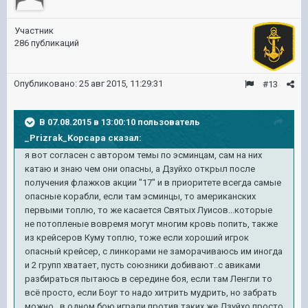
Участник
286 публикаций
Опубликовано:
25 авг 2015, 11:29:31
#13
В 07.08.2015 в 13:00:10 пользователь
_Prizrak_Kopcapa сказал:
я вот согласен с автором темы по эсминцам, сам на них
катаю и знаю чем они опасны, а Дзуйхо открыл после
получения флажков акции "17" и в приоритете всегда самые
опасные корабли, если там эсминцы, то американских
первыми топлю, то же касается Святых Луисов...которые
не потопленые вовремя могут многим кровь попить, также
из крейсеров Куму топлю, тоже если хороший игрок
опасный крейсер, с линкорами не заморачиваюсь им иногда
и 2 групп хватает, пусть союзники добивают..с авиками
разбираться пытаюсь в середине боя, если там Ленгли то
всё просто, если Боуг то надо хитрить мудрить, но забрать
можно...в одном бою играли против таких же Дзуйхо просто