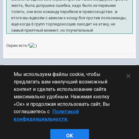
жесть, была допушена ошибка, надо было их первыми
топить, они всю команду перебили в превосходстве...в
итоге мы вдвоём с авиком к концу боя против полкоманды,
ещё когда 6 групп торпедоносцев заходит на атаку, не
самый приятный момент, но поучительный
Скрин есть?
Подписчики
0
×
Мы используем файлы cookie, чтобы
предлагать вам наилучший возможный
ПЕРЕЙТИ К СПИСКУ ТЕМ
контент и сделать использование сайта
Обсуждение Мира Кораблей
максимально удобным. Нажимая кнопку
«Ок» и продолжая использовать сайт, Вы
соглашаетесь с
Политикой
конфиденциальности.
Стиль
OK