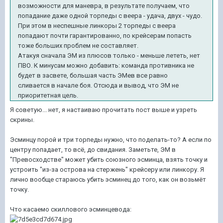
возможности для маневра, в результате получаем, что
попадание даже одной торпеды с веера - удача, двух - чудо.
При этом в неспешные линкоры 2 торпеды с веера
попадают почти гарантированно, по крейсерам попасть
тоже больших проблем не составляет.
Атакуя сначала ЭМ из плюсов только - меньше лететь, нет
ПВО. К минусам можно добавить: команда противника не
будет в засвете, большая часть ЭМев все равно
сливается в начале боя. Отсюда и вывод, что ЭМ не
приоритетная цель.
Я советую... нет, я настаиваю прочитать пост выше и узреть
скрины.
Эсминцу порой и три торпеды нужно, что поделать-то? А если по
центру попадает, то всё, до свидания. Заметьте, ЭМ в
"Превосходстве" может убить союзного эсминца, взять точку и
устроить "из-за острова на стержень" крейсеру или линкору. Я
лично вообще стараюсь убить эсминец до того, как он возьмёт
точку.
Что касаемо скиллового эсминцевода: