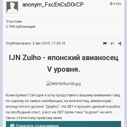
anonym_FxcEnCsDOrCP
4 022
Участник
2 595 публикаций
Опубликовано:
3 авг 2015, 11:36:13
#1
IJN Zuiho - японский авианосец
V уровня.
Всем привет! Сегодня я хочу представить вашему вниманию гайд
по одному из самых нагибающих, на мой взгляд, авианосцев -
японцу пятого уровня "Дзуйхо". На ЗБТ я прошёл данный корабль
за свободный опыт, а вот на ОБТ прям-таки "подсел" на него.
Свою статистику привожу ниже:
Показать содержимое