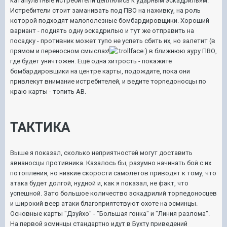
катапультные истребители цеплялись к ударным эскадрильям.
Истребители стоит заманивать под ПВО на наживку, на роль
которой подходят малополезные бомбардировщики. Хороший
вариант - поднять одну эскадрилью и тут же отправить на
посадку - противник может тупо не успеть сбить их, но залетит (в
прямом и переносном смыслах!
) в ближнюю ауру ПВО,
где будет уничтожен. Ещё одна хитрость - покажите
бомбардировщики на центре карты, подождите, пока они
привлекут внимание истребителей, и ведите торпедоносцы по
краю карты - топить АВ.
ТАКТИКА
Выше я показал, сколько неприятностей могут доставить
авианосцы противника. Казалось бы, разумно начинать бой с их
потопления, но низкие скорости самолётов приводят к тому, что
атака будет долгой, нудной и, как я показал, не факт, что
успешной. Зато большое количество эскадрилий торпедоносцев
и широкий веер атаки благоприятствуют охоте на эсминцы.
Основные карты "Дзуйхо" - "Большая гонка" и "Линия разлома".
На первой эсминцы стандартно идут в Бухту приведений