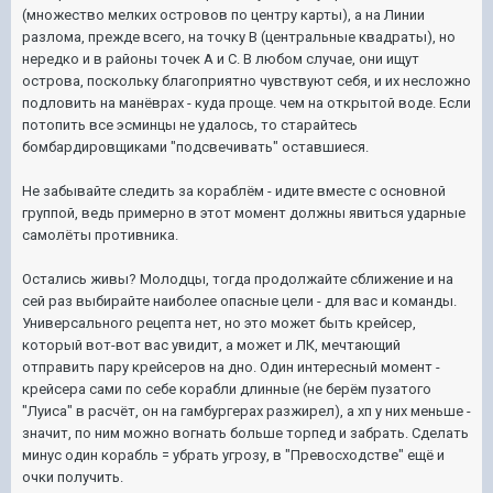
(множество мелких островов по центру карты), а на Линии
разлома, прежде всего, на точку B (центральные квадраты), но
нередко и в районы точек A и C. В любом случае, они ищут
острова, поскольку благоприятно чувствуют себя, и их несложно
подловить на манёврах - куда проще. чем на открытой воде. Если
потопить все эсминцы не удалось, то старайтесь
бомбардировщиками "подсвечивать" оставшиеся.
Не забывайте следить за кораблём - идите вместе с основной
группой, ведь примерно в этот момент должны явиться ударные
самолёты противника.
Остались живы? Молодцы, тогда продолжайте сближение и на
сей раз выбирайте наиболее опасные цели - для вас и команды.
Универсального рецепта нет, но это может быть крейсер,
который вот-вот вас увидит, а может и ЛК, мечтающий
отправить пару крейсеров на дно. Один интересный момент -
крейсера сами по себе корабли длинные (не берём пузатого
"Луиса" в расчёт, он на гамбургерах разжирел), а хп у них меньше -
значит, по ним можно вогнать больше торпед и забрать. Сделать
минус один корабль = убрать угрозу, в "Превосходстве" ещё и
очки получить.