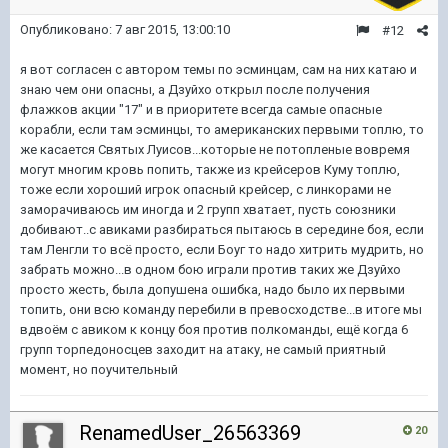
Опубликовано:
7 авг 2015, 13:00:10
#12
я вот согласен с автором темы по эсминцам, сам на них катаю и
знаю чем они опасны, а Дзуйхо открыл после получения
флажков акции "17" и в приоритете всегда самые опасные
корабли, если там эсминцы, то американских первыми топлю, то
же касается Святых Луисов...которые не потопленые вовремя
могут многим кровь попить, также из крейсеров Куму топлю,
тоже если хороший игрок опасный крейсер, с линкорами не
заморачиваюсь им иногда и 2 групп хватает, пусть союзники
добивают..с авиками разбираться пытаюсь в середине боя, если
там Ленгли то всё просто, если Боуг то надо хитрить мудрить, но
забрать можно...в одном бою играли против таких же Дзуйхо
просто жесть, была допушена ошибка, надо было их первыми
топить, они всю команду перебили в превосходстве...в итоге мы
вдвоём с авиком к концу боя против полкоманды, ещё когда 6
групп торпедоносцев заходит на атаку, не самый приятный
момент, но поучительный
RenamedUser_26563369
20