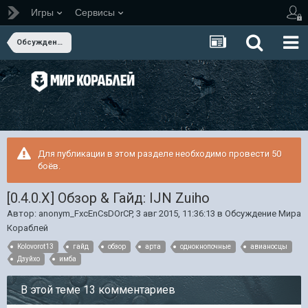
Игры
Сервисы
Обсуждение Мира Кораблей
Для публикации в этом разделе необходимо провести 50
боёв.
[0.4.0.X] Обзор & Гайд: IJN Zuiho
Автор:
anonym_FxcEnCsDOrCP
,
3 авг 2015, 11:36:13
в
Обсуждение Мира
Кораблей
Kolovorot13
гайд
обзор
арта
однокнопочные
авианосцы
Дзуйхо
имба
В этой теме 13 комментариев