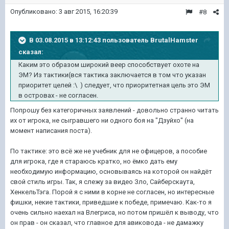
Опубликовано:
3 авг 2015, 16:20:39
#8
В 03.08.2015 в 13:12:43 пользователь BrutalHamster
сказал:
Каким это образом широкий веер способствует охоте на
ЭМ? Из тактики(вся тактика заключается в том что указан
приоритет целей :\ ) следует, что приоритетная цель это ЭМ
в островах - не согласен.
Попрошу без категоричных заявлений - довольно странно читать
их от игрока, не сыгравшего ни одного боя на "Дзуйхо" (на
момент написания поста).
По тактике: это всё же не учебник для не офицеров, а пособие
для игрока, где я стараюсь кратко, но ёмко дать ему
необходимую информацию, основываясь на которой он найдёт
свой стиль игры. Так, я слежу за видео Зло, Сайберскаута,
ХенкельТэга. Порой я с ними в корне не согласен, но интересные
фишки, некие тактики, приведшие к победе, примечаю. Как-то я
очень сильно наехал на Влегриса, но потом пришёл к выводу, что
он прав - он сказал, что главное для авиковода - не дамажку