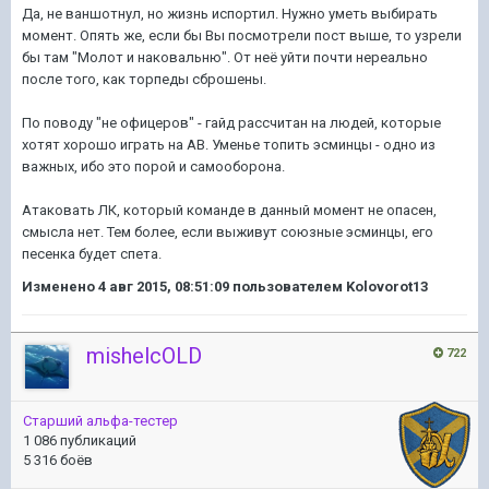
Да, не ваншотнул, но жизнь испортил. Нужно уметь выбирать
момент. Опять же, если бы Вы посмотрели пост выше, то узрели
бы там "Молот и наковальню". От неё уйти почти нереально
после того, как торпеды сброшены.
По поводу "не офицеров" - гайд рассчитан на людей, которые
хотят хорошо играть на АВ. Уменье топить эсминцы - одно из
важных, ибо это порой и самооборона.
Атаковать ЛК, который команде в данный момент не опасен,
смысла нет. Тем более, если выживут союзные эсминцы, его
песенка будет спета.
Изменено
4 авг 2015, 08:51:09
пользователем Kolovorot13
mishelcOLD
722
Старший альфа-тестер
1 086 публикаций
5 316 боёв