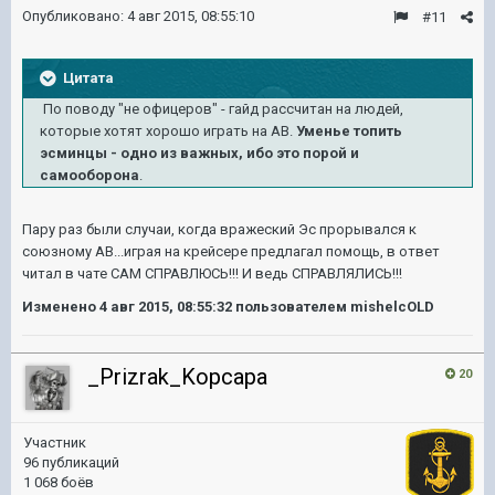
Опубликовано:
4 авг 2015, 08:55:10
#11
Цитата
По поводу "не офицеров" - гайд рассчитан на людей,
которые хотят хорошо играть на АВ.
Уменье топить
эсминцы - одно из важных, ибо это порой и
самооборона
.
Пару раз были случаи, когда вражеский Эс прорывался к
союзному АВ...играя на крейсере предлагал помощь, в ответ
читал в чате САМ СПРАВЛЮСЬ!!! И ведь СПРАВЛЯЛИСЬ!!!
Изменено
4 авг 2015, 08:55:32
пользователем mishelcOLD
_Prizrak_Kopcapa
20
Участник
96 публикаций
1 068 боёв