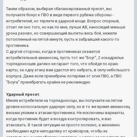
Таким образом, выбирая сбалансированный пресет, вы
получаете бонус к ПВО в виде первого рубежа обороны -
истребителей, но теряете в ударной мощи. Вопрос спорный,
стоит ли оно того, но как по мне, лучше АВ, наносящий меньше
урона разово, но совершающий вылеты весь бой, нежели
потопленный на пятой минуте, пусть и забравший какого-то
противника.
С другой стороны, когда в противниках окажется
истребительный авианосец, пусть тот же "Боуг", 2 эскадрильи
торпедоносцев далеко не гарант того, что обойдя по краю
карты, за одну атаку вам удастся его забрать, в силу небольшого
корпуса. Даже если пренебречь потерями от огня ПВО, а ПВО
"Боуга" пренебрегать крайне не рекомендую.
Ударный пресет.
Меняя истребители на торпедоносцы, вы получаете на пятом
уровне колоссальную ударную силу, но в то же время авианосец
весьма уязвим к атакам противника. Не исключены варианты,
когда противник будет и воздух контролировать, и вас
атаковать. В такой ситуации не просто полезно, а жизненно
необходимо идти неподалёку от крейсеров, чтобы их