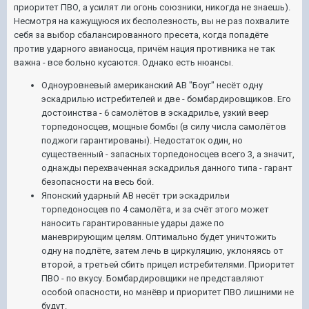
приоритет ПВО, а усилят ли огонь союзники, никогда не знаешь).
Несмотря на кажущуюся их бесполезность, вы не раз похвалите
себя за выбор сбалансированного пресета, когда попадёте
против ударного авианосца, причём нация противника не так
важна - все больно кусаются. Однако есть нюансы.
Одноуровневый американский АВ "Боуг" несёт одну
эскадрилью истребителей и две - бомбардировщиков. Его
достоинства - 6 самолётов в эскадрилье, узкий веер
торпедоносцев, мощные бомбы (в силу числа самолётов
поджоги гарантированы). Недостаток один, но
существенный - запасных торпедоносцев всего 3, а значит,
однажды перехваченная эскадрилья данного типа - гарант
безопасности на весь бой.
Японский ударный АВ несёт три эскадрильи
торпедоносцев по 4 самолёта, и за счёт этого может
наносить гарантированные удары даже по
маневрирующим целям. Оптимально будет уничтожить
одну на подлёте, затем лечь в циркуляцию, уклоняясь от
второй, а третьей сбить прицел истребителями. Приоритет
ПВО - по вкусу. Бомбардировщики не представляют
особой опасности, но манёвр и приоритет ПВО лишними не
будут.