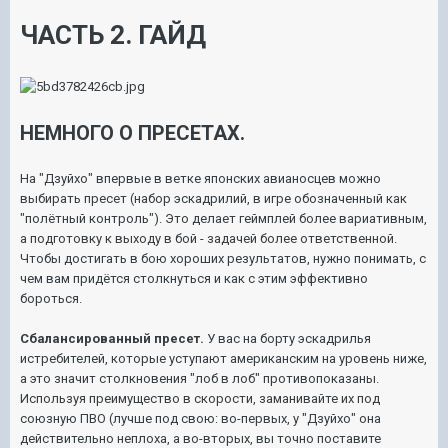
ЧАСТЬ 2. ГАЙД
НЕМНОГО О ПРЕСЕТАХ.
На "Дзуйхо" впервые в ветке японских авианосцев можно
выбирать пресет (набор эскадрилий, в игре обозначенный как
"полётный контроль"). Это делает геймплей более вариативным,
а подготовку к выходу в бой - задачей более ответственной.
Чтобы достигать в бою хороших результатов, нужно понимать, с
чем вам придётся столкнуться и как с этим эффективно
бороться.
Сбалансированный пресет.
У вас на борту эскадрилья
истребителей, которые уступают американским на уровень ниже,
а это значит столкновения "лоб в лоб" противопоказаны.
Используя преимущество в скорости, заманивайте их под
союзную ПВО (лучше под свою: во-первых, у "Дзуйхо" она
действительно неплоха, а во-вторых, вы точно поставите