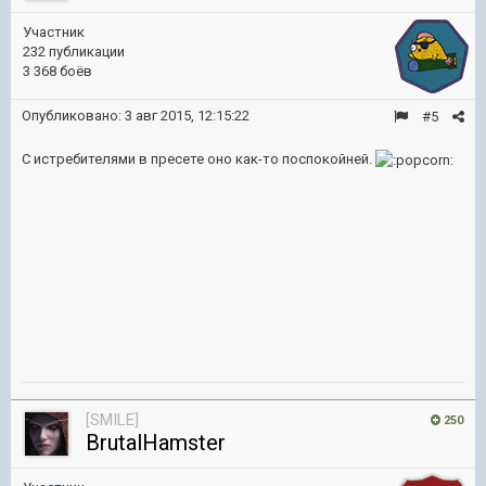
Участник
232 публикации
3 368 боёв
Опубликовано:
3 авг 2015, 12:15:22
#5
С истребителями в пресете оно как-то поспокойней.
[SMILE]
250
BrutalHamster