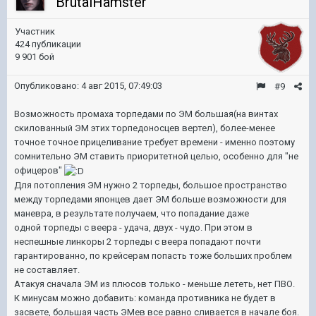
BrutalHamster
Участник
424 публикации
9 901 бой
Опубликовано:
4 авг 2015, 07:49:03
#9
Возможность промаха торпедами по ЭМ большая(на винтах
скилованный ЭМ этих торпедоносцев вертел), более-менее
точное точное прицеливание требует времени - именно поэтому
сомнительно ЭМ ставить приоритетной целью, особенно для "не
офицеров"
Для потопления ЭМ нужно 2 торпеды, большое пространство
между торпедами японцев дает ЭМ больше возможности для
маневра, в результате получаем, что попадание даже
одной торпеды с веера - удача, двух - чудо. При этом в
неспешные линкоры 2 торпеды с веера попадают почти
гарантированно, по крейсерам попасть тоже больших проблем
не составляет.
Атакуя сначала ЭМ из плюсов только - меньше лететь, нет ПВО.
К минусам можно добавить: команда противника не будет в
засвете, большая часть ЭМев все равно сливается в начале боя.