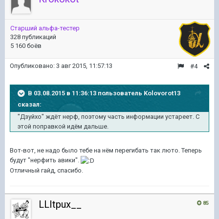
Старший альфа-тестер
328 публикаций
5 160 боёв
Опубликовано:
3 авг 2015, 11:57:13
#4
В 03.08.2015 в 11:36:13 пользователь Kolovorot13
сказал:
"Дзуйхо" ждёт нерф, поэтому часть информации устареет. С
этой поправкой идём дальше.
Вот-вот, не надо было тебе на нём перегибать так люто. Теперь
будут "нерфить авики".
Отличный гайд, спасибо.
LLItpux__
85