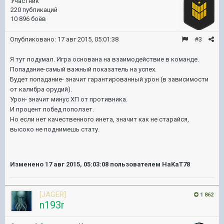
Участник
220 публикаций
10 896 боёв
Опубликовано:
17 авг 2015, 05:01:38
#3
Я тут подумал. Игра основана на взаимодействие в команде.
Попадание-самый важный показатель на успех.
Будет попадание- значит гарантированный урон (в зависимости
от калибра орудий).
Урон- значит минус ХП от противника.
И процент побед поползет.
Но если нет качественного инета, значит как не старайся,
высоко не поднимешь стату.
Изменено
17 авг 2015, 05:03:08
пользователем HaKaT78
[JAGER]
1 862
n193r