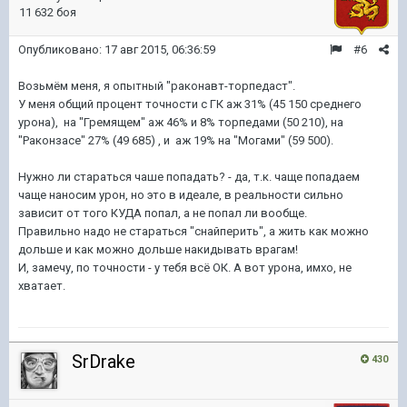
11 632 боя
Опубликовано:
17 авг 2015, 06:36:59
#6
Возьмём меня, я опытный "раконавт-торпедаст".
У меня общий процент точности с ГК аж 31% (45 150 среднего
урона), на "Гремящем" аж 46% и 8% торпедами (50 210), на
"Раконзасе" 27% (49 685) , и аж 19% на "Могами" (59 500).
Нужно ли стараться чаше попадать? - да, т.к. чаще попадаем
чаще наносим урон, но это в идеале, в реальности сильно
зависит от того КУДА попал, а не попал ли вообще.
Правильно надо не стараться "снайперить", а жить как можно
дольше и как можно дольше накидывать врагам!
И, замечу, по точности - у тебя всё ОК. А вот урона, имхо, не
хватает.
SrDrake
430