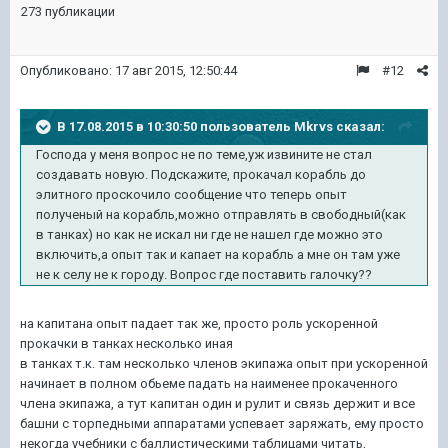
273 публикации
Опубликовано:
17 авг 2015, 12:50:44
#12
В 17.08.2015 в 10:30:50 пользователь Mkrvs сказал:
Господа у меня вопрос не по теме,уж извините не стал
создавать новую. Подскажите, прокачал корабль до
элитного проскочило сообщение что теперь опыт
полученый на корабль,можно отправлять в свободный(как
в танках) но как не искал ни где не нашел где можно это
включить,а опыт так и капает на корабль а мне он там уже
не к селу не к городу. Вопрос где поставить галочку??
на капитана опыт падает так же, просто роль ускоренной
прокачки в танках несколько иная
в танках т.к. там несколько членов экипажа опыт при ускоренной
начинает в полном обьеме падать на наименее прокаченного
члена экипажа, а тут капитан один и рулит и связь держит и все
башни с торпедными аппаратами успевает заряжать, ему просто
некогда учебники с баллистическими таблицами читать,