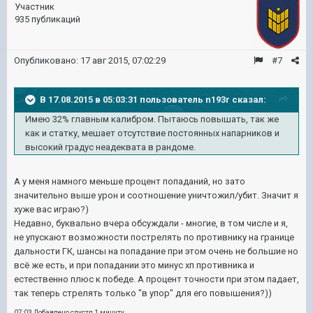
Участник
935 публикаций
Опубликовано:
17 авг 2015, 07:02:29
#7
В 17.08.2015 в 05:03:31 пользователь n193r сказал:
Имею 32% главным калибром. Пытаюсь повышать, так же
как и статку, мешает отсутствие постоянных напарников и
высокий градус неадеквата в рандоме.
А у меня намного меньше процент попаданий, но зато
значительно выше урон и соотношение уничтожил/убит. Значит я
хуже вас играю?)
Недавно, буквально вчера обсуждали - многие, в том числе и я,
не упускают возможности пострелять по противнику на границе
дальности ГК, шансы на попадание при этом очень не большие но
всё же есть, и при попадании это минус хп противника и
естественно плюс к победе. А процент точности при этом падает,
так теперь стрелять только "в упор" для его повышения?))
07:03 Добавлено спустя 1 минуту