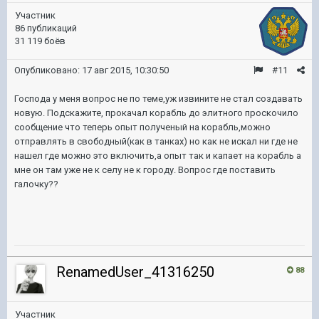
Участник
86 публикаций
31 119 боёв
Опубликовано:
17 авг 2015, 10:30:50
#11
Господа у меня вопрос не по теме,уж извините не стал создавать
новую. Подскажите, прокачал корабль до элитного проскочило
сообщение что теперь опыт полученый на корабль,можно
отправлять в свободный(как в танках) но как не искал ни где не
нашел где можно это включить,а опыт так и капает на корабль а
мне он там уже не к селу не к городу. Вопрос где поставить
галочку??
RenamedUser_41316250
88
Участник