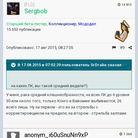
[FLD]
14 813
Sergbob
Старший бета-тестер
,
Коллекционер
,
Мододел
15 653 публикации
Опубликовано:
17 авг 2015, 08:27:05
#9
В 17.08.2015 в 07:02:29 пользователь SrDrake сказал:
на каких ЛК, вы такой средний видели?)
У меня, рака средней клешнеобразности, на всех ЛК до 6 уровня
30 или около того, только Конго и Вайоминг выбиваются, 26
всего лишь. Ну на первом - это из за стрельбы с
корректировщиком на пределе, на втором - стрельба залпами.
anonym_i60uSnuNn9xP
1 264