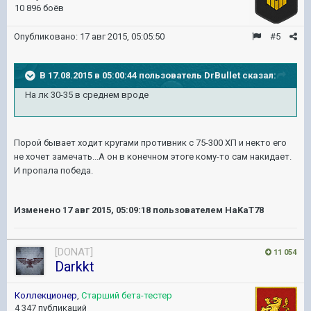
10 896 боёв
Опубликовано:
17 авг 2015, 05:05:50
#5
В 17.08.2015 в 05:00:44 пользователь DrBullet сказал:
На лк 30-35 в среднем вроде
Порой бывает ходит кругами противник с 75-300 ХП и некто его
не хочет замечать...А он в конечном этоге кому-то сам накидает.
И пропала победа.
Изменено
17 авг 2015, 05:09:18
пользователем HaKaT78
[DONAT]
11 054
Darkkt
Коллекционер
,
Старший бета-тестер
4 347 публикаций