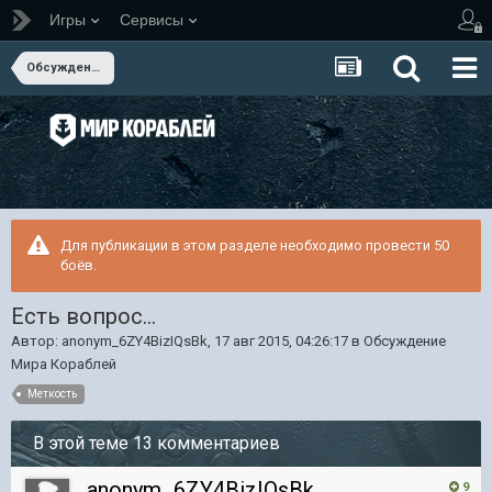
Игры
Сервисы
Обсуждение Мира Кораблей
Для публикации в этом разделе необходимо провести 50
боёв.
Есть вопрос...
Автор:
anonym_6ZY4BizIQsBk
,
17 авг 2015, 04:26:17
в
Обсуждение
Мира Кораблей
Меткость
В этой теме 13 комментариев
anonym_6ZY4BizIQsBk
9