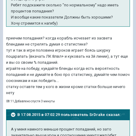
Ребят подскажите сколько "по нормальному" надо иметь
процентов попадания?
И вообще какие показатели Должны быть хорошими?
Хочу стремится к нагибу)
приечем попадания? когда корабль исчезает из засвета
блендами не стрелять думая о статистике?
тут и так в игре половина игроков играет боясь шкурку
поцарапать (вкачать ЛК 8лвл+ и куковать на 3й линии), а тут еще
и вы со своим % попаданий.
играйте на победу, куидайте бленды когда есть вероятность
попаданий и не думайте в бою про статистику, думайте чем помоч
союзникам и как победить...
статку оставте тем у кого в жизни кроме статки больше ничего
нету
08:11 Добавлено спустя 3 минуты
В 17.08.2015 в 07:02:29 пользователь SrDrake сказал:
А у меня намного меньше процент попаданий, но зато
значительно выше урон и соотношение уничтожил/убит.