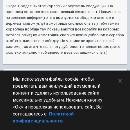
Нигде. Продаешь этот корабль и покупаешь следующий. На
прошлом остается весь накопленный свыше опыт. Нажимаешь
на зеленые циферки(то что именуется свободным опытом в
верхнем правом углу) и смотришь сколько опыта у тебя там на
корабле(а вообще там показываются все корабли на которых
остался опыт) ну и смотришь сколько нужно дублонов и серебра
чтоб его вывести в свободку. Но что мне не нравится в этой
системе, так это что если нету дублонов то нельзя посмотреть
сколько их нужно чтоб вывести весь оставшийся опыт(
Подписчики
1
×
Мы используем файлы cookie, чтобы
предлагать вам наилучший возможный
ПЕРЕЙТИ К СПИСКУ ТЕМ
контент и сделать использование сайта
Обсуждение Мира Кораблей
максимально удобным. Нажимая кнопку
«Ок» и продолжая использовать сайт, Вы
соглашаетесь с
Политикой
конфиденциальности.
Стиль