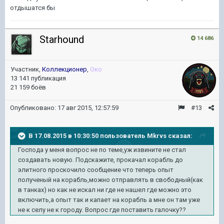
отдышатся бы
Starhound
14 686
Участник,
Коллекционер
,
Око
13 141 публикация
21 159 боёв
Опубликовано:
17 авг 2015, 12:57:59
#13
В 17.08.2015 в 10:30:50 пользователь Mkrvs сказал:
Господа у меня вопрос не по теме,уж извините не стал
создавать новую. Подскажите, прокачал корабль до
элитного проскочило сообщение что теперь опыт
полученый на корабль,можно отправлять в свободный(как
в танках) но как не искал ни где не нашел где можно это
включить,а опыт так и капает на корабль а мне он там уже
не к селу не к городу. Вопрос где поставить галочку??