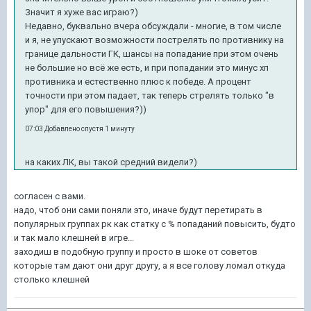
Значит я хуже вас играю?)
Недавно, буквально вчера обсуждали - многие, в том числе
и я, не упускают возможности пострелять по противнику на
границе дальности ГК, шансы на попадание при этом очень
не большие но всё же есть, и при попадании это минус хп
противника и естественно плюс к победе. А процент
точности при этом падает, так теперь стрелять только "в
упор" для его повышения?))
07:03 Добавлено спустя 1 минуту
на каких ЛК, вы такой средний видели?)
согласен с вами.
надо, чтоб они сами поняли это, иначе будут перетирать в
популярных группах рк как статку с % попаданий повысить, будто
и так мало клешней в игре...
заходиш в подобную группу и просто в шоке от советов
которые там дают они друг другу, а я все голову ломал откуда
столько клешней