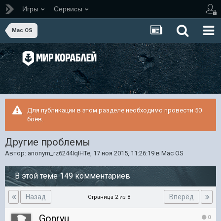
Игры
Сервисы
Mac OS
Для публикации в этом разделе необходимо провести 50
боёв.
Другие проблемы
Автор:
anonym_rz6244IqIHTe
,
17 ноя 2015, 11:26:19
в
Mac OS
В этой теме 149 комментариев
Назад
Вперёд
Страница 2 из 8
Gonryu
0