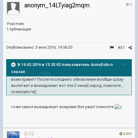
anonym_14LTyiag2mqm
0
Участник
1 публикация
Опубликовано:
3 июн 2016, 19:56:35
#37
В 19.02.2016 в 13:25:02 пользователь AnnaDobro
сказал:
всем привет! После последнего обновления вообще сразу
вылетает и выкидывает вот эти 2 окна(( народ, помогите ,
пожалуйста((
тоже самое выкидывает вовремя боя ужас! помогите
[EZI]
3 611