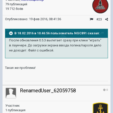
79 публикаций
19 712 боёв
Опубликовано:
19 фев 2016, 08:41:36
#23
В 18.02.2016 в 10:46:56 пользователь NGC891 сказал:
После обновления 0.5.3 вылетает сразу при клике "играть"
в лаунчере. До загрузки экрана ввода логина/пароля дело
не доходит. Файл с ошибкой.
Такая же проблема!
RenamedUser_62059758
0
Участник
1 публикация