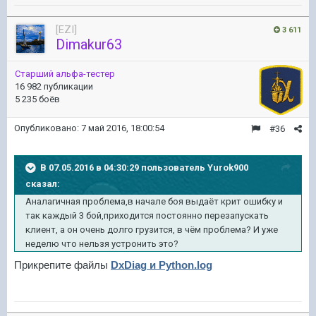
[EZI]
3 611
Dimakur63
Старший альфа-тестер
16 982 публикации
5 235 боёв
Опубликовано:
7 май 2016, 18:00:54
#36
В 07.05.2016 в 04:30:29 пользователь Yurok900
сказал:
Аналагичная проблема,в начале боя выдаёт крит ошибку и
так каждый 3 бой,приходится постоянно перезапускать
клиент, а он очень долго грузится, в чём проблема? И уже
неделю что нельзя устронить это?
Прикрепите файлы
DxDiag и Python.log