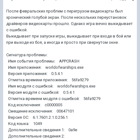
После февральских проблем с перегрузом видеокарты был
хронический голубой экран. После нескольких переустановок
драйверов видеокарты прошло. Однако игра вечно выкидывает
с ошибкой.
Выкидывает при запуске игры, выкидывает при входе в бой или
при выходе из боя, а иногда и просто при свернутом окне.
Сигнатура проблемы:
Имя события проблемы: APPCRASH
Имя приложения: worldofwarships.exe
Версия приложения: 0.5.4.1
Отметка времени приложения: 56fa9279
Имя модуля с ошибкой: worldofwarships.exe
Версия модуля с ошибкой: 0.5.4.1
Отметка времени модуля с ошибкой: 56fa9279
Код исключения: c0000005
Смещение исключения: 00647101
Версия ОС: 6.1.7601.2.1.0.256.1
Код языка: 1049
Дополнительные сведения 1: 0a9e
Дополнительные сведения 2: