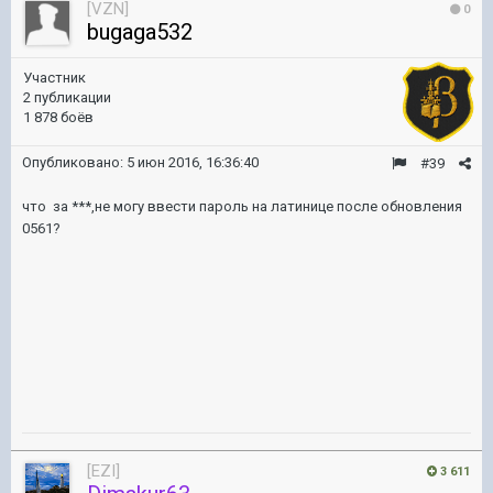
[VZN]
0
bugaga532
Участник
2 публикации
1 878 боёв
Опубликовано:
5 июн 2016, 16:36:40
#39
что за ***,не могу ввести пароль на латинице после обновления
0561?
[EZI]
3 611