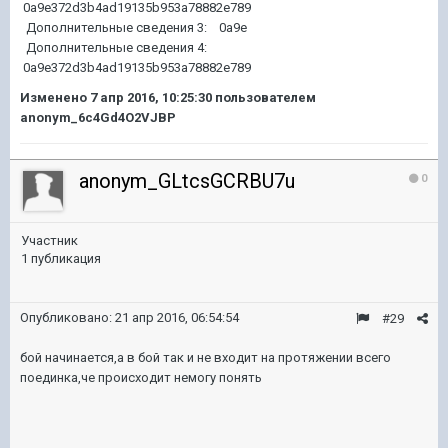
0a9e372d3b4ad19135b953a78882e789
Дополнительные сведения 3: 0a9e
Дополнительные сведения 4:
0a9e372d3b4ad19135b953a78882e789
Изменено
7 апр 2016, 10:25:30
пользователем
anonym_6c4Gd4O2VJBP
anonym_GLtcsGCRBU7u
0
Участник
1 публикация
Опубликовано:
21 апр 2016, 06:54:54
#29
бой начинается,а в бой так и не входит на протяжении всего
поединка,че происходит немогу понять