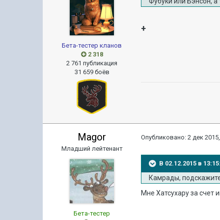
Фубуки или Бэнсон, а
+
Бета-тестер кланов
2 318
2 761 публикация
31 659 боёв
Magor
Опубликовано:
2 дек 2015,
Младший лейтенант
В 02.12.2015 в 13:
Камрады, подскажите:
Мне Хатсухару за счет 
Бета-тестер