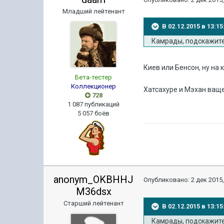
Младший лейтенант
В 02.12.2015 в 13:
Камрады, подскажите:
Киев или Бенсон, ну на 
Бета-тестер
Коллекционер
Хатсахуре и Мэхан ваще
728
1 087 публикаций
5 057 боёв
anonym_OKBHHJ
Опубликовано:
2 дек 2015,
M36dsx
Старший лейтенант
В 02.12.2015 в 13:
Камрады, подскажите: