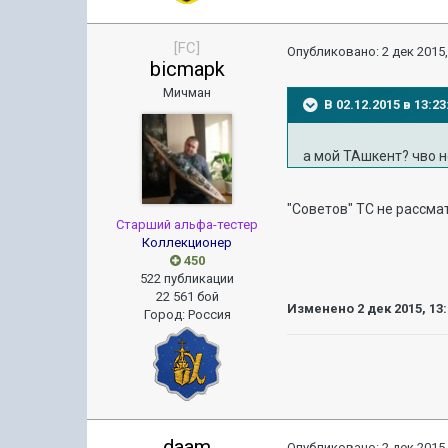
[FC]
Опубликовано:
2 дек 2015,
bicmapk
Мичман
В 02.12.2015 в 13:
а мой ТАшкент? чво н
"Советов" ТС не рассма
Старший альфа-тестер
Коллекционер
450
522 публикации
22 561 бой
Изменено
2 дек 2015, 13
Город
:
Россия
daam
Опубликовано:
2 дек 2015,