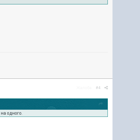
Жалоба
#4
 на одного.