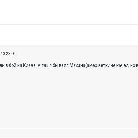
 13:23:04
и в бой на Киеве. А так я бы взял Мэхана(амер ветку не качал, но 