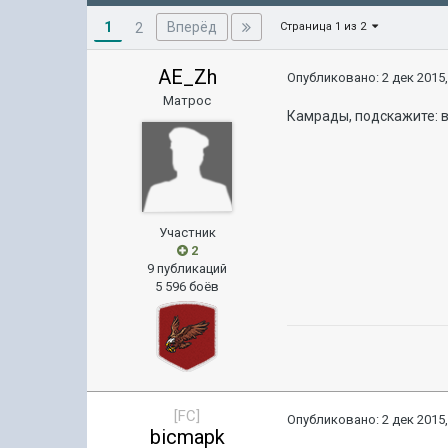
1
Вперёд
2
Страница 1 из 2
AE_Zh
Опубликовано:
2 дек 2015,
Матрос
Камрады, подскажите: в
Участник
2
9 публикаций
5 596 боёв
[FC]
Опубликовано:
2 дек 2015,
bicmapk