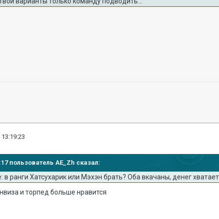
 твои варианты только команду подводить...
 13:19:23
15:17 пользователь AE_Zh сказал:
 в ранги Хатсухарик или Мэхэн брать? Оба вкачаны, денег хватает
инвиза и торпед больше нравится