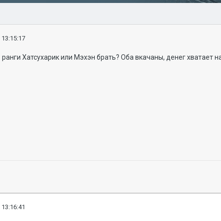
 13:15:17
 ранги Хатсухарик или Мэхэн брать? Оба вкачаны, денег хватает на
 13:16:41