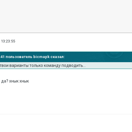
 13:23:55
16:41 пользователь bicmapk сказал:
 твои варианты только команду подводить...
, да? хнык хнык