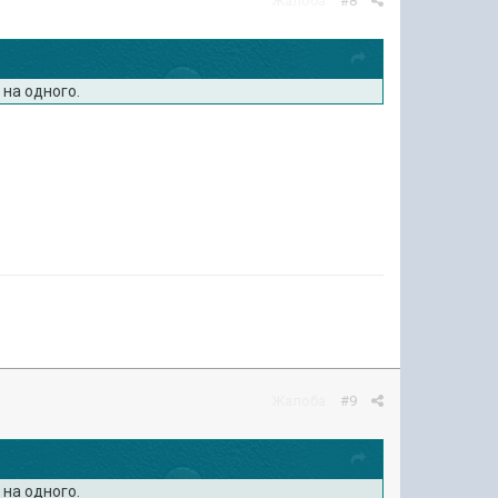
Жалоба
#8
 на одного.
Жалоба
#9
 на одного.