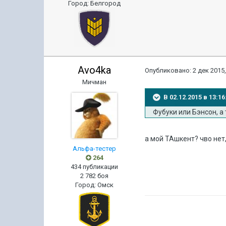
Город
:
Белгород
Avo4ka
Опубликовано:
2 дек 2015,
Мичман
В 02.12.2015 в 13:
Фубуки или Бэнсон, а
а мой ТАшкент? чво нет
Альфа-тестер
264
434 публикации
2 782 боя
Город
:
Омск