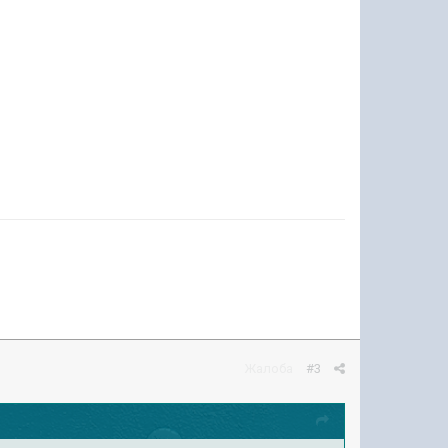
Жалоба
#3