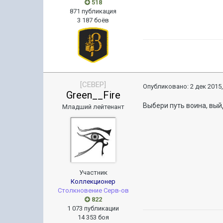
518
871 публикация
3 187 боёв
[CEBEP]
Опубликовано:
2 дек 2015,
Green__Fire
Выбери путь воина, выйд
Младший лейтенант
Участник
Коллекционер
Столкновение Серв-ов
822
1 073 публикации
14 353 боя