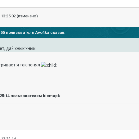
 13:25:02
(изменено)
23:55 пользователь Avo4ka сказал:
ет, да? хнык хнык
тривает я так понял
:25:14
пользователем bicmapk
 13:33:14