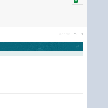
1
Жалоба
#6