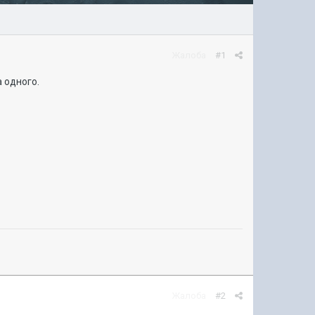
Жалоба
#1
 одного.
Жалоба
#2