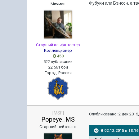
Фубуки или Бэнсон, а т
Мичман
Старший альфа-тестер
Коллекционер
450
522 публикации
22 561 бой
Город
:
Россия
[MSF]
Опубликовано:
2 дек 2015,
Popeye_MS
Старший лейтенант
В 02.12.2015 в 13: