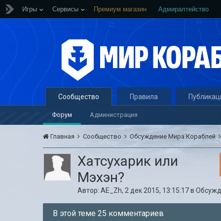
Игры
Сервисы
Премиум магазин
Адмиралтейство
Сообщество
Правила
Публикац
Форум
Администрация
Главная
Сообщество
Обсуждение Мира Кораблей
Хатсухарик или
Мэхэн?
Автор:
AE_Zh
,
2 дек 2015, 13:15:17
в
Обсужд
В этой теме 25 комментариев