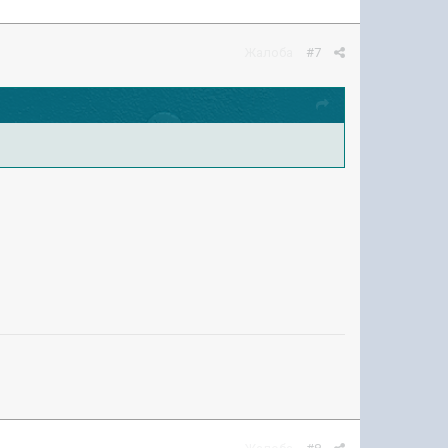
Жалоба
#7