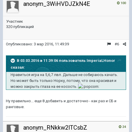
anonym_3WiHVDJZkN4E
100
Участник
320 публикаций
Опубликовано:
3 мар 2016, 11:49:39
#6
В 03.03.2016 в 11:39:06 пользователь ImperiaLHonor
сказал:
Нравиться игра на 5,6,7 лвл. Дальше не собираюсь качать.
Но может быть только Норку, потому, что она красивая и
можно закрыть глаза на ее косость.
Ну правильно... еще 8 добавить и достаточно - как раз и СБ и
ранговые.
anonym_RNkkw2lTCsbZ
24