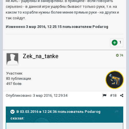
не АЙС - ущербны и занерфлены. В принципе - если говорить
серьезно - в данной игре ущербны бывают только руки, т.е. на
каком то корабле нужны более менее прямые руки - на других и
так сойдут.
Изменено
3 мар 2016, 12:25:15
пользователем Podarog
1
Zek_na_tanke
74
Участник
83 публикации
497 боёв
Опубликовано:
3 мар 2016, 12:29:34
#18
В 03.03.2016 в 12:24:36 пользователь Podarog
сказал: