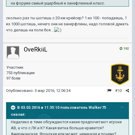
на форуме самый ущербный и занефленный класс.
сколько раз ты шотишь с 20 км крейсер? 1 из 100 - попадаешь, 1
из 1000 шотишь, нечего они не занерфлены, надо головой думать
что делашь на поле боя....
OveRkiiL
192
Участник
753 публикации
97 боёв
Опубликовано:
3 мар 2016, 12:06:34
#10
В 03.03.2016 в 11:35:10 пользователь Walker75
сказал:
Недалеко в теме обсуждаются какие предпочитают игроки
АВ, а что с ЛК и К? Какая ветка больше нравится?
Американская, Японская или может, немецкая и почему?