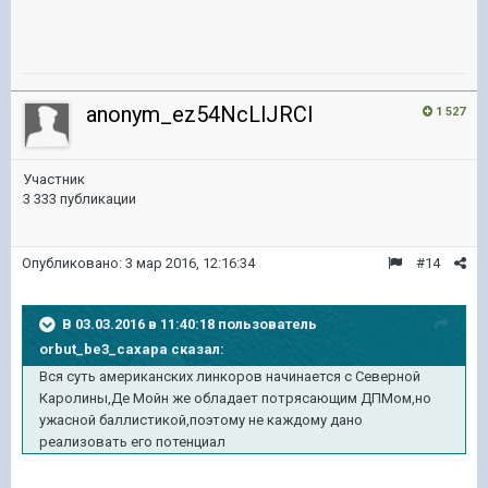
anonym_ez54NcLlJRCl
1 527
Участник
3 333 публикации
Опубликовано:
3 мар 2016, 12:16:34
#14
В 03.03.2016 в 11:40:18 пользователь
orbut_be3_caxapa сказал:
Вся суть американских линкоров начинается с Северной
Каролины,Де Мойн же обладает потрясающим ДПМом,но
ужасной баллистикой,поэтому не каждому дано
реализовать его потенциал