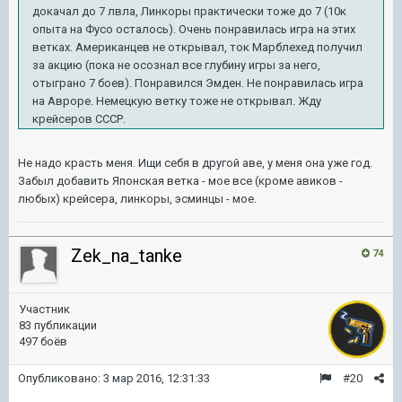
докачал до 7 лвла, Линкоры практически тоже до 7 (10к
опыта на Фусо осталось). Очень понравилась игра на этих
ветках. Американцев не открывал, ток Марблехед получил
за акцию (пока не осознал все глубину игры за него,
отыграно 7 боев). Понравился Эмден. Не понравилась игра
на Авроре. Немецкую ветку тоже не открывал. Жду
крейсеров СССР.
Не надо красть меня. Ищи себя в другой аве, у меня она уже год.
Забыл добавить Японская ветка - мое все (кроме авиков -
любых) крейсера, линкоры, эсминцы - мое.
Zek_na_tanke
74
Участник
83 публикации
497 боёв
Опубликовано:
3 мар 2016, 12:31:33
#20