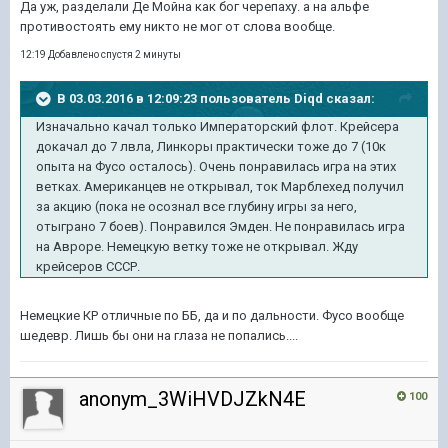
Да уж, разделали Де Мойна как бог черепаху. а на альфе
противостоять ему никто не мог от слова вообще.
12:19 Добавлено спустя 2 минуты
В 03.03.2016 в 12:09:23 пользователь Diqd сказал:
Изначально качал только Императорский флот. Крейсера
докачал до 7 лвла, Линкоры практически тоже до 7 (10к
опыта на Фусо осталось). Очень понравилась игра на этих
ветках. Американцев не открывал, ток Марблехед получил
за акцию (пока не осознал все глубину игры за него,
отыграно 7 боев). Понравился Эмден. Не понравилась игра
на Авроре. Немецкую ветку тоже не открывал. Жду
крейсеров СССР.
Немецкие КР отличные по ББ, да и по дальности. Фусо вообще
шедевр. Лишь бы они на глаза не попались....
anonym_3WiHVDJZkN4E
100