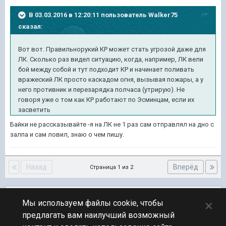
В 03.03.2016 в 12:20:11 пользователь Walker75
сказал:
Вот вот. Правильнорукий КР может стать угрозой даже для
ЛК. Сколько раз видел ситуацию, когда, например, ЛК вели
бой между собой и тут подходит КР и начинает поливать
вражеский ЛК просто каскадом огня, вызывая пожары, а у
него противник и перезарядка полчаса (утрирую). Не
говоря уже о том как КР работают по Эсминцам, если их
засветить
Байки не рассказывайте -я на ЛК не 1 раз сам отправлял на дно с
залпа и сам ловил, знаю о чем пишу.
Назад
Вперёд
Страница 1 из 2
Подписчики
0
×
Мы используем файлы cookie, чтобы
предлагать вам наилучший возможный
ПЕРЕЙТИ К СПИСКУ ТЕМ