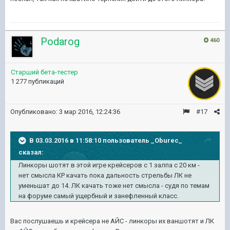
Podarog
460
Старший бета-тестер
1 277 публикаций
Опубликовано:
3 мар 2016, 12:24:36
#17
В 03.03.2016 в 11:58:10 пользователь _Oburec_
сказал:
Линкоры шотят в этой игре крейсеров с 1 залпа с 20 км -
нет смысла КР качать пока дальность стрельбы ЛК не
уменьшат до 14. ЛК качать тоже нет смысла - судя по темам
на форуме самый ущербный и занефленный класс.
Вас послушаешь и крейсера не АЙС - линкоры их ваншотят и ЛК