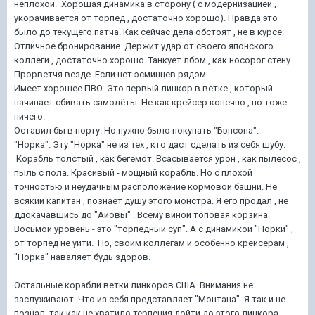
неплохой. Хорошая динамика в сторону ( с модернизацией ,
укорачивается от торпед , достаточно хорошо). Правда это
было до текущего патча. Как сейчас дела обстоят , не в курсе.
Отличное бронирование. Держит удар от своего японского
коллеги , достаточно хорошо. Танкует лбом , как носорог стену.
Прорветчя везде. Если нет эсминцев рядом.
Имеет хорошее ПВО. Это первый линкор в ветке , который
начинает сбивать самолёты. Не как крейсер конечно , но тоже
ничего.
Оставил бы в порту. Но нужно было покупать "Бэнсона".
"Норка". Эту "Норка" не из тех , кто даст сделать из себя шубу.
Корабль толстый , как бегемот. Всасывается урон , как пылесос ,
пыль с пола. Красивый - мощный корабль. Но с плохой
точностью и неудачным расположение кормовой башни. Не
всякий капитан , познает душу этого монстра. Я его продал , не
ддокачавшись до "Айовы" . Всему виной топовая корзина.
Восьмой уровень - это "торпедный суп". А с динамикой "Норки" ,
от торпед не уйти. Но, своим коллегам и особенно крейсерам ,
"Норка" наваляет будь здоров.
Остальные корабли ветки линкоров США. Внимания не
заслуживают. Что из себя представляет "Монтана". Я так и не
познал, так как не хватило терпения дойти до этого линкора.