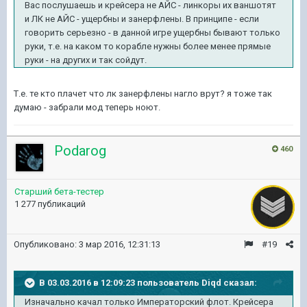
Вас послушаешь и крейсера не АЙС - линкоры их ваншотят
и ЛК не АЙС - ущербны и занерфлены. В принципе - если
говорить серьезно - в данной игре ущербны бывают только
руки, т.е. на каком то корабле нужны более менее прямые
руки - на других и так сойдут.
Т.е. те кто плачет что лк занерфлены нагло врут? я тоже так
думаю - забрали мод теперь ноют.
Podarog
460
Старший бета-тестер
1 277 публикаций
Опубликовано:
3 мар 2016, 12:31:13
#19
В 03.03.2016 в 12:09:23 пользователь Diqd сказал:
Изначально качал только Императорский флот. Крейсера