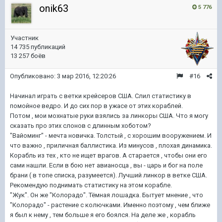
onik63
5 776
Участник
14 735 публикаций
13 257 боёв
Опубликовано:
3 мар 2016, 12:20:26
#16
Начинал играть с ветки крейсеров США. Слил статистику в
помойное ведро. И до сих пор в ужасе от этих кораблей.
Потом , мои мохнатые руки взялись за линкоры США. Что я могу
сказать про этих слонов с длинным хоботом?
"Вайоминг" - мечта новичка. Толстый , с хорошим вооружением. И
что важно , приличная баллистика. Из минусов , плохая динамика.
Корабль из тех , кто не ищет врагов. А старается , чтобы они его
сами нашли. Если в бою нет авианосца , вы - царь и бог на поле
брани ( в топе списка, разумеется). Лучший линкор в ветке США.
Рекомендую поднимать статистику на этом корабле.
"Жук". Он же "Колорадо". Тёмная лошадка. Бытует мнение , что
"Колорадо" - растение с колючками. Именно поэтому , чем ближе
я был к нему , тем больше я его боялся. На деле же , корабль