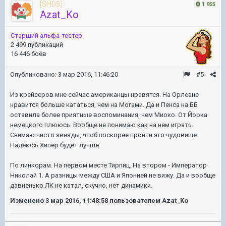
[SHDS]
1 955
Azat_Ko
Старший альфа-тестер
2 499 публикаций
16 446 боёв
Опубликовано:
3 мар 2016, 11:46:20
#5
Из крейсеров мне сейчас американцы нравятся. На Орлеане
нравится больше кататься, чем на Могами. Да и Пенса на ББ
оставила более приятные воспоминания, чем Миоко. От Йорка
немецкого плююсь. Вообще не понимаю как на нем играть.
Снимаю чисто звезды, чтоб поскорее пройти это чудовище.
Надеюсь Хипер будет лучше.
По линкорам. На первом месте Тирпиц. На втором - Император
Николай 1. А разницы между США и Японией не вижу. Да и вообще
давненько ЛК не катал, скучно, нет динамики.
Изменено
3 мар 2016, 11:48:58
пользователем Azat_Ko