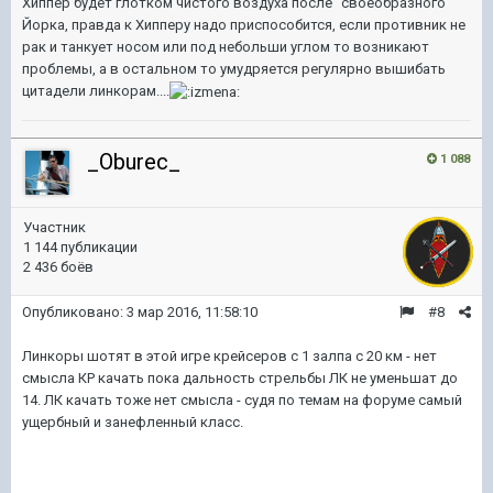
Хиппер будет глотком чистого воздуха после "своеобразного"
Йорка, правда к Хипперу надо приспособится, если противник не
рак и танкует носом или под небольши углом то возникают
проблемы, а в остальном то умудряется регулярно вышибать
цитадели линкорам....
_Oburec_
1 088
Участник
1 144 публикации
2 436 боёв
Опубликовано:
3 мар 2016, 11:58:10
#8
Линкоры шотят в этой игре крейсеров с 1 залпа с 20 км - нет
смысла КР качать пока дальность стрельбы ЛК не уменьшат до
14. ЛК качать тоже нет смысла - судя по темам на форуме самый
ущербный и занефленный класс.