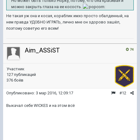
Но может быть только Норку, потому, что она красивая и
можно закрыть глаза на ее косость.
Не такая уж она и косая, кораблик имхо просто обалденный, на
нем правда УДОБНО ИГРАТЬ, лично мне он здорово зашёл,
поэтому советую его всем!
Aim_ASSiST
74
Участник
127 публикаций
376 боёв
Опубликовано:
3 мар 2016, 12:09:17
#12
Выкачал себе WICKES и на этом всё