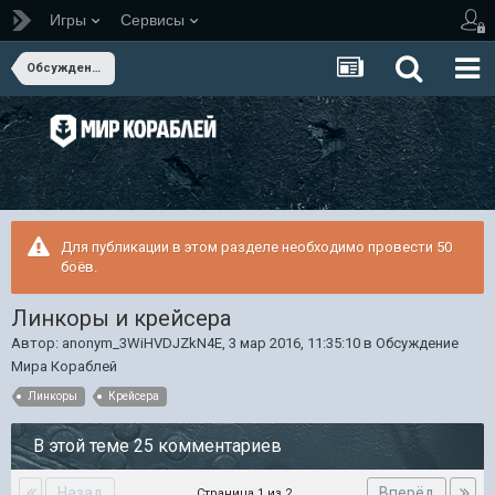
Игры
Сервисы
Обсуждение Мира Кораблей
Для публикации в этом разделе необходимо провести 50
боёв.
Линкоры и крейсера
Автор:
anonym_3WiHVDJZkN4E
,
3 мар 2016, 11:35:10
в
Обсуждение
Мира Кораблей
Линкоры
Крейсера
В этой теме 25 комментариев
Назад
Вперёд
Страница 1 из 2