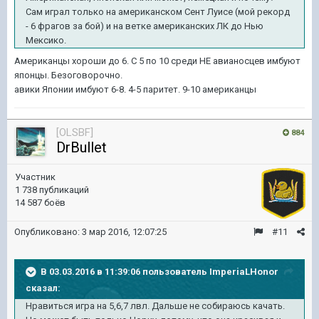
Сам играл только на американском Сент Луисе (мой рекорд
- 6 фрагов за бой) и на ветке американских ЛК до Нью
Мексико.
Американцы хороши до 6. С 5 по 10 среди НЕ авианосцев имбуют
японцы. Безоговорочно.
авики Японии имбуют 6-8. 4-5 паритет. 9-10 американцы
[OLSBF]
884
DrBullet
Участник
1 738 публикаций
14 587 боёв
Опубликовано:
3 мар 2016, 12:07:25
#11
В 03.03.2016 в 11:39:06 пользователь ImperiaLHonor
сказал:
Нравиться игра на 5,6,7 лвл. Дальше не собираюсь качать.