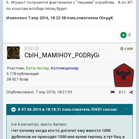
6. Играют получается фактически с "лишним" кораблем. А по ХП
по классам вообще песец будет.
Изменено
7 апр 2016, 18:22:38
пользователем OleggK
2
[FRI13]
6 848
CbIH_MAMIHOY_PODRyGi
Участник,
Бета-тестер
,
Коллекционер
6 118 публикаций
38 927 боёв
Опубликовано:
7 апр 2016, 18:21:05
#17
В 07.04.2016 в 18:18:31 пользователь lDKDl сказал:
я в 6 насчитал, жесть баланс.
Н
ет почему когда кто то дотатит ему вместо 1000
дублонов не приходит 1500 или купил тирпиц а тут бац и