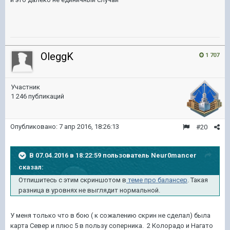
OleggK
1 707
Участник
1 246 публикаций
Опубликовано:
7 апр 2016, 18:26:13
#20
В 07.04.2016 в 18:22:59 пользователь Neur0mancer
сказал:
Отпишитесь с этим скриншотом в
теме про балансер
. Такая
разница в уровнях не выглядит нормальной.
У меня только что в бою ( к сожалению скрин не сделал) была
карта Север и плюс 5 в пользу соперника. 2 Колорадо и Нагато