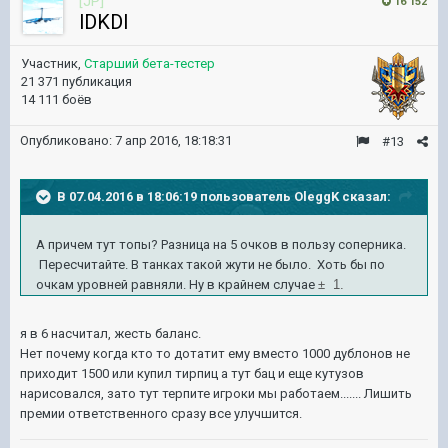
[JP]
16 152
lDKDl
Участник,
Старший бета-тестер
21 371 публикация
14 111 боёв
Опубликовано:
7 апр 2016, 18:18:31
#13
В 07.04.2016 в 18:06:19 пользователь OleggK сказал:
А причем тут топы? Разница на 5 очков в пользу соперника.
Пересчитайте. В танках такой жути не было. Хоть бы по
очкам уровней равняли. Ну в крайнем случае
± 1.
я в 6 насчитал, жесть баланс.
Нет почему когда кто то дотатит ему вместо 1000 дублонов не
приходит 1500 или купил тирпиц а тут бац и еще кутузов
нарисовался, зато тут терпите игроки мы работаем....... Лишить
премии ответственного сразу все улучшится.