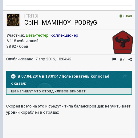
[FRI13]
6 848
CbIH_MAMIHOY_PODRyGi
Участник,
Бета-тестер
,
Коллекционер
6 118 публикаций
38 927 боёв
Опубликовано:
7 апр 2016, 18:04:42
#7
В 07.04.2016 в 18:01:47 пользователь konocrad
сказал:
ща напишут что отряд кливов виноват
Скорей всего на это и съедут - типа балансировщик не учитывает
уровни кораблей в отрядах