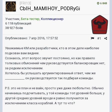
[FRI13]
6 848
CbIH_MAMIHOY_PODRyGi
Участник,
Бета-тестер
,
Коллекционер
6 118 публикаций
38 927 боёв
Опубликовано:
7 апр 2016, 17:57:52
#1
Уважаемые КМ или разработчики, кто в этом деле наиболее
подкован вам виднее.
Сознаюсь, этот вопрос звучит постоянно, но как правило
толковых объяснений чем руководствуется балансировщик нет,
за редким исключением.
Хотелось бы услышать аргументированный ответ, чем же
_____________ он руководствуется так подбирая команды.
Р.S. это не плач и не вайн, просто уже даже любопытно. Обычно
начинаешь подсчитывать, у той команды топ уровней больше, у
другой средних уровней вроде и равно получается за
исключением класса кораблей. А тут то что?