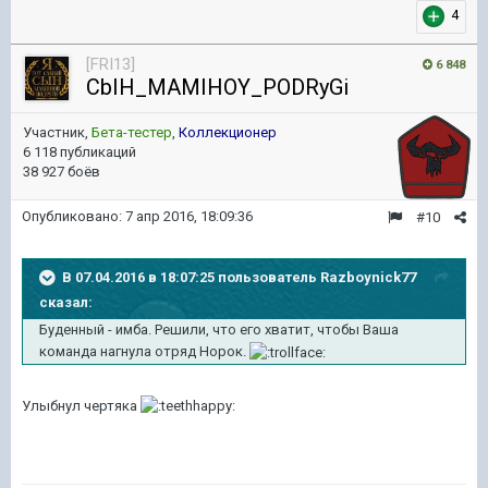
4
[FRI13]
6 848
CbIH_MAMIHOY_PODRyGi
Участник,
Бета-тестер
,
Коллекционер
6 118 публикаций
38 927 боёв
Опубликовано:
7 апр 2016, 18:09:36
#10
В 07.04.2016 в 18:07:25 пользователь Razboynick77
сказал:
Буденный - имба. Решили, что его хватит, чтобы Ваша
команда нагнула отряд Норок.
Улыбнул чертяка