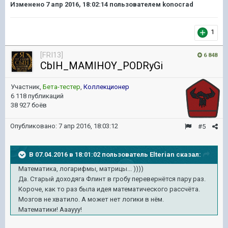
Изменено
7 апр 2016, 18:02:14
пользователем konocrad
1
[FRI13]
6 848
CbIH_MAMIHOY_PODRyGi
Участник,
Бета-тестер
,
Коллекционер
6 118 публикаций
38 927 боёв
Опубликовано:
7 апр 2016, 18:03:12
#5
В 07.04.2016 в 18:01:02 пользователь Elterian сказал:
Математика, логарифмы, матрицы... ))))
Да. Старый доходяга Флинт в гробу перевернётся пару раз.
Короче, как то раз была идея математического рассчёта.
Мозгов не хватило. А может нет логики в нём.
Математики! Аааууу!