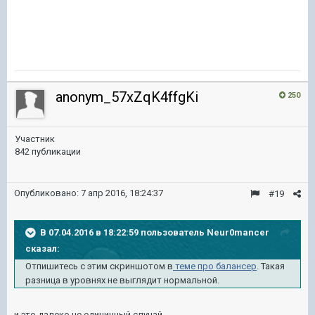
anonym_57xZqK4ffgKi
250
Участник
842 публикации
Опубликовано:
7 апр 2016, 18:24:37
#19
В 07.04.2016 в 18:22:59 пользователь Neur0mancer
сказал:
Отпишитесь с этим скриншотом в
теме про балансер
. Такая
разница в уровнях не выглядит нормальной.
и это далеко не единичный случай