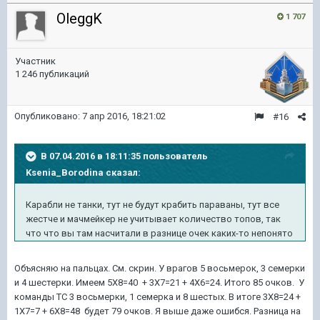
OleggK
1 707
Участник
1 246 публикаций
Опубликовано:
7 апр 2016, 18:21:02
#16
В 07.04.2016 в 18:11:35 пользователь
Ksenia_Borodina сказал:
Карабли не танки, тут не будут крабить параваны, тут все
жестче и мачмейкер не учитывает количество топов, так
что что вы там насчитали в разнице очек каких-то непонято
Объясняю на пальцах. См. скрин. У врагов 5 восьмерок, 3 семерки
и 4 шестерки. Имеем 5Х8=40 + 3Х7=21 + 4Х6=24. Итого 85 очков. У
команды ТС 3 восьмерки, 1 семерка и 8 шестых. В итоге 3Х8=24 +
1Х7=7 + 6Х8=48 будет 79 очков. Я выше даже ошибся. Разница на