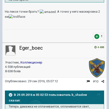
На лексе точки брать?
​ А точно у него маскировка 2
км
1
Eger_boec
4 488
Участник,
Коллекционер
6 558 публикаций
8 638 боёв
Опубликовано:
29 сен 2016, 05:07:12
#10
В 29.09.2016 в 05:02:53 пользователь b_shadow
сказал:
Теперь дамажка не оплачивается, оплачивается свет,