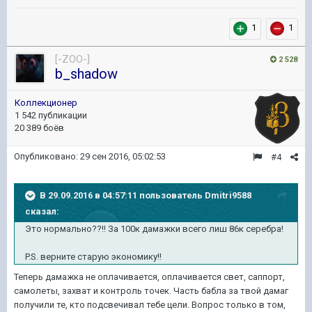
1
1
[-ZOO-]
2 528
b_shadow
Коллекционер
1 542 публикации
20 389 боёв
Опубликовано:
29 сен 2016, 05:02:53
#4
В 29.09.2016 в 04:57:11 пользователь Dmitri9588
сказал:
Это нормально??!! За 100к дамажки всего лиш 86к серебра!
P.S. верните старую экономику!!
Теперь дамажка не оплачивается, оплачивается свет, саппорт,
самолеты, захват и контроль точек. Часть бабла за твой дамаг
получили те, кто подсвечивал тебе цели. Вопрос только в том,