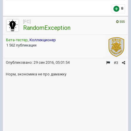
8
[FC]
555
RandomException
Бета-тестер
,
Коллекционер
1 562 публикации
Опубликовано:
29 сен 2016, 05:01:54
#3
Норм, экономика не про дамажку