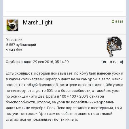
Marsh_light
8 318
Участник
5 557 публикаций
9 543 боя
Опубликовано:
29 сен 2016, 05:14:39
#19
Есть скриншот, который показывает, по кому был нанесен урон и
в каком количестве? Серебро дают не за сам урон, а за то, какой
процент от общей боеспособности цели он составляет. 35к урона
по линкору -это где-то 50% его боеспособности, а такой же урон
по эсминцам - это два фрага и 100 + 100 = 200% отнятой
боеспособности. Второе, за урон по кораблям ниже уровнем
дают меньше серебра. Если Лекс порезвился с шестерками, то и
получит он гроши. Урон сам по себе в отрыве от остальной
статистики не показывает почти ничего.