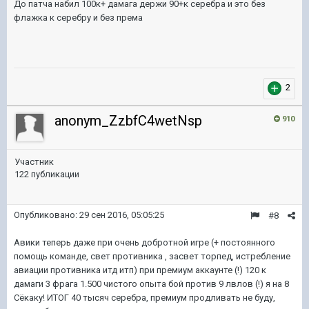
​До патча набил 100к+ дамага держи 90+к серебра и это без
флажка к серебру и без према
2
anonym_ZzbfC4wetNsp
910
Участник
122 публикации
Опубликовано:
29 сен 2016, 05:05:25
#8
Авики теперь даже при очень добротной игре (+ постоянного
помощь команде, свет противника , засвет торпед, истребление
авиации противника итд итп) при премиум аккаунте (!) 120 к
дамаги 3 фрага 1.500 чистого опыта бой против 9 лвлов (!) я на 8
Сёкаку! ИТОГ 40 тысяч серебра, премиум продливать не буду,