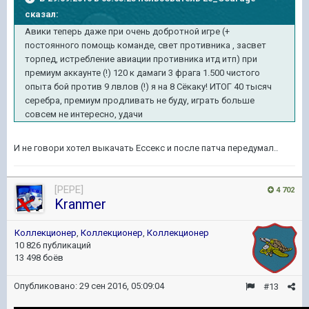
сказал:
Авики теперь даже при очень добротной игре (+
постоянного помощь команде, свет противника , засвет
торпед, истребление авиации противника итд итп) при
премиум аккаунте (!) 120 к дамаги 3 фрага 1.500 чистого
опыта бой против 9 лвлов (!) я на 8 Сёкаку! ИТОГ 40 тысяч
серебра, премиум продливать не буду, играть больше
совсем не интересно, удачи
​И не говори хотел выкачать Ессекс и после патча передумал..
[PEPE]
4 702
Kranmer
Коллекционер
,
Коллекционер
,
Коллекционер
10 826 публикаций
13 498 боёв
Опубликовано:
29 сен 2016, 05:09:04
#13