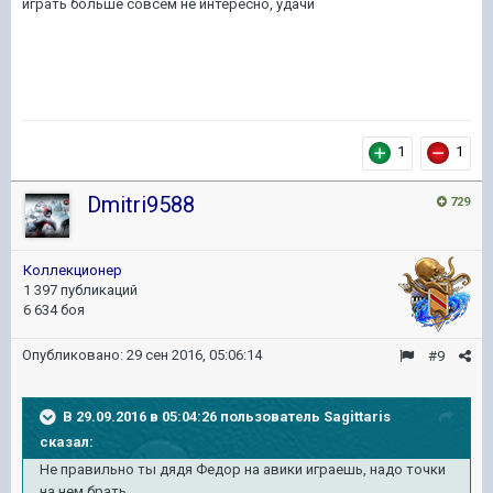
играть больше совсем не интересно, удачи
1
1
Dmitri9588
729
Коллекционер
1 397 публикаций
6 634 боя
Опубликовано:
29 сен 2016, 05:06:14
#9
В 29.09.2016 в 05:04:26 пользователь Sagittaris
сказал:
Не правильно ты дядя Федор на авики играешь, надо точки
на нем брать.