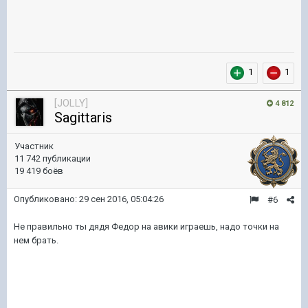
1
1
[JOLLY]
4 812
Sagittaris
Участник
11 742 публикации
19 419 боёв
Опубликовано:
29 сен 2016, 05:04:26
#6
Не правильно ты дядя Федор на авики играешь, надо точки на
нем брать.