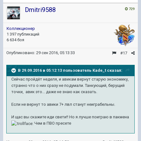
Dmitri9588
729
Коллекционер
1 397 публикаций
6 634 боя
Опубликовано:
29 сен 2016, 05:13:33
#17
В 29.09.2016 в 05:12:13 пользователь Kade_t сказал:
Сейчас пройдёт неделя, и авикам вернут старую экономику,
странно что о них сразу не подумали. Танкующий, берущий
точки, авик это... даже не знаю как сказать.
​Если не вернут то авики 7+ лвл станут неиграбельны.
И щас вы скажите иди свети!! Но я лучше поиграю в пакмена
​ Чем в ПВО пресете