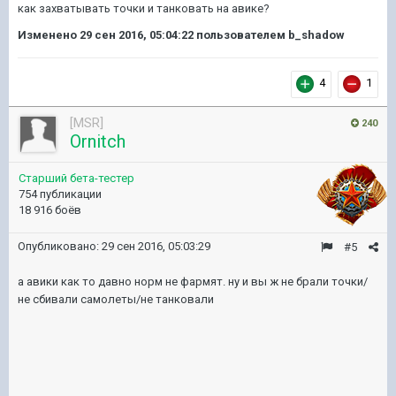
как захватывать точки и танковать на авике?
Изменено
29 сен 2016, 05:04:22
пользователем b_shadow
4
1
[MSR]
240
Ornitch
Старший бета-тестер
754 публикации
18 916 боёв
Опубликовано:
29 сен 2016, 05:03:29
#5
а авики как то давно норм не фармят. ну и вы ж не брали точки/
не сбивали самолеты/не танковали