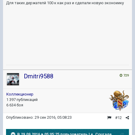
Для таких держателй 100 к как раз и сделали новую эконоиику
Dmitri9588
729
Коллекционер
1 397 публикаций
6 634 боя
Опубликовано:
29 сен 2016, 05:08:23
#12
В 29.09.2016 в 05:05:25 пользователь Le_Courage