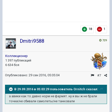
18
1
Dmitri9588
729
Коллекционер
1 397 публикаций
6 634 боя
Опубликовано:
29 сен 2016, 05:05:04
#7
В 29.09.2016 в 05:03:29 пользователь Ornitch сказал:
а авики как то давно норм не фармят. ну и вы ж не брали
точки/не сбивали самолеты/не танковали