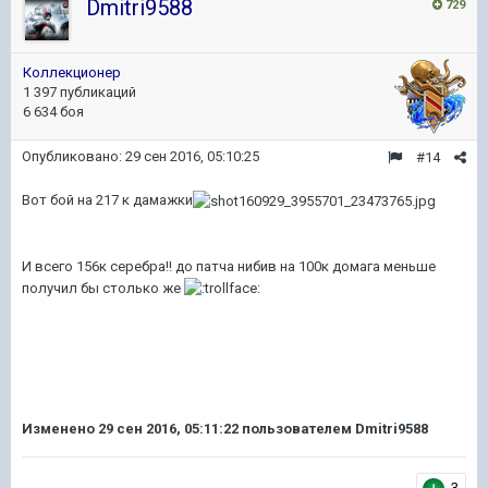
Dmitri9588
729
Коллекционер
1 397 публикаций
6 634 боя
Опубликовано:
29 сен 2016, 05:10:25
#14
Вот бой на 217 к дамажки
​И всего 156к серебра!! до патча нибив на 100к домага меньше
получил бы столько же
Изменено
29 сен 2016, 05:11:22
пользователем Dmitri9588
3