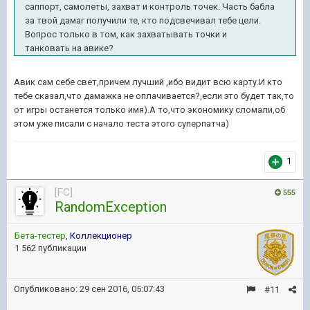
саппорт, самолеты, захват и контроль точек. Часть бабла
за твой дамаг получили те, кто подсвечивал тебе цели.
Вопрос только в том, как захватывать точки и
танковать на авике?
Авик сам себе свет,причем лучший ,ибо видит всю карту.И кто
тебе сказал,что дамажка не оплачивается?,если это будет так,то
от игры останется только имя).А то,что экономику сломали,об
этом уже писали с начало теста этого суперпатча)
1
[FC]
555
RandomException
Бета-тестер
,
Коллекционер
1 562 публикации
Опубликовано:
29 сен 2016, 05:07:43
#11