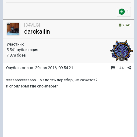
1
[34VLG]
2 741
darckailin
Участник
5 541 публикация
7 878 боёв
Опубликовано:
29 ноя 2016, 09:54:21
#4
ээээээээээээээ....малость перебор, не кажется?
и спойлеры! где спойлеры?