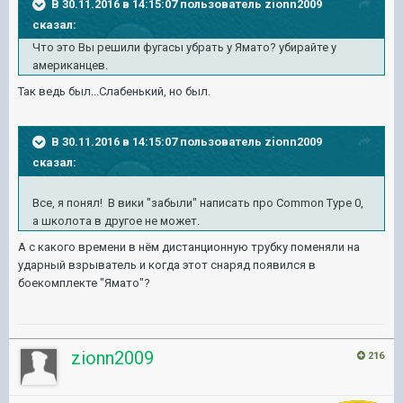
В 30.11.2016 в 14:15:07 пользователь zionn2009
сказал:
Что это Вы решили фугасы убрать у Ямато? убирайте у
американцев.
Так ведь был...Слабенький, но был.
В 30.11.2016 в 14:15:07 пользователь zionn2009
сказал:
Все, я понял! В вики "забыли" написать про Common Type 0,
а школота в другое не может.
А с какого времени в нём дистанционную трубку поменяли на
ударный взрыватель и когда этот снаряд появился в
боекомплекте "Ямато"?
zionn2009
216