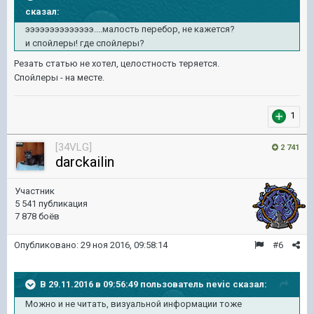
сказал:
ээээээээээээээ....малость перебор, не кажется?
и спойлеры! где спойлеры?
Резать статью не хотел, целостность теряется.
Спойлеры - на месте.
1
[34VLG]
2 741
darckailin
Участник
5 541 публикация
7 878 боёв
Опубликовано:
29 ноя 2016, 09:58:14
#6
В 29.11.2016 в 09:56:49 пользователь nevic сказал:
Можно и не читать, визуальной информации тоже