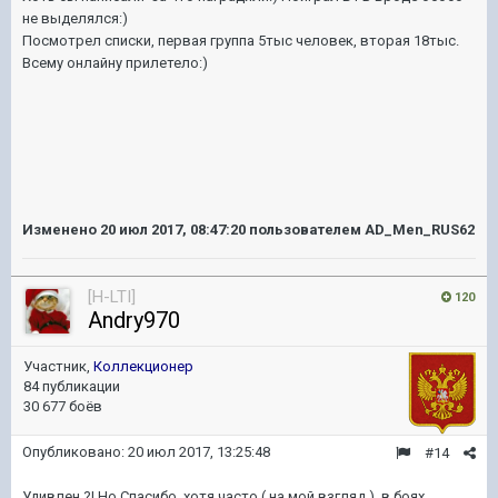
не выделялся:)
Посмотрел списки, первая группа 5тыс человек, вторая 18тыс.
Всему онлайну прилетело:)
Изменено
20 июл 2017, 08:47:20
пользователем AD_Men_RUS62
[H-LTI]
120
Andry970
Участник,
Коллекционер
84 публикации
30 677 боёв
Опубликовано:
20 июл 2017, 13:25:48
#14
Удивлен ?! Но Спасибо, хотя часто ( на мой взгляд ), в боях,