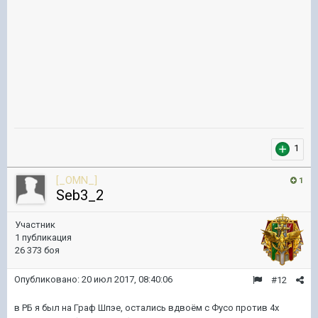
1
[_OMN_]
1
Seb3_2
Участник
1 публикация
26 373 боя
Опубликовано:
20 июл 2017, 08:40:06
#12
в РБ я был на Граф Шпэе, остались вдвоём с Фусо против 4х