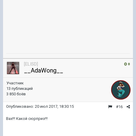
[ELISD]
8
__AdaWong__
Участник
13 публикаций
3 850 боёв
Опубликовано:
20 июл 2017, 18:30:15
#16
Вах!!! Какой сюрприз!!!