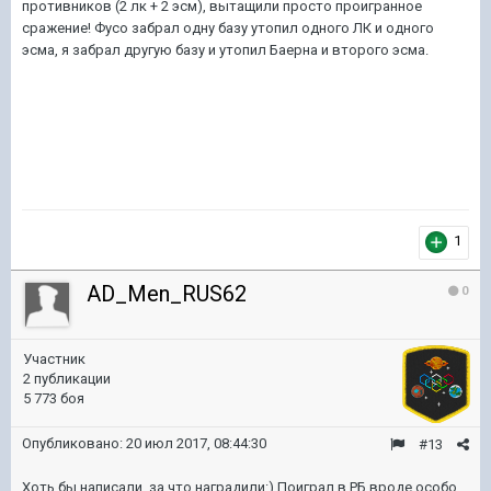
противников (2 лк + 2 эсм), вытащили просто проигранное
сражение! Фусо забрал одну базу утопил одного ЛК и одного
эсма, я забрал другую базу и утопил Баерна и второго эсма.
1
AD_Men_RUS62
0
Участник
2 публикации
5 773 боя
Опубликовано:
20 июл 2017, 08:44:30
#13
Хоть бы написали за что наградили:) Поиграл в РБ вроде особо