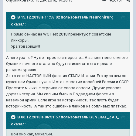
Опубликовано:
15 дек 2018, 14:28:13
#26751
В 15.12.2018 в 11:58:02 пользователь
Neurohirurg
сказал:
Прямо сейчас на WG Fest 2018 презентуют советские
линкоры!
Ура товарищи!!!
А чего ура то? Ну вот просто интересно... А запилят много много
бумаги и немного стали но будут втискивать его в реале
рандома.уряяяя.
За то есть НАСТОЯЩИЙ флот из СТАЛИ Италии. Его ну за чем он
нужен нам бумага нужна. И это не против кораблей России и СССР.
Простите мы их не строили от слова совсем. Другие условия
другая история. Мы сильны были в Подводном флоте и в
наземной армии. Есле игра за историчность так пусть будет
историчность. А так это сшибание лайков на сопливых платках.
В 06.12.2018 в 06:51:57 пользователь
GENERAL_ZAD_
сказал:
Вон оно как, Михалыч.