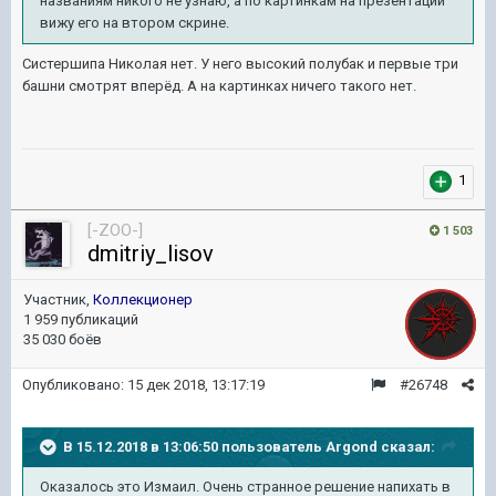
названиям никого не узнаю, а по картинкам на презентации
вижу его на втором скрине.
Систершипа Николая нет. У него высокий полубак и первые три
башни смотрят вперёд. А на картинках ничего такого нет.
1
[-ZOO-]
1 503
dmitriy_lisov
Участник,
Коллекционер
1 959 публикаций
35 030 боёв
Опубликовано:
15 дек 2018, 13:17:19
#26748
В 15.12.2018 в 13:06:50 пользователь
Argond
сказал:
Оказалось это Измаил. Очень странное решение напихать в