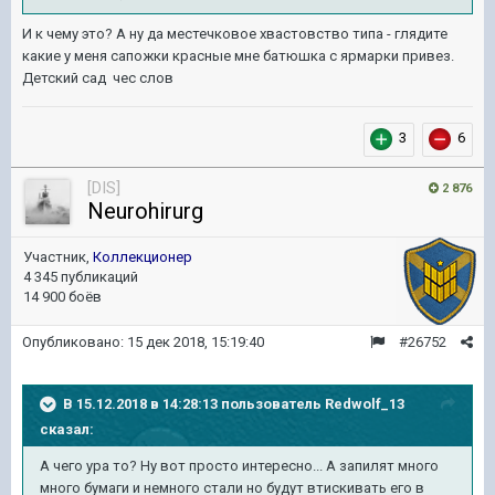
И к чему это? А ну да местечковое хвастовство типа - глядите
какие у меня сапожки красные мне батюшка с ярмарки привез.
Детский сад чес слов
3
6
[DIS]
2 876
Neurohirurg
Участник,
Коллекционер
4 345 публикаций
14 900 боёв
Опубликовано:
15 дек 2018, 15:19:40
#26752
В 15.12.2018 в 14:28:13 пользователь
Redwolf_13
сказал:
А чего ура то? Ну вот просто интересно... А запилят много
много бумаги и немного стали но будут втискивать его в