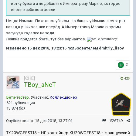
ветку бумаги и не добавить Императрицу Марию, которую
вполне себе построили.
Нет,не Измаил. Похож полубаком. Но башни у Измаила смотрят
назад,а у Николашки вперёд. А Императрицу Марию в премы
засунут,к гадалке не ходи.
Ленина придётся брать,тут без вариантов.
Изменено
15 дек 2018, 13:23:15
пользователем dmitriy_lisov
2
[CHE]
425
TBoy_aNcT
Бета-тестер
, Участник,
Коллекционер
621 публикация
13 874 боя
Опубликовано:
15 дек 2018, 13:27:01
#26749
TY20WGFEST18 - НГ контейнер KU20WGFEST18 - французский