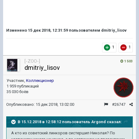
Изменено
15 дек 2018, 12:31:59
пользователем dmitriy_lisov
1
1
[-ZOO-]
1 503
dmitriy_lisov
Участник,
Коллекционер
1 959 публикаций
35 030 боёв
Опубликовано:
15 дек 2018, 13:02:00
#26747
В 15.12.2018 в 12:58:12 пользователь
Argond
сказал:
А кто из советский линкоров систершип Николая? По