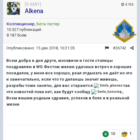
[9-MAY]
4 153
Alkena
Коллекционер
,
Бета-тестер
10 327 публикаций
8 187 боёв
Опубликовано:
15 дек 2018, 10:21:05
#26742
Всем добра и дня други, москвичи и гости столицы
поздравляю в WG Фестом желаю удачных встреч и хороших
посиделок, у меня все хорошо, реал отдыхать не даёт но это
и замечательно, если что то делаешь значит живешь,
разрабы тоже заняты, для вас стараются
так
что новостей пока нет, как будут сообщу
,
Всем вашим родным здравия, успехов в боях и в реальной
жизни
10
1