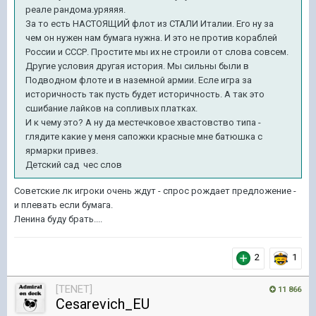
реале рандома.уряяяя.
За то есть НАСТОЯЩИЙ флот из СТАЛИ Италии. Его ну за
чем он нужен нам бумага нужна. И это не против кораблей
России и СССР. Простите мы их не строили от слова совсем.
Другие условия другая история. Мы сильны были в
Подводном флоте и в наземной армии. Есле игра за
историчность так пусть будет историчность. А так это
сшибание лайков на сопливых платках.
И к чему это? А ну да местечковое хвастовство типа -
глядите какие у меня сапожки красные мне батюшка с
ярмарки привез.
Детский сад чес слов
Советские лк игроки очень ждут - спрос рождает предложение -
и плевать если бумага.
Ленина буду брать....
2
1
[TENET]
11 866
Cesarevich_EU