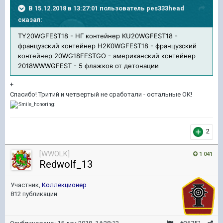
В 15.12.2018 в 13:27:01 пользователь
pes333head
сказал:
TY20WGFEST18
- НГ контейнер KU20WGFEST18
-
французский контейнер H
2K0WGFES
T18
- французский
контейнер 20WG1
8FES
TGO
- американский контейнер
2018WWWGFEST
- 5 флажков от детонации
+
Спасибо! Тритий и четвертый не сработали - остальные ОК!
2
[WWOLK]
1 041
Redwolf_13
Участник,
Коллекционер
812 публикации