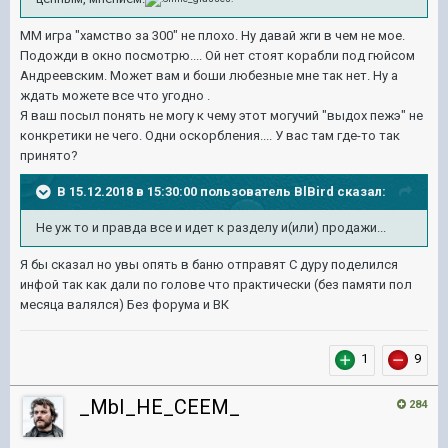
ММ игра "хамство за 300" не плохо. Ну давай жги в чем не мое.
Подожди в окно посмотрю.... Ой нет стоят корабли под гюйсом
Андреевским. Может вам и боши любезные мне так нет. Ну а
ждать можете все что угодно .
Я ваш посыл понять не могу к чему этот могучий "выдох пежэ" не
конкретики не чего. Одни оскорбления.... У вас там где-то так
принято?
В 15.12.2018 в 15:30:00 пользователь
BlBird
сказал:
Не уж то и правда все и идет к разделу и(или) продажи...
Я бы сказал но увы опять в баню отправят С дуру поделился
инфой так как дали по голове что практически (без памяти пол
месяца валялся) Без форума и ВК
1
9
_MbI_HE_CEEM_
284