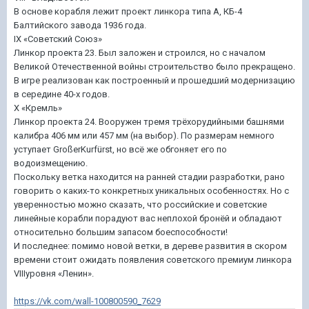
В основе корабля лежит проект линкора типа А, КБ-4
Балтийского завода 1936 года.
IX «Советский Союз»
Линкор проекта 23. Был заложен и строился, но с началом
Великой Отечественной войны строительство было прекращено.
В игре реализован как построенный и прошедший модернизацию
в середине 40-х годов.
X «Кремль»
Линкор проекта 24. Вооружен тремя трёхорудийными башнями
калибра 406 мм или 457 мм (на выбор). По размерам немного
уступает GroßerKurfürst, но всё же обгоняет его по
водоизмещению.
Поскольку ветка находится на ранней стадии разработки, рано
говорить о каких-то конкретных уникальных особенностях. Но с
уверенностью можно сказать, что российские и советские
линейные корабли порадуют вас неплохой бронёй и обладают
относительно большим запасом боеспособности!
И последнее: помимо новой ветки, в дереве развития в скором
времени стоит ожидать появления советского премиум линкора
VIIIуровня «Ленин».
https://vk.com/wall-100800590_7629