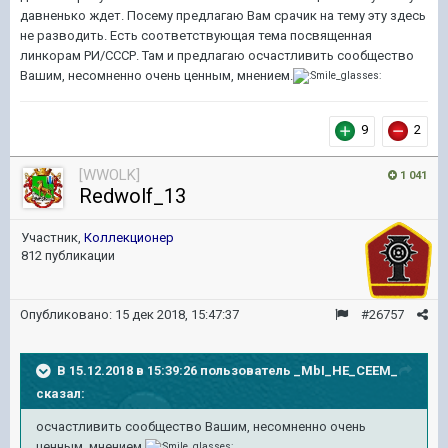
давненько ждет. Посему предлагаю Вам срачик на тему эту здесь
не разводить. Есть соответствующая тема посвященная
линкорам РИ/СССР. Там и предлагаю осчастливить сообщество
Вашим, несомненно очень ценным, мнением.
9
2
[WWOLK]
1 041
Redwolf_13
Участник,
Коллекционер
812 публикации
Опубликовано:
15 дек 2018, 15:47:37
#26757
В 15.12.2018 в 15:39:26 пользователь
_MbI_HE_CEEM_
сказал:
осчастливить сообщество Вашим, несомненно очень
ценным, мнением.