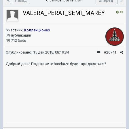
Назад
Вперёд
Страница 1338 из 1764
VALERA_PERAT_SEMI_MAREY
41
Участник,
Коллекционер
79 публикаций
19 712 боёв
Опубликовано:
15 дек 2018, 08:19:34
#26741
Добрый день! Подскажите harekaze будет продаваться?