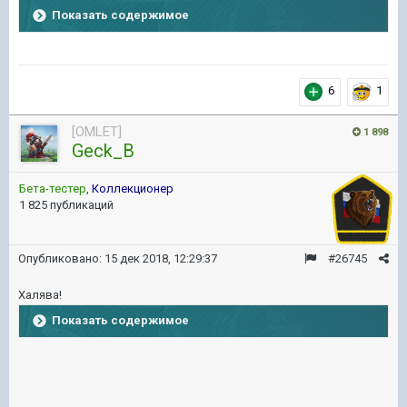
Показать содержимое
6
1
[OMLET]
1 898
Geck_B
Бета-тестер
,
Коллекционер
1 825 публикаций
Опубликовано:
15 дек 2018, 12:29:37
#26745
Халява!
Показать содержимое