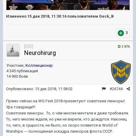
Изменено
15 дек 2018, 11:30:16
пользователем Geck_B
3
[DIS]
2 876
Neurohirurg
Участник,
Коллекционер
4 345 публикаций
14 900 боёв
Опубликовано:
15 дек 2018, 11:58:02
#26744
Прямо сейчас на WG Fest 2018 презентуют советские линкоры!
Ура товарищи!!!
Советские линкоры. То, о чём многие мечтали и даже требовали.
То, чего многие ждали, но уже не верили, что дождутся. Наконец
то, чего, в сущности, не было, но скоро появится в World of
Warships ― полноценная эскадра линкоров флота СССР.