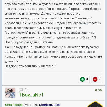
звучало были только на бумаги? Да это не вина великой страны
что она не смогла построит "гигантов моря" Время течет быстро
угнаться за ним тяжело. Да многие ждали просто с
маниакальным упорством я опять повторюсь "бумажных"
кораблей. Но еще раз повторюсь. Рядом есть огромный флот из
стали и истории который можно и нужно вливать в
"историческую" игру. Что очень жаль что разрабы пошли на
поводу у "сопливых платочков" следующий шаг это будет ПЛ.
Потом будет раздрай и шатание.
Да и не будущее не нужно указывать не зная человека куда ему
идти или что то делать есле не хотите наткнуться на ответ с
конкретным пожеланием как нужно взять ваш совет и куда с ним
удалится.
Надеюсь это понятно "излагатель"
3
7
[CHE]
425
TBoy_aNcT
Бета-тестер
, Участник,
Коллекционер