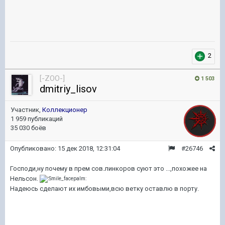
2
[-ZOO-]
1 503
dmitriy_lisov
Участник,
Коллекционер
1 959 публикаций
35 030 боёв
Опубликовано:
15 дек 2018, 12:31:04
#26746
Господи,ну почему в прем сов.линкоров суют это ...,похожее на
Нельсон.
Надеюсь сделают их имбовыми,всю ветку оставлю в порту.