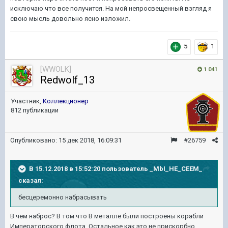
исключаю что все получится. На мой непросвещенный взгляд я
свою мысль довольно ясно изложил.
5
1
[WWOLK]
1 041
Redwolf_13
Участник,
Коллекционер
812 публикации
Опубликовано:
15 дек 2018, 16:09:31
#26759
В 15.12.2018 в 15:52:20 пользователь
_MbI_HE_CEEM_
сказал:
бесцеремонно набрасыват
ь
В чем наброс? В том что В металле были построены корабли
Императорского флота. Остальное как это не прискорбно