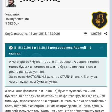
Участник
158 публикаций
1 522 боя
Опубликовано:
15 дек 2018, 15:39:26
#26756
В 15.12.2018 в 14:28:13 пользователь
Redwolf_13
сказал:
А чего ура то? Ну вот просто интересно... А запилят много
много бумаги и немного стали но будут втискивать его в
реале рандома.уряяяя.
За то есть НАСТОЯЩИЙ флот из СТАЛИ Италии. Его ну за
чем он нужен нам бумага нужна.
А чем наша (возможно и не Ваша) бумага хуже чей то иной
бумаги? По поводу что не строили не фантазируйте. Еще как, как
минимум, проектировали и строить пытались пока разлюбезные
гости незваные из европы к нам не приперлись с неожиданным
для себя результатом. Большая часть РУ сообщества эту ветку