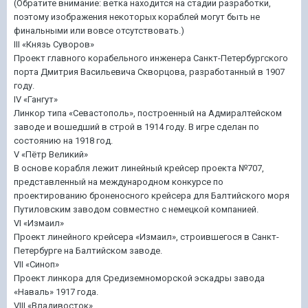
(Обратите внимание: ветка находится на стадии разработки,
поэтому изображения некоторых кораблей могут быть не
финальными или вовсе отсутствовать.)
III «Князь Суворов»
Проект главного корабельного инженера Санкт-Петербургского
порта Дмитрия Васильевича Скворцова, разработанный в 1907
году.
IV «Гангут»
Линкор типа «Севастополь», построенный на Адмиралтейском
заводе и вошедший в строй в 1914 году. В игре сделан по
состоянию на 1918 год.
V «Пётр Великий»
В основе корабля лежит линейный крейсер проекта №707,
представленный на международном конкурсе по
проектированию броненосного крейсера для Балтийского моря
Путиловским заводом совместно с немецкой компанией.
VI «Измаил»
Проект линейного крейсера «Измаил», строившегося в Санкт-
Петербурге на Балтийском заводе.
VII «Синоп»
Проект линкора для Средиземноморской эскадры завода
«Наваль» 1917 года.
VIII «Владивосток»