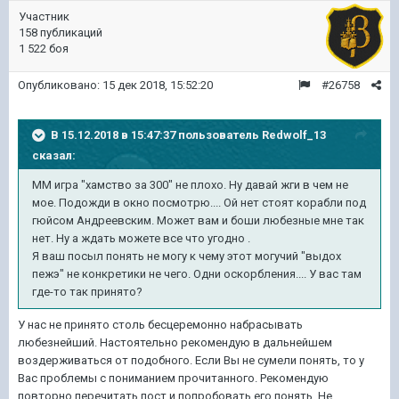
Участник
158 публикаций
1 522 боя
Опубликовано:
15 дек 2018, 15:52:20
#26758
В 15.12.2018 в 15:47:37 пользователь
Redwolf_13
сказал:
ММ игра "хамство за 300" не плохо. Ну давай жги в чем не
мое. Подожди в окно посмотрю.... Ой нет стоят корабли под
гюйсом Андреевским. Может вам и боши любезные мне так
нет. Ну а ждать можете все что угодно .
Я ваш посыл понять не могу к чему этот могучий "выдох
пежэ" не конкретики не чего. Одни оскорбления.... У вас там
где-то так принято?
У нас не принято столь бесцеремонно набрасывать
любезнейший. Настоятельно рекомендую в дальнейшем
воздерживаться от подобного. Если Вы не сумели понять, то у
Вас проблемы с пониманием прочитанного. Рекомендую
повторно перечитать пост и попробовать его понять. Не