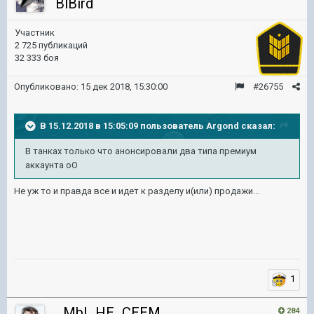
BlBird
Участник
2 725 публикаций
32 333 боя
Опубликовано:
15 дек 2018, 15:30:00
#26755
В 15.12.2018 в 15:05:09 пользователь
Argond
сказал:
В танках только что анонсировали два типа премиум
аккаунта оО
Не уж то и правда все и идет к разделу и(или) продажи...
1
_MbI_HE_CEEM_
284