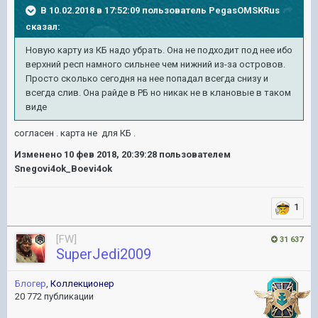
В 10.02.2018 в 17:52:09 пользователь
PegasOMSKRus
сказал:
Новую карту из КБ надо убрать. Она не подходит под нее ибо
верхний респ намного сильнее чем нижний из-за островов.
Просто сколько сегодня на нее попадал всегда снизу и
всегда слив. Она райде в РБ но никак не в клановые в таком
виде
согласен . карта не для КБ .
Изменено
10 фев 2018, 20:39:28
пользователем
Snegovi4ok_Boevi4ok
1
[FW]
31 637
SuperJedi2009
Блогер
,
Коллекционер
20 772 публикации