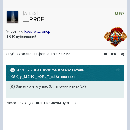
[ATLES]
827
__PROF
Участник,
Коллекционер
1 949 публикаций
Опубликовано:
11 фев 2018, 05:06:52
#16
В 11.02.2018 в 05:01:28 пользователь
KAK_y_MEH9l_rOPuT_o4Ar
сказал:
))) Заметно что у вас 3. Напомни какая 3я?
Раскол, Спящий гигант и Слезы пустыни