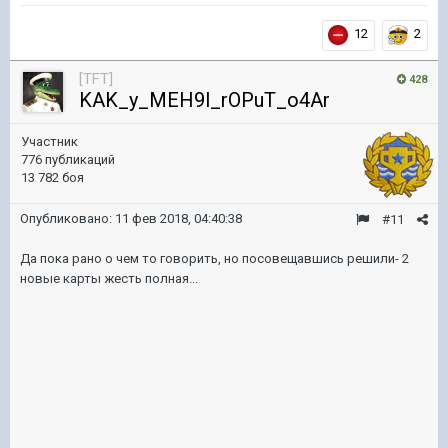
12
2
[TFT]
428
KAK_y_MEH9l_rOPuT_o4Ar
Участник
776 публикаций
13 782 боя
Опубликовано:
11 фев 2018, 04:40:38
#11
Да пока рано о чем то говорить, но посовещавшись решили- 2
новые карты жесть полная...