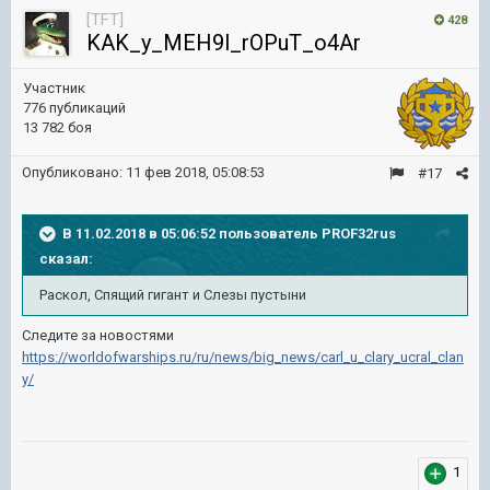
[TFT]
428
KAK_y_MEH9l_rOPuT_o4Ar
Участник
776 публикаций
13 782 боя
Опубликовано:
11 фев 2018, 05:08:53
#17
В 11.02.2018 в 05:06:52 пользователь
PROF32rus
сказал:
Раскол, Спящий гигант и Слезы пустыни
Следите за новостями
https://worldofwarships.ru/ru/news/big_news/carl_u_clary_ucral_clan
y/
1