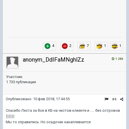
4
2
7
1
1
anonym_DdIFaMNghlZz
1 284
Участник
1 733 публикации
Опубликовано:
10 фев 2018, 17:44:55
#4
Спасибо Леста за бои в КБ на чистом клиенте и ..... без островов
))))))
Мы то справились. Но осадочек накапливается.