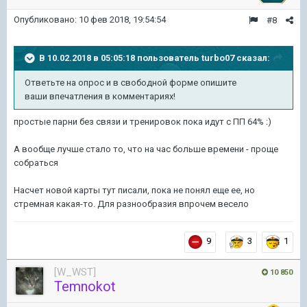
Опубликовано:
10 фев 2018, 19:54:54
#8
В 10.02.2018 в 05:05:18 пользователь
turbo07
сказал:
Ответьте на опрос и в свободной форме опишите
ваши впечатления в комментариях!
простые парни без связи и тренировок пока идут с ПП 64% :)
А вообще лучше стало то, что на час больше времени - проще
собраться
Насчет новой карты тут писали, пока не понял еще ее, но
стремная какая-то. Для разнообразия впрочем весело
9
3
1
[W_WST]
10 850
Temnokot