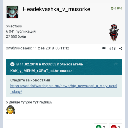
Headekvashka_v_musorke
6 846
Участник
6 041 публикация
27 550 боёв
Опубликовано:
11 фев 2018, 05:11:12
#18
В 11.02.2018 в 05:08:53 пользователь
KAK_y_MEH9l_rOPuT_o4Ar
сказал:
Следите за новостями
https://worldofwarships.ru/ru/news/big_news/carl_u_clary_ucral
_clany/
о днище ту уже тут гадишь
2
2