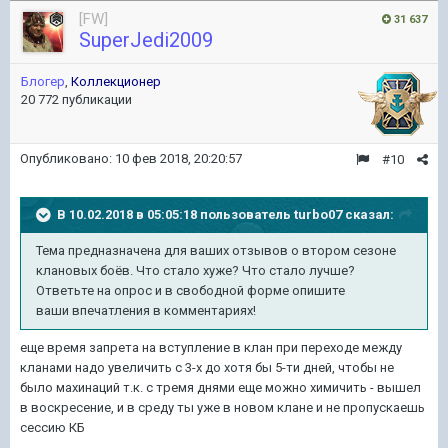
[FW]
31 637
SuperJedi2009
Блогер
,
Коллекционер
20 772 публикации
Опубликовано:
10 фев 2018, 20:20:57
#10
В 10.02.2018 в 05:05:18 пользователь
turbo07
сказал:
Тема предназначена для ваших отзывов о втором сезоне
клановых боёв. Что стало хуже? Что стало лучше?
Ответьте на опрос и в свободной форме опишите
ваши впечатления в комментариях!
еще время запрета на вступление в клан при переходе между
кланами надо увеличить с 3-х до хотя бы 5-ти дней, чтобы не
было махинаций т.к. с тремя днями еще можно химичить - вышел
в воскресение, и в среду ты уже в новом клане и не пропускаешь
сессию КБ