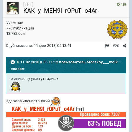
[TFT]
428
KAK_y_MEH9l_rOPuT_o4Ar
Участник
776 публикаций
13 782 боя
Опубликовано:
11 фев 2018, 05:13:41
#20
В 11.02.2018 в 05:11:12 пользователь
Morskoy___wolk
сказал:
о днище ту уже тут гадишь
Здарова членистоногий