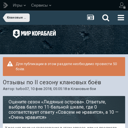
Игры
Сервисы
Клановые бои
Для публикации в этом разделе необходимо провести 50
боёв.
Отзывы по II сезону клановых боёв
Автор:
turbo07
,
10 фев 2018, 05:05:18
в
Клановые бои
Оцените сезон «Ледяные острова». Ответьте,
выбрав балл по 11-бальной шкале, где 0
соответствует ответу «Совсем не нравится», а 10 —
«Очень нравится»
У вас нет прав на голосование в этом опросе, или на просмотр