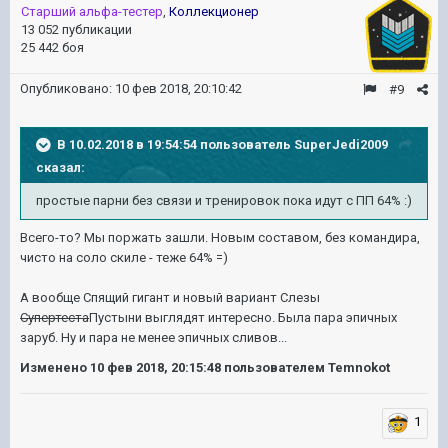
Старший альфа-тестер
,
Коллекционер
13 052 публикации
25 442 боя
Опубликовано:
10 фев 2018, 20:10:42
#9
В 10.02.2018 в 19:54:54 пользователь
SuperJedi2009
сказал:
простые парни без связи и тренировок пока идут с ПП 64% :)
Всего-то? Мы поржать зашли. Новым составом, без командира,
чисто на соло скиле - теже 64% =)
А вообще Спящий гигант и новый вариант Слезы
Супертеста
Пустыни выглядят интересно. Была пара эпичных
заруб. Ну и пара не менее эпичных сливов...
Изменено
10 фев 2018, 20:15:48
пользователем Temnokot
1