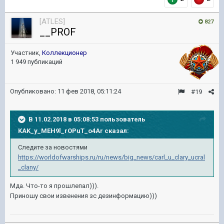
[ATLES]
827
__PROF
Участник,
Коллекционер
1 949 публикаций
Опубликовано:
11 фев 2018, 05:11:24
#19
В 11.02.2018 в 05:08:53 пользователь
KAK_y_MEH9l_rOPuT_o4Ar
сказал:
Следите за новостями
https://worldofwarships.ru/ru/news/big_news/carl_u_clary_ucral
_clany/
Мда. Что-то я прошлепал))).
Приношу свои извенения зс дезинформацию)))