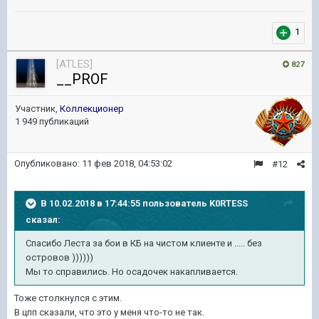
1
[ATLES]
827
__PROF
Участник,
Коллекционер
1 949 публикаций
Опубликовано:
11 фев 2018, 04:53:02
#12
В 10.02.2018 в 17:44:55 пользователь
K0RTESS
сказал:
Спасибо Леста за бои в КБ на чистом клиенте и ..... без
островов ))))))
Мы то справились. Но осадочек накапливается.
Тоже столкнулся с этим.
В цпп сказали, что это у меня что-то не так.