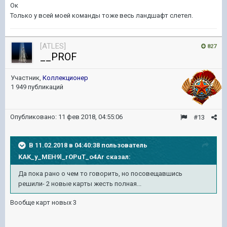
Ок
Только у всей моей команды тоже весь ландшафт слетел.
[ATLES]
827
__PROF
Участник,
Коллекционер
1 949 публикаций
Опубликовано:
11 фев 2018, 04:55:06
#13
В 11.02.2018 в 04:40:38 пользователь
KAK_y_MEH9l_rOPuT_o4Ar
сказал:
Да пока рано о чем то говорить, но посовещавшись
решили- 2 новые карты жесть полная...
Вообще карт новых 3