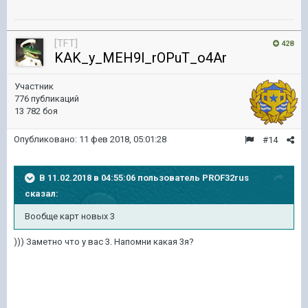
[TFT]
428
KAK_y_MEH9l_rOPuT_o4Ar
Участник
776 публикаций
13 782 боя
Опубликовано:
11 фев 2018, 05:01:28
#14
В 11.02.2018 в 04:55:06 пользователь
PROF32rus
сказал:
Вообще карт новых 3
))) Заметно что у вас 3. Напомни какая 3я?